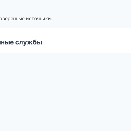
роверенные источники.
чные службы