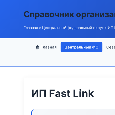
Справочник организ
Главная
»
Центральный федеральный округ
» ИП F
🏠 Главная
Центральный ФО
Сев
ИП Fast Link