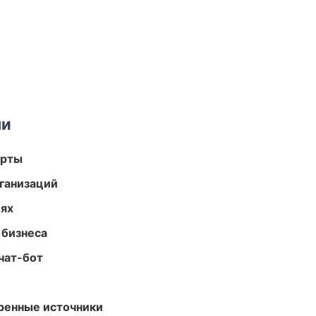
ми
арты
ганизаций
иях
 бизнеса
чат-бот
еренные источники