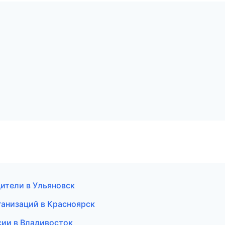
дители в Ульяновск
ганизаций в Красноярск
нсии в Владивосток