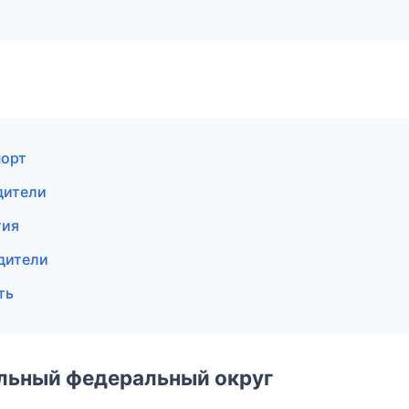
порт
дители
тия
одители
ть
альный федеральный округ