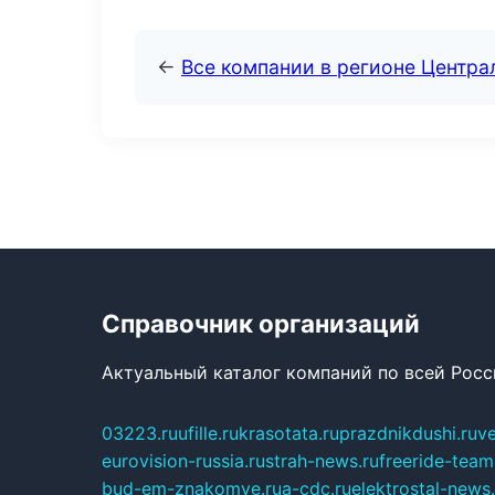
←
Все компании в регионе Центр
Справочник организаций
Актуальный каталог компаний по всей Рос
03223.ru
ufille.ru
krasotata.ru
prazdnikdushi.ru
v
eurovision-russia.ru
strah-news.ru
freeride-team
bud-em-znakomye.ru
a-cdc.ru
elektrostal-news.