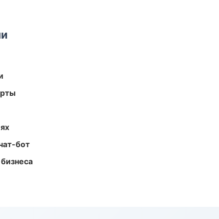
ми
и
арты
иях
чат-бот
 бизнеса