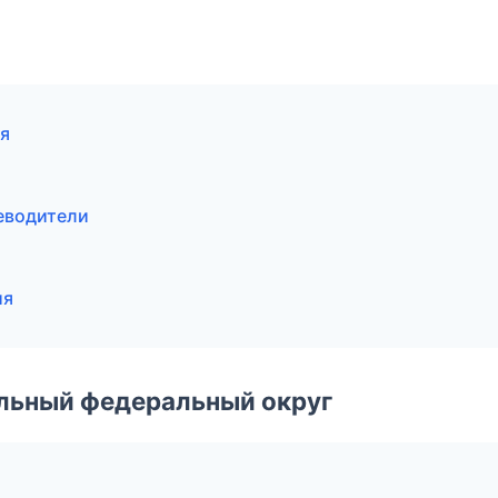
ия
теводители
ия
альный федеральный округ