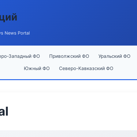
аций
s News Portal
еро-Западный ФО
Приволжский ФО
Уральский ФО
Южный ФО
Северо-Кавказский ФО
al