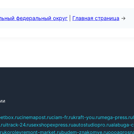
альный федеральный округ
|
Главная страница
→
сии
eetbox.ru
cinemapost.ru
ciam-fr.ru
kraft-you.ru
mega-press.ru
.ru
itrack-24.ru
sexshopexpress.ru
autostudiopro.ru
alabuga-ci
ru
korolevremont-market.ru
budem-znakomye.ru
oooagrosna