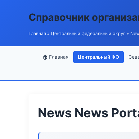
Справочник организ
Главная
»
Центральный федеральный округ
» New
🏠 Главная
Центральный ФО
Сев
News News Port