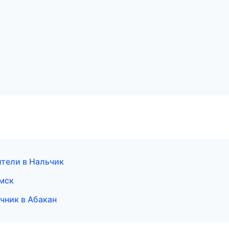
ители в Нальчик
Омск
чник в Абакан