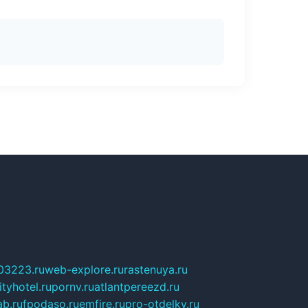
03223.ru
web-explore.ru
rastenuya.ru
tyhotel.ru
pornv.ru
atlantpereezd.ru
b.ru
fpodaso.ru
emfire.ru
pro-otdelky.ru