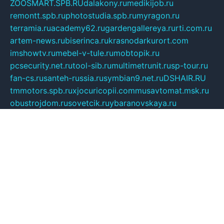
ZOOSMART.SPB.RU
dalakony.ru
medikijob.ru
remontt.spb.ru
photostudia.spb.ru
myragon.ru
terramia.ru
academy62.ru
gardengallereya.ru
rti.com.ru
artem-news.ru
biserinca.ru
krasnodarkurort.com
imshowtv.ru
mebel-v-tule.ru
mobtopik.ru
pcsecurity.net.ru
tool-sib.ru
multimetrunit.ru
sp-tour.ru
fan-cs.ru
santeh-russia.ru
symbian9.net.ru
DSHAIR.RU
tmmotors.spb.ru
xjocuricopii.com
musavtomat.msk.ru
obustrojdom.ru
sovetcik.ru
ybaranovskaya.ru
ppknews.ru
cult-alshei.ru
JAPANRUSSIA.RU
proekciyamebel.ru
imper-finans.ru
rim.org.ru
glamourai.ru
brassminus.ru
zabor-pro.ru
ftn.pp.ru
dorogoe58.ru
laimengpacker.ru
kuzova-zapchasti.ru
sageerp.ru
taxodrom.ru
dsrazvitie.ru
hardcity.net.ru
ratinghomegames.ru
topservice25.ru
gubernyan.ru
gtglasslined.ru
ii4.ru
tssport.spb.ru
andorra24.com
blackwallstreet.ru
oboimos.ru
optim-doors.com.ru
ikuch.ru
nycr.org.ru
npa21.ru
vremya-ch.spb.ru