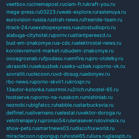
veetbox.ru
cinemapost.ru
ciam-fr.ru
kraft-you.ru
mega-press.ru
03223.ru
web-explore.ru
rastenuya.ru
eurovision-russia.ru
strah-news.ru
freeride-team.ru
itrack-24.ru
sexshopexpress.ru
autostudiopro.ru
alabuga-cityhotel.ru
pornv.ru
atlantpereezd.ru
bud-em-znakomye.ru
a-cdc.ru
elektrostal-news.ru
korolevremont-market.ru
budem-znakomye.ru
oooagrosnab.ru
fpodaso.ru
emfire.ru
pro-otdelky.ru
ukrasotki.ru
seksuzbek.ru
seks-uzbek.ru
porno-vk.ru
sovratili.ru
olecoon.ru
vd-dosug.ru
adonyev.ru
rbc-news.ru
porno-skvirt.ru
krospr.ru
13autor-kolonka.ru
sormol.ru
2rich.ru
hostel-65.ru
hostserve.ru
porno-na-russkom.ru
mishinlab.ru
neznobi.ru
bigfatcc.ru
habble.ru
starbucksvia.ru
delfinet.ru
silvernano.ru
elestal.ru
vektor-doroga.ru
velotrenajery.ru
pronso54.ru
lenasever.ru
lovinskix.ru
show-pets.ru
smartnews03.ru
discofoxworld.ru
miraclecoon.ru
pongup.ru
hostel65.ru
liura.ru
glasspb.ru