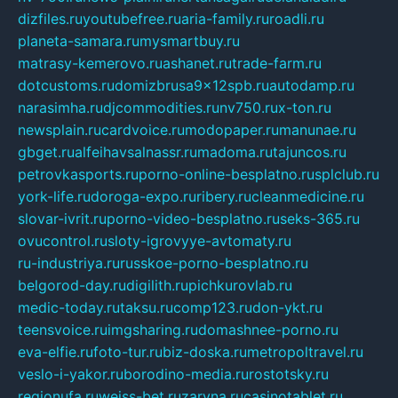
dizfiles.ru
youtubefree.ru
aria-family.ru
roadli.ru
planeta-samara.ru
mysmartbuy.ru
matrasy-kemerovo.ru
ashanet.ru
trade-farm.ru
dotcustoms.ru
domizbrusa9x12spb.ru
autodamp.ru
narasimha.ru
djcommodities.ru
nv750.ru
x-ton.ru
newsplain.ru
cardvoice.ru
modopaper.ru
manunae.ru
gbget.ru
alfeihavsalnassr.ru
madoma.ru
tajuncos.ru
petrovkasports.ru
porno-online-besplatno.ru
splclub.ru
york-life.ru
doroga-expo.ru
ribery.ru
cleanmedicine.ru
slovar-ivrit.ru
porno-video-besplatno.ru
seks-365.ru
ovucontrol.ru
sloty-igrovyye-avtomaty.ru
ru-industriya.ru
russkoe-porno-besplatno.ru
belgorod-day.ru
digilith.ru
pichkurovlab.ru
medic-today.ru
taksu.ru
comp123.ru
don-ykt.ru
teensvoice.ru
imgsharing.ru
domashnee-porno.ru
eva-elfie.ru
foto-tur.ru
biz-doska.ru
metropoltravel.ru
veslo-i-yakor.ru
borodino-media.ru
rostotsky.ru
regionufa.ru
weiss-bet.ru
zaryna.ru
casinotablet.ru