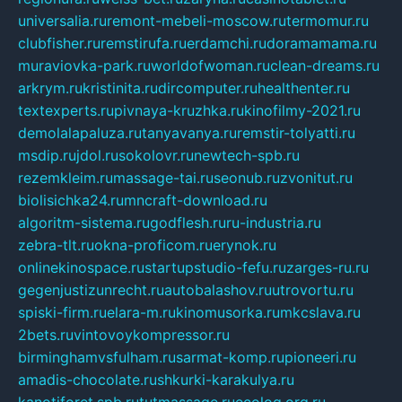
universalia.ru
remont-mebeli-moscow.ru
termomur.ru
clubfisher.ru
remstirufa.ru
erdamchi.ru
doramamama.ru
muraviovka-park.ru
worldofwoman.ru
clean-dreams.ru
arkrym.ru
kristinita.ru
dircomputer.ru
healthenter.ru
textexperts.ru
pivnaya-kruzhka.ru
kinofilmy-2021.ru
demolalapaluza.ru
tanyavanya.ru
remstir-tolyatti.ru
msdip.ru
jdol.ru
sokolovr.ru
newtech-spb.ru
rezemkleim.ru
massage-tai.ru
seonub.ru
zvonitut.ru
biolisichka24.ru
mncraft-download.ru
algoritm-sistema.ru
godflesh.ru
ru-industria.ru
zebra-tlt.ru
okna-proficom.ru
erynok.ru
onlinekinospace.ru
startupstudio-fefu.ru
zarges-ru.ru
gegenjustizunrecht.ru
autobalashov.ru
utrovortu.ru
spiski-firm.ru
elara-m.ru
kinomusorka.ru
mkcslava.ru
2bets.ru
vintovoykompressor.ru
birminghamvsfulham.ru
sarmat-komp.ru
pioneeri.ru
amadis-chocolate.ru
shkurki-karakulya.ru