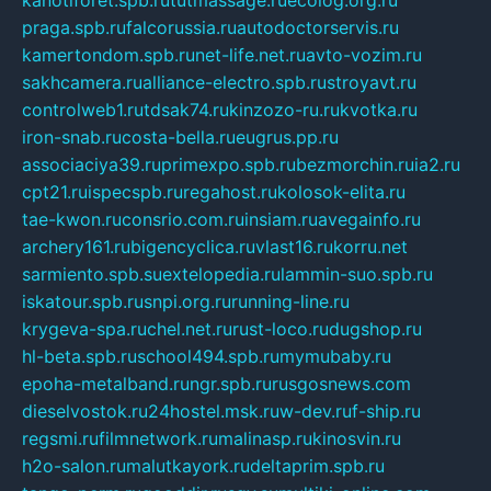
kanotiforet.spb.ru
tutmassage.ru
ecolog.org.ru
praga.spb.ru
falcorussia.ru
autodoctorservis.ru
kamertondom.spb.ru
net-life.net.ru
avto-vozim.ru
sakhcamera.ru
alliance-electro.spb.ru
stroyavt.ru
controlweb1.ru
tdsak74.ru
kinzozo-ru.ru
kvotka.ru
iron-snab.ru
costa-bella.ru
eugrus.pp.ru
associaciya39.ru
primexpo.spb.ru
bezmorchin.ru
ia2.ru
cpt21.ru
ispecspb.ru
regahost.ru
kolosok-elita.ru
tae-kwon.ru
consrio.com.ru
insiam.ru
avegainfo.ru
archery161.ru
bigencyclica.ru
vlast16.ru
korru.net
sarmiento.spb.su
extelopedia.ru
lammin-suo.spb.ru
iskatour.spb.ru
snpi.org.ru
running-line.ru
krygeva-spa.ru
chel.net.ru
rust-loco.ru
dugshop.ru
hl-beta.spb.ru
school494.spb.ru
mymubaby.ru
epoha-metalband.ru
ngr.spb.ru
rusgosnews.com
dieselvostok.ru
24hostel.msk.ru
w-dev.ru
f-ship.ru
regsmi.ru
filmnetwork.ru
malinasp.ru
kinosvin.ru
h2o-salon.ru
malutkayork.ru
deltaprim.spb.ru