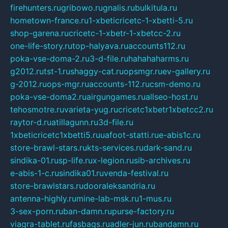
firehunters.ru
gribowo.ru
gnalis.ru
bulkitula.ru
hometown-france.ru
1-xbeticricetc-1-xbetti-5.ru
shop-garena.ru
cricetc-1-xbetr-1-xbetcc-2.ru
one-life-story.ru
top-halyava.ru
accounts112.ru
poka-vse-doma-2.ru
3-d-file.ru
hahahaharms.ru
g2012.ru
tst-1.ru
shaggy-cat.ru
opsmgr.ru
ev-gallery.ru
g-2012.ru
ops-mgr.ru
accounts-112.ru
csm-demo.ru
poka-vse-doma2.ru
airgungames.ru
allseo-host.ru
tehosmotre.ru
varieta-yug.ru
cricetc1xbetr1xbetcc2.ru
raytor-d.ru
atillagunn.ru
3d-file.ru
1xbeticricetc1xbetti5.ru
uafoot-statti.ru
e-abis1c.ru
store-brawl-stars.ru
kts-services.ru
dark-sand.ru
sindika-01.ru
sp-life.ru
x-legion.ru
sib-archives.ru
e-abis-1-c.ru
sindika01.ru
venda-festival.ru
store-brawlstars.ru
dooraleksandria.ru
antenna-highly.ru
mine-lab-msk.ru
1-mus.ru
3-sex-porn.ru
ban-damn.ru
purse-factory.ru
viagra-tablet.ru
fasbags.ru
adler-jun.ru
bandamn.ru