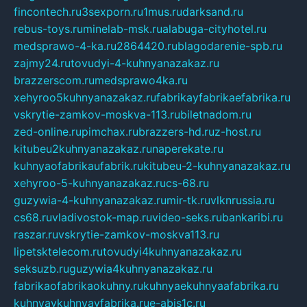
fincontech.ru
3sexporn.ru
1mus.ru
darksand.ru
rebus-toys.ru
minelab-msk.ru
alabuga-cityhotel.ru
medsprawo-4-ka.ru
2864420.ru
blagodarenie-spb.ru
zajmy24.ru
tovudyi-4-kuhnyanazakaz.ru
brazzerscom.ru
medsprawo4ka.ru
xehyroo5kuhnyanazakaz.ru
fabrikayfabrikaefabrika.ru
vskrytie-zamkov-moskva-113.ru
biletnadom.ru
zed-online.ru
pimchax.ru
brazzers-hd.ru
z-host.ru
kitubeu2kuhnyanazakaz.ru
naperekate.ru
kuhnyaofabrikaufabrik.ru
kitubeu-2-kuhnyanazakaz.ru
xehyroo-5-kuhnyanazakaz.ru
cs-68.ru
guzywia-4-kuhnyanazakaz.ru
mir-tk.ru
vlknrussia.ru
cs68.ru
vladivostok-map.ru
video-seks.ru
bankaribi.ru
raszar.ru
vskrytie-zamkov-moskva113.ru
lipetsktelecom.ru
tovudyi4kuhnyanazakaz.ru
seksuzb.ru
guzywia4kuhnyanazakaz.ru
fabrikaofabrikaokuhny.ru
kuhnyaekuhnyaafabrika.ru
kuhnyaykuhnyayfabrika.ru
e-abis1c.ru