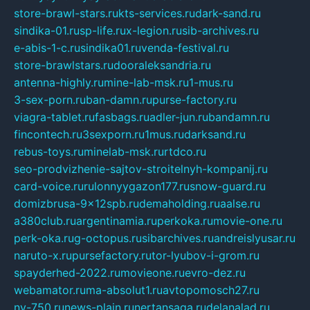
store-brawl-stars.ru
kts-services.ru
dark-sand.ru
sindika-01.ru
sp-life.ru
x-legion.ru
sib-archives.ru
e-abis-1-c.ru
sindika01.ru
venda-festival.ru
store-brawlstars.ru
dooraleksandria.ru
antenna-highly.ru
mine-lab-msk.ru
1-mus.ru
3-sex-porn.ru
ban-damn.ru
purse-factory.ru
viagra-tablet.ru
fasbags.ru
adler-jun.ru
bandamn.ru
fincontech.ru
3sexporn.ru
1mus.ru
darksand.ru
rebus-toys.ru
minelab-msk.ru
rtdco.ru
seo-prodvizhenie-sajtov-stroitelnyh-kompanij.ru
card-voice.ru
rulonnyygazon177.ru
snow-guard.ru
domizbrusa-9x12spb.ru
demaholding.ru
aalse.ru
a380club.ru
argentinamia.ru
perkoka.ru
movie-one.ru
perk-oka.ru
g-octopus.ru
sibarchives.ru
andreislyusar.ru
naruto-x.ru
pursefactory.ru
tor-lyubov-i-grom.ru
spayderhed-2022.ru
movieone.ru
evro-dez.ru
webamator.ru
ma-absolut1.ru
avtopomosch27.ru
nv-750.ru
news-plain.ru
nertansaga.ru
delanalad.ru