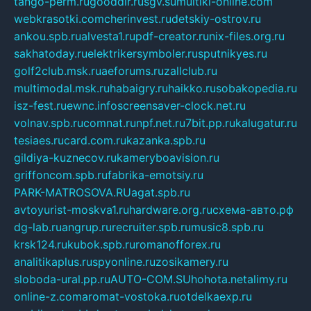
tango-perm.ru
gooddir.ru
sgv.su
multiki-online.com
webkrasotki.com
cherinvest.ru
detskiy-ostrov.ru
ankou.spb.ru
alvesta1.ru
pdf-creator.ru
nix-files.org.ru
sakhatoday.ru
elektrikersymboler.ru
sputnikyes.ru
golf2club.msk.ru
aeforums.ru
zallclub.ru
multimodal.msk.ru
habaigry.ru
haikko.ru
sobakopedia.ru
isz-fest.ru
ewnc.info
screensaver-clock.net.ru
volnav.spb.ru
comnat.ru
npf.net.ru
7bit.pp.ru
kalugatur.ru
tesiaes.ru
card.com.ru
kazanka.spb.ru
gildiya-kuznecov.ru
kameryboavision.ru
griffoncom.spb.ru
fabrika-emotsiy.ru
PARK-MATROSOVA.RU
agat.spb.ru
avtoyurist-moskva1.ru
hardware.org.ru
схема-авто.рф
dg-lab.ru
angrup.ru
recruiter.spb.ru
music8.spb.ru
krsk124.ru
kubok.spb.ru
romanofforex.ru
analitikaplus.ru
spyonline.ru
zosikamery.ru
sloboda-ural.pp.ru
AUTO-COM.SU
hohota.net
alimy.ru
online-z.com
aromat-vostoka.ru
otdelkaexp.ru