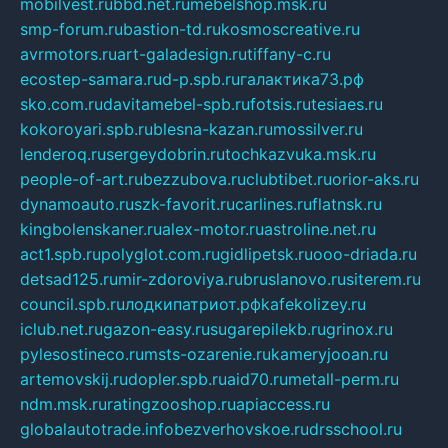
mobilvest.ru
bbd.net.ru
mebelshop.msk.ru
smp-forum.ru
bastion-td.ru
kosmoscreative.ru
avrmotors.ru
art-galadesign.ru
tiffany-c.ru
ecostep-samara.ru
d-p.spb.ru
галактика73.рф
sko.com.ru
davitamebel-spb.ru
fotsis.ru
tesiaes.ru
kokoroyari.spb.ru
blesna-kazan.ru
mossilver.ru
lenderoq.ru
sergeydobrin.ru
tochkazvuka.msk.ru
people-of-art.ru
bezzubova.ru
clubtibet.ru
orior-aks.ru
dynamoauto.ru
szk-favorit.ru
carlines.ru
flatnsk.ru
kingbolenskaner.ru
alex-motor.ru
astroline.net.ru
act1.spb.ru
polyglot.com.ru
gidlipetsk.ru
ooo-driada.ru
detsad125.ru
mir-zdoroviya.ru
bruslanovo.ru
siterem.ru
council.spb.ru
лодкипатриот.рф
kafekolizey.ru
iclub.net.ru
gazon-easy.ru
sugarepilekb.ru
grinox.ru
pylesostineco.ru
msts-ozarenie.ru
kameryjooan.ru
artemovskij.ru
dopler.spb.ru
aid70.ru
metall-perm.ru
ndm.msk.ru
ratingzooshop.ru
apiaccess.ru
globalautotrade.info
bezverhovskoe.ru
drsschool.ru