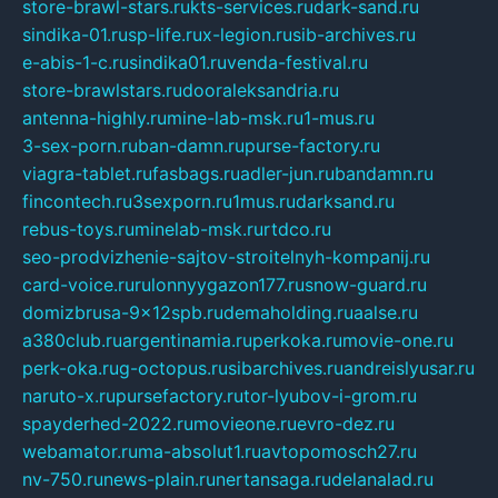
store-brawl-stars.ru
kts-services.ru
dark-sand.ru
sindika-01.ru
sp-life.ru
x-legion.ru
sib-archives.ru
e-abis-1-c.ru
sindika01.ru
venda-festival.ru
store-brawlstars.ru
dooraleksandria.ru
antenna-highly.ru
mine-lab-msk.ru
1-mus.ru
3-sex-porn.ru
ban-damn.ru
purse-factory.ru
viagra-tablet.ru
fasbags.ru
adler-jun.ru
bandamn.ru
fincontech.ru
3sexporn.ru
1mus.ru
darksand.ru
rebus-toys.ru
minelab-msk.ru
rtdco.ru
seo-prodvizhenie-sajtov-stroitelnyh-kompanij.ru
card-voice.ru
rulonnyygazon177.ru
snow-guard.ru
domizbrusa-9x12spb.ru
demaholding.ru
aalse.ru
a380club.ru
argentinamia.ru
perkoka.ru
movie-one.ru
perk-oka.ru
g-octopus.ru
sibarchives.ru
andreislyusar.ru
naruto-x.ru
pursefactory.ru
tor-lyubov-i-grom.ru
spayderhed-2022.ru
movieone.ru
evro-dez.ru
webamator.ru
ma-absolut1.ru
avtopomosch27.ru
nv-750.ru
news-plain.ru
nertansaga.ru
delanalad.ru