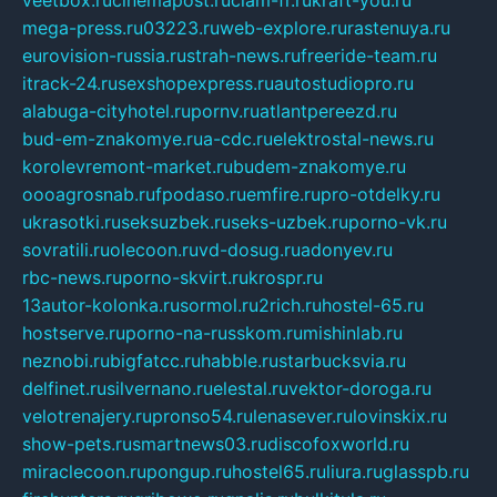
veetbox.ru
cinemapost.ru
ciam-fr.ru
kraft-you.ru
mega-press.ru
03223.ru
web-explore.ru
rastenuya.ru
eurovision-russia.ru
strah-news.ru
freeride-team.ru
itrack-24.ru
sexshopexpress.ru
autostudiopro.ru
alabuga-cityhotel.ru
pornv.ru
atlantpereezd.ru
bud-em-znakomye.ru
a-cdc.ru
elektrostal-news.ru
korolevremont-market.ru
budem-znakomye.ru
oooagrosnab.ru
fpodaso.ru
emfire.ru
pro-otdelky.ru
ukrasotki.ru
seksuzbek.ru
seks-uzbek.ru
porno-vk.ru
sovratili.ru
olecoon.ru
vd-dosug.ru
adonyev.ru
rbc-news.ru
porno-skvirt.ru
krospr.ru
13autor-kolonka.ru
sormol.ru
2rich.ru
hostel-65.ru
hostserve.ru
porno-na-russkom.ru
mishinlab.ru
neznobi.ru
bigfatcc.ru
habble.ru
starbucksvia.ru
delfinet.ru
silvernano.ru
elestal.ru
vektor-doroga.ru
velotrenajery.ru
pronso54.ru
lenasever.ru
lovinskix.ru
show-pets.ru
smartnews03.ru
discofoxworld.ru
miraclecoon.ru
pongup.ru
hostel65.ru
liura.ru
glasspb.ru