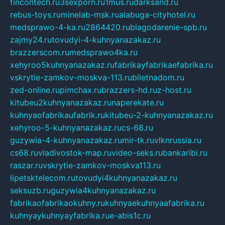
fincontech.ru
3sexporn.ru
1mus.ru
darksand.ru
rebus-toys.ru
minelab-msk.ru
alabuga-cityhotel.ru
medsprawo-4-ka.ru
2864420.ru
blagodarenie-spb.ru
zajmy24.ru
tovudyi-4-kuhnyanazakaz.ru
brazzerscom.ru
medsprawo4ka.ru
xehyroo5kuhnyanazakaz.ru
fabrikayfabrikaefabrika.ru
vskrytie-zamkov-moskva-113.ru
biletnadom.ru
zed-online.ru
pimchax.ru
brazzers-hd.ru
z-host.ru
kitubeu2kuhnyanazakaz.ru
naperekate.ru
kuhnyaofabrikaufabrik.ru
kitubeu-2-kuhnyanazakaz.ru
xehyroo-5-kuhnyanazakaz.ru
cs-68.ru
guzywia-4-kuhnyanazakaz.ru
mir-tk.ru
vlknrussia.ru
cs68.ru
vladivostok-map.ru
video-seks.ru
bankaribi.ru
raszar.ru
vskrytie-zamkov-moskva113.ru
lipetsktelecom.ru
tovudyi4kuhnyanazakaz.ru
seksuzb.ru
guzywia4kuhnyanazakaz.ru
fabrikaofabrikaokuhny.ru
kuhnyaekuhnyaafabrika.ru
kuhnyaykuhnyayfabrika.ru
e-abis1c.ru