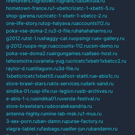
firehunters.ru
gribowo.ru
gnalis.ru
bulkitula.ru
hometown-france.ru
1-xbeticricetc-1-xbetti-5.ru
shop-garena.ru
cricetc-1-xbetr-1-xbetcc-2.ru
one-life-story.ru
top-halyava.ru
accounts112.ru
poka-vse-doma-2.ru
3-d-file.ru
hahahaharms.ru
g2012.ru
tst-1.ru
shaggy-cat.ru
opsmgr.ru
ev-gallery.ru
g-2012.ru
ops-mgr.ru
accounts-112.ru
csm-demo.ru
poka-vse-doma2.ru
airgungames.ru
allseo-host.ru
tehosmotre.ru
varieta-yug.ru
cricetc1xbetr1xbetcc2.ru
raytor-d.ru
atillagunn.ru
3d-file.ru
1xbeticricetc1xbetti5.ru
uafoot-statti.ru
e-abis1c.ru
store-brawl-stars.ru
kts-services.ru
dark-sand.ru
sindika-01.ru
sp-life.ru
x-legion.ru
sib-archives.ru
e-abis-1-c.ru
sindika01.ru
venda-festival.ru
store-brawlstars.ru
dooraleksandria.ru
antenna-highly.ru
mine-lab-msk.ru
1-mus.ru
3-sex-porn.ru
ban-damn.ru
purse-factory.ru
viagra-tablet.ru
fasbags.ru
adler-jun.ru
bandamn.ru