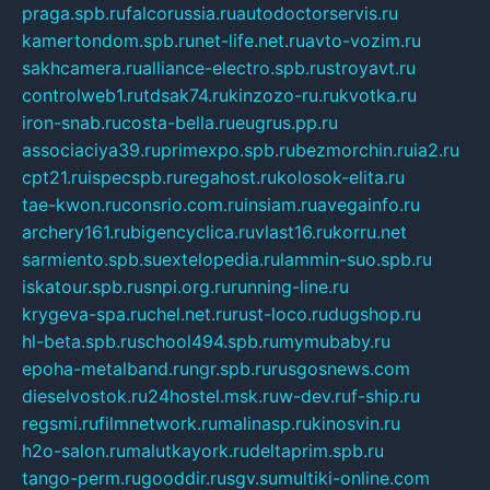
praga.spb.ru
falcorussia.ru
autodoctorservis.ru
kamertondom.spb.ru
net-life.net.ru
avto-vozim.ru
sakhcamera.ru
alliance-electro.spb.ru
stroyavt.ru
controlweb1.ru
tdsak74.ru
kinzozo-ru.ru
kvotka.ru
iron-snab.ru
costa-bella.ru
eugrus.pp.ru
associaciya39.ru
primexpo.spb.ru
bezmorchin.ru
ia2.ru
cpt21.ru
ispecspb.ru
regahost.ru
kolosok-elita.ru
tae-kwon.ru
consrio.com.ru
insiam.ru
avegainfo.ru
archery161.ru
bigencyclica.ru
vlast16.ru
korru.net
sarmiento.spb.su
extelopedia.ru
lammin-suo.spb.ru
iskatour.spb.ru
snpi.org.ru
running-line.ru
krygeva-spa.ru
chel.net.ru
rust-loco.ru
dugshop.ru
hl-beta.spb.ru
school494.spb.ru
mymubaby.ru
epoha-metalband.ru
ngr.spb.ru
rusgosnews.com
dieselvostok.ru
24hostel.msk.ru
w-dev.ru
f-ship.ru
regsmi.ru
filmnetwork.ru
malinasp.ru
kinosvin.ru
h2o-salon.ru
malutkayork.ru
deltaprim.spb.ru
tango-perm.ru
gooddir.ru
sgv.su
multiki-online.com