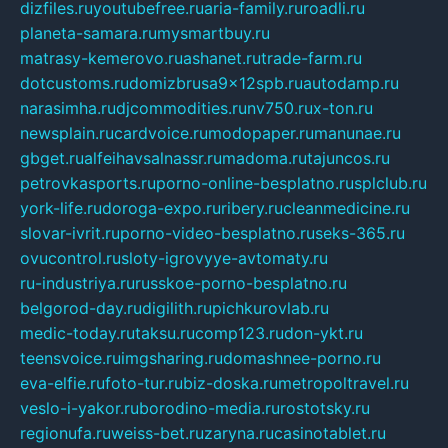
dizfiles.ru
youtubefree.ru
aria-family.ru
roadli.ru
planeta-samara.ru
mysmartbuy.ru
matrasy-kemerovo.ru
ashanet.ru
trade-farm.ru
dotcustoms.ru
domizbrusa9x12spb.ru
autodamp.ru
narasimha.ru
djcommodities.ru
nv750.ru
x-ton.ru
newsplain.ru
cardvoice.ru
modopaper.ru
manunae.ru
gbget.ru
alfeihavsalnassr.ru
madoma.ru
tajuncos.ru
petrovkasports.ru
porno-online-besplatno.ru
splclub.ru
york-life.ru
doroga-expo.ru
ribery.ru
cleanmedicine.ru
slovar-ivrit.ru
porno-video-besplatno.ru
seks-365.ru
ovucontrol.ru
sloty-igrovyye-avtomaty.ru
ru-industriya.ru
russkoe-porno-besplatno.ru
belgorod-day.ru
digilith.ru
pichkurovlab.ru
medic-today.ru
taksu.ru
comp123.ru
don-ykt.ru
teensvoice.ru
imgsharing.ru
domashnee-porno.ru
eva-elfie.ru
foto-tur.ru
biz-doska.ru
metropoltravel.ru
veslo-i-yakor.ru
borodino-media.ru
rostotsky.ru
regionufa.ru
weiss-bet.ru
zaryna.ru
casinotablet.ru