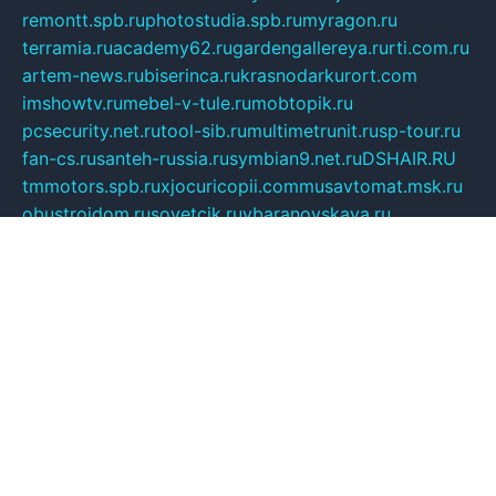
remontt.spb.ru
photostudia.spb.ru
myragon.ru
terramia.ru
academy62.ru
gardengallereya.ru
rti.com.ru
artem-news.ru
biserinca.ru
krasnodarkurort.com
imshowtv.ru
mebel-v-tule.ru
mobtopik.ru
pcsecurity.net.ru
tool-sib.ru
multimetrunit.ru
sp-tour.ru
fan-cs.ru
santeh-russia.ru
symbian9.net.ru
DSHAIR.RU
tmmotors.spb.ru
xjocuricopii.com
musavtomat.msk.ru
obustrojdom.ru
sovetcik.ru
ybaranovskaya.ru
ppknews.ru
cult-alshei.ru
JAPANRUSSIA.RU
proekciyamebel.ru
imper-finans.ru
rim.org.ru
glamourai.ru
brassminus.ru
zabor-pro.ru
ftn.pp.ru
dorogoe58.ru
laimengpacker.ru
kuzova-zapchasti.ru
sageerp.ru
taxodrom.ru
dsrazvitie.ru
hardcity.net.ru
ratinghomegames.ru
topservice25.ru
gubernyan.ru
gtglasslined.ru
ii4.ru
tssport.spb.ru
andorra24.com
blackwallstreet.ru
oboimos.ru
optim-doors.com.ru
ikuch.ru
nycr.org.ru
npa21.ru
vremya-ch.spb.ru
desert000.ru
ivtorgi.ru
ifiori.ru
catalog-statei.ru