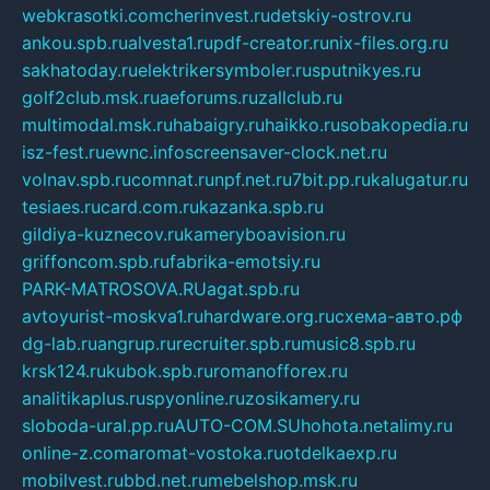
webkrasotki.com
cherinvest.ru
detskiy-ostrov.ru
ankou.spb.ru
alvesta1.ru
pdf-creator.ru
nix-files.org.ru
sakhatoday.ru
elektrikersymboler.ru
sputnikyes.ru
golf2club.msk.ru
aeforums.ru
zallclub.ru
multimodal.msk.ru
habaigry.ru
haikko.ru
sobakopedia.ru
isz-fest.ru
ewnc.info
screensaver-clock.net.ru
volnav.spb.ru
comnat.ru
npf.net.ru
7bit.pp.ru
kalugatur.ru
tesiaes.ru
card.com.ru
kazanka.spb.ru
gildiya-kuznecov.ru
kameryboavision.ru
griffoncom.spb.ru
fabrika-emotsiy.ru
PARK-MATROSOVA.RU
agat.spb.ru
avtoyurist-moskva1.ru
hardware.org.ru
схема-авто.рф
dg-lab.ru
angrup.ru
recruiter.spb.ru
music8.spb.ru
krsk124.ru
kubok.spb.ru
romanofforex.ru
analitikaplus.ru
spyonline.ru
zosikamery.ru
sloboda-ural.pp.ru
AUTO-COM.SU
hohota.net
alimy.ru
online-z.com
aromat-vostoka.ru
otdelkaexp.ru
mobilvest.ru
bbd.net.ru
mebelshop.msk.ru