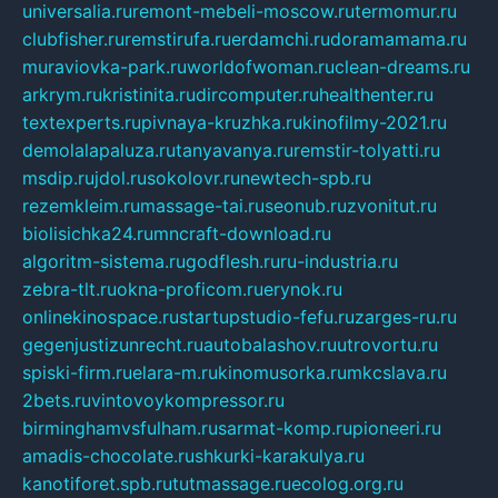
universalia.ru
remont-mebeli-moscow.ru
termomur.ru
clubfisher.ru
remstirufa.ru
erdamchi.ru
doramamama.ru
muraviovka-park.ru
worldofwoman.ru
clean-dreams.ru
arkrym.ru
kristinita.ru
dircomputer.ru
healthenter.ru
textexperts.ru
pivnaya-kruzhka.ru
kinofilmy-2021.ru
demolalapaluza.ru
tanyavanya.ru
remstir-tolyatti.ru
msdip.ru
jdol.ru
sokolovr.ru
newtech-spb.ru
rezemkleim.ru
massage-tai.ru
seonub.ru
zvonitut.ru
biolisichka24.ru
mncraft-download.ru
algoritm-sistema.ru
godflesh.ru
ru-industria.ru
zebra-tlt.ru
okna-proficom.ru
erynok.ru
onlinekinospace.ru
startupstudio-fefu.ru
zarges-ru.ru
gegenjustizunrecht.ru
autobalashov.ru
utrovortu.ru
spiski-firm.ru
elara-m.ru
kinomusorka.ru
mkcslava.ru
2bets.ru
vintovoykompressor.ru
birminghamvsfulham.ru
sarmat-komp.ru
pioneeri.ru
amadis-chocolate.ru
shkurki-karakulya.ru
kanotiforet.spb.ru
tutmassage.ru
ecolog.org.ru