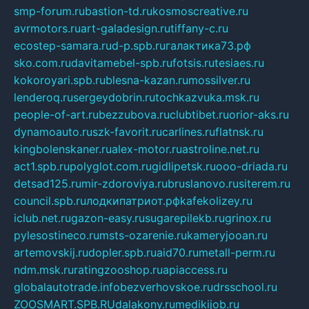
smp-forum.ru
bastion-td.ru
kosmoscreative.ru
avrmotors.ru
art-galadesign.ru
tiffany-c.ru
ecostep-samara.ru
d-p.spb.ru
галактика73.рф
sko.com.ru
davitamebel-spb.ru
fotsis.ru
tesiaes.ru
kokoroyari.spb.ru
blesna-kazan.ru
mossilver.ru
lenderoq.ru
sergeydobrin.ru
tochkazvuka.msk.ru
people-of-art.ru
bezzubova.ru
clubtibet.ru
orior-aks.ru
dynamoauto.ru
szk-favorit.ru
carlines.ru
flatnsk.ru
kingbolenskaner.ru
alex-motor.ru
astroline.net.ru
act1.spb.ru
polyglot.com.ru
gidlipetsk.ru
ooo-driada.ru
detsad125.ru
mir-zdoroviya.ru
bruslanovo.ru
siterem.ru
council.spb.ru
лодкипатриот.рф
kafekolizey.ru
iclub.net.ru
gazon-easy.ru
sugarepilekb.ru
grinox.ru
pylesostineco.ru
msts-ozarenie.ru
kameryjooan.ru
artemovskij.ru
dopler.spb.ru
aid70.ru
metall-perm.ru
ndm.msk.ru
ratingzooshop.ru
apiaccess.ru
globalautotrade.info
bezverhovskoe.ru
drsschool.ru
ZOOSMART.SPB.RU
dalakony.ru
medikijob.ru