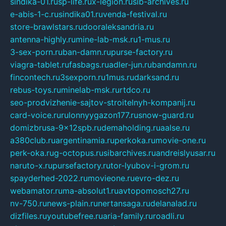
sindika-01.ru
sp-life.ru
x-legion.ru
sib-archives.ru
e-abis-1-c.ru
sindika01.ru
venda-festival.ru
store-brawlstars.ru
dooraleksandria.ru
antenna-highly.ru
mine-lab-msk.ru
1-mus.ru
3-sex-porn.ru
ban-damn.ru
purse-factory.ru
viagra-tablet.ru
fasbags.ru
adler-jun.ru
bandamn.ru
fincontech.ru
3sexporn.ru
1mus.ru
darksand.ru
rebus-toys.ru
minelab-msk.ru
rtdco.ru
seo-prodvizhenie-sajtov-stroitelnyh-kompanij.ru
card-voice.ru
rulonnyygazon177.ru
snow-guard.ru
domizbrusa-9x12spb.ru
demaholding.ru
aalse.ru
a380club.ru
argentinamia.ru
perkoka.ru
movie-one.ru
perk-oka.ru
g-octopus.ru
sibarchives.ru
andreislyusar.ru
naruto-x.ru
pursefactory.ru
tor-lyubov-i-grom.ru
spayderhed-2022.ru
movieone.ru
evro-dez.ru
webamator.ru
ma-absolut1.ru
avtopomosch27.ru
nv-750.ru
news-plain.ru
nertansaga.ru
delanalad.ru
dizfiles.ru
youtubefree.ru
aria-family.ru
roadli.ru