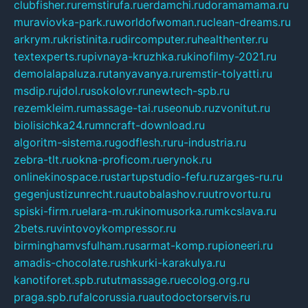
clubfisher.ru
remstirufa.ru
erdamchi.ru
doramamama.ru
muraviovka-park.ru
worldofwoman.ru
clean-dreams.ru
arkrym.ru
kristinita.ru
dircomputer.ru
healthenter.ru
textexperts.ru
pivnaya-kruzhka.ru
kinofilmy-2021.ru
demolalapaluza.ru
tanyavanya.ru
remstir-tolyatti.ru
msdip.ru
jdol.ru
sokolovr.ru
newtech-spb.ru
rezemkleim.ru
massage-tai.ru
seonub.ru
zvonitut.ru
biolisichka24.ru
mncraft-download.ru
algoritm-sistema.ru
godflesh.ru
ru-industria.ru
zebra-tlt.ru
okna-proficom.ru
erynok.ru
onlinekinospace.ru
startupstudio-fefu.ru
zarges-ru.ru
gegenjustizunrecht.ru
autobalashov.ru
utrovortu.ru
spiski-firm.ru
elara-m.ru
kinomusorka.ru
mkcslava.ru
2bets.ru
vintovoykompressor.ru
birminghamvsfulham.ru
sarmat-komp.ru
pioneeri.ru
amadis-chocolate.ru
shkurki-karakulya.ru
kanotiforet.spb.ru
tutmassage.ru
ecolog.org.ru
praga.spb.ru
falcorussia.ru
autodoctorservis.ru