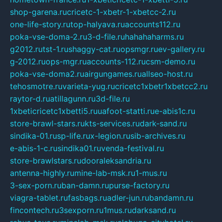
shop-garena.ru
cricetc-1-xbetr-1-xbetcc-2.ru
one-life-story.ru
top-halyava.ru
accounts112.ru
poka-vse-doma-2.ru
3-d-file.ru
hahahaharms.ru
g2012.ru
tst-1.ru
shaggy-cat.ru
opsmgr.ru
ev-gallery.ru
g-2012.ru
ops-mgr.ru
accounts-112.ru
csm-demo.ru
poka-vse-doma2.ru
airgungames.ru
allseo-host.ru
tehosmotre.ru
varieta-yug.ru
cricetc1xbetr1xbetcc2.ru
raytor-d.ru
atillagunn.ru
3d-file.ru
1xbeticricetc1xbetti5.ru
uafoot-statti.ru
e-abis1c.ru
store-brawl-stars.ru
kts-services.ru
dark-sand.ru
sindika-01.ru
sp-life.ru
x-legion.ru
sib-archives.ru
e-abis-1-c.ru
sindika01.ru
venda-festival.ru
store-brawlstars.ru
dooraleksandria.ru
antenna-highly.ru
mine-lab-msk.ru
1-mus.ru
3-sex-porn.ru
ban-damn.ru
purse-factory.ru
viagra-tablet.ru
fasbags.ru
adler-jun.ru
bandamn.ru
fincontech.ru
3sexporn.ru
1mus.ru
darksand.ru