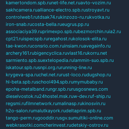
kamertondom.spb.ru
net-life.net.ru
avto-vozim.ru
sakhcamera.ru
alliance-electro.spb.ru
stroyavt.ru
controlweb1.ru
tdsak74.ru
kinzozo-ru.ru
kvotka.ru
iron-snab.ru
costa-bella.ru
eugrus.pp.ru
associaciya39.ru
primexpo.spb.ru
bezmorchin.ru
ia2.ru
cpt21.ru
ispecspb.ru
regahost.ru
kolosok-elita.ru
tae-kwon.ru
consrio.com.ru
insiam.ru
avegainfo.ru
archery161.ru
bigencyclica.ru
vlast16.ru
korru.net
sarmiento.spb.su
extelopedia.ru
lammin-suo.spb.ru
iskatour.spb.ru
snpi.org.ru
running-line.ru
krygeva-spa.ru
chel.net.ru
rust-loco.ru
dugshop.ru
hl-beta.spb.ru
school494.spb.ru
mymubaby.ru
epoha-metalband.ru
ngr.spb.ru
rusgosnews.com
dieselvostok.ru
24hostel.msk.ru
w-dev.ru
f-ship.ru
regsmi.ru
filmnetwork.ru
malinasp.ru
kinosvin.ru
h2o-salon.ru
malutkayork.ru
deltaprim.spb.ru
tango-perm.ru
gooddir.ru
sgv.su
multiki-online.com
webkrasotki.com
cherinvest.ru
detskiy-ostrov.ru