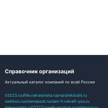
Справочник организаций
Актуальный каталог компаний по всей России
03223.ru
ufille.ru
krasotata.ru
prazdnikdushi.ru
veetbox.ru
cinemapost.ru
ciam-fr.ru
kraft-you.ru
mega-press.ru
03223.ru
web-explore.ru
rastenuya.ru