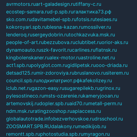
avrmotors.ru
art-galadesign.ru
tiffany-c.ru
ecostep-samara.ru
d-p.spb.ru
галактика73.рф
sko.com.ru
davitamebel-spb.ru
fotsis.ru
tesiaes.ru
kokoroyari.spb.ru
blesna-kazan.ru
mossilver.ru
lenderoq.ru
sergeydobrin.ru
tochkazvuka.msk.ru
people-of-art.ru
bezzubova.ru
clubtibet.ru
orior-aks.ru
dynamoauto.ru
szk-favorit.ru
carlines.ru
flatnsk.ru
kingbolenskaner.ru
alex-motor.ru
astroline.net.ru
act1.spb.ru
polyglot.com.ru
gidlipetsk.ru
ooo-driada.ru
detsad125.ru
mir-zdoroviya.ru
bruslanovo.ru
siterem.ru
council.spb.ru
лодкипатриот.рф
kafekolizey.ru
iclub.net.ru
gazon-easy.ru
sugarepilekb.ru
grinox.ru
pylesostineco.ru
msts-ozarenie.ru
kameryjooan.ru
artemovskij.ru
dopler.spb.ru
aid70.ru
metall-perm.ru
ndm.msk.ru
ratingzooshop.ru
apiaccess.ru
globalautotrade.info
bezverhovskoe.ru
drsschool.ru
ZOOSMART.SPB.RU
dalakony.ru
medikijob.ru
remontt.spb.ru
photostudia.spb.ru
myragon.ru