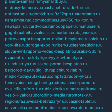
planeta-samara.ru
mysmartbuy.ru
matrasy-kemerovo.ru
ashanet.ru
trade-farm.ru
dotcustoms.ru
domizbrusa9x12spb.ru
autodamp.ru
narasimha.ru
djcommodities.ru
nv750.ru
x-ton.ru
newsplain.ru
cardvoice.ru
modopaper.ru
manunae.ru
gbget.ru
alfeihavsalnassr.ru
madoma.ru
tajuncos.ru
petrovkasports.ru
porno-online-besplatno.ru
splclub.ru
york-life.ru
doroga-expo.ru
ribery.ru
cleanmedicine.ru
slovar-ivrit.ru
porno-video-besplatno.ru
seks-365.ru
ovucontrol.ru
sloty-igrovyye-avtomaty.ru
ru-industriya.ru
russkoe-porno-besplatno.ru
belgorod-day.ru
digilith.ru
pichkurovlab.ru
medic-today.ru
taksu.ru
comp123.ru
don-ykt.ru
teensvoice.ru
imgsharing.ru
domashnee-porno.ru
eva-elfie.ru
foto-tur.ru
biz-doska.ru
metropoltravel.ru
veslo-i-yakor.ru
borodino-media.ru
rostotsky.ru
regionufa.ru
weiss-bet.ru
zaryna.ru
casinotablet.ru
universalia.ru
remont-mebeli-moscow.ru
termomur.ru