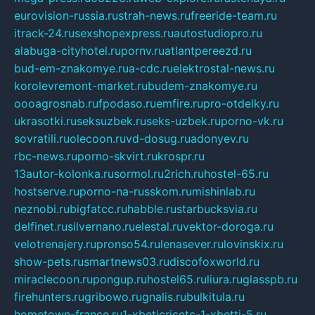
eurovision-russia.ru
strah-news.ru
freeride-team.ru
itrack-24.ru
sexshopexpress.ru
autostudiopro.ru
alabuga-cityhotel.ru
pornv.ru
atlantpereezd.ru
bud-em-znakomye.ru
a-cdc.ru
elektrostal-news.ru
korolevremont-market.ru
budem-znakomye.ru
oooagrosnab.ru
fpodaso.ru
emfire.ru
pro-otdelky.ru
ukrasotki.ru
seksuzbek.ru
seks-uzbek.ru
porno-vk.ru
sovratili.ru
olecoon.ru
vd-dosug.ru
adonyev.ru
rbc-news.ru
porno-skvirt.ru
krospr.ru
13autor-kolonka.ru
sormol.ru
2rich.ru
hostel-65.ru
hostserve.ru
porno-na-russkom.ru
mishinlab.ru
neznobi.ru
bigfatcc.ru
habble.ru
starbucksvia.ru
delfinet.ru
silvernano.ru
elestal.ru
vektor-doroga.ru
velotrenajery.ru
pronso54.ru
lenasever.ru
lovinskix.ru
show-pets.ru
smartnews03.ru
discofoxworld.ru
miraclecoon.ru
pongup.ru
hostel65.ru
liura.ru
glasspb.ru
firehunters.ru
gribowo.ru
gnalis.ru
bulkitula.ru
hometown-france.ru
1-xbeticricetc-1-xbetti-5.ru