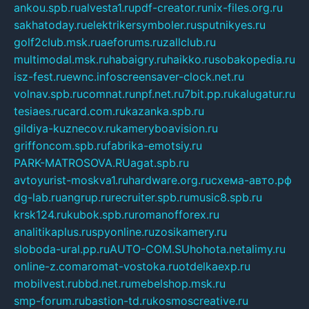
ankou.spb.ru
alvesta1.ru
pdf-creator.ru
nix-files.org.ru
sakhatoday.ru
elektrikersymboler.ru
sputnikyes.ru
golf2club.msk.ru
aeforums.ru
zallclub.ru
multimodal.msk.ru
habaigry.ru
haikko.ru
sobakopedia.ru
isz-fest.ru
ewnc.info
screensaver-clock.net.ru
volnav.spb.ru
comnat.ru
npf.net.ru
7bit.pp.ru
kalugatur.ru
tesiaes.ru
card.com.ru
kazanka.spb.ru
gildiya-kuznecov.ru
kameryboavision.ru
griffoncom.spb.ru
fabrika-emotsiy.ru
PARK-MATROSOVA.RU
agat.spb.ru
avtoyurist-moskva1.ru
hardware.org.ru
схема-авто.рф
dg-lab.ru
angrup.ru
recruiter.spb.ru
music8.spb.ru
krsk124.ru
kubok.spb.ru
romanofforex.ru
analitikaplus.ru
spyonline.ru
zosikamery.ru
sloboda-ural.pp.ru
AUTO-COM.SU
hohota.net
alimy.ru
online-z.com
aromat-vostoka.ru
otdelkaexp.ru
mobilvest.ru
bbd.net.ru
mebelshop.msk.ru
smp-forum.ru
bastion-td.ru
kosmoscreative.ru