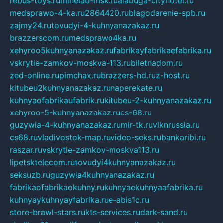
rebus-toys.ru
minelab-msk.ru
alabuga-cityhotel.ru
medsprawo-4-ka.ru
2864420.ru
blagodarenie-spb.ru
zajmy24.ru
tovudyi-4-kuhnyanazakaz.ru
brazzerscom.ru
medsprawo4ka.ru
xehyroo5kuhnyanazakaz.ru
fabrikayfabrikaefabrika.ru
vskrytie-zamkov-moskva-113.ru
biletnadom.ru
zed-online.ru
pimchax.ru
brazzers-hd.ru
z-host.ru
kitubeu2kuhnyanazakaz.ru
naperekate.ru
kuhnyaofabrikaufabrik.ru
kitubeu-2-kuhnyanazakaz.ru
xehyroo-5-kuhnyanazakaz.ru
cs-68.ru
guzywia-4-kuhnyanazakaz.ru
mir-tk.ru
vlknrussia.ru
cs68.ru
vladivostok-map.ru
video-seks.ru
bankaribi.ru
raszar.ru
vskrytie-zamkov-moskva113.ru
lipetsktelecom.ru
tovudyi4kuhnyanazakaz.ru
seksuzb.ru
guzywia4kuhnyanazakaz.ru
fabrikaofabrikaokuhny.ru
kuhnyaekuhnyaafabrika.ru
kuhnyaykuhnyayfabrika.ru
e-abis1c.ru
store-brawl-stars.ru
kts-services.ru
dark-sand.ru