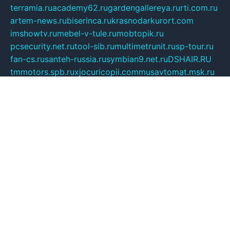
terramia.ru
academy62.ru
gardengallereya.ru
rti.com.ru
artem-news.ru
biserinca.ru
krasnodarkurort.com
imshowtv.ru
mebel-v-tule.ru
mobtopik.ru
pcsecurity.net.ru
tool-sib.ru
multimetrunit.ru
sp-tour.ru
fan-cs.ru
santeh-russia.ru
symbian9.net.ru
DSHAIR.RU
tmmotors.spb.ru
xjocuricopii.com
musavtomat.msk.ru
obustrojdom.ru
sovetcik.ru
ybaranovskaya.ru
ppknews.ru
cult-alshei.ru
JAPANRUSSIA.RU
proekciyamebel.ru
imper-finans.ru
rim.org.ru
glamourai.ru
brassminus.ru
zabor-pro.ru
ftn.pp.ru
dorogoe58.ru
laimengpacker.ru
kuzova-zapchasti.ru
sageerp.ru
taxodrom.ru
dsrazvitie.ru
hardcity.net.ru
ratinghomegames.ru
topservice25.ru
gubernyan.ru
gtglasslined.ru
ii4.ru
tssport.spb.ru
andorra24.com
blackwallstreet.ru
oboimos.ru
optim-doors.com.ru
ikuch.ru
nycr.org.ru
npa21.ru
vremya-ch.spb.ru
desert000.ru
ivtorgi.ru
ifiori.ru
catalog-statei.ru
dcv.org.ru
spetsmaster174.ru
ipkameryhiseeu.ru