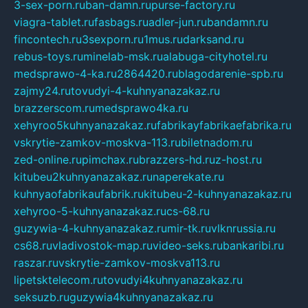
3-sex-porn.ru
ban-damn.ru
purse-factory.ru
viagra-tablet.ru
fasbags.ru
adler-jun.ru
bandamn.ru
fincontech.ru
3sexporn.ru
1mus.ru
darksand.ru
rebus-toys.ru
minelab-msk.ru
alabuga-cityhotel.ru
medsprawo-4-ka.ru
2864420.ru
blagodarenie-spb.ru
zajmy24.ru
tovudyi-4-kuhnyanazakaz.ru
brazzerscom.ru
medsprawo4ka.ru
xehyroo5kuhnyanazakaz.ru
fabrikayfabrikaefabrika.ru
vskrytie-zamkov-moskva-113.ru
biletnadom.ru
zed-online.ru
pimchax.ru
brazzers-hd.ru
z-host.ru
kitubeu2kuhnyanazakaz.ru
naperekate.ru
kuhnyaofabrikaufabrik.ru
kitubeu-2-kuhnyanazakaz.ru
xehyroo-5-kuhnyanazakaz.ru
cs-68.ru
guzywia-4-kuhnyanazakaz.ru
mir-tk.ru
vlknrussia.ru
cs68.ru
vladivostok-map.ru
video-seks.ru
bankaribi.ru
raszar.ru
vskrytie-zamkov-moskva113.ru
lipetsktelecom.ru
tovudyi4kuhnyanazakaz.ru
seksuzb.ru
guzywia4kuhnyanazakaz.ru