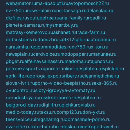
webamator.ru
ma-absolut1.ru
avtopomosch27.ru
nv-750.ru
news-plain.ru
nertansaga.ru
delanalad.ru
dizfiles.ru
youtubefree.ru
aria-family.ru
roadli.ru
planeta-samara.ru
mysmartbuy.ru
matrasy-kemerovo.ru
ashanet.ru
trade-farm.ru
dotcustoms.ru
domizbrusa9x12spb.ru
autodamp.ru
narasimha.ru
djcommodities.ru
nv750.ru
x-ton.ru
newsplain.ru
cardvoice.ru
modopaper.ru
manunae.ru
gbget.ru
alfeihavsalnassr.ru
madoma.ru
tajuncos.ru
petrovkasports.ru
porno-online-besplatno.ru
splclub.ru
york-life.ru
doroga-expo.ru
ribery.ru
cleanmedicine.ru
slovar-ivrit.ru
porno-video-besplatno.ru
seks-365.ru
ovucontrol.ru
sloty-igrovyye-avtomaty.ru
ru-industriya.ru
russkoe-porno-besplatno.ru
belgorod-day.ru
digilith.ru
pichkurovlab.ru
medic-today.ru
taksu.ru
comp123.ru
don-ykt.ru
teensvoice.ru
imgsharing.ru
domashnee-porno.ru
eva-elfie.ru
foto-tur.ru
biz-doska.ru
metropoltravel.ru