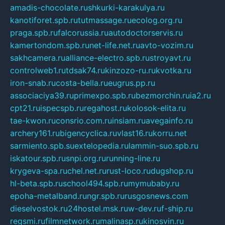
amadis-chocolate.ru
shkurki-karakulya.ru
kanotiforet.spb.ru
tutmassage.ru
ecolog.org.ru
praga.spb.ru
falcorussia.ru
autodoctorservis.ru
kamertondom.spb.ru
net-life.net.ru
avto-vozim.ru
sakhcamera.ru
alliance-electro.spb.ru
stroyavt.ru
controlweb1.ru
tdsak74.ru
kinzozo-ru.ru
kvotka.ru
iron-snab.ru
costa-bella.ru
eugrus.pp.ru
associaciya39.ru
primexpo.spb.ru
bezmorchin.ru
ia2.ru
cpt21.ru
ispecspb.ru
regahost.ru
kolosok-elita.ru
tae-kwon.ru
consrio.com.ru
insiam.ru
avegainfo.ru
archery161.ru
bigencyclica.ru
vlast16.ru
korru.net
sarmiento.spb.su
extelopedia.ru
lammin-suo.spb.ru
iskatour.spb.ru
snpi.org.ru
running-line.ru
krygeva-spa.ru
chel.net.ru
rust-loco.ru
dugshop.ru
hl-beta.spb.ru
school494.spb.ru
mymubaby.ru
epoha-metalband.ru
ngr.spb.ru
rusgosnews.com
dieselvostok.ru
24hostel.msk.ru
w-dev.ru
f-ship.ru
regsmi.ru
filmnetwork.ru
malinasp.ru
kinosvin.ru