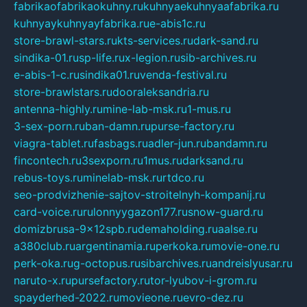
fabrikaofabrikaokuhny.ru
kuhnyaekuhnyaafabrika.ru
kuhnyaykuhnyayfabrika.ru
e-abis1c.ru
store-brawl-stars.ru
kts-services.ru
dark-sand.ru
sindika-01.ru
sp-life.ru
x-legion.ru
sib-archives.ru
e-abis-1-c.ru
sindika01.ru
venda-festival.ru
store-brawlstars.ru
dooraleksandria.ru
antenna-highly.ru
mine-lab-msk.ru
1-mus.ru
3-sex-porn.ru
ban-damn.ru
purse-factory.ru
viagra-tablet.ru
fasbags.ru
adler-jun.ru
bandamn.ru
fincontech.ru
3sexporn.ru
1mus.ru
darksand.ru
rebus-toys.ru
minelab-msk.ru
rtdco.ru
seo-prodvizhenie-sajtov-stroitelnyh-kompanij.ru
card-voice.ru
rulonnyygazon177.ru
snow-guard.ru
domizbrusa-9x12spb.ru
demaholding.ru
aalse.ru
a380club.ru
argentinamia.ru
perkoka.ru
movie-one.ru
perk-oka.ru
g-octopus.ru
sibarchives.ru
andreislyusar.ru
naruto-x.ru
pursefactory.ru
tor-lyubov-i-grom.ru
spayderhed-2022.ru
movieone.ru
evro-dez.ru