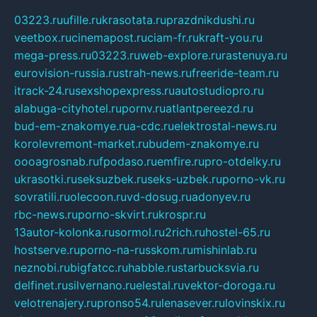
03223.ru
ufille.ru
krasotata.ru
prazdnikdushi.ru
veetbox.ru
cinemapost.ru
ciam-fr.ru
kraft-you.ru
mega-press.ru
03223.ru
web-explore.ru
rastenuya.ru
eurovision-russia.ru
strah-news.ru
freeride-team.ru
itrack-24.ru
sexshopexpress.ru
autostudiopro.ru
alabuga-cityhotel.ru
pornv.ru
atlantpereezd.ru
bud-em-znakomye.ru
a-cdc.ru
elektrostal-news.ru
korolevremont-market.ru
budem-znakomye.ru
oooagrosnab.ru
fpodaso.ru
emfire.ru
pro-otdelky.ru
ukrasotki.ru
seksuzbek.ru
seks-uzbek.ru
porno-vk.ru
sovratili.ru
olecoon.ru
vd-dosug.ru
adonyev.ru
rbc-news.ru
porno-skvirt.ru
krospr.ru
13autor-kolonka.ru
sormol.ru
2rich.ru
hostel-65.ru
hostserve.ru
porno-na-russkom.ru
mishinlab.ru
neznobi.ru
bigfatcc.ru
habble.ru
starbucksvia.ru
delfinet.ru
silvernano.ru
elestal.ru
vektor-doroga.ru
velotrenajery.ru
pronso54.ru
lenasever.ru
lovinskix.ru