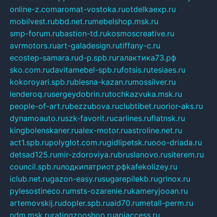
online-z.com
aromat-vostoka.ru
otdelkaexp.ru
mobilvest.ru
bbd.net.ru
mebelshop.msk.ru
smp-forum.ru
bastion-td.ru
kosmoscreative.ru
avrmotors.ru
art-galadesign.ru
tiffany-c.ru
ecostep-samara.ru
d-p.spb.ru
галактика73.рф
sko.com.ru
davitamebel-spb.ru
fotsis.ru
tesiaes.ru
kokoroyari.spb.ru
blesna-kazan.ru
mossilver.ru
lenderoq.ru
sergeydobrin.ru
tochkazvuka.msk.ru
people-of-art.ru
bezzubova.ru
clubtibet.ru
orior-aks.ru
dynamoauto.ru
szk-favorit.ru
carlines.ru
flatnsk.ru
kingbolenskaner.ru
alex-motor.ru
astroline.net.ru
act1.spb.ru
polyglot.com.ru
gidlipetsk.ru
ooo-driada.ru
detsad125.ru
mir-zdoroviya.ru
bruslanovo.ru
siterem.ru
council.spb.ru
лодкипатриот.рф
kafekolizey.ru
iclub.net.ru
gazon-easy.ru
sugarepilekb.ru
grinox.ru
pylesostineco.ru
msts-ozarenie.ru
kameryjooan.ru
artemovskij.ru
dopler.spb.ru
aid70.ru
metall-perm.ru
ndm.msk.ru
ratingzooshop.ru
apiaccess.ru