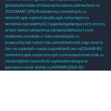
globalautotrade.info
bezverhovskoe.ru
drsschool.ru
ZOOSMART.SPB.RU
dalakony.ru
medikijob.ru
remontt.spb.ru
photostudia.spb.ru
myragon.ru
terramia.ru
academy62.ru
gardengallereya.ru
rti.com.ru
artem-news.ru
biserinca.ru
krasnodarkurort.com
imshowtv.ru
mebel-v-tule.ru
mobtopik.ru
pcsecurity.net.ru
tool-sib.ru
multimetrunit.ru
sp-tour.ru
fan-cs.ru
santeh-russia.ru
symbian9.net.ru
DSHAIR.RU
tmmotors.spb.ru
xjocuricopii.com
musavtomat.msk.ru
obustrojdom.ru
sovetcik.ru
ybaranovskaya.ru
ppknews.ru
cult-alshei.ru
JAPANRUSSIA.RU
proekciyamebel.ru
imper-finans.ru
rim.org.ru
glamourai.ru
brassminus.ru
zabor-pro.ru
ftn.pp.ru
dorogoe58.ru
laimengpacker.ru
kuzova-zapchasti.ru
sageerp.ru
taxodrom.ru
dsrazvitie.ru
hardcity.net.ru
ratinghomegames.ru
topservice25.ru
gubernyan.ru
gtglasslined.ru
ii4.ru
tssport.spb.ru
andorra24.com
blackwallstreet.ru
oboimos.ru
optim-doors.com.ru