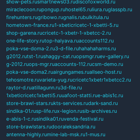
show-pets.ru
smartnews03.ru
discofoxworld.ru
miraclecoon.ru
pongup.ru
hostel65.ru
liura.ru
glasspb.ru
firehunters.ru
gribowo.ru
gnalis.ru
bulkitula.ru
hometown-france.ru
1-xbeticricetc-1-xbetti-5.ru
shop-garena.ru
cricetc-1-xbetr-1-xbetcc-2.ru
one-life-story.ru
top-halyava.ru
accounts112.ru
poka-vse-doma-2.ru
3-d-file.ru
hahahaharms.ru
g2012.ru
tst-1.ru
shaggy-cat.ru
opsmgr.ru
ev-gallery.ru
g-2012.ru
ops-mgr.ru
accounts-112.ru
csm-demo.ru
poka-vse-doma2.ru
airgungames.ru
allseo-host.ru
tehosmotre.ru
varieta-yug.ru
cricetc1xbetr1xbetcc2.ru
raytor-d.ru
atillagunn.ru
3d-file.ru
1xbeticricetc1xbetti5.ru
uafoot-statti.ru
e-abis1c.ru
store-brawl-stars.ru
kts-services.ru
dark-sand.ru
sindika-01.ru
sp-life.ru
x-legion.ru
sib-archives.ru
e-abis-1-c.ru
sindika01.ru
venda-festival.ru
store-brawlstars.ru
dooraleksandria.ru
antenna-highly.ru
mine-lab-msk.ru
1-mus.ru