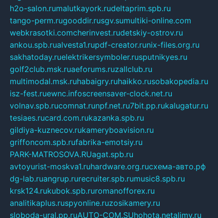
h2o-salon.ru
malutkayork.ru
deltaprim.spb.ru
tango-perm.ru
gooddir.ru
sgv.su
multiki-online.com
webkrasotki.com
cherinvest.ru
detskiy-ostrov.ru
ankou.spb.ru
alvesta1.ru
pdf-creator.ru
nix-files.org.ru
sakhatoday.ru
elektrikersymboler.ru
sputnikyes.ru
golf2club.msk.ru
aeforums.ru
zallclub.ru
multimodal.msk.ru
habaigry.ru
haikko.ru
sobakopedia.ru
isz-fest.ru
ewnc.info
screensaver-clock.net.ru
volnav.spb.ru
comnat.ru
npf.net.ru
7bit.pp.ru
kalugatur.ru
tesiaes.ru
card.com.ru
kazanka.spb.ru
gildiya-kuznecov.ru
kameryboavision.ru
griffoncom.spb.ru
fabrika-emotsiy.ru
PARK-MATROSOVA.RU
agat.spb.ru
avtoyurist-moskva1.ru
hardware.org.ru
схема-авто.рф
dg-lab.ru
angrup.ru
recruiter.spb.ru
music8.spb.ru
krsk124.ru
kubok.spb.ru
romanofforex.ru
analitikaplus.ru
spyonline.ru
zosikamery.ru
sloboda-ural.pp.ru
AUTO-COM.SU
hohota.net
alimy.ru