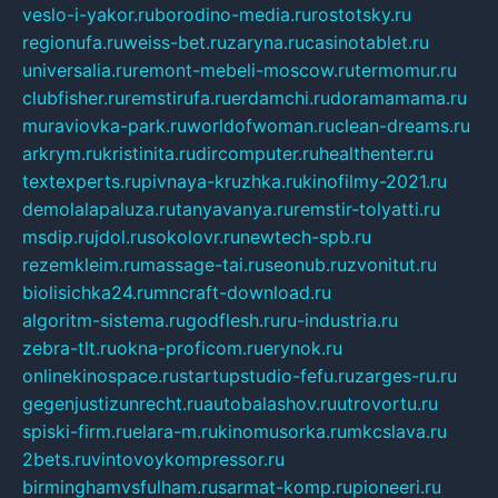
veslo-i-yakor.ru
borodino-media.ru
rostotsky.ru
regionufa.ru
weiss-bet.ru
zaryna.ru
casinotablet.ru
universalia.ru
remont-mebeli-moscow.ru
termomur.ru
clubfisher.ru
remstirufa.ru
erdamchi.ru
doramamama.ru
muraviovka-park.ru
worldofwoman.ru
clean-dreams.ru
arkrym.ru
kristinita.ru
dircomputer.ru
healthenter.ru
textexperts.ru
pivnaya-kruzhka.ru
kinofilmy-2021.ru
demolalapaluza.ru
tanyavanya.ru
remstir-tolyatti.ru
msdip.ru
jdol.ru
sokolovr.ru
newtech-spb.ru
rezemkleim.ru
massage-tai.ru
seonub.ru
zvonitut.ru
biolisichka24.ru
mncraft-download.ru
algoritm-sistema.ru
godflesh.ru
ru-industria.ru
zebra-tlt.ru
okna-proficom.ru
erynok.ru
onlinekinospace.ru
startupstudio-fefu.ru
zarges-ru.ru
gegenjustizunrecht.ru
autobalashov.ru
utrovortu.ru
spiski-firm.ru
elara-m.ru
kinomusorka.ru
mkcslava.ru
2bets.ru
vintovoykompressor.ru
birminghamvsfulham.ru
sarmat-komp.ru
pioneeri.ru