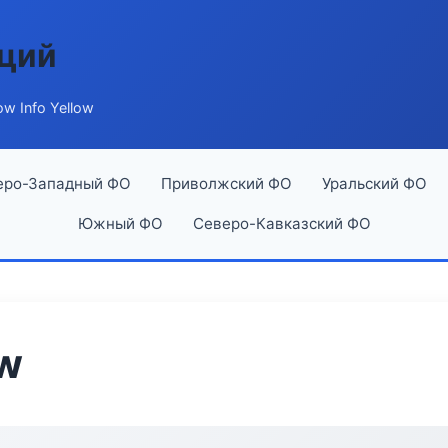
аций
ow Info Yellow
еро-Западный ФО
Приволжский ФО
Уральский ФО
Южный ФО
Северо-Кавказский ФО
ow