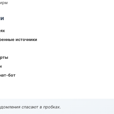
фирм
ми
иях
еренные источники
арты
и
чат-бот
домления спасают в пробках.