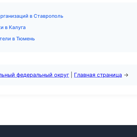
рганизаций в Ставрополь
ки в Калуга
ители в Тюмень
альный федеральный округ
|
Главная страница
→