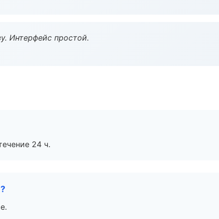
у. Интерфейс простой.
течение 24 ч.
е?
е.