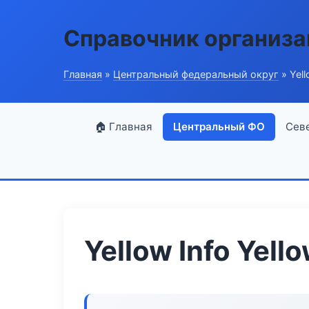
Справочник организ
Главная
»
Центральный федеральный округ
» Yell
🏠 Главная
Центральный ФО
Сев
Yellow Info Yell