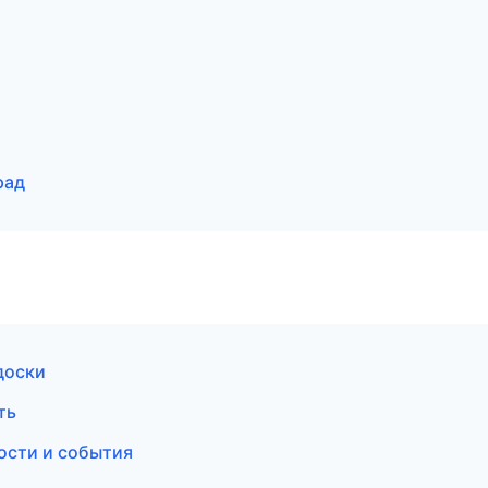
рад
 доски
ть
вости и события