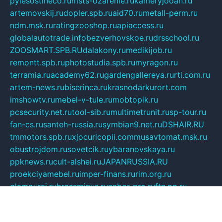
pylesostineco.ru
msts-ozarenie.ru
kameryjooan.ru
artemovskij.ru
dopler.spb.ru
aid70.ru
metall-perm.ru
ndm.msk.ru
ratingzooshop.ru
apiaccess.ru
globalautotrade.info
bezverhovskoe.ru
drsschool.ru
ZOOSMART.SPB.RU
dalakony.ru
medikijob.ru
remontt.spb.ru
photostudia.spb.ru
myragon.ru
terramia.ru
academy62.ru
gardengallereya.ru
rti.com.ru
artem-news.ru
biserinca.ru
krasnodarkurort.com
imshowtv.ru
mebel-v-tule.ru
mobtopik.ru
pcsecurity.net.ru
tool-sib.ru
multimetrunit.ru
sp-tour.ru
fan-cs.ru
santeh-russia.ru
symbian9.net.ru
DSHAIR.RU
tmmotors.spb.ru
xjocuricopii.com
musavtomat.msk.ru
obustrojdom.ru
sovetcik.ru
ybaranovskaya.ru
ppknews.ru
cult-alshei.ru
JAPANRUSSIA.RU
proekciyamebel.ru
imper-finans.ru
rim.org.ru
glamourai.ru
brassminus.ru
zabor-pro.ru
ftn.pp.ru
dorogoe58.ru
laimengpacker.ru
kuzova-zapchasti.ru
sageerp.ru
taxodrom.ru
dsrazvitie.ru
hardcity.net.ru