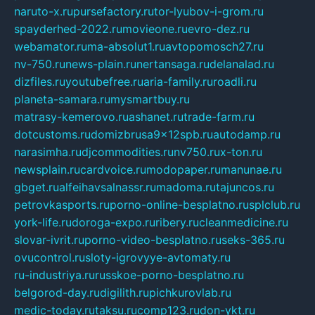
naruto-x.ru
pursefactory.ru
tor-lyubov-i-grom.ru
spayderhed-2022.ru
movieone.ru
evro-dez.ru
webamator.ru
ma-absolut1.ru
avtopomosch27.ru
nv-750.ru
news-plain.ru
nertansaga.ru
delanalad.ru
dizfiles.ru
youtubefree.ru
aria-family.ru
roadli.ru
planeta-samara.ru
mysmartbuy.ru
matrasy-kemerovo.ru
ashanet.ru
trade-farm.ru
dotcustoms.ru
domizbrusa9x12spb.ru
autodamp.ru
narasimha.ru
djcommodities.ru
nv750.ru
x-ton.ru
newsplain.ru
cardvoice.ru
modopaper.ru
manunae.ru
gbget.ru
alfeihavsalnassr.ru
madoma.ru
tajuncos.ru
petrovkasports.ru
porno-online-besplatno.ru
splclub.ru
york-life.ru
doroga-expo.ru
ribery.ru
cleanmedicine.ru
slovar-ivrit.ru
porno-video-besplatno.ru
seks-365.ru
ovucontrol.ru
sloty-igrovyye-avtomaty.ru
ru-industriya.ru
russkoe-porno-besplatno.ru
belgorod-day.ru
digilith.ru
pichkurovlab.ru
medic-today.ru
taksu.ru
comp123.ru
don-ykt.ru