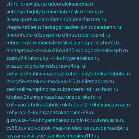
store-brawlstars.ru
dooraleksandria.ru
antenna-highly.ru
mine-lab-msk.ru
1-mus.ru
3-sex-porn.ru
ban-damn.ru
purse-factory.ru
viagra-tablet.ru
fasbags.ru
adler-jun.ru
bandamn.ru
fincontech.ru
3sexporn.ru
1mus.ru
darksand.ru
rebus-toys.ru
minelab-msk.ru
alabuga-cityhotel.ru
medsprawo-4-ka.ru
2864420.ru
blagodarenie-spb.ru
zajmy24.ru
tovudyi-4-kuhnyanazakaz.ru
brazzerscom.ru
medsprawo4ka.ru
xehyroo5kuhnyanazakaz.ru
fabrikayfabrikaefabrika.ru
vskrytie-zamkov-moskva-113.ru
biletnadom.ru
zed-online.ru
pimchax.ru
brazzers-hd.ru
z-host.ru
kitubeu2kuhnyanazakaz.ru
naperekate.ru
kuhnyaofabrikaufabrik.ru
kitubeu-2-kuhnyanazakaz.ru
xehyroo-5-kuhnyanazakaz.ru
cs-68.ru
guzywia-4-kuhnyanazakaz.ru
mir-tk.ru
vlknrussia.ru
cs68.ru
vladivostok-map.ru
video-seks.ru
bankaribi.ru
raszar.ru
vskrytie-zamkov-moskva113.ru