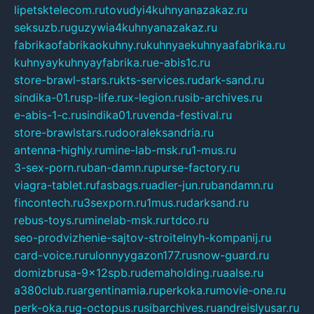
lipetsktelecom.ru
tovudyi4kuhnyanazakaz.ru
seksuzb.ru
guzywia4kuhnyanazakaz.ru
fabrikaofabrikaokuhny.ru
kuhnyaekuhnyaafabrika.ru
kuhnyaykuhnyayfabrika.ru
e-abis1c.ru
store-brawl-stars.ru
kts-services.ru
dark-sand.ru
sindika-01.ru
sp-life.ru
x-legion.ru
sib-archives.ru
e-abis-1-c.ru
sindika01.ru
venda-festival.ru
store-brawlstars.ru
dooraleksandria.ru
antenna-highly.ru
mine-lab-msk.ru
1-mus.ru
3-sex-porn.ru
ban-damn.ru
purse-factory.ru
viagra-tablet.ru
fasbags.ru
adler-jun.ru
bandamn.ru
fincontech.ru
3sexporn.ru
1mus.ru
darksand.ru
rebus-toys.ru
minelab-msk.ru
rtdco.ru
seo-prodvizhenie-sajtov-stroitelnyh-kompanij.ru
card-voice.ru
rulonnyygazon177.ru
snow-guard.ru
domizbrusa-9x12spb.ru
demaholding.ru
aalse.ru
a380club.ru
argentinamia.ru
perkoka.ru
movie-one.ru
perk-oka.ru
g-octopus.ru
sibarchives.ru
andreislyusar.ru