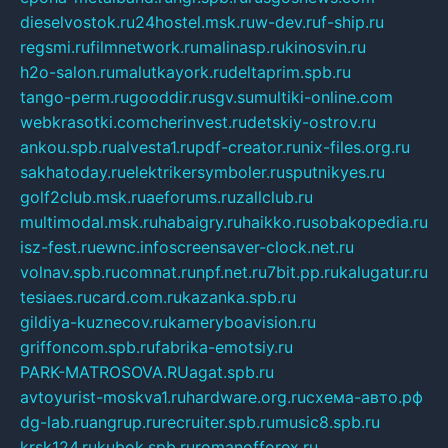
dieselvostok.ru
24hostel.msk.ru
w-dev.ru
f-ship.ru
regsmi.ru
filmnetwork.ru
malinasp.ru
kinosvin.ru
h2o-salon.ru
malutkayork.ru
deltaprim.spb.ru
tango-perm.ru
gooddir.ru
sgv.su
multiki-online.com
webkrasotki.com
cherinvest.ru
detskiy-ostrov.ru
ankou.spb.ru
alvesta1.ru
pdf-creator.ru
nix-files.org.ru
sakhatoday.ru
elektrikersymboler.ru
sputnikyes.ru
golf2club.msk.ru
aeforums.ru
zallclub.ru
multimodal.msk.ru
habaigry.ru
haikko.ru
sobakopedia.ru
isz-fest.ru
ewnc.info
screensaver-clock.net.ru
volnav.spb.ru
comnat.ru
npf.net.ru
7bit.pp.ru
kalugatur.ru
tesiaes.ru
card.com.ru
kazanka.spb.ru
gildiya-kuznecov.ru
kameryboavision.ru
griffoncom.spb.ru
fabrika-emotsiy.ru
PARK-MATROSOVA.RU
agat.spb.ru
avtoyurist-moskva1.ru
hardware.org.ru
схема-авто.рф
dg-lab.ru
angrup.ru
recruiter.spb.ru
music8.spb.ru
krsk124.ru
kubok.spb.ru
romanofforex.ru