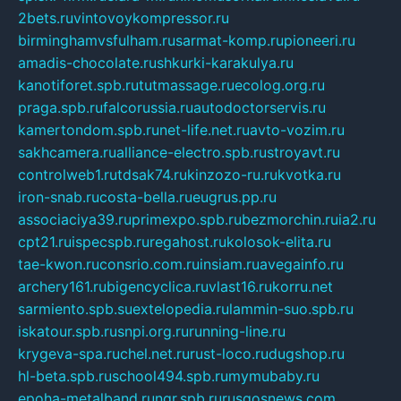
2bets.ru
vintovoykompressor.ru
birminghamvsfulham.ru
sarmat-komp.ru
pioneeri.ru
amadis-chocolate.ru
shkurki-karakulya.ru
kanotiforet.spb.ru
tutmassage.ru
ecolog.org.ru
praga.spb.ru
falcorussia.ru
autodoctorservis.ru
kamertondom.spb.ru
net-life.net.ru
avto-vozim.ru
sakhcamera.ru
alliance-electro.spb.ru
stroyavt.ru
controlweb1.ru
tdsak74.ru
kinzozo-ru.ru
kvotka.ru
iron-snab.ru
costa-bella.ru
eugrus.pp.ru
associaciya39.ru
primexpo.spb.ru
bezmorchin.ru
ia2.ru
cpt21.ru
ispecspb.ru
regahost.ru
kolosok-elita.ru
tae-kwon.ru
consrio.com.ru
insiam.ru
avegainfo.ru
archery161.ru
bigencyclica.ru
vlast16.ru
korru.net
sarmiento.spb.su
extelopedia.ru
lammin-suo.spb.ru
iskatour.spb.ru
snpi.org.ru
running-line.ru
krygeva-spa.ru
chel.net.ru
rust-loco.ru
dugshop.ru
hl-beta.spb.ru
school494.spb.ru
mymubaby.ru
epoha-metalband.ru
ngr.spb.ru
rusgosnews.com