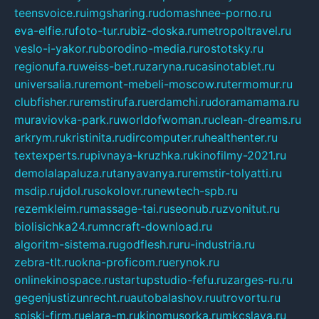
teensvoice.ru
imgsharing.ru
domashnee-porno.ru
eva-elfie.ru
foto-tur.ru
biz-doska.ru
metropoltravel.ru
veslo-i-yakor.ru
borodino-media.ru
rostotsky.ru
regionufa.ru
weiss-bet.ru
zaryna.ru
casinotablet.ru
universalia.ru
remont-mebeli-moscow.ru
termomur.ru
clubfisher.ru
remstirufa.ru
erdamchi.ru
doramamama.ru
muraviovka-park.ru
worldofwoman.ru
clean-dreams.ru
arkrym.ru
kristinita.ru
dircomputer.ru
healthenter.ru
textexperts.ru
pivnaya-kruzhka.ru
kinofilmy-2021.ru
demolalapaluza.ru
tanyavanya.ru
remstir-tolyatti.ru
msdip.ru
jdol.ru
sokolovr.ru
newtech-spb.ru
rezemkleim.ru
massage-tai.ru
seonub.ru
zvonitut.ru
biolisichka24.ru
mncraft-download.ru
algoritm-sistema.ru
godflesh.ru
ru-industria.ru
zebra-tlt.ru
okna-proficom.ru
erynok.ru
onlinekinospace.ru
startupstudio-fefu.ru
zarges-ru.ru
gegenjustizunrecht.ru
autobalashov.ru
utrovortu.ru
spiski-firm.ru
elara-m.ru
kinomusorka.ru
mkcslava.ru