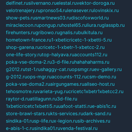
delfinet.ru
silvernano.ru
elestal.ru
vektor-doroga.ru
velotrenajery.ru
pronso54.ru
lenasever.ru
lovinskix.ru
show-pets.ru
smartnews03.ru
discofoxworld.ru
miraclecoon.ru
pongup.ru
hostel65.ru
liura.ru
glasspb.ru
firehunters.ru
gribowo.ru
gnalis.ru
bulkitula.ru
hometown-france.ru
1-xbeticricetc-1-xbetti-5.ru
shop-garena.ru
cricetc-1-xbetr-1-xbetcc-2.ru
one-life-story.ru
top-halyava.ru
accounts112.ru
poka-vse-doma-2.ru
3-d-file.ru
hahahaharms.ru
g2012.ru
tst-1.ru
shaggy-cat.ru
opsmgr.ru
ev-gallery.ru
g-2012.ru
ops-mgr.ru
accounts-112.ru
csm-demo.ru
poka-vse-doma2.ru
airgungames.ru
allseo-host.ru
tehosmotre.ru
varieta-yug.ru
cricetc1xbetr1xbetcc2.ru
raytor-d.ru
atillagunn.ru
3d-file.ru
1xbeticricetc1xbetti5.ru
uafoot-statti.ru
e-abis1c.ru
store-brawl-stars.ru
kts-services.ru
dark-sand.ru
sindika-01.ru
sp-life.ru
x-legion.ru
sib-archives.ru
e-abis-1-c.ru
sindika01.ru
venda-festival.ru