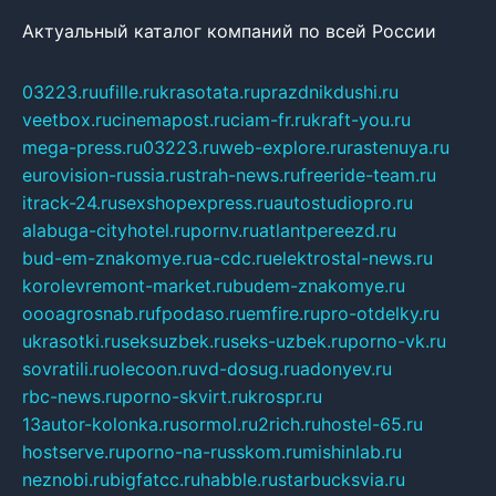
Актуальный каталог компаний по всей России
03223.ru
ufille.ru
krasotata.ru
prazdnikdushi.ru
veetbox.ru
cinemapost.ru
ciam-fr.ru
kraft-you.ru
mega-press.ru
03223.ru
web-explore.ru
rastenuya.ru
eurovision-russia.ru
strah-news.ru
freeride-team.ru
itrack-24.ru
sexshopexpress.ru
autostudiopro.ru
alabuga-cityhotel.ru
pornv.ru
atlantpereezd.ru
bud-em-znakomye.ru
a-cdc.ru
elektrostal-news.ru
korolevremont-market.ru
budem-znakomye.ru
oooagrosnab.ru
fpodaso.ru
emfire.ru
pro-otdelky.ru
ukrasotki.ru
seksuzbek.ru
seks-uzbek.ru
porno-vk.ru
sovratili.ru
olecoon.ru
vd-dosug.ru
adonyev.ru
rbc-news.ru
porno-skvirt.ru
krospr.ru
13autor-kolonka.ru
sormol.ru
2rich.ru
hostel-65.ru
hostserve.ru
porno-na-russkom.ru
mishinlab.ru
neznobi.ru
bigfatcc.ru
habble.ru
starbucksvia.ru