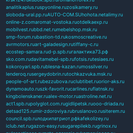
analitikaplus.ru
spyonline.ru
zosikamery.ru
sloboda-ural.pp.ru
AUTO-COM.SU
hohota.net
alimy.ru
online-z.com
aromat-vostoka.ru
otdelkaexp.ru
mobilvest.ru
bbd.net.ru
mebelshop.msk.ru
smp-forum.ru
bastion-td.ru
kosmoscreative.ru
avrmotors.ru
art-galadesign.ru
tiffany-c.ru
ecostep-samara.ru
d-p.spb.ru
галактика73.рф
sko.com.ru
davitamebel-spb.ru
fotsis.ru
tesiaes.ru
kokoroyari.spb.ru
blesna-kazan.ru
mossilver.ru
lenderoq.ru
sergeydobrin.ru
tochkazvuka.msk.ru
people-of-art.ru
bezzubova.ru
clubtibet.ru
orior-aks.ru
dynamoauto.ru
szk-favorit.ru
carlines.ru
flatnsk.ru
kingbolenskaner.ru
alex-motor.ru
astroline.net.ru
act1.spb.ru
polyglot.com.ru
gidlipetsk.ru
ooo-driada.ru
detsad125.ru
mir-zdoroviya.ru
bruslanovo.ru
siterem.ru
council.spb.ru
лодкипатриот.рф
kafekolizey.ru
iclub.net.ru
gazon-easy.ru
sugarepilekb.ru
grinox.ru