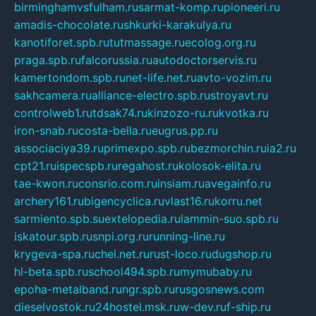
birminghamvsfulham.ru
sarmat-komp.ru
pioneeri.ru
amadis-chocolate.ru
shkurki-karakulya.ru
kanotiforet.spb.ru
tutmassage.ru
ecolog.org.ru
praga.spb.ru
falcorussia.ru
autodoctorservis.ru
kamertondom.spb.ru
net-life.net.ru
avto-vozim.ru
sakhcamera.ru
alliance-electro.spb.ru
stroyavt.ru
controlweb1.ru
tdsak74.ru
kinzozo-ru.ru
kvotka.ru
iron-snab.ru
costa-bella.ru
eugrus.pp.ru
associaciya39.ru
primexpo.spb.ru
bezmorchin.ru
ia2.ru
cpt21.ru
ispecspb.ru
regahost.ru
kolosok-elita.ru
tae-kwon.ru
consrio.com.ru
insiam.ru
avegainfo.ru
archery161.ru
bigencyclica.ru
vlast16.ru
korru.net
sarmiento.spb.su
extelopedia.ru
lammin-suo.spb.ru
iskatour.spb.ru
snpi.org.ru
running-line.ru
krygeva-spa.ru
chel.net.ru
rust-loco.ru
dugshop.ru
hl-beta.spb.ru
school494.spb.ru
mymubaby.ru
epoha-metalband.ru
ngr.spb.ru
rusgosnews.com
dieselvostok.ru
24hostel.msk.ru
w-dev.ru
f-ship.ru