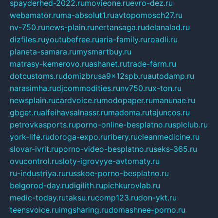
spayderhed-2022.ru
movieone.ru
evro-dez.ru
webamator.ru
ma-absolut1.ru
avtopomosch27.ru
nv-750.ru
news-plain.ru
nertansaga.ru
delanalad.ru
dizfiles.ru
youtubefree.ru
aria-family.ru
roadli.ru
planeta-samara.ru
mysmartbuy.ru
matrasy-kemerovo.ru
ashanet.ru
trade-farm.ru
dotcustoms.ru
domizbrusa9x12spb.ru
autodamp.ru
narasimha.ru
djcommodities.ru
nv750.ru
x-ton.ru
newsplain.ru
cardvoice.ru
modopaper.ru
manunae.ru
gbget.ru
alfeihavsalnassr.ru
madoma.ru
tajuncos.ru
petrovkasports.ru
porno-online-besplatno.ru
splclub.ru
york-life.ru
doroga-expo.ru
ribery.ru
cleanmedicine.ru
slovar-ivrit.ru
porno-video-besplatno.ru
seks-365.ru
ovucontrol.ru
sloty-igrovyye-avtomaty.ru
ru-industriya.ru
russkoe-porno-besplatno.ru
belgorod-day.ru
digilith.ru
pichkurovlab.ru
medic-today.ru
taksu.ru
comp123.ru
don-ykt.ru
teensvoice.ru
imgsharing.ru
domashnee-porno.ru