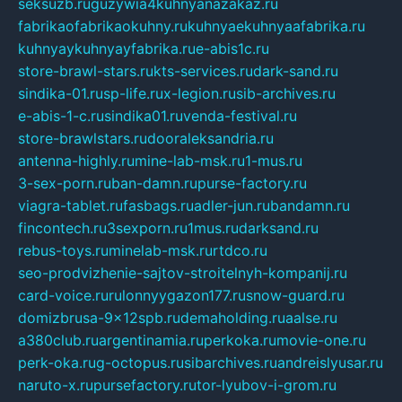
seksuzb.ru
guzywia4kuhnyanazakaz.ru
fabrikaofabrikaokuhny.ru
kuhnyaekuhnyaafabrika.ru
kuhnyaykuhnyayfabrika.ru
e-abis1c.ru
store-brawl-stars.ru
kts-services.ru
dark-sand.ru
sindika-01.ru
sp-life.ru
x-legion.ru
sib-archives.ru
e-abis-1-c.ru
sindika01.ru
venda-festival.ru
store-brawlstars.ru
dooraleksandria.ru
antenna-highly.ru
mine-lab-msk.ru
1-mus.ru
3-sex-porn.ru
ban-damn.ru
purse-factory.ru
viagra-tablet.ru
fasbags.ru
adler-jun.ru
bandamn.ru
fincontech.ru
3sexporn.ru
1mus.ru
darksand.ru
rebus-toys.ru
minelab-msk.ru
rtdco.ru
seo-prodvizhenie-sajtov-stroitelnyh-kompanij.ru
card-voice.ru
rulonnyygazon177.ru
snow-guard.ru
domizbrusa-9x12spb.ru
demaholding.ru
aalse.ru
a380club.ru
argentinamia.ru
perkoka.ru
movie-one.ru
perk-oka.ru
g-octopus.ru
sibarchives.ru
andreislyusar.ru
naruto-x.ru
pursefactory.ru
tor-lyubov-i-grom.ru