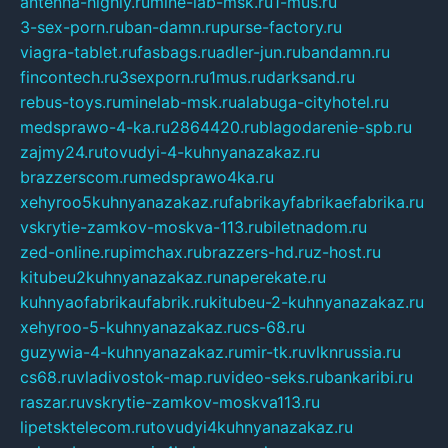
antenna-highly.ru
mine-lab-msk.ru
1-mus.ru
3-sex-porn.ru
ban-damn.ru
purse-factory.ru
viagra-tablet.ru
fasbags.ru
adler-jun.ru
bandamn.ru
fincontech.ru
3sexporn.ru
1mus.ru
darksand.ru
rebus-toys.ru
minelab-msk.ru
alabuga-cityhotel.ru
medsprawo-4-ka.ru
2864420.ru
blagodarenie-spb.ru
zajmy24.ru
tovudyi-4-kuhnyanazakaz.ru
brazzerscom.ru
medsprawo4ka.ru
xehyroo5kuhnyanazakaz.ru
fabrikayfabrikaefabrika.ru
vskrytie-zamkov-moskva-113.ru
biletnadom.ru
zed-online.ru
pimchax.ru
brazzers-hd.ru
z-host.ru
kitubeu2kuhnyanazakaz.ru
naperekate.ru
kuhnyaofabrikaufabrik.ru
kitubeu-2-kuhnyanazakaz.ru
xehyroo-5-kuhnyanazakaz.ru
cs-68.ru
guzywia-4-kuhnyanazakaz.ru
mir-tk.ru
vlknrussia.ru
cs68.ru
vladivostok-map.ru
video-seks.ru
bankaribi.ru
raszar.ru
vskrytie-zamkov-moskva113.ru
lipetsktelecom.ru
tovudyi4kuhnyanazakaz.ru