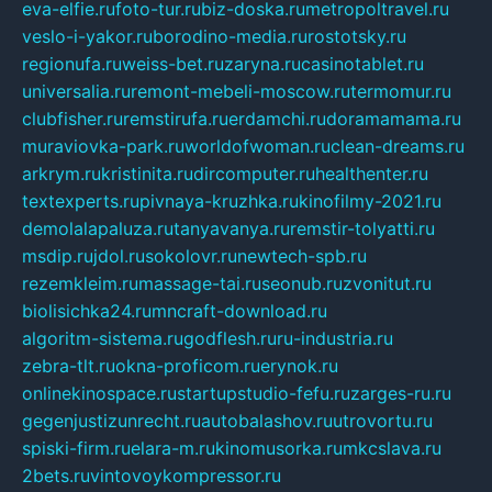
eva-elfie.ru
foto-tur.ru
biz-doska.ru
metropoltravel.ru
veslo-i-yakor.ru
borodino-media.ru
rostotsky.ru
regionufa.ru
weiss-bet.ru
zaryna.ru
casinotablet.ru
universalia.ru
remont-mebeli-moscow.ru
termomur.ru
clubfisher.ru
remstirufa.ru
erdamchi.ru
doramamama.ru
muraviovka-park.ru
worldofwoman.ru
clean-dreams.ru
arkrym.ru
kristinita.ru
dircomputer.ru
healthenter.ru
textexperts.ru
pivnaya-kruzhka.ru
kinofilmy-2021.ru
demolalapaluza.ru
tanyavanya.ru
remstir-tolyatti.ru
msdip.ru
jdol.ru
sokolovr.ru
newtech-spb.ru
rezemkleim.ru
massage-tai.ru
seonub.ru
zvonitut.ru
biolisichka24.ru
mncraft-download.ru
algoritm-sistema.ru
godflesh.ru
ru-industria.ru
zebra-tlt.ru
okna-proficom.ru
erynok.ru
onlinekinospace.ru
startupstudio-fefu.ru
zarges-ru.ru
gegenjustizunrecht.ru
autobalashov.ru
utrovortu.ru
spiski-firm.ru
elara-m.ru
kinomusorka.ru
mkcslava.ru
2bets.ru
vintovoykompressor.ru