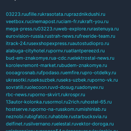
03223.ru
ufille.ru
krasotata.ru
prazdnikdushi.ru
veetbox.ru
cinemapost.ru
ciam-fr.ru
kraft-you.ru
mega-press.ru
03223.ru
web-explore.ru
rastenuya.ru
eurovision-russia.ru
strah-news.ru
freeride-team.ru
itrack-24.ru
sexshopexpress.ru
autostudiopro.ru
alabuga-cityhotel.ru
pornv.ru
atlantpereezd.ru
bud-em-znakomye.ru
a-cdc.ru
elektrostal-news.ru
korolevremont-market.ru
budem-znakomye.ru
oooagrosnab.ru
fpodaso.ru
emfire.ru
pro-otdelky.ru
ukrasotki.ru
seksuzbek.ru
seks-uzbek.ru
porno-vk.ru
sovratili.ru
olecoon.ru
vd-dosug.ru
adonyev.ru
rbc-news.ru
porno-skvirt.ru
krospr.ru
13autor-kolonka.ru
sormol.ru
2rich.ru
hostel-65.ru
hostserve.ru
porno-na-russkom.ru
mishinlab.ru
neznobi.ru
bigfatcc.ru
habble.ru
starbucksvia.ru
delfinet.ru
silvernano.ru
elestal.ru
vektor-doroga.ru