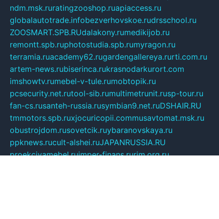
ndm.msk.ru
ratingzooshop.ru
apiaccess.ru
globalautotrade.info
bezverhovskoe.ru
drsschool.ru
ZOOSMART.SPB.RU
dalakony.ru
medikijob.ru
remontt.spb.ru
photostudia.spb.ru
myragon.ru
terramia.ru
academy62.ru
gardengallereya.ru
rti.com.ru
artem-news.ru
biserinca.ru
krasnodarkurort.com
imshowtv.ru
mebel-v-tule.ru
mobtopik.ru
pcsecurity.net.ru
tool-sib.ru
multimetrunit.ru
sp-tour.ru
fan-cs.ru
santeh-russia.ru
symbian9.net.ru
DSHAIR.RU
tmmotors.spb.ru
xjocuricopii.com
musavtomat.msk.ru
obustrojdom.ru
sovetcik.ru
ybaranovskaya.ru
ppknews.ru
cult-alshei.ru
JAPANRUSSIA.RU
proekciyamebel.ru
imper-finans.ru
rim.org.ru
glamourai.ru
brassminus.ru
zabor-pro.ru
ftn.pp.ru
dorogoe58.ru
laimengpacker.ru
kuzova-zapchasti.ru
sageerp.ru
taxodrom.ru
dsrazvitie.ru
hardcity.net.ru
ratinghomegames.ru
topservice25.ru
gubernyan.ru
gtglasslined.ru
ii4.ru
tssport.spb.ru
andorra24.com