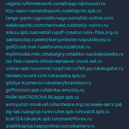
regsmi.ru
filmnetwork.ru
malinasp.ru
kinosvin.ru
h2o-salon.ru
malutkayork.ru
deltaprim.spb.ru
tango-perm.ru
gooddir.ru
sgv.su
multiki-online.com
webkrasotki.com
cherinvest.ru
detskiy-ostrov.ru
ankou.spb.ru
alvesta1.ru
pdf-creator.ru
nix-files.org.ru
sakhatoday.ru
elektrikersymboler.ru
sputnikyes.ru
golf2club.msk.ru
aeforums.ru
zallclub.ru
multimodal.msk.ru
habaigry.ru
haikko.ru
sobakopedia.ru
isz-fest.ru
ewnc.info
screensaver-clock.net.ru
volnav.spb.ru
comnat.ru
npf.net.ru
7bit.pp.ru
kalugatur.ru
tesiaes.ru
card.com.ru
kazanka.spb.ru
gildiya-kuznecov.ru
kameryboavision.ru
griffoncom.spb.ru
fabrika-emotsiy.ru
PARK-MATROSOVA.RU
agat.spb.ru
avtoyurist-moskva1.ru
hardware.org.ru
схема-авто.рф
dg-lab.ru
angrup.ru
recruiter.spb.ru
music8.spb.ru
krsk124.ru
kubok.spb.ru
romanofforex.ru
analitikaplus.ru
spyonline.ru
zosikamery.ru