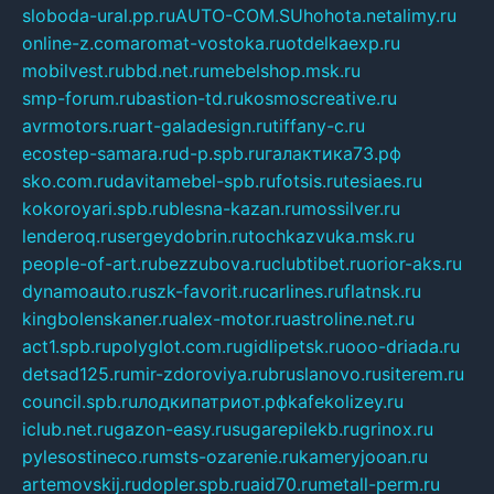
sloboda-ural.pp.ru
AUTO-COM.SU
hohota.net
alimy.ru
online-z.com
aromat-vostoka.ru
otdelkaexp.ru
mobilvest.ru
bbd.net.ru
mebelshop.msk.ru
smp-forum.ru
bastion-td.ru
kosmoscreative.ru
avrmotors.ru
art-galadesign.ru
tiffany-c.ru
ecostep-samara.ru
d-p.spb.ru
галактика73.рф
sko.com.ru
davitamebel-spb.ru
fotsis.ru
tesiaes.ru
kokoroyari.spb.ru
blesna-kazan.ru
mossilver.ru
lenderoq.ru
sergeydobrin.ru
tochkazvuka.msk.ru
people-of-art.ru
bezzubova.ru
clubtibet.ru
orior-aks.ru
dynamoauto.ru
szk-favorit.ru
carlines.ru
flatnsk.ru
kingbolenskaner.ru
alex-motor.ru
astroline.net.ru
act1.spb.ru
polyglot.com.ru
gidlipetsk.ru
ooo-driada.ru
detsad125.ru
mir-zdoroviya.ru
bruslanovo.ru
siterem.ru
council.spb.ru
лодкипатриот.рф
kafekolizey.ru
iclub.net.ru
gazon-easy.ru
sugarepilekb.ru
grinox.ru
pylesostineco.ru
msts-ozarenie.ru
kameryjooan.ru
artemovskij.ru
dopler.spb.ru
aid70.ru
metall-perm.ru