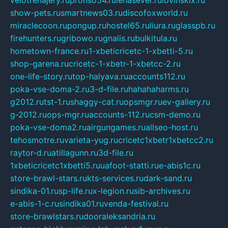
velotrenajery.ru
pronso54.ru
lenasever.ru
lovinskix.ru
show-pets.ru
smartnews03.ru
discofoxworld.ru
miraclecoon.ru
pongup.ru
hostel65.ru
liura.ru
glasspb.ru
firehunters.ru
gribowo.ru
gnalis.ru
bulkitula.ru
hometown-france.ru
1-xbeticricetc-1-xbetti-5.ru
shop-garena.ru
cricetc-1-xbetr-1-xbetcc-2.ru
one-life-story.ru
top-halyava.ru
accounts112.ru
poka-vse-doma-2.ru
3-d-file.ru
hahahaharms.ru
g2012.ru
tst-1.ru
shaggy-cat.ru
opsmgr.ru
ev-gallery.ru
g-2012.ru
ops-mgr.ru
accounts-112.ru
csm-demo.ru
poka-vse-doma2.ru
airgungames.ru
allseo-host.ru
tehosmotre.ru
varieta-yug.ru
cricetc1xbetr1xbetcc2.ru
raytor-d.ru
atillagunn.ru
3d-file.ru
1xbeticricetc1xbetti5.ru
uafoot-statti.ru
e-abis1c.ru
store-brawl-stars.ru
kts-services.ru
dark-sand.ru
sindika-01.ru
sp-life.ru
x-legion.ru
sib-archives.ru
e-abis-1-c.ru
sindika01.ru
venda-festival.ru
store-brawlstars.ru
dooraleksandria.ru