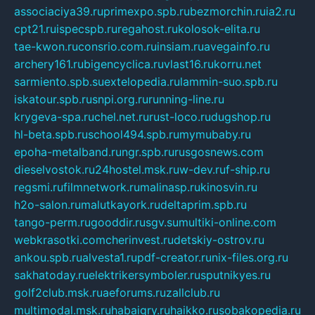
associaciya39.ru
primexpo.spb.ru
bezmorchin.ru
ia2.ru
cpt21.ru
ispecspb.ru
regahost.ru
kolosok-elita.ru
tae-kwon.ru
consrio.com.ru
insiam.ru
avegainfo.ru
archery161.ru
bigencyclica.ru
vlast16.ru
korru.net
sarmiento.spb.su
extelopedia.ru
lammin-suo.spb.ru
iskatour.spb.ru
snpi.org.ru
running-line.ru
krygeva-spa.ru
chel.net.ru
rust-loco.ru
dugshop.ru
hl-beta.spb.ru
school494.spb.ru
mymubaby.ru
epoha-metalband.ru
ngr.spb.ru
rusgosnews.com
dieselvostok.ru
24hostel.msk.ru
w-dev.ru
f-ship.ru
regsmi.ru
filmnetwork.ru
malinasp.ru
kinosvin.ru
h2o-salon.ru
malutkayork.ru
deltaprim.spb.ru
tango-perm.ru
gooddir.ru
sgv.su
multiki-online.com
webkrasotki.com
cherinvest.ru
detskiy-ostrov.ru
ankou.spb.ru
alvesta1.ru
pdf-creator.ru
nix-files.org.ru
sakhatoday.ru
elektrikersymboler.ru
sputnikyes.ru
golf2club.msk.ru
aeforums.ru
zallclub.ru
multimodal.msk.ru
habaigry.ru
haikko.ru
sobakopedia.ru