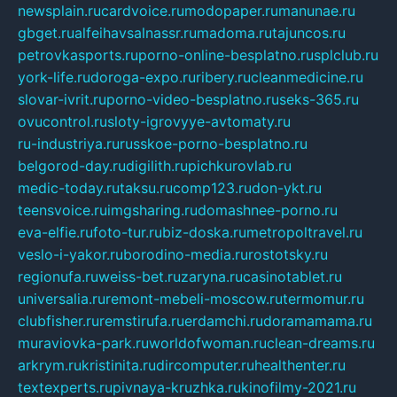
newsplain.ru
cardvoice.ru
modopaper.ru
manunae.ru
gbget.ru
alfeihavsalnassr.ru
madoma.ru
tajuncos.ru
petrovkasports.ru
porno-online-besplatno.ru
splclub.ru
york-life.ru
doroga-expo.ru
ribery.ru
cleanmedicine.ru
slovar-ivrit.ru
porno-video-besplatno.ru
seks-365.ru
ovucontrol.ru
sloty-igrovyye-avtomaty.ru
ru-industriya.ru
russkoe-porno-besplatno.ru
belgorod-day.ru
digilith.ru
pichkurovlab.ru
medic-today.ru
taksu.ru
comp123.ru
don-ykt.ru
teensvoice.ru
imgsharing.ru
domashnee-porno.ru
eva-elfie.ru
foto-tur.ru
biz-doska.ru
metropoltravel.ru
veslo-i-yakor.ru
borodino-media.ru
rostotsky.ru
regionufa.ru
weiss-bet.ru
zaryna.ru
casinotablet.ru
universalia.ru
remont-mebeli-moscow.ru
termomur.ru
clubfisher.ru
remstirufa.ru
erdamchi.ru
doramamama.ru
muraviovka-park.ru
worldofwoman.ru
clean-dreams.ru
arkrym.ru
kristinita.ru
dircomputer.ru
healthenter.ru
textexperts.ru
pivnaya-kruzhka.ru
kinofilmy-2021.ru