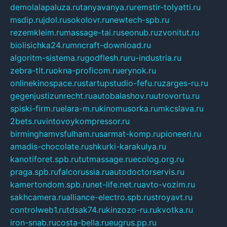
demolalapaluza.ru
tanyavanya.ru
remstir-tolyatti.ru
msdip.ru
jdol.ru
sokolovr.ru
newtech-spb.ru
rezemkleim.ru
massage-tai.ru
seonub.ru
zvonitut.ru
biolisichka24.ru
mncraft-download.ru
algoritm-sistema.ru
godflesh.ru
ru-industria.ru
zebra-tlt.ru
okna-proficom.ru
erynok.ru
onlinekinospace.ru
startupstudio-fefu.ru
zarges-ru.ru
gegenjustizunrecht.ru
autobalashov.ru
utrovortu.ru
spiski-firm.ru
elara-m.ru
kinomusorka.ru
mkcslava.ru
2bets.ru
vintovoykompressor.ru
birminghamvsfulham.ru
sarmat-komp.ru
pioneeri.ru
amadis-chocolate.ru
shkurki-karakulya.ru
kanotiforet.spb.ru
tutmassage.ru
ecolog.org.ru
praga.spb.ru
falcorussia.ru
autodoctorservis.ru
kamertondom.spb.ru
net-life.net.ru
avto-vozim.ru
sakhcamera.ru
alliance-electro.spb.ru
stroyavt.ru
controlweb1.ru
tdsak74.ru
kinzozo-ru.ru
kvotka.ru
iron-snab.ru
costa-bella.ru
eugrus.pp.ru