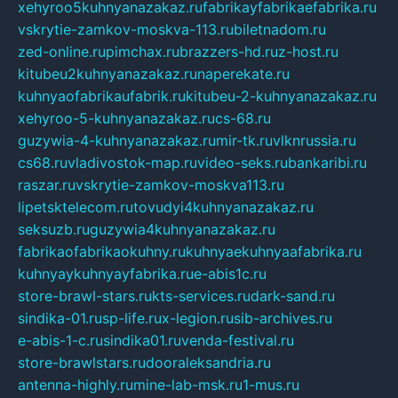
xehyroo5kuhnyanazakaz.ru
fabrikayfabrikaefabrika.ru
vskrytie-zamkov-moskva-113.ru
biletnadom.ru
zed-online.ru
pimchax.ru
brazzers-hd.ru
z-host.ru
kitubeu2kuhnyanazakaz.ru
naperekate.ru
kuhnyaofabrikaufabrik.ru
kitubeu-2-kuhnyanazakaz.ru
xehyroo-5-kuhnyanazakaz.ru
cs-68.ru
guzywia-4-kuhnyanazakaz.ru
mir-tk.ru
vlknrussia.ru
cs68.ru
vladivostok-map.ru
video-seks.ru
bankaribi.ru
raszar.ru
vskrytie-zamkov-moskva113.ru
lipetsktelecom.ru
tovudyi4kuhnyanazakaz.ru
seksuzb.ru
guzywia4kuhnyanazakaz.ru
fabrikaofabrikaokuhny.ru
kuhnyaekuhnyaafabrika.ru
kuhnyaykuhnyayfabrika.ru
e-abis1c.ru
store-brawl-stars.ru
kts-services.ru
dark-sand.ru
sindika-01.ru
sp-life.ru
x-legion.ru
sib-archives.ru
e-abis-1-c.ru
sindika01.ru
venda-festival.ru
store-brawlstars.ru
dooraleksandria.ru
antenna-highly.ru
mine-lab-msk.ru
1-mus.ru