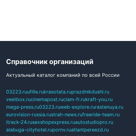
Справочник организаций
Актуальный каталог компаний по всей России
03223.ru
ufille.ru
krasotata.ru
prazdnikdushi.ru
veetbox.ru
cinemapost.ru
ciam-fr.ru
kraft-you.ru
mega-press.ru
03223.ru
web-explore.ru
rastenuya.ru
eurovision-russia.ru
strah-news.ru
freeride-team.ru
itrack-24.ru
sexshopexpress.ru
autostudiopro.ru
alabuga-cityhotel.ru
pornv.ru
atlantpereezd.ru