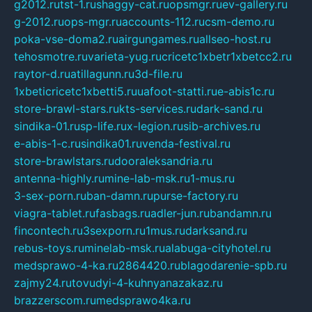
g2012.ru
tst-1.ru
shaggy-cat.ru
opsmgr.ru
ev-gallery.ru
g-2012.ru
ops-mgr.ru
accounts-112.ru
csm-demo.ru
poka-vse-doma2.ru
airgungames.ru
allseo-host.ru
tehosmotre.ru
varieta-yug.ru
cricetc1xbetr1xbetcc2.ru
raytor-d.ru
atillagunn.ru
3d-file.ru
1xbeticricetc1xbetti5.ru
uafoot-statti.ru
e-abis1c.ru
store-brawl-stars.ru
kts-services.ru
dark-sand.ru
sindika-01.ru
sp-life.ru
x-legion.ru
sib-archives.ru
e-abis-1-c.ru
sindika01.ru
venda-festival.ru
store-brawlstars.ru
dooraleksandria.ru
antenna-highly.ru
mine-lab-msk.ru
1-mus.ru
3-sex-porn.ru
ban-damn.ru
purse-factory.ru
viagra-tablet.ru
fasbags.ru
adler-jun.ru
bandamn.ru
fincontech.ru
3sexporn.ru
1mus.ru
darksand.ru
rebus-toys.ru
minelab-msk.ru
alabuga-cityhotel.ru
medsprawo-4-ka.ru
2864420.ru
blagodarenie-spb.ru
zajmy24.ru
tovudyi-4-kuhnyanazakaz.ru
brazzerscom.ru
medsprawo4ka.ru