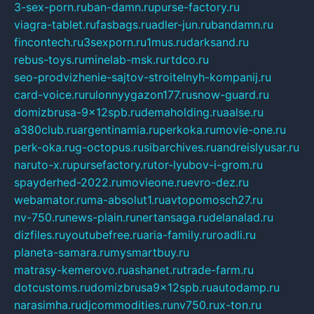
3-sex-porn.ru
ban-damn.ru
purse-factory.ru
viagra-tablet.ru
fasbags.ru
adler-jun.ru
bandamn.ru
fincontech.ru
3sexporn.ru
1mus.ru
darksand.ru
rebus-toys.ru
minelab-msk.ru
rtdco.ru
seo-prodvizhenie-sajtov-stroitelnyh-kompanij.ru
card-voice.ru
rulonnyygazon177.ru
snow-guard.ru
domizbrusa-9x12spb.ru
demaholding.ru
aalse.ru
a380club.ru
argentinamia.ru
perkoka.ru
movie-one.ru
perk-oka.ru
g-octopus.ru
sibarchives.ru
andreislyusar.ru
naruto-x.ru
pursefactory.ru
tor-lyubov-i-grom.ru
spayderhed-2022.ru
movieone.ru
evro-dez.ru
webamator.ru
ma-absolut1.ru
avtopomosch27.ru
nv-750.ru
news-plain.ru
nertansaga.ru
delanalad.ru
dizfiles.ru
youtubefree.ru
aria-family.ru
roadli.ru
planeta-samara.ru
mysmartbuy.ru
matrasy-kemerovo.ru
ashanet.ru
trade-farm.ru
dotcustoms.ru
domizbrusa9x12spb.ru
autodamp.ru
narasimha.ru
djcommodities.ru
nv750.ru
x-ton.ru