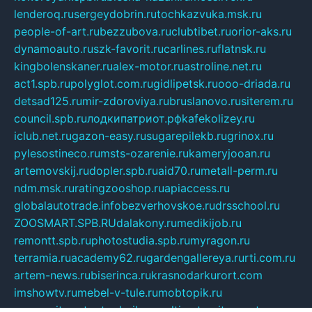
lenderoq.ru
sergeydobrin.ru
tochkazvuka.msk.ru
people-of-art.ru
bezzubova.ru
clubtibet.ru
orior-aks.ru
dynamoauto.ru
szk-favorit.ru
carlines.ru
flatnsk.ru
kingbolenskaner.ru
alex-motor.ru
astroline.net.ru
act1.spb.ru
polyglot.com.ru
gidlipetsk.ru
ooo-driada.ru
detsad125.ru
mir-zdoroviya.ru
bruslanovo.ru
siterem.ru
council.spb.ru
лодкипатриот.рф
kafekolizey.ru
iclub.net.ru
gazon-easy.ru
sugarepilekb.ru
grinox.ru
pylesostineco.ru
msts-ozarenie.ru
kameryjooan.ru
artemovskij.ru
dopler.spb.ru
aid70.ru
metall-perm.ru
ndm.msk.ru
ratingzooshop.ru
apiaccess.ru
globalautotrade.info
bezverhovskoe.ru
drsschool.ru
ZOOSMART.SPB.RU
dalakony.ru
medikijob.ru
remontt.spb.ru
photostudia.spb.ru
myragon.ru
terramia.ru
academy62.ru
gardengallereya.ru
rti.com.ru
artem-news.ru
biserinca.ru
krasnodarkurort.com
imshowtv.ru
mebel-v-tule.ru
mobtopik.ru
pcsecurity.net.ru
tool-sib.ru
multimetrunit.ru
sp-tour.ru