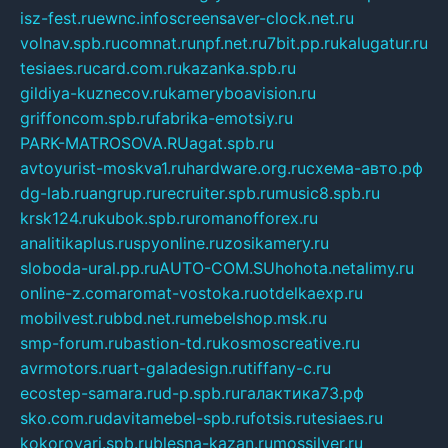
isz-fest.ru
ewnc.info
screensaver-clock.net.ru
volnav.spb.ru
comnat.ru
npf.net.ru
7bit.pp.ru
kalugatur.ru
tesiaes.ru
card.com.ru
kazanka.spb.ru
gildiya-kuznecov.ru
kameryboavision.ru
griffoncom.spb.ru
fabrika-emotsiy.ru
PARK-MATROSOVA.RU
agat.spb.ru
avtoyurist-moskva1.ru
hardware.org.ru
схема-авто.рф
dg-lab.ru
angrup.ru
recruiter.spb.ru
music8.spb.ru
krsk124.ru
kubok.spb.ru
romanofforex.ru
analitikaplus.ru
spyonline.ru
zosikamery.ru
sloboda-ural.pp.ru
AUTO-COM.SU
hohota.net
alimy.ru
online-z.com
aromat-vostoka.ru
otdelkaexp.ru
mobilvest.ru
bbd.net.ru
mebelshop.msk.ru
smp-forum.ru
bastion-td.ru
kosmoscreative.ru
avrmotors.ru
art-galadesign.ru
tiffany-c.ru
ecostep-samara.ru
d-p.spb.ru
галактика73.рф
sko.com.ru
davitamebel-spb.ru
fotsis.ru
tesiaes.ru
kokoroyari.spb.ru
blesna-kazan.ru
mossilver.ru