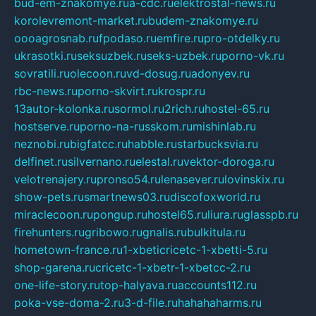
bud-em-znakomye.ru
a-cdc.ru
elektrostal-news.ru
korolevremont-market.ru
budem-znakomye.ru
oooagrosnab.ru
fpodaso.ru
emfire.ru
pro-otdelky.ru
ukrasotki.ru
seksuzbek.ru
seks-uzbek.ru
porno-vk.ru
sovratili.ru
olecoon.ru
vd-dosug.ru
adonyev.ru
rbc-news.ru
porno-skvirt.ru
krospr.ru
13autor-kolonka.ru
sormol.ru
2rich.ru
hostel-65.ru
hostserve.ru
porno-na-russkom.ru
mishinlab.ru
neznobi.ru
bigfatcc.ru
habble.ru
starbucksvia.ru
delfinet.ru
silvernano.ru
elestal.ru
vektor-doroga.ru
velotrenajery.ru
pronso54.ru
lenasever.ru
lovinskix.ru
show-pets.ru
smartnews03.ru
discofoxworld.ru
miraclecoon.ru
pongup.ru
hostel65.ru
liura.ru
glasspb.ru
firehunters.ru
gribowo.ru
gnalis.ru
bulkitula.ru
hometown-france.ru
1-xbeticricetc-1-xbetti-5.ru
shop-garena.ru
cricetc-1-xbetr-1-xbetcc-2.ru
one-life-story.ru
top-halyava.ru
accounts112.ru
poka-vse-doma-2.ru
3-d-file.ru
hahahaharms.ru