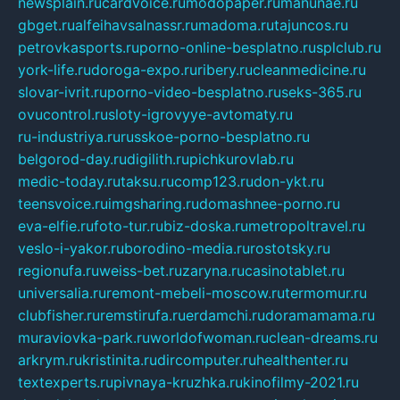
newsplain.ru
cardvoice.ru
modopaper.ru
manunae.ru
gbget.ru
alfeihavsalnassr.ru
madoma.ru
tajuncos.ru
petrovkasports.ru
porno-online-besplatno.ru
splclub.ru
york-life.ru
doroga-expo.ru
ribery.ru
cleanmedicine.ru
slovar-ivrit.ru
porno-video-besplatno.ru
seks-365.ru
ovucontrol.ru
sloty-igrovyye-avtomaty.ru
ru-industriya.ru
russkoe-porno-besplatno.ru
belgorod-day.ru
digilith.ru
pichkurovlab.ru
medic-today.ru
taksu.ru
comp123.ru
don-ykt.ru
teensvoice.ru
imgsharing.ru
domashnee-porno.ru
eva-elfie.ru
foto-tur.ru
biz-doska.ru
metropoltravel.ru
veslo-i-yakor.ru
borodino-media.ru
rostotsky.ru
regionufa.ru
weiss-bet.ru
zaryna.ru
casinotablet.ru
universalia.ru
remont-mebeli-moscow.ru
termomur.ru
clubfisher.ru
remstirufa.ru
erdamchi.ru
doramamama.ru
muraviovka-park.ru
worldofwoman.ru
clean-dreams.ru
arkrym.ru
kristinita.ru
dircomputer.ru
healthenter.ru
textexperts.ru
pivnaya-kruzhka.ru
kinofilmy-2021.ru