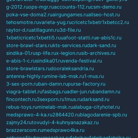
g-2012.ru
ops-mgr.ru
accounts-112.ru
csm-demo.ru
poka-vse-doma2.ru
airgungames.ru
allseo-host.ru
tehosmotre.ru
varieta-yug.ru
cricetc1xbetr1xbetcc2.ru
raytor-d.ru
atillagunn.ru
3d-file.ru
1xbeticricetc1xbetti5.ru
uafoot-statti.ru
e-abis1c.ru
store-brawl-stars.ru
kts-services.ru
dark-sand.ru
sindika-01.ru
sp-life.ru
x-legion.ru
sib-archives.ru
e-abis-1-c.ru
sindika01.ru
venda-festival.ru
store-brawlstars.ru
dooraleksandria.ru
antenna-highly.ru
mine-lab-msk.ru
1-mus.ru
3-sex-porn.ru
ban-damn.ru
purse-factory.ru
viagra-tablet.ru
fasbags.ru
adler-jun.ru
bandamn.ru
fincontech.ru
3sexporn.ru
1mus.ru
darksand.ru
rebus-toys.ru
minelab-msk.ru
alabuga-cityhotel.ru
medsprawo-4-ka.ru
2864420.ru
blagodarenie-spb.ru
zajmy24.ru
tovudyi-4-kuhnyanazakaz.ru
brazzerscom.ru
medsprawo4ka.ru
xehyroo5kuhnyanazakaz.ru
fabrikayfabrikaefabrika.ru