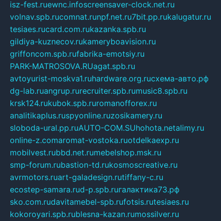
isz-fest.ru
ewnc.info
screensaver-clock.net.ru
volnav.spb.ru
comnat.ru
npf.net.ru
7bit.pp.ru
kalugatur.ru
tesiaes.ru
card.com.ru
kazanka.spb.ru
gildiya-kuznecov.ru
kameryboavision.ru
griffoncom.spb.ru
fabrika-emotsiy.ru
PARK-MATROSOVA.RU
agat.spb.ru
avtoyurist-moskva1.ru
hardware.org.ru
схема-авто.рф
dg-lab.ru
angrup.ru
recruiter.spb.ru
music8.spb.ru
krsk124.ru
kubok.spb.ru
romanofforex.ru
analitikaplus.ru
spyonline.ru
zosikamery.ru
sloboda-ural.pp.ru
AUTO-COM.SU
hohota.net
alimy.ru
online-z.com
aromat-vostoka.ru
otdelkaexp.ru
mobilvest.ru
bbd.net.ru
mebelshop.msk.ru
smp-forum.ru
bastion-td.ru
kosmoscreative.ru
avrmotors.ru
art-galadesign.ru
tiffany-c.ru
ecostep-samara.ru
d-p.spb.ru
галактика73.рф
sko.com.ru
davitamebel-spb.ru
fotsis.ru
tesiaes.ru
kokoroyari.spb.ru
blesna-kazan.ru
mossilver.ru