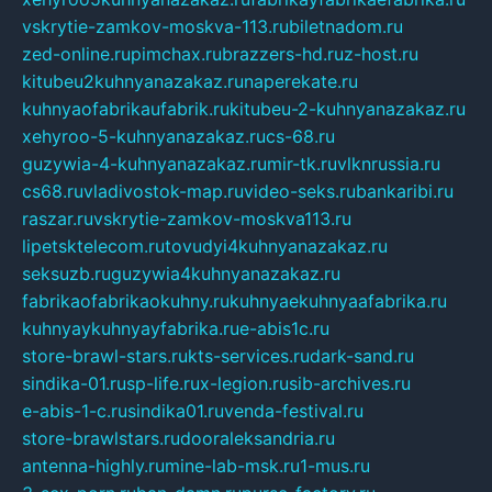
vskrytie-zamkov-moskva-113.ru
biletnadom.ru
zed-online.ru
pimchax.ru
brazzers-hd.ru
z-host.ru
kitubeu2kuhnyanazakaz.ru
naperekate.ru
kuhnyaofabrikaufabrik.ru
kitubeu-2-kuhnyanazakaz.ru
xehyroo-5-kuhnyanazakaz.ru
cs-68.ru
guzywia-4-kuhnyanazakaz.ru
mir-tk.ru
vlknrussia.ru
cs68.ru
vladivostok-map.ru
video-seks.ru
bankaribi.ru
raszar.ru
vskrytie-zamkov-moskva113.ru
lipetsktelecom.ru
tovudyi4kuhnyanazakaz.ru
seksuzb.ru
guzywia4kuhnyanazakaz.ru
fabrikaofabrikaokuhny.ru
kuhnyaekuhnyaafabrika.ru
kuhnyaykuhnyayfabrika.ru
e-abis1c.ru
store-brawl-stars.ru
kts-services.ru
dark-sand.ru
sindika-01.ru
sp-life.ru
x-legion.ru
sib-archives.ru
e-abis-1-c.ru
sindika01.ru
venda-festival.ru
store-brawlstars.ru
dooraleksandria.ru
antenna-highly.ru
mine-lab-msk.ru
1-mus.ru