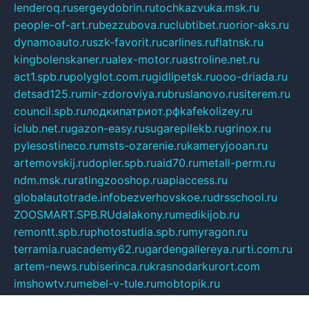
lenderoq.ru
sergeydobrin.ru
tochkazvuka.msk.ru
people-of-art.ru
bezzubova.ru
clubtibet.ru
orior-aks.ru
dynamoauto.ru
szk-favorit.ru
carlines.ru
flatnsk.ru
kingbolenskaner.ru
alex-motor.ru
astroline.net.ru
act1.spb.ru
polyglot.com.ru
gidlipetsk.ru
ooo-driada.ru
detsad125.ru
mir-zdoroviya.ru
bruslanovo.ru
siterem.ru
council.spb.ru
лодкипатриот.рф
kafekolizey.ru
iclub.net.ru
gazon-easy.ru
sugarepilekb.ru
grinox.ru
pylesostineco.ru
msts-ozarenie.ru
kameryjooan.ru
artemovskij.ru
dopler.spb.ru
aid70.ru
metall-perm.ru
ndm.msk.ru
ratingzooshop.ru
apiaccess.ru
globalautotrade.info
bezverhovskoe.ru
drsschool.ru
ZOOSMART.SPB.RU
dalakony.ru
medikijob.ru
remontt.spb.ru
photostudia.spb.ru
myragon.ru
terramia.ru
academy62.ru
gardengallereya.ru
rti.com.ru
artem-news.ru
biserinca.ru
krasnodarkurort.com
imshowtv.ru
mebel-v-tule.ru
mobtopik.ru
pcsecurity.net.ru
tool-sib.ru
multimetrunit.ru
sp-tour.ru