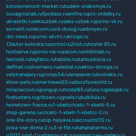
korolevremont-market.ru
budem-znakomye.ru
oooagrosnab.ru
fpodaso.ru
emfire.ru
pro-otdelky.ru
ukrasotki.ru
seksuzbek.ru
seks-uzbek.ru
porno-vk.ru
sovratili.ru
olecoon.ru
vd-dosug.ru
adonyev.ru
rbc-news.ru
porno-skvirt.ru
krospr.ru
13autor-kolonka.ru
sormol.ru
2rich.ru
hostel-65.ru
hostserve.ru
porno-na-russkom.ru
mishinlab.ru
neznobi.ru
bigfatcc.ru
habble.ru
starbucksvia.ru
delfinet.ru
silvernano.ru
elestal.ru
vektor-doroga.ru
velotrenajery.ru
pronso54.ru
lenasever.ru
lovinskix.ru
show-pets.ru
smartnews03.ru
discofoxworld.ru
miraclecoon.ru
pongup.ru
hostel65.ru
liura.ru
glasspb.ru
firehunters.ru
gribowo.ru
gnalis.ru
bulkitula.ru
hometown-france.ru
1-xbeticricetc-1-xbetti-5.ru
shop-garena.ru
cricetc-1-xbetr-1-xbetcc-2.ru
one-life-story.ru
top-halyava.ru
accounts112.ru
poka-vse-doma-2.ru
3-d-file.ru
hahahaharms.ru
g2012.ru
tst-1.ru
shaggy-cat.ru
opsmgr.ru
ev-gallery.ru