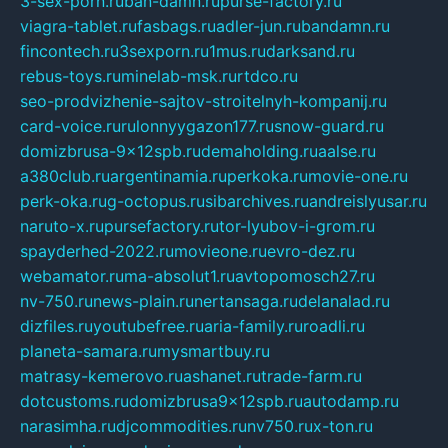
3-sex-porn.ru
ban-damn.ru
purse-factory.ru
viagra-tablet.ru
fasbags.ru
adler-jun.ru
bandamn.ru
fincontech.ru
3sexporn.ru
1mus.ru
darksand.ru
rebus-toys.ru
minelab-msk.ru
rtdco.ru
seo-prodvizhenie-sajtov-stroitelnyh-kompanij.ru
card-voice.ru
rulonnyygazon177.ru
snow-guard.ru
domizbrusa-9x12spb.ru
demaholding.ru
aalse.ru
a380club.ru
argentinamia.ru
perkoka.ru
movie-one.ru
perk-oka.ru
g-octopus.ru
sibarchives.ru
andreislyusar.ru
naruto-x.ru
pursefactory.ru
tor-lyubov-i-grom.ru
spayderhed-2022.ru
movieone.ru
evro-dez.ru
webamator.ru
ma-absolut1.ru
avtopomosch27.ru
nv-750.ru
news-plain.ru
nertansaga.ru
delanalad.ru
dizfiles.ru
youtubefree.ru
aria-family.ru
roadli.ru
planeta-samara.ru
mysmartbuy.ru
matrasy-kemerovo.ru
ashanet.ru
trade-farm.ru
dotcustoms.ru
domizbrusa9x12spb.ru
autodamp.ru
narasimha.ru
djcommodities.ru
nv750.ru
x-ton.ru