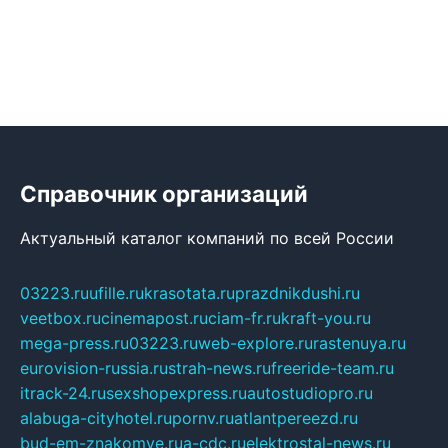
Справочник организаций
Актуальный каталог компаний по всей России
03223.ru
ufille.ru
krasotata.ru
prazdnikdushi.ru
veetbox.ru
cinemapost.ru
ciam-fr.ru
kraft-you.ru
mega-press.ru
03223.ru
web-explore.ru
rastenuya.ru
eurovision-russia.ru
strah-news.ru
freeride-team.ru
itrack-24.ru
sexshopexpress.ru
autostudiopro.ru
alabuga-cityhotel.ru
pornv.ru
atlantpereezd.ru
bud-em-znakomye.ru
a-cdc.ru
elektrostal-news.ru