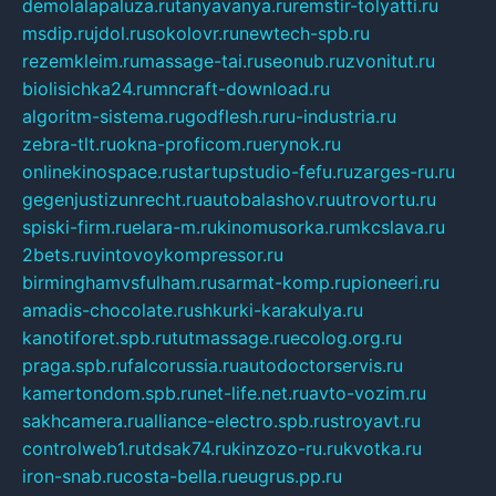
demolalapaluza.ru
tanyavanya.ru
remstir-tolyatti.ru
msdip.ru
jdol.ru
sokolovr.ru
newtech-spb.ru
rezemkleim.ru
massage-tai.ru
seonub.ru
zvonitut.ru
biolisichka24.ru
mncraft-download.ru
algoritm-sistema.ru
godflesh.ru
ru-industria.ru
zebra-tlt.ru
okna-proficom.ru
erynok.ru
onlinekinospace.ru
startupstudio-fefu.ru
zarges-ru.ru
gegenjustizunrecht.ru
autobalashov.ru
utrovortu.ru
spiski-firm.ru
elara-m.ru
kinomusorka.ru
mkcslava.ru
2bets.ru
vintovoykompressor.ru
birminghamvsfulham.ru
sarmat-komp.ru
pioneeri.ru
amadis-chocolate.ru
shkurki-karakulya.ru
kanotiforet.spb.ru
tutmassage.ru
ecolog.org.ru
praga.spb.ru
falcorussia.ru
autodoctorservis.ru
kamertondom.spb.ru
net-life.net.ru
avto-vozim.ru
sakhcamera.ru
alliance-electro.spb.ru
stroyavt.ru
controlweb1.ru
tdsak74.ru
kinzozo-ru.ru
kvotka.ru
iron-snab.ru
costa-bella.ru
eugrus.pp.ru