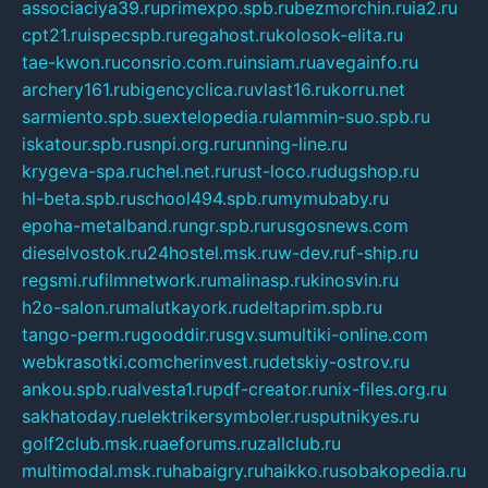
associaciya39.ru
primexpo.spb.ru
bezmorchin.ru
ia2.ru
cpt21.ru
ispecspb.ru
regahost.ru
kolosok-elita.ru
tae-kwon.ru
consrio.com.ru
insiam.ru
avegainfo.ru
archery161.ru
bigencyclica.ru
vlast16.ru
korru.net
sarmiento.spb.su
extelopedia.ru
lammin-suo.spb.ru
iskatour.spb.ru
snpi.org.ru
running-line.ru
krygeva-spa.ru
chel.net.ru
rust-loco.ru
dugshop.ru
hl-beta.spb.ru
school494.spb.ru
mymubaby.ru
epoha-metalband.ru
ngr.spb.ru
rusgosnews.com
dieselvostok.ru
24hostel.msk.ru
w-dev.ru
f-ship.ru
regsmi.ru
filmnetwork.ru
malinasp.ru
kinosvin.ru
h2o-salon.ru
malutkayork.ru
deltaprim.spb.ru
tango-perm.ru
gooddir.ru
sgv.su
multiki-online.com
webkrasotki.com
cherinvest.ru
detskiy-ostrov.ru
ankou.spb.ru
alvesta1.ru
pdf-creator.ru
nix-files.org.ru
sakhatoday.ru
elektrikersymboler.ru
sputnikyes.ru
golf2club.msk.ru
aeforums.ru
zallclub.ru
multimodal.msk.ru
habaigry.ru
haikko.ru
sobakopedia.ru