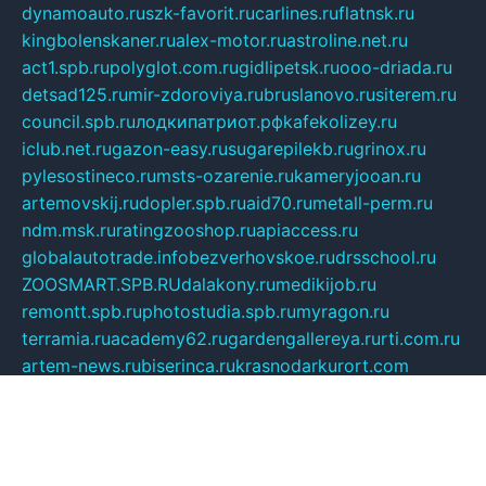
dynamoauto.ru
szk-favorit.ru
carlines.ru
flatnsk.ru
kingbolenskaner.ru
alex-motor.ru
astroline.net.ru
act1.spb.ru
polyglot.com.ru
gidlipetsk.ru
ooo-driada.ru
detsad125.ru
mir-zdoroviya.ru
bruslanovo.ru
siterem.ru
council.spb.ru
лодкипатриот.рф
kafekolizey.ru
iclub.net.ru
gazon-easy.ru
sugarepilekb.ru
grinox.ru
pylesostineco.ru
msts-ozarenie.ru
kameryjooan.ru
artemovskij.ru
dopler.spb.ru
aid70.ru
metall-perm.ru
ndm.msk.ru
ratingzooshop.ru
apiaccess.ru
globalautotrade.info
bezverhovskoe.ru
drsschool.ru
ZOOSMART.SPB.RU
dalakony.ru
medikijob.ru
remontt.spb.ru
photostudia.spb.ru
myragon.ru
terramia.ru
academy62.ru
gardengallereya.ru
rti.com.ru
artem-news.ru
biserinca.ru
krasnodarkurort.com
imshowtv.ru
mebel-v-tule.ru
mobtopik.ru
pcsecurity.net.ru
tool-sib.ru
multimetrunit.ru
sp-tour.ru
fan-cs.ru
santeh-russia.ru
symbian9.net.ru
DSHAIR.RU
tmmotors.spb.ru
xjocuricopii.com
musavtomat.msk.ru