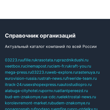
Справочник организаций
Актуальный каталог компаний по всей России
03223.ru
ufille.ru
krasotata.ru
prazdnikdushi.ru
veetbox.ru
cinemapost.ru
ciam-fr.ru
kraft-you.ru
mega-press.ru
03223.ru
web-explore.ru
rastenuya.ru
eurovision-russia.ru
strah-news.ru
freeride-team.ru
itrack-24.ru
sexshopexpress.ru
autostudiopro.ru
alabuga-cityhotel.ru
pornv.ru
atlantpereezd.ru
bud-em-znakomye.ru
a-cdc.ru
elektrostal-news.ru
korolevremont-market.ru
budem-znakomye.ru
oooagrosnab.ru
fpodaso.ru
emfire.ru
pro-otdelky.ru