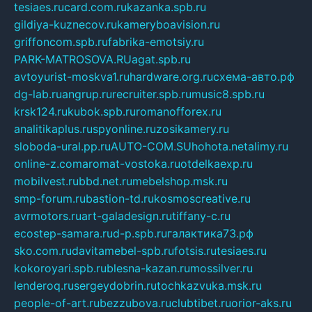
tesiaes.ru
card.com.ru
kazanka.spb.ru
gildiya-kuznecov.ru
kameryboavision.ru
griffoncom.spb.ru
fabrika-emotsiy.ru
PARK-MATROSOVA.RU
agat.spb.ru
avtoyurist-moskva1.ru
hardware.org.ru
схема-авто.рф
dg-lab.ru
angrup.ru
recruiter.spb.ru
music8.spb.ru
krsk124.ru
kubok.spb.ru
romanofforex.ru
analitikaplus.ru
spyonline.ru
zosikamery.ru
sloboda-ural.pp.ru
AUTO-COM.SU
hohota.net
alimy.ru
online-z.com
aromat-vostoka.ru
otdelkaexp.ru
mobilvest.ru
bbd.net.ru
mebelshop.msk.ru
smp-forum.ru
bastion-td.ru
kosmoscreative.ru
avrmotors.ru
art-galadesign.ru
tiffany-c.ru
ecostep-samara.ru
d-p.spb.ru
галактика73.рф
sko.com.ru
davitamebel-spb.ru
fotsis.ru
tesiaes.ru
kokoroyari.spb.ru
blesna-kazan.ru
mossilver.ru
lenderoq.ru
sergeydobrin.ru
tochkazvuka.msk.ru
people-of-art.ru
bezzubova.ru
clubtibet.ru
orior-aks.ru