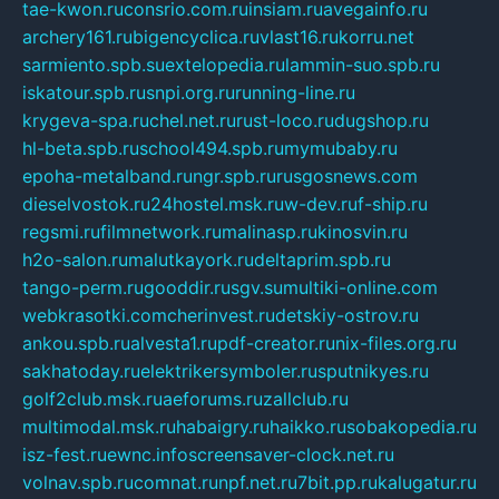
tae-kwon.ru
consrio.com.ru
insiam.ru
avegainfo.ru
archery161.ru
bigencyclica.ru
vlast16.ru
korru.net
sarmiento.spb.su
extelopedia.ru
lammin-suo.spb.ru
iskatour.spb.ru
snpi.org.ru
running-line.ru
krygeva-spa.ru
chel.net.ru
rust-loco.ru
dugshop.ru
hl-beta.spb.ru
school494.spb.ru
mymubaby.ru
epoha-metalband.ru
ngr.spb.ru
rusgosnews.com
dieselvostok.ru
24hostel.msk.ru
w-dev.ru
f-ship.ru
regsmi.ru
filmnetwork.ru
malinasp.ru
kinosvin.ru
h2o-salon.ru
malutkayork.ru
deltaprim.spb.ru
tango-perm.ru
gooddir.ru
sgv.su
multiki-online.com
webkrasotki.com
cherinvest.ru
detskiy-ostrov.ru
ankou.spb.ru
alvesta1.ru
pdf-creator.ru
nix-files.org.ru
sakhatoday.ru
elektrikersymboler.ru
sputnikyes.ru
golf2club.msk.ru
aeforums.ru
zallclub.ru
multimodal.msk.ru
habaigry.ru
haikko.ru
sobakopedia.ru
isz-fest.ru
ewnc.info
screensaver-clock.net.ru
volnav.spb.ru
comnat.ru
npf.net.ru
7bit.pp.ru
kalugatur.ru