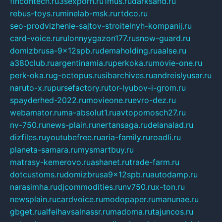
fincontech.ru
3sexporn.ru
1mus.ru
darksand.ru
rebus-toys.ru
minelab-msk.ru
rtdco.ru
seo-prodvizhenie-sajtov-stroitelnyh-kompanij.ru
card-voice.ru
rulonnyygazon177.ru
snow-guard.ru
domizbrusa-9x12spb.ru
demaholding.ru
aalse.ru
a380club.ru
argentinamia.ru
perkoka.ru
movie-one.ru
perk-oka.ru
g-octopus.ru
sibarchives.ru
andreislyusar.ru
naruto-x.ru
pursefactory.ru
tor-lyubov-i-grom.ru
spayderhed-2022.ru
movieone.ru
evro-dez.ru
webamator.ru
ma-absolut1.ru
avtopomosch27.ru
nv-750.ru
news-plain.ru
nertansaga.ru
delanalad.ru
dizfiles.ru
youtubefree.ru
aria-family.ru
roadli.ru
planeta-samara.ru
mysmartbuy.ru
matrasy-kemerovo.ru
ashanet.ru
trade-farm.ru
dotcustoms.ru
domizbrusa9x12spb.ru
autodamp.ru
narasimha.ru
djcommodities.ru
nv750.ru
x-ton.ru
newsplain.ru
cardvoice.ru
modopaper.ru
manunae.ru
gbget.ru
alfeihavsalnassr.ru
madoma.ru
tajuncos.ru