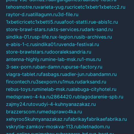
tehosmotre.ru
varieta-yug.ru
cricetc1xbetr1xbetcc2.ru
raytor-d.ru
atillagunn.ru
3d-file.ru
1xbeticricetc1xbetti5.ru
uafoot-statti.ru
e-abis1c.ru
store-brawl-stars.ru
kts-services.ru
dark-sand.ru
sindika-01.ru
sp-life.ru
x-legion.ru
sib-archives.ru
e-abis-1-c.ru
sindika01.ru
venda-festival.ru
store-brawlstars.ru
dooraleksandria.ru
antenna-highly.ru
mine-lab-msk.ru
1-mus.ru
3-sex-porn.ru
ban-damn.ru
purse-factory.ru
viagra-tablet.ru
fasbags.ru
adler-jun.ru
bandamn.ru
fincontech.ru
3sexporn.ru
1mus.ru
darksand.ru
rebus-toys.ru
minelab-msk.ru
alabuga-cityhotel.ru
medsprawo-4-ka.ru
2864420.ru
blagodarenie-spb.ru
zajmy24.ru
tovudyi-4-kuhnyanazakaz.ru
brazzerscom.ru
medsprawo4ka.ru
xehyroo5kuhnyanazakaz.ru
fabrikayfabrikaefabrika.ru
vskrytie-zamkov-moskva-113.ru
biletnadom.ru