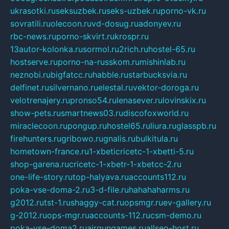
ukrasotki.ru
seksuzbek.ru
seks-uzbek.ru
porno-vk.ru
sovratili.ru
olecoon.ru
vd-dosug.ru
adonyev.ru
rbc-news.ru
porno-skvirt.ru
krospr.ru
13autor-kolonka.ru
sormol.ru
2rich.ru
hostel-65.ru
hostserve.ru
porno-na-russkom.ru
mishinlab.ru
neznobi.ru
bigfatcc.ru
habble.ru
starbucksvia.ru
delfinet.ru
silvernano.ru
elestal.ru
vektor-doroga.ru
velotrenajery.ru
pronso54.ru
lenasever.ru
lovinskix.ru
show-pets.ru
smartnews03.ru
discofoxworld.ru
miraclecoon.ru
pongup.ru
hostel65.ru
liura.ru
glasspb.ru
firehunters.ru
gribowo.ru
gnalis.ru
bulkitula.ru
hometown-france.ru
1-xbeticricetc-1-xbetti-5.ru
shop-garena.ru
cricetc-1-xbetr-1-xbetcc-2.ru
one-life-story.ru
top-halyava.ru
accounts112.ru
poka-vse-doma-2.ru
3-d-file.ru
hahahaharms.ru
g2012.ru
tst-1.ru
shaggy-cat.ru
opsmgr.ru
ev-gallery.ru
g-2012.ru
ops-mgr.ru
accounts-112.ru
csm-demo.ru
poka-vse-doma2.ru
airgungames.ru
allseo-host.ru