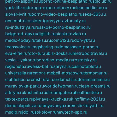
petrovkasports.ru
porno-online-besplatno.ru
splclub.ru
york-life.ru
doroga-expo.ru
ribery.ru
cleanmedicine.ru
slovar-ivrit.ru
porno-video-besplatno.ru
seks-365.ru
ovucontrol.ru
sloty-igrovyye-avtomaty.ru
ru-industriya.ru
russkoe-porno-besplatno.ru
belgorod-day.ru
digilith.ru
pichkurovlab.ru
medic-today.ru
taksu.ru
comp123.ru
don-ykt.ru
teensvoice.ru
imgsharing.ru
domashnee-porno.ru
eva-elfie.ru
foto-tur.ru
biz-doska.ru
metropoltravel.ru
veslo-i-yakor.ru
borodino-media.ru
rostotsky.ru
regionufa.ru
weiss-bet.ru
zaryna.ru
casinotablet.ru
universalia.ru
remont-mebeli-moscow.ru
termomur.ru
clubfisher.ru
remstirufa.ru
erdamchi.ru
doramamama.ru
muraviovka-park.ru
worldofwoman.ru
clean-dreams.ru
arkrym.ru
kristinita.ru
dircomputer.ru
healthenter.ru
textexperts.ru
pivnaya-kruzhka.ru
kinofilmy-2021.ru
demolalapaluza.ru
tanyavanya.ru
remstir-tolyatti.ru
msdip.ru
jdol.ru
sokolovr.ru
newtech-spb.ru