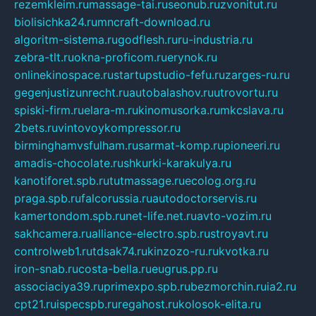
rezemkleim.ru
massage-tai.ru
seonub.ru
zvonitut.ru
biolisichka24.ru
mncraft-download.ru
algoritm-sistema.ru
godflesh.ru
ru-industria.ru
zebra-tlt.ru
okna-proficom.ru
erynok.ru
onlinekinospace.ru
startupstudio-fefu.ru
zarges-ru.ru
gegenjustizunrecht.ru
autobalashov.ru
utrovortu.ru
spiski-firm.ru
elara-m.ru
kinomusorka.ru
mkcslava.ru
2bets.ru
vintovoykompressor.ru
birminghamvsfulham.ru
sarmat-komp.ru
pioneeri.ru
amadis-chocolate.ru
shkurki-karakulya.ru
kanotiforet.spb.ru
tutmassage.ru
ecolog.org.ru
praga.spb.ru
falcorussia.ru
autodoctorservis.ru
kamertondom.spb.ru
net-life.net.ru
avto-vozim.ru
sakhcamera.ru
alliance-electro.spb.ru
stroyavt.ru
controlweb1.ru
tdsak74.ru
kinzozo-ru.ru
kvotka.ru
iron-snab.ru
costa-bella.ru
eugrus.pp.ru
associaciya39.ru
primexpo.spb.ru
bezmorchin.ru
ia2.ru
cpt21.ru
ispecspb.ru
regahost.ru
kolosok-elita.ru