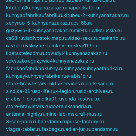
zed-online.ru
pimchax.ru
brazzers-hd.ru
z-host.ru
kitubeu2kuhnyanazakaz.ru
naperekate.ru
kuhnyaofabrikaufabrik.ru
kitubeu-2-kuhnyanazakaz.ru
xehyroo-5-kuhnyanazakaz.ru
cs-68.ru
guzywia-4-kuhnyanazakaz.ru
mir-tk.ru
vlknrussia.ru
cs68.ru
vladivostok-map.ru
video-seks.ru
bankaribi.ru
raszar.ru
vskrytie-zamkov-moskva113.ru
lipetsktelecom.ru
tovudyi4kuhnyanazakaz.ru
seksuzb.ru
guzywia4kuhnyanazakaz.ru
fabrikaofabrikaokuhny.ru
kuhnyaekuhnyaafabrika.ru
kuhnyaykuhnyayfabrika.ru
e-abis1c.ru
store-brawl-stars.ru
kts-services.ru
dark-sand.ru
sindika-01.ru
sp-life.ru
x-legion.ru
sib-archives.ru
e-abis-1-c.ru
sindika01.ru
venda-festival.ru
store-brawlstars.ru
dooraleksandria.ru
antenna-highly.ru
mine-lab-msk.ru
1-mus.ru
3-sex-porn.ru
ban-damn.ru
purse-factory.ru
viagra-tablet.ru
fasbags.ru
adler-jun.ru
bandamn.ru