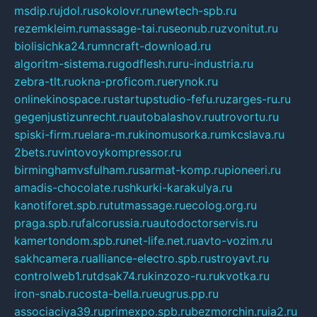
msdip.ru
jdol.ru
sokolovr.ru
newtech-spb.ru
rezemkleim.ru
massage-tai.ru
seonub.ru
zvonitut.ru
biolisichka24.ru
mncraft-download.ru
algoritm-sistema.ru
godflesh.ru
ru-industria.ru
zebra-tlt.ru
okna-proficom.ru
erynok.ru
onlinekinospace.ru
startupstudio-fefu.ru
zarges-ru.ru
gegenjustizunrecht.ru
autobalashov.ru
utrovortu.ru
spiski-firm.ru
elara-m.ru
kinomusorka.ru
mkcslava.ru
2bets.ru
vintovoykompressor.ru
birminghamvsfulham.ru
sarmat-komp.ru
pioneeri.ru
amadis-chocolate.ru
shkurki-karakulya.ru
kanotiforet.spb.ru
tutmassage.ru
ecolog.org.ru
praga.spb.ru
falcorussia.ru
autodoctorservis.ru
kamertondom.spb.ru
net-life.net.ru
avto-vozim.ru
sakhcamera.ru
alliance-electro.spb.ru
stroyavt.ru
controlweb1.ru
tdsak74.ru
kinzozo-ru.ru
kvotka.ru
iron-snab.ru
costa-bella.ru
eugrus.pp.ru
associaciya39.ru
primexpo.spb.ru
bezmorchin.ru
ia2.ru