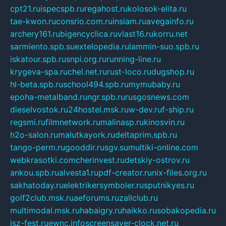
cpt21.ru
ispecspb.ru
regahost.ru
kolosok-elita.ru
tae-kwon.ru
consrio.com.ru
insiam.ru
avegainfo.ru
archery161.ru
bigencyclica.ru
vlast16.ru
korru.net
sarmiento.spb.su
extelopedia.ru
lammin-suo.spb.ru
iskatour.spb.ru
snpi.org.ru
running-line.ru
krygeva-spa.ru
chel.net.ru
rust-loco.ru
dugshop.ru
hl-beta.spb.ru
school494.spb.ru
mymubaby.ru
epoha-metalband.ru
ngr.spb.ru
rusgosnews.com
dieselvostok.ru
24hostel.msk.ru
w-dev.ru
f-ship.ru
regsmi.ru
filmnetwork.ru
malinasp.ru
kinosvin.ru
h2o-salon.ru
malutkayork.ru
deltaprim.spb.ru
tango-perm.ru
gooddir.ru
sgv.su
multiki-online.com
webkrasotki.com
cherinvest.ru
detskiy-ostrov.ru
ankou.spb.ru
alvesta1.ru
pdf-creator.ru
nix-files.org.ru
sakhatoday.ru
elektrikersymboler.ru
sputnikyes.ru
golf2club.msk.ru
aeforums.ru
zallclub.ru
multimodal.msk.ru
habaigry.ru
haikko.ru
sobakopedia.ru
isz-fest.ru
ewnc.info
screensaver-clock.net.ru