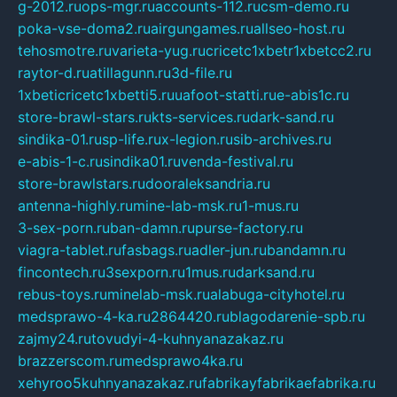
g-2012.ru
ops-mgr.ru
accounts-112.ru
csm-demo.ru
poka-vse-doma2.ru
airgungames.ru
allseo-host.ru
tehosmotre.ru
varieta-yug.ru
cricetc1xbetr1xbetcc2.ru
raytor-d.ru
atillagunn.ru
3d-file.ru
1xbeticricetc1xbetti5.ru
uafoot-statti.ru
e-abis1c.ru
store-brawl-stars.ru
kts-services.ru
dark-sand.ru
sindika-01.ru
sp-life.ru
x-legion.ru
sib-archives.ru
e-abis-1-c.ru
sindika01.ru
venda-festival.ru
store-brawlstars.ru
dooraleksandria.ru
antenna-highly.ru
mine-lab-msk.ru
1-mus.ru
3-sex-porn.ru
ban-damn.ru
purse-factory.ru
viagra-tablet.ru
fasbags.ru
adler-jun.ru
bandamn.ru
fincontech.ru
3sexporn.ru
1mus.ru
darksand.ru
rebus-toys.ru
minelab-msk.ru
alabuga-cityhotel.ru
medsprawo-4-ka.ru
2864420.ru
blagodarenie-spb.ru
zajmy24.ru
tovudyi-4-kuhnyanazakaz.ru
brazzerscom.ru
medsprawo4ka.ru
xehyroo5kuhnyanazakaz.ru
fabrikayfabrikaefabrika.ru