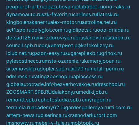
people-of-art.ru
bezzubova.ru
clubtibet.ru
orior-aks.ru
dynamoauto.ru
szk-favorit.ru
carlines.ru
flatnsk.ru
kingbolenskaner.ru
alex-motor.ru
astroline.net.ru
act1.spb.ru
polyglot.com.ru
gidlipetsk.ru
ooo-driada.ru
detsad125.ru
mir-zdoroviya.ru
bruslanovo.ru
siterem.ru
council.spb.ru
лодкипатриот.рф
kafekolizey.ru
iclub.net.ru
gazon-easy.ru
sugarepilekb.ru
grinox.ru
pylesostineco.ru
msts-ozarenie.ru
kameryjooan.ru
artemovskij.ru
dopler.spb.ru
aid70.ru
metall-perm.ru
ndm.msk.ru
ratingzooshop.ru
apiaccess.ru
globalautotrade.info
bezverhovskoe.ru
drsschool.ru
ZOOSMART.SPB.RU
dalakony.ru
medikijob.ru
remontt.spb.ru
photostudia.spb.ru
myragon.ru
terramia.ru
academy62.ru
gardengallereya.ru
rti.com.ru
artem-news.ru
biserinca.ru
krasnodarkurort.com
imshowtv.ru
mebel-v-tule.ru
mobtopik.ru
pcsecurity.net.ru
tool-sib.ru
multimetrunit.ru
sp-tour.ru
fan-cs.ru
santeh-russia.ru
symbian9.net.ru
DSHAIR.RU