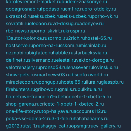
korolevremont-market.ru
budem-znakomye.ru
oooagrosnab.ru
fpodaso.ru
emfire.ru
pro-otdelky.ru
ukrasotki.ru
seksuzbek.ru
seks-uzbek.ru
porno-vk.ru
sovratili.ru
olecoon.ru
vd-dosug.ru
adonyev.ru
rbc-news.ru
porno-skvirt.ru
krospr.ru
13autor-kolonka.ru
sormol.ru
2rich.ru
hostel-65.ru
hostserve.ru
porno-na-russkom.ru
mishinlab.ru
neznobi.ru
bigfatcc.ru
habble.ru
starbucksvia.ru
delfinet.ru
silvernano.ru
elestal.ru
vektor-doroga.ru
velotrenajery.ru
pronso54.ru
lenasever.ru
lovinskix.ru
show-pets.ru
smartnews03.ru
discofoxworld.ru
miraclecoon.ru
pongup.ru
hostel65.ru
liura.ru
glasspb.ru
firehunters.ru
gribowo.ru
gnalis.ru
bulkitula.ru
hometown-france.ru
1-xbeticricetc-1-xbetti-5.ru
shop-garena.ru
cricetc-1-xbetr-1-xbetcc-2.ru
one-life-story.ru
top-halyava.ru
accounts112.ru
poka-vse-doma-2.ru
3-d-file.ru
hahahaharms.ru
g2012.ru
tst-1.ru
shaggy-cat.ru
opsmgr.ru
ev-gallery.ru