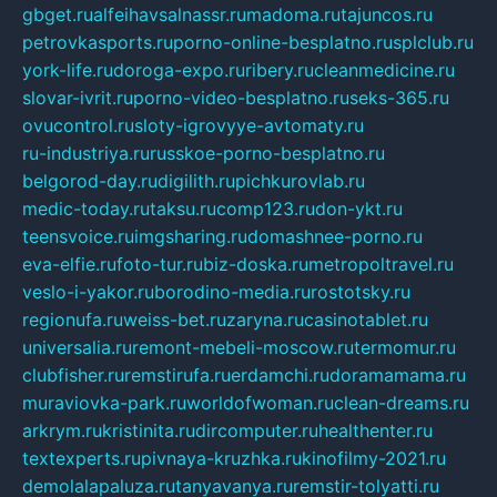
gbget.ru
alfeihavsalnassr.ru
madoma.ru
tajuncos.ru
petrovkasports.ru
porno-online-besplatno.ru
splclub.ru
york-life.ru
doroga-expo.ru
ribery.ru
cleanmedicine.ru
slovar-ivrit.ru
porno-video-besplatno.ru
seks-365.ru
ovucontrol.ru
sloty-igrovyye-avtomaty.ru
ru-industriya.ru
russkoe-porno-besplatno.ru
belgorod-day.ru
digilith.ru
pichkurovlab.ru
medic-today.ru
taksu.ru
comp123.ru
don-ykt.ru
teensvoice.ru
imgsharing.ru
domashnee-porno.ru
eva-elfie.ru
foto-tur.ru
biz-doska.ru
metropoltravel.ru
veslo-i-yakor.ru
borodino-media.ru
rostotsky.ru
regionufa.ru
weiss-bet.ru
zaryna.ru
casinotablet.ru
universalia.ru
remont-mebeli-moscow.ru
termomur.ru
clubfisher.ru
remstirufa.ru
erdamchi.ru
doramamama.ru
muraviovka-park.ru
worldofwoman.ru
clean-dreams.ru
arkrym.ru
kristinita.ru
dircomputer.ru
healthenter.ru
textexperts.ru
pivnaya-kruzhka.ru
kinofilmy-2021.ru
demolalapaluza.ru
tanyavanya.ru
remstir-tolyatti.ru