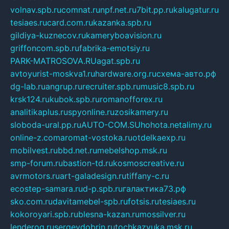
volnav.spb.ru
comnat.ru
npf.net.ru
7bit.pp.ru
kalugatur.ru
tesiaes.ru
card.com.ru
kazanka.spb.ru
gildiya-kuznecov.ru
kameryboavision.ru
griffoncom.spb.ru
fabrika-emotsiy.ru
PARK-MATROSOVA.RU
agat.spb.ru
avtoyurist-moskva1.ru
hardware.org.ru
схема-авто.рф
dg-lab.ru
angrup.ru
recruiter.spb.ru
music8.spb.ru
krsk124.ru
kubok.spb.ru
romanofforex.ru
analitikaplus.ru
spyonline.ru
zosikamery.ru
sloboda-ural.pp.ru
AUTO-COM.SU
hohota.net
alimy.ru
online-z.com
aromat-vostoka.ru
otdelkaexp.ru
mobilvest.ru
bbd.net.ru
mebelshop.msk.ru
smp-forum.ru
bastion-td.ru
kosmoscreative.ru
avrmotors.ru
art-galadesign.ru
tiffany-c.ru
ecostep-samara.ru
d-p.spb.ru
галактика73.рф
sko.com.ru
davitamebel-spb.ru
fotsis.ru
tesiaes.ru
kokoroyari.spb.ru
blesna-kazan.ru
mossilver.ru
lenderoq.ru
sergeydobrin.ru
tochkazvuka.msk.ru