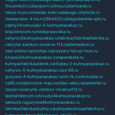
fincontech.ru
3sexporn.ru
1mus.ru
darksand.ru
rebus-toys.ru
minelab-msk.ru
alabuga-cityhotel.ru
medsprawo-4-ka.ru
2864420.ru
blagodarenie-spb.ru
zajmy24.ru
tovudyi-4-kuhnyanazakaz.ru
brazzerscom.ru
medsprawo4ka.ru
xehyroo5kuhnyanazakaz.ru
fabrikayfabrikaefabrika.ru
vskrytie-zamkov-moskva-113.ru
biletnadom.ru
zed-online.ru
pimchax.ru
brazzers-hd.ru
z-host.ru
kitubeu2kuhnyanazakaz.ru
naperekate.ru
kuhnyaofabrikaufabrik.ru
kitubeu-2-kuhnyanazakaz.ru
xehyroo-5-kuhnyanazakaz.ru
cs-68.ru
guzywia-4-kuhnyanazakaz.ru
mir-tk.ru
vlknrussia.ru
cs68.ru
vladivostok-map.ru
video-seks.ru
bankaribi.ru
raszar.ru
vskrytie-zamkov-moskva113.ru
lipetsktelecom.ru
tovudyi4kuhnyanazakaz.ru
seksuzb.ru
guzywia4kuhnyanazakaz.ru
fabrikaofabrikaokuhny.ru
kuhnyaekuhnyaafabrika.ru