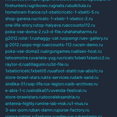
firehunters.ru
gribowo.ru
gnalis.ru
bulkitula.ru
hometown-france.ru
1-xbeticricetc-1-xbetti-5.ru
shop-garena.ru
cricetc-1-xbetr-1-xbetcc-2.ru
one-life-story.ru
top-halyava.ru
accounts112.ru
poka-vse-doma-2.ru
3-d-file.ru
hahahaharms.ru
g2012.ru
tst-1.ru
shaggy-cat.ru
opsmgr.ru
ev-gallery.ru
g-2012.ru
ops-mgr.ru
accounts-112.ru
csm-demo.ru
poka-vse-doma2.ru
airgungames.ru
allseo-host.ru
tehosmotre.ru
varieta-yug.ru
cricetc1xbetr1xbetcc2.ru
raytor-d.ru
atillagunn.ru
3d-file.ru
1xbeticricetc1xbetti5.ru
uafoot-statti.ru
e-abis1c.ru
store-brawl-stars.ru
kts-services.ru
dark-sand.ru
sindika-01.ru
sp-life.ru
x-legion.ru
sib-archives.ru
e-abis-1-c.ru
sindika01.ru
venda-festival.ru
store-brawlstars.ru
dooraleksandria.ru
antenna-highly.ru
mine-lab-msk.ru
1-mus.ru
3-sex-porn.ru
ban-damn.ru
purse-factory.ru
viagra-tablet.ru
fasbags.ru
adler-jun.ru
bandamn.ru