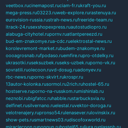
veetbox.ru
cinemapost.ru
ciam-fr.ru
kraft-you.ru
mega-press.ru
03223.ru
web-explore.ru
rastenuya.ru
eurovision-russia.ru
strah-news.ru
freeride-team.ru
itrack-24.ru
sexshopexpress.ru
autostudiopro.ru
alabuga-cityhotel.ru
pornv.ru
atlantpereezd.ru
bud-em-znakomye.ru
a-cdc.ru
elektrostal-news.ru
korolevremont-market.ru
budem-znakomye.ru
oooagrosnab.ru
fpodaso.ru
emfire.ru
pro-otdelky.ru
ukrasotki.ru
seksuzbek.ru
seks-uzbek.ru
porno-vk.ru
sovratili.ru
olecoon.ru
vd-dosug.ru
adonyev.ru
rbc-news.ru
porno-skvirt.ru
krospr.ru
13autor-kolonka.ru
sormol.ru
2rich.ru
hostel-65.ru
hostserve.ru
porno-na-russkom.ru
mishinlab.ru
neznobi.ru
bigfatcc.ru
habble.ru
starbucksvia.ru
delfinet.ru
silvernano.ru
elestal.ru
vektor-doroga.ru
velotrenajery.ru
pronso54.ru
lenasever.ru
lovinskix.ru
show-pets.ru
smartnews03.ru
discofoxworld.ru
miraclecoon.ru
pongup.ru
hostel65.ru
liura.ru
glasspb.ru