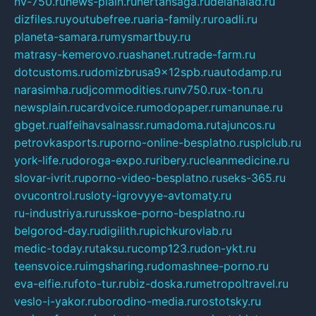
nv-750.ru
news-plain.ru
nertansaga.ru
delanalad.ru
dizfiles.ru
youtubefree.ru
aria-family.ru
roadli.ru
planeta-samara.ru
mysmartbuy.ru
matrasy-kemerovo.ru
ashanet.ru
trade-farm.ru
dotcustoms.ru
domizbrusa9x12spb.ru
autodamp.ru
narasimha.ru
djcommodities.ru
nv750.ru
x-ton.ru
newsplain.ru
cardvoice.ru
modopaper.ru
manunae.ru
gbget.ru
alfeihavsalnassr.ru
madoma.ru
tajuncos.ru
petrovkasports.ru
porno-online-besplatno.ru
splclub.ru
york-life.ru
doroga-expo.ru
ribery.ru
cleanmedicine.ru
slovar-ivrit.ru
porno-video-besplatno.ru
seks-365.ru
ovucontrol.ru
sloty-igrovyye-avtomaty.ru
ru-industriya.ru
russkoe-porno-besplatno.ru
belgorod-day.ru
digilith.ru
pichkurovlab.ru
medic-today.ru
taksu.ru
comp123.ru
don-ykt.ru
teensvoice.ru
imgsharing.ru
domashnee-porno.ru
eva-elfie.ru
foto-tur.ru
biz-doska.ru
metropoltravel.ru
veslo-i-yakor.ru
borodino-media.ru
rostotsky.ru