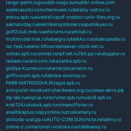
tango-perm.ru
gooddir.ru
sgv.su
multiki-online.com
webkrasotki.com
cherinvest.ru
detskiy-ostrov.ru
ankou.spb.ru
alvesta1.ru
pdf-creator.ru
nix-files.org.ru
sakhatoday.ru
elektrikersymboler.ru
sputnikyes.ru
golf2club.msk.ru
aeforums.ru
zallclub.ru
multimodal.msk.ru
habaigry.ru
haikko.ru
sobakopedia.ru
isz-fest.ru
ewnc.info
screensaver-clock.net.ru
volnav.spb.ru
comnat.ru
npf.net.ru
7bit.pp.ru
kalugatur.ru
tesiaes.ru
card.com.ru
kazanka.spb.ru
gildiya-kuznecov.ru
kameryboavision.ru
griffoncom.spb.ru
fabrika-emotsiy.ru
PARK-MATROSOVA.RU
agat.spb.ru
avtoyurist-moskva1.ru
hardware.org.ru
схема-авто.рф
dg-lab.ru
angrup.ru
recruiter.spb.ru
music8.spb.ru
krsk124.ru
kubok.spb.ru
romanofforex.ru
analitikaplus.ru
spyonline.ru
zosikamery.ru
sloboda-ural.pp.ru
AUTO-COM.SU
hohota.net
alimy.ru
online-z.com
aromat-vostoka.ru
otdelkaexp.ru