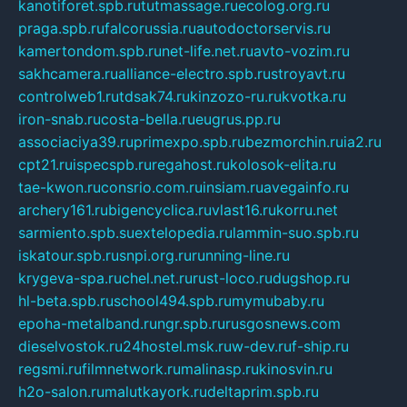
kanotiforet.spb.ru
tutmassage.ru
ecolog.org.ru
praga.spb.ru
falcorussia.ru
autodoctorservis.ru
kamertondom.spb.ru
net-life.net.ru
avto-vozim.ru
sakhcamera.ru
alliance-electro.spb.ru
stroyavt.ru
controlweb1.ru
tdsak74.ru
kinzozo-ru.ru
kvotka.ru
iron-snab.ru
costa-bella.ru
eugrus.pp.ru
associaciya39.ru
primexpo.spb.ru
bezmorchin.ru
ia2.ru
cpt21.ru
ispecspb.ru
regahost.ru
kolosok-elita.ru
tae-kwon.ru
consrio.com.ru
insiam.ru
avegainfo.ru
archery161.ru
bigencyclica.ru
vlast16.ru
korru.net
sarmiento.spb.su
extelopedia.ru
lammin-suo.spb.ru
iskatour.spb.ru
snpi.org.ru
running-line.ru
krygeva-spa.ru
chel.net.ru
rust-loco.ru
dugshop.ru
hl-beta.spb.ru
school494.spb.ru
mymubaby.ru
epoha-metalband.ru
ngr.spb.ru
rusgosnews.com
dieselvostok.ru
24hostel.msk.ru
w-dev.ru
f-ship.ru
regsmi.ru
filmnetwork.ru
malinasp.ru
kinosvin.ru
h2o-salon.ru
malutkayork.ru
deltaprim.spb.ru