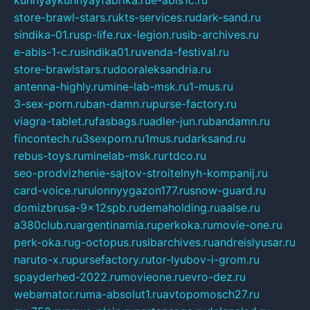
kuhnyaykuhnyayfabrika.ru
e-abis1c.ru
store-brawl-stars.ru
kts-services.ru
dark-sand.ru
sindika-01.ru
sp-life.ru
x-legion.ru
sib-archives.ru
e-abis-1-c.ru
sindika01.ru
venda-festival.ru
store-brawlstars.ru
dooraleksandria.ru
antenna-highly.ru
mine-lab-msk.ru
1-mus.ru
3-sex-porn.ru
ban-damn.ru
purse-factory.ru
viagra-tablet.ru
fasbags.ru
adler-jun.ru
bandamn.ru
fincontech.ru
3sexporn.ru
1mus.ru
darksand.ru
rebus-toys.ru
minelab-msk.ru
rtdco.ru
seo-prodvizhenie-sajtov-stroitelnyh-kompanij.ru
card-voice.ru
rulonnyygazon177.ru
snow-guard.ru
domizbrusa-9x12spb.ru
demaholding.ru
aalse.ru
a380club.ru
argentinamia.ru
perkoka.ru
movie-one.ru
perk-oka.ru
g-octopus.ru
sibarchives.ru
andreislyusar.ru
naruto-x.ru
pursefactory.ru
tor-lyubov-i-grom.ru
spayderhed-2022.ru
movieone.ru
evro-dez.ru
webamator.ru
ma-absolut1.ru
avtopomosch27.ru