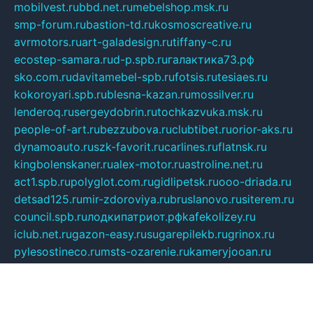
mobilvest.ru
bbd.net.ru
mebelshop.msk.ru
smp-forum.ru
bastion-td.ru
kosmoscreative.ru
avrmotors.ru
art-galadesign.ru
tiffany-c.ru
ecostep-samara.ru
d-p.spb.ru
галактика73.рф
sko.com.ru
davitamebel-spb.ru
fotsis.ru
tesiaes.ru
kokoroyari.spb.ru
blesna-kazan.ru
mossilver.ru
lenderoq.ru
sergeydobrin.ru
tochkazvuka.msk.ru
people-of-art.ru
bezzubova.ru
clubtibet.ru
orior-aks.ru
dynamoauto.ru
szk-favorit.ru
carlines.ru
flatnsk.ru
kingbolenskaner.ru
alex-motor.ru
astroline.net.ru
act1.spb.ru
polyglot.com.ru
gidlipetsk.ru
ooo-driada.ru
detsad125.ru
mir-zdoroviya.ru
bruslanovo.ru
siterem.ru
council.spb.ru
лодкипатриот.рф
kafekolizey.ru
iclub.net.ru
gazon-easy.ru
sugarepilekb.ru
grinox.ru
pylesostineco.ru
msts-ozarenie.ru
kameryjooan.ru
artemovskij.ru
dopler.spb.ru
aid70.ru
metall-perm.ru
ndm.msk.ru
ratingzooshop.ru
apiaccess.ru
globalautotrade.info
bezverhovskoe.ru
drsschool.ru