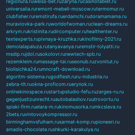
regionufa.ru
weiss-bet.ru
zaryna.ru
casinotablet.ru
universalia.ru
remont-mebeli-moscow.ru
termomur.ru
clubfisher.ru
remstirufa.ru
erdamchi.ru
doramamama.ru
muraviovka-park.ru
worldofwoman.ru
clean-dreams.ru
arkrym.ru
kristinita.ru
dircomputer.ru
healthenter.ru
textexperts.ru
pivnaya-kruzhka.ru
kinofilmy-2021.ru
demolalapaluza.ru
tanyavanya.ru
remstir-tolyatti.ru
msdip.ru
jdol.ru
sokolovr.ru
newtech-spb.ru
rezemkleim.ru
massage-tai.ru
seonub.ru
zvonitut.ru
biolisichka24.ru
mncraft-download.ru
algoritm-sistema.ru
godflesh.ru
ru-industria.ru
zebra-tlt.ru
okna-proficom.ru
erynok.ru
onlinekinospace.ru
startupstudio-fefu.ru
zarges-ru.ru
gegenjustizunrecht.ru
autobalashov.ru
utrovortu.ru
spiski-firm.ru
elara-m.ru
kinomusorka.ru
mkcslava.ru
2bets.ru
vintovoykompressor.ru
birminghamvsfulham.ru
sarmat-komp.ru
pioneeri.ru
amadis-chocolate.ru
shkurki-karakulya.ru