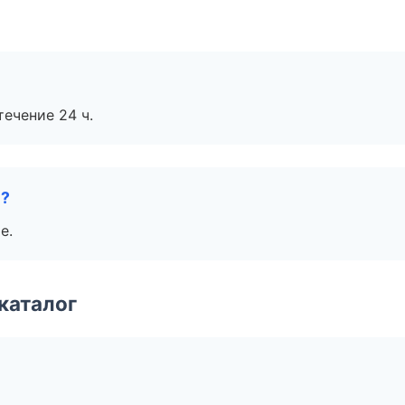
течение 24 ч.
е?
е.
каталог