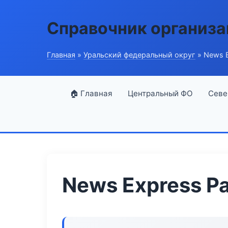
Справочник организ
Главная
»
Уральский федеральный округ
» News E
🏠 Главная
Центральный ФО
Севе
News Express P