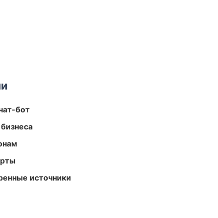
ми
чат-бот
 бизнеса
онам
арты
еренные источники