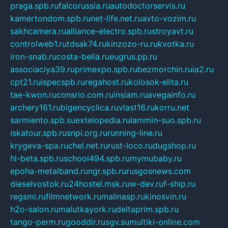
praga.spb.ru
falcorussia.ru
autodoctorservis.ru
kamertondom.spb.ru
net-life.net.ru
avto-vozim.ru
sakhcamera.ru
alliance-electro.spb.ru
stroyavt.ru
controlweb1.ru
tdsak74.ru
kinzozo-ru.ru
kvotka.ru
iron-snab.ru
costa-bella.ru
eugrus.pp.ru
associaciya39.ru
primexpo.spb.ru
bezmorchin.ru
ia2.ru
cpt21.ru
ispecspb.ru
regahost.ru
kolosok-elita.ru
tae-kwon.ru
consrio.com.ru
insiam.ru
avegainfo.ru
archery161.ru
bigencyclica.ru
vlast16.ru
korru.net
sarmiento.spb.su
extelopedia.ru
lammin-suo.spb.ru
iskatour.spb.ru
snpi.org.ru
running-line.ru
krygeva-spa.ru
chel.net.ru
rust-loco.ru
dugshop.ru
hl-beta.spb.ru
school494.spb.ru
mymubaby.ru
epoha-metalband.ru
ngr.spb.ru
rusgosnews.com
dieselvostok.ru
24hostel.msk.ru
w-dev.ru
f-ship.ru
regsmi.ru
filmnetwork.ru
malinasp.ru
kinosvin.ru
h2o-salon.ru
malutkayork.ru
deltaprim.spb.ru
tango-perm.ru
gooddir.ru
sgv.su
multiki-online.com