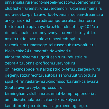
universalia.ru
remont-mebeli-moscow.ru
termomur.ru
clubfisher.ru
remstirufa.ru
erdamchi.ru
doramamama.ru
muraviovka-park.ru
worldofwoman.ru
clean-dreams.ru
arkrym.ru
kristinita.ru
dircomputer.ru
healthenter.ru
textexperts.ru
pivnaya-kruzhka.ru
kinofilmy-2021.ru
demolalapaluza.ru
tanyavanya.ru
remstir-tolyatti.ru
msdip.ru
jdol.ru
sokolovr.ru
newtech-spb.ru
rezemkleim.ru
massage-tai.ru
seonub.ru
zvonitut.ru
biolisichka24.ru
mncraft-download.ru
algoritm-sistema.ru
godflesh.ru
ru-industria.ru
zebra-tlt.ru
okna-proficom.ru
erynok.ru
onlinekinospace.ru
startupstudio-fefu.ru
zarges-ru.ru
gegenjustizunrecht.ru
autobalashov.ru
utrovortu.ru
spiski-firm.ru
elara-m.ru
kinomusorka.ru
mkcslava.ru
2bets.ru
vintovoykompressor.ru
birminghamvsfulham.ru
sarmat-komp.ru
pioneeri.ru
amadis-chocolate.ru
shkurki-karakulya.ru
kanotiforet.spb.ru
tutmassage.ru
ecolog.org.ru