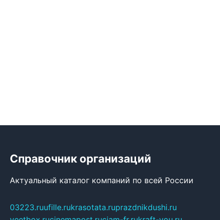
Справочник организаций
Актуальный каталог компаний по всей России
03223.ru
ufille.ru
krasotata.ru
prazdnikdushi.ru
veetbox.ru
cinemapost.ru
ciam-fr.ru
kraft-you.ru