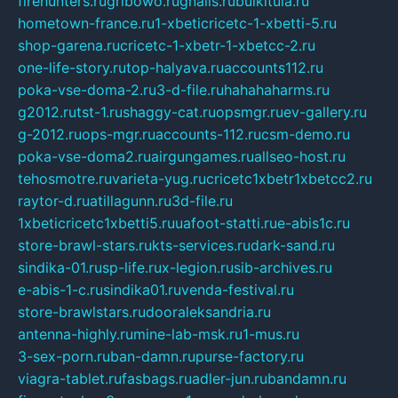
firehunters.ru
gribowo.ru
gnalis.ru
bulkitula.ru
hometown-france.ru
1-xbeticricetc-1-xbetti-5.ru
shop-garena.ru
cricetc-1-xbetr-1-xbetcc-2.ru
one-life-story.ru
top-halyava.ru
accounts112.ru
poka-vse-doma-2.ru
3-d-file.ru
hahahaharms.ru
g2012.ru
tst-1.ru
shaggy-cat.ru
opsmgr.ru
ev-gallery.ru
g-2012.ru
ops-mgr.ru
accounts-112.ru
csm-demo.ru
poka-vse-doma2.ru
airgungames.ru
allseo-host.ru
tehosmotre.ru
varieta-yug.ru
cricetc1xbetr1xbetcc2.ru
raytor-d.ru
atillagunn.ru
3d-file.ru
1xbeticricetc1xbetti5.ru
uafoot-statti.ru
e-abis1c.ru
store-brawl-stars.ru
kts-services.ru
dark-sand.ru
sindika-01.ru
sp-life.ru
x-legion.ru
sib-archives.ru
e-abis-1-c.ru
sindika01.ru
venda-festival.ru
store-brawlstars.ru
dooraleksandria.ru
antenna-highly.ru
mine-lab-msk.ru
1-mus.ru
3-sex-porn.ru
ban-damn.ru
purse-factory.ru
viagra-tablet.ru
fasbags.ru
adler-jun.ru
bandamn.ru