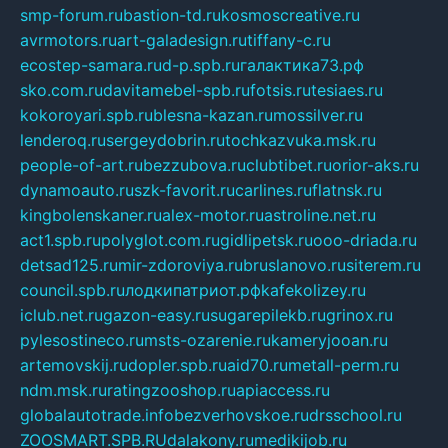
smp-forum.ru
bastion-td.ru
kosmoscreative.ru
avrmotors.ru
art-galadesign.ru
tiffany-c.ru
ecostep-samara.ru
d-p.spb.ru
галактика73.рф
sko.com.ru
davitamebel-spb.ru
fotsis.ru
tesiaes.ru
kokoroyari.spb.ru
blesna-kazan.ru
mossilver.ru
lenderoq.ru
sergeydobrin.ru
tochkazvuka.msk.ru
people-of-art.ru
bezzubova.ru
clubtibet.ru
orior-aks.ru
dynamoauto.ru
szk-favorit.ru
carlines.ru
flatnsk.ru
kingbolenskaner.ru
alex-motor.ru
astroline.net.ru
act1.spb.ru
polyglot.com.ru
gidlipetsk.ru
ooo-driada.ru
detsad125.ru
mir-zdoroviya.ru
bruslanovo.ru
siterem.ru
council.spb.ru
лодкипатриот.рф
kafekolizey.ru
iclub.net.ru
gazon-easy.ru
sugarepilekb.ru
grinox.ru
pylesostineco.ru
msts-ozarenie.ru
kameryjooan.ru
artemovskij.ru
dopler.spb.ru
aid70.ru
metall-perm.ru
ndm.msk.ru
ratingzooshop.ru
apiaccess.ru
globalautotrade.info
bezverhovskoe.ru
drsschool.ru
ZOOSMART.SPB.RU
dalakony.ru
medikijob.ru