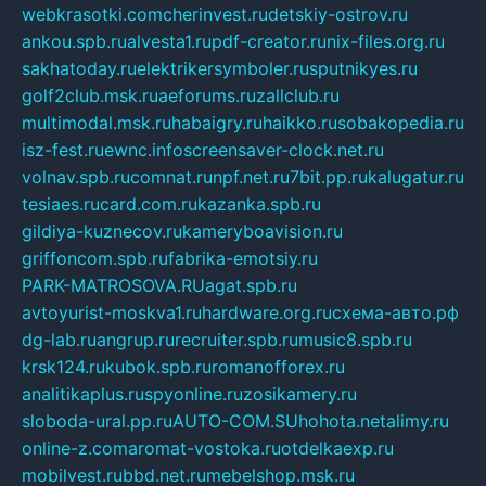
webkrasotki.com
cherinvest.ru
detskiy-ostrov.ru
ankou.spb.ru
alvesta1.ru
pdf-creator.ru
nix-files.org.ru
sakhatoday.ru
elektrikersymboler.ru
sputnikyes.ru
golf2club.msk.ru
aeforums.ru
zallclub.ru
multimodal.msk.ru
habaigry.ru
haikko.ru
sobakopedia.ru
isz-fest.ru
ewnc.info
screensaver-clock.net.ru
volnav.spb.ru
comnat.ru
npf.net.ru
7bit.pp.ru
kalugatur.ru
tesiaes.ru
card.com.ru
kazanka.spb.ru
gildiya-kuznecov.ru
kameryboavision.ru
griffoncom.spb.ru
fabrika-emotsiy.ru
PARK-MATROSOVA.RU
agat.spb.ru
avtoyurist-moskva1.ru
hardware.org.ru
схема-авто.рф
dg-lab.ru
angrup.ru
recruiter.spb.ru
music8.spb.ru
krsk124.ru
kubok.spb.ru
romanofforex.ru
analitikaplus.ru
spyonline.ru
zosikamery.ru
sloboda-ural.pp.ru
AUTO-COM.SU
hohota.net
alimy.ru
online-z.com
aromat-vostoka.ru
otdelkaexp.ru
mobilvest.ru
bbd.net.ru
mebelshop.msk.ru