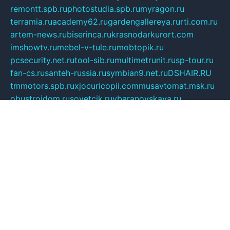
remontt.spb.ru
photostudia.spb.ru
myragon.ru
terramia.ru
academy62.ru
gardengallereya.ru
rti.com.ru
artem-news.ru
biserinca.ru
krasnodarkurort.com
imshowtv.ru
mebel-v-tule.ru
mobtopik.ru
pcsecurity.net.ru
tool-sib.ru
multimetrunit.ru
sp-tour.ru
fan-cs.ru
santeh-russia.ru
symbian9.net.ru
DSHAIR.RU
tmmotors.spb.ru
xjocuricopii.com
musavtomat.msk.ru
obustrojdom.ru
sovetcik.ru
ybaranovskaya.ru
ppknews.ru
cult-alshei.ru
JAPANRUSSIA.RU
proekciyamebel.ru
imper-finans.ru
rim.org.ru
glamourai.ru
brassminus.ru
zabor-pro.ru
ftn.pp.ru
dorogoe58.ru
laimengpacker.ru
kuzova-zapchasti.ru
sageerp.ru
taxodrom.ru
dsrazvitie.ru
hardcity.net.ru
ratinghomegames.ru
topservice25.ru
gubernyan.ru
gtglasslined.ru
ii4.ru
tssport.spb.ru
andorra24.com
blackwallstreet.ru
oboimos.ru
optim-doors.com.ru
ikuch.ru
nycr.org.ru
npa21.ru
vremya-ch.spb.ru
desert000.ru
ivtorgi.ru
ifiori.ru
catalog-statei.ru