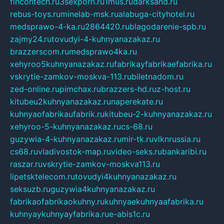
fincontech.ru
3sexporn.ru
1mus.ru
darksand.ru
rebus-toys.ru
minelab-msk.ru
alabuga-cityhotel.ru
medsprawo-4-ka.ru
2864420.ru
blagodarenie-spb.ru
zajmy24.ru
tovudyi-4-kuhnyanazakaz.ru
brazzerscom.ru
medsprawo4ka.ru
xehyroo5kuhnyanazakaz.ru
fabrikayfabrikaefabrika.ru
vskrytie-zamkov-moskva-113.ru
biletnadom.ru
zed-online.ru
pimchax.ru
brazzers-hd.ru
z-host.ru
kitubeu2kuhnyanazakaz.ru
naperekate.ru
kuhnyaofabrikaufabrik.ru
kitubeu-2-kuhnyanazakaz.ru
xehyroo-5-kuhnyanazakaz.ru
cs-68.ru
guzywia-4-kuhnyanazakaz.ru
mir-tk.ru
vlknrussia.ru
cs68.ru
vladivostok-map.ru
video-seks.ru
bankaribi.ru
raszar.ru
vskrytie-zamkov-moskva113.ru
lipetsktelecom.ru
tovudyi4kuhnyanazakaz.ru
seksuzb.ru
guzywia4kuhnyanazakaz.ru
fabrikaofabrikaokuhny.ru
kuhnyaekuhnyaafabrika.ru
kuhnyaykuhnyayfabrika.ru
e-abis1c.ru