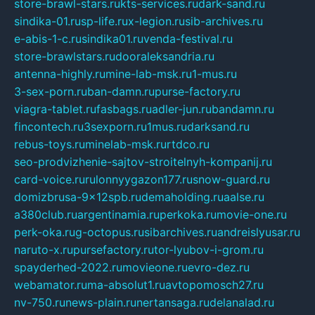
store-brawl-stars.ru
kts-services.ru
dark-sand.ru
sindika-01.ru
sp-life.ru
x-legion.ru
sib-archives.ru
e-abis-1-c.ru
sindika01.ru
venda-festival.ru
store-brawlstars.ru
dooraleksandria.ru
antenna-highly.ru
mine-lab-msk.ru
1-mus.ru
3-sex-porn.ru
ban-damn.ru
purse-factory.ru
viagra-tablet.ru
fasbags.ru
adler-jun.ru
bandamn.ru
fincontech.ru
3sexporn.ru
1mus.ru
darksand.ru
rebus-toys.ru
minelab-msk.ru
rtdco.ru
seo-prodvizhenie-sajtov-stroitelnyh-kompanij.ru
card-voice.ru
rulonnyygazon177.ru
snow-guard.ru
domizbrusa-9x12spb.ru
demaholding.ru
aalse.ru
a380club.ru
argentinamia.ru
perkoka.ru
movie-one.ru
perk-oka.ru
g-octopus.ru
sibarchives.ru
andreislyusar.ru
naruto-x.ru
pursefactory.ru
tor-lyubov-i-grom.ru
spayderhed-2022.ru
movieone.ru
evro-dez.ru
webamator.ru
ma-absolut1.ru
avtopomosch27.ru
nv-750.ru
news-plain.ru
nertansaga.ru
delanalad.ru