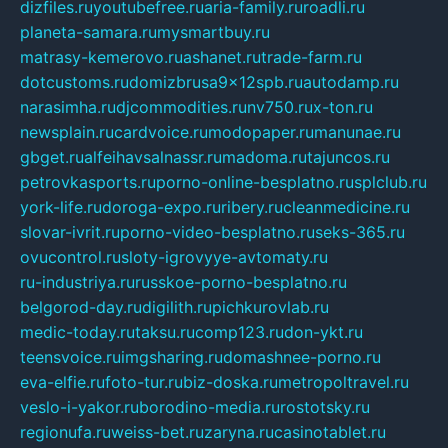
dizfiles.ru
youtubefree.ru
aria-family.ru
roadli.ru
planeta-samara.ru
mysmartbuy.ru
matrasy-kemerovo.ru
ashanet.ru
trade-farm.ru
dotcustoms.ru
domizbrusa9x12spb.ru
autodamp.ru
narasimha.ru
djcommodities.ru
nv750.ru
x-ton.ru
newsplain.ru
cardvoice.ru
modopaper.ru
manunae.ru
gbget.ru
alfeihavsalnassr.ru
madoma.ru
tajuncos.ru
petrovkasports.ru
porno-online-besplatno.ru
splclub.ru
york-life.ru
doroga-expo.ru
ribery.ru
cleanmedicine.ru
slovar-ivrit.ru
porno-video-besplatno.ru
seks-365.ru
ovucontrol.ru
sloty-igrovyye-avtomaty.ru
ru-industriya.ru
russkoe-porno-besplatno.ru
belgorod-day.ru
digilith.ru
pichkurovlab.ru
medic-today.ru
taksu.ru
comp123.ru
don-ykt.ru
teensvoice.ru
imgsharing.ru
domashnee-porno.ru
eva-elfie.ru
foto-tur.ru
biz-doska.ru
metropoltravel.ru
veslo-i-yakor.ru
borodino-media.ru
rostotsky.ru
regionufa.ru
weiss-bet.ru
zaryna.ru
casinotablet.ru