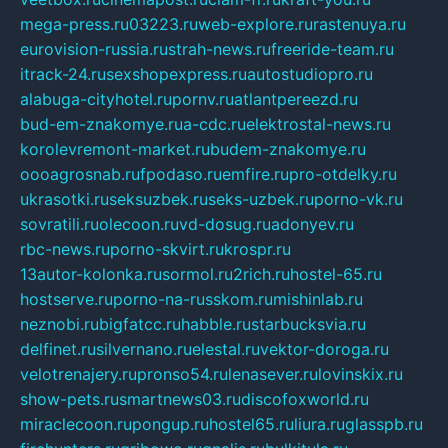
mega-press.ru
03223.ru
web-explore.ru
rastenuya.ru
eurovision-russia.ru
strah-news.ru
freeride-team.ru
itrack-24.ru
sexshopexpress.ru
autostudiopro.ru
alabuga-cityhotel.ru
pornv.ru
atlantpereezd.ru
bud-em-znakomye.ru
a-cdc.ru
elektrostal-news.ru
korolevremont-market.ru
budem-znakomye.ru
oooagrosnab.ru
fpodaso.ru
emfire.ru
pro-otdelky.ru
ukrasotki.ru
seksuzbek.ru
seks-uzbek.ru
porno-vk.ru
sovratili.ru
olecoon.ru
vd-dosug.ru
adonyev.ru
rbc-news.ru
porno-skvirt.ru
krospr.ru
13autor-kolonka.ru
sormol.ru
2rich.ru
hostel-65.ru
hostserve.ru
porno-na-russkom.ru
mishinlab.ru
neznobi.ru
bigfatcc.ru
habble.ru
starbucksvia.ru
delfinet.ru
silvernano.ru
elestal.ru
vektor-doroga.ru
velotrenajery.ru
pronso54.ru
lenasever.ru
lovinskix.ru
show-pets.ru
smartnews03.ru
discofoxworld.ru
miraclecoon.ru
pongup.ru
hostel65.ru
liura.ru
glasspb.ru