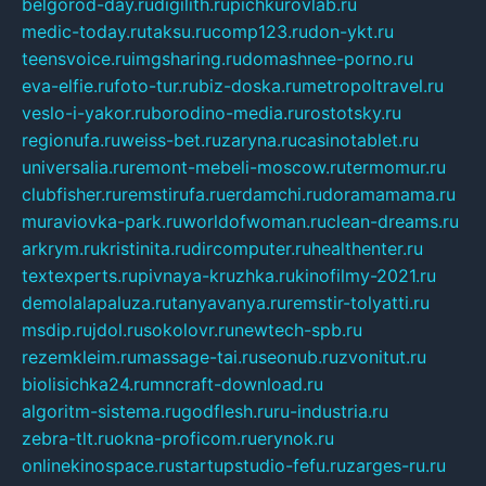
belgorod-day.ru
digilith.ru
pichkurovlab.ru
medic-today.ru
taksu.ru
comp123.ru
don-ykt.ru
teensvoice.ru
imgsharing.ru
domashnee-porno.ru
eva-elfie.ru
foto-tur.ru
biz-doska.ru
metropoltravel.ru
veslo-i-yakor.ru
borodino-media.ru
rostotsky.ru
regionufa.ru
weiss-bet.ru
zaryna.ru
casinotablet.ru
universalia.ru
remont-mebeli-moscow.ru
termomur.ru
clubfisher.ru
remstirufa.ru
erdamchi.ru
doramamama.ru
muraviovka-park.ru
worldofwoman.ru
clean-dreams.ru
arkrym.ru
kristinita.ru
dircomputer.ru
healthenter.ru
textexperts.ru
pivnaya-kruzhka.ru
kinofilmy-2021.ru
demolalapaluza.ru
tanyavanya.ru
remstir-tolyatti.ru
msdip.ru
jdol.ru
sokolovr.ru
newtech-spb.ru
rezemkleim.ru
massage-tai.ru
seonub.ru
zvonitut.ru
biolisichka24.ru
mncraft-download.ru
algoritm-sistema.ru
godflesh.ru
ru-industria.ru
zebra-tlt.ru
okna-proficom.ru
erynok.ru
onlinekinospace.ru
startupstudio-fefu.ru
zarges-ru.ru