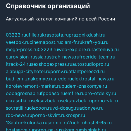
Справочник организаций
Актуальный каталог компаний по всей России
03223.ru
ufille.ru
krasotata.ru
prazdnikdushi.ru
veetbox.ru
cinemapost.ru
ciam-fr.ru
kraft-you.ru
mega-press.ru
03223.ru
web-explore.ru
rastenuya.ru
eurovision-russia.ru
strah-news.ru
freeride-team.ru
itrack-24.ru
sexshopexpress.ru
autostudiopro.ru
alabuga-cityhotel.ru
pornv.ru
atlantpereezd.ru
bud-em-znakomye.ru
a-cdc.ru
elektrostal-news.ru
korolevremont-market.ru
budem-znakomye.ru
oooagrosnab.ru
fpodaso.ru
emfire.ru
pro-otdelky.ru
ukrasotki.ru
seksuzbek.ru
seks-uzbek.ru
porno-vk.ru
sovratili.ru
olecoon.ru
vd-dosug.ru
adonyev.ru
rbc-news.ru
porno-skvirt.ru
krospr.ru
13autor-kolonka.ru
sormol.ru
2rich.ru
hostel-65.ru
hostserve.ru
porno-na-russkom.ru
mishinlab.ru