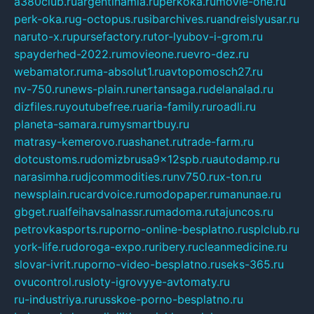
a380club.ru
argentinamia.ru
perkoka.ru
movie-one.ru
perk-oka.ru
g-octopus.ru
sibarchives.ru
andreislyusar.ru
naruto-x.ru
pursefactory.ru
tor-lyubov-i-grom.ru
spayderhed-2022.ru
movieone.ru
evro-dez.ru
webamator.ru
ma-absolut1.ru
avtopomosch27.ru
nv-750.ru
news-plain.ru
nertansaga.ru
delanalad.ru
dizfiles.ru
youtubefree.ru
aria-family.ru
roadli.ru
planeta-samara.ru
mysmartbuy.ru
matrasy-kemerovo.ru
ashanet.ru
trade-farm.ru
dotcustoms.ru
domizbrusa9x12spb.ru
autodamp.ru
narasimha.ru
djcommodities.ru
nv750.ru
x-ton.ru
newsplain.ru
cardvoice.ru
modopaper.ru
manunae.ru
gbget.ru
alfeihavsalnassr.ru
madoma.ru
tajuncos.ru
petrovkasports.ru
porno-online-besplatno.ru
splclub.ru
york-life.ru
doroga-expo.ru
ribery.ru
cleanmedicine.ru
slovar-ivrit.ru
porno-video-besplatno.ru
seks-365.ru
ovucontrol.ru
sloty-igrovyye-avtomaty.ru
ru-industriya.ru
russkoe-porno-besplatno.ru