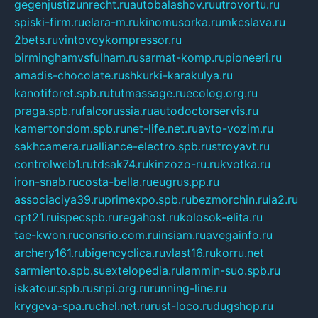
gegenjustizunrecht.ru
autobalashov.ru
utrovortu.ru
spiski-firm.ru
elara-m.ru
kinomusorka.ru
mkcslava.ru
2bets.ru
vintovoykompressor.ru
birminghamvsfulham.ru
sarmat-komp.ru
pioneeri.ru
amadis-chocolate.ru
shkurki-karakulya.ru
kanotiforet.spb.ru
tutmassage.ru
ecolog.org.ru
praga.spb.ru
falcorussia.ru
autodoctorservis.ru
kamertondom.spb.ru
net-life.net.ru
avto-vozim.ru
sakhcamera.ru
alliance-electro.spb.ru
stroyavt.ru
controlweb1.ru
tdsak74.ru
kinzozo-ru.ru
kvotka.ru
iron-snab.ru
costa-bella.ru
eugrus.pp.ru
associaciya39.ru
primexpo.spb.ru
bezmorchin.ru
ia2.ru
cpt21.ru
ispecspb.ru
regahost.ru
kolosok-elita.ru
tae-kwon.ru
consrio.com.ru
insiam.ru
avegainfo.ru
archery161.ru
bigencyclica.ru
vlast16.ru
korru.net
sarmiento.spb.su
extelopedia.ru
lammin-suo.spb.ru
iskatour.spb.ru
snpi.org.ru
running-line.ru
krygeva-spa.ru
chel.net.ru
rust-loco.ru
dugshop.ru