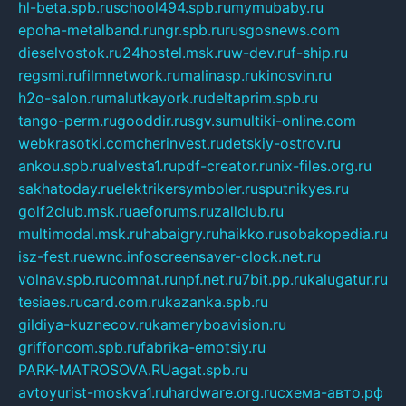
hl-beta.spb.ru
school494.spb.ru
mymubaby.ru
epoha-metalband.ru
ngr.spb.ru
rusgosnews.com
dieselvostok.ru
24hostel.msk.ru
w-dev.ru
f-ship.ru
regsmi.ru
filmnetwork.ru
malinasp.ru
kinosvin.ru
h2o-salon.ru
malutkayork.ru
deltaprim.spb.ru
tango-perm.ru
gooddir.ru
sgv.su
multiki-online.com
webkrasotki.com
cherinvest.ru
detskiy-ostrov.ru
ankou.spb.ru
alvesta1.ru
pdf-creator.ru
nix-files.org.ru
sakhatoday.ru
elektrikersymboler.ru
sputnikyes.ru
golf2club.msk.ru
aeforums.ru
zallclub.ru
multimodal.msk.ru
habaigry.ru
haikko.ru
sobakopedia.ru
isz-fest.ru
ewnc.info
screensaver-clock.net.ru
volnav.spb.ru
comnat.ru
npf.net.ru
7bit.pp.ru
kalugatur.ru
tesiaes.ru
card.com.ru
kazanka.spb.ru
gildiya-kuznecov.ru
kameryboavision.ru
griffoncom.spb.ru
fabrika-emotsiy.ru
PARK-MATROSOVA.RU
agat.spb.ru
avtoyurist-moskva1.ru
hardware.org.ru
схема-авто.рф