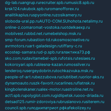
dg-lab.ru
angrup.ru
recruiter.spb.ru
music8.spb.ru
krsk124.ru
kubok.spb.ru
romanofforex.ru
analitikaplus.ru
spyonline.ru
zosikamery.ru
sloboda-ural.pp.ru
AUTO-COM.SU
hohota.net
alimy.ru
online-z.com
aromat-vostoka.ru
otdelkaexp.ru
mobilvest.ru
bbd.net.ru
mebelshop.msk.ru
smp-forum.ru
bastion-td.ru
kosmoscreative.ru
avrmotors.ru
art-galadesign.ru
tiffany-c.ru
ecostep-samara.ru
d-p.spb.ru
галактика73.рф
sko.com.ru
davitamebel-spb.ru
fotsis.ru
tesiaes.ru
kokoroyari.spb.ru
blesna-kazan.ru
mossilver.ru
lenderoq.ru
sergeydobrin.ru
tochkazvuka.msk.ru
people-of-art.ru
bezzubova.ru
clubtibet.ru
orior-aks.ru
dynamoauto.ru
szk-favorit.ru
carlines.ru
flatnsk.ru
kingbolenskaner.ru
alex-motor.ru
astroline.net.ru
act1.spb.ru
polyglot.com.ru
gidlipetsk.ru
ooo-driada.ru
detsad125.ru
mir-zdoroviya.ru
bruslanovo.ru
siterem.ru
council.spb.ru
лодкипатриот.рф
kafekolizey.ru