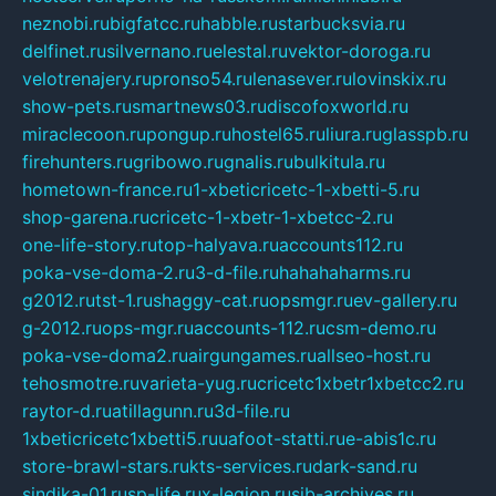
neznobi.ru
bigfatcc.ru
habble.ru
starbucksvia.ru
delfinet.ru
silvernano.ru
elestal.ru
vektor-doroga.ru
velotrenajery.ru
pronso54.ru
lenasever.ru
lovinskix.ru
show-pets.ru
smartnews03.ru
discofoxworld.ru
miraclecoon.ru
pongup.ru
hostel65.ru
liura.ru
glasspb.ru
firehunters.ru
gribowo.ru
gnalis.ru
bulkitula.ru
hometown-france.ru
1-xbeticricetc-1-xbetti-5.ru
shop-garena.ru
cricetc-1-xbetr-1-xbetcc-2.ru
one-life-story.ru
top-halyava.ru
accounts112.ru
poka-vse-doma-2.ru
3-d-file.ru
hahahaharms.ru
g2012.ru
tst-1.ru
shaggy-cat.ru
opsmgr.ru
ev-gallery.ru
g-2012.ru
ops-mgr.ru
accounts-112.ru
csm-demo.ru
poka-vse-doma2.ru
airgungames.ru
allseo-host.ru
tehosmotre.ru
varieta-yug.ru
cricetc1xbetr1xbetcc2.ru
raytor-d.ru
atillagunn.ru
3d-file.ru
1xbeticricetc1xbetti5.ru
uafoot-statti.ru
e-abis1c.ru
store-brawl-stars.ru
kts-services.ru
dark-sand.ru
sindika-01.ru
sp-life.ru
x-legion.ru
sib-archives.ru