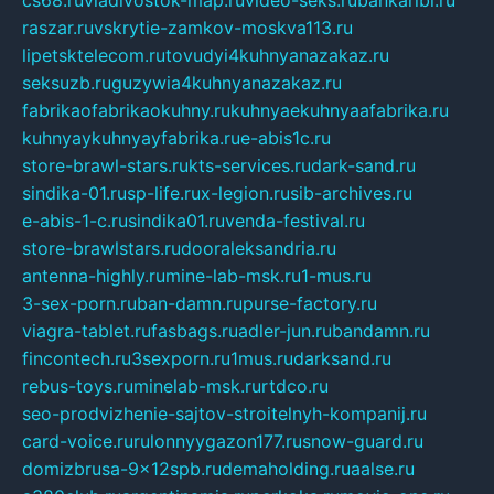
cs68.ru
vladivostok-map.ru
video-seks.ru
bankaribi.ru
raszar.ru
vskrytie-zamkov-moskva113.ru
lipetsktelecom.ru
tovudyi4kuhnyanazakaz.ru
seksuzb.ru
guzywia4kuhnyanazakaz.ru
fabrikaofabrikaokuhny.ru
kuhnyaekuhnyaafabrika.ru
kuhnyaykuhnyayfabrika.ru
e-abis1c.ru
store-brawl-stars.ru
kts-services.ru
dark-sand.ru
sindika-01.ru
sp-life.ru
x-legion.ru
sib-archives.ru
e-abis-1-c.ru
sindika01.ru
venda-festival.ru
store-brawlstars.ru
dooraleksandria.ru
antenna-highly.ru
mine-lab-msk.ru
1-mus.ru
3-sex-porn.ru
ban-damn.ru
purse-factory.ru
viagra-tablet.ru
fasbags.ru
adler-jun.ru
bandamn.ru
fincontech.ru
3sexporn.ru
1mus.ru
darksand.ru
rebus-toys.ru
minelab-msk.ru
rtdco.ru
seo-prodvizhenie-sajtov-stroitelnyh-kompanij.ru
card-voice.ru
rulonnyygazon177.ru
snow-guard.ru
domizbrusa-9x12spb.ru
demaholding.ru
aalse.ru