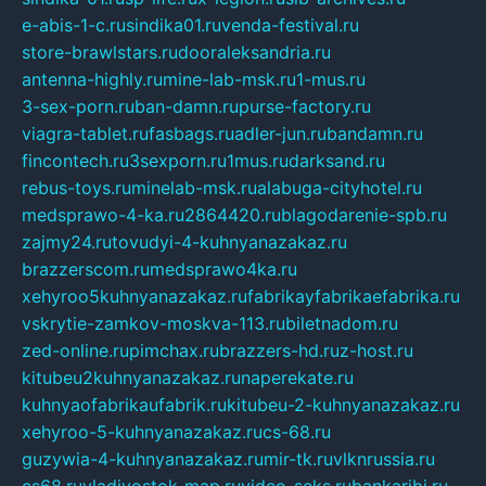
e-abis-1-c.ru
sindika01.ru
venda-festival.ru
store-brawlstars.ru
dooraleksandria.ru
antenna-highly.ru
mine-lab-msk.ru
1-mus.ru
3-sex-porn.ru
ban-damn.ru
purse-factory.ru
viagra-tablet.ru
fasbags.ru
adler-jun.ru
bandamn.ru
fincontech.ru
3sexporn.ru
1mus.ru
darksand.ru
rebus-toys.ru
minelab-msk.ru
alabuga-cityhotel.ru
medsprawo-4-ka.ru
2864420.ru
blagodarenie-spb.ru
zajmy24.ru
tovudyi-4-kuhnyanazakaz.ru
brazzerscom.ru
medsprawo4ka.ru
xehyroo5kuhnyanazakaz.ru
fabrikayfabrikaefabrika.ru
vskrytie-zamkov-moskva-113.ru
biletnadom.ru
zed-online.ru
pimchax.ru
brazzers-hd.ru
z-host.ru
kitubeu2kuhnyanazakaz.ru
naperekate.ru
kuhnyaofabrikaufabrik.ru
kitubeu-2-kuhnyanazakaz.ru
xehyroo-5-kuhnyanazakaz.ru
cs-68.ru
guzywia-4-kuhnyanazakaz.ru
mir-tk.ru
vlknrussia.ru