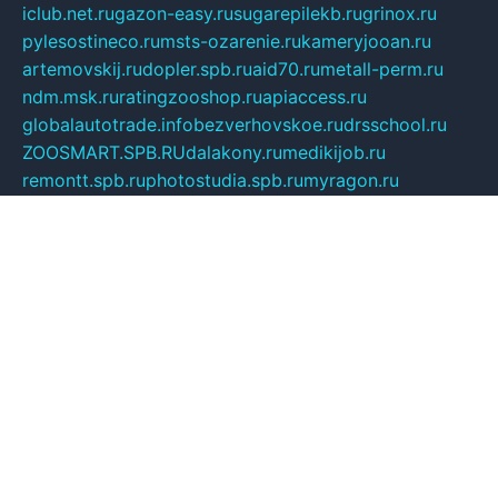
iclub.net.ru
gazon-easy.ru
sugarepilekb.ru
grinox.ru
pylesostineco.ru
msts-ozarenie.ru
kameryjooan.ru
artemovskij.ru
dopler.spb.ru
aid70.ru
metall-perm.ru
ndm.msk.ru
ratingzooshop.ru
apiaccess.ru
globalautotrade.info
bezverhovskoe.ru
drsschool.ru
ZOOSMART.SPB.RU
dalakony.ru
medikijob.ru
remontt.spb.ru
photostudia.spb.ru
myragon.ru
terramia.ru
academy62.ru
gardengallereya.ru
rti.com.ru
artem-news.ru
biserinca.ru
krasnodarkurort.com
imshowtv.ru
mebel-v-tule.ru
mobtopik.ru
pcsecurity.net.ru
tool-sib.ru
multimetrunit.ru
sp-tour.ru
fan-cs.ru
santeh-russia.ru
symbian9.net.ru
DSHAIR.RU
tmmotors.spb.ru
xjocuricopii.com
musavtomat.msk.ru
obustrojdom.ru
sovetcik.ru
ybaranovskaya.ru
ppknews.ru
cult-alshei.ru
JAPANRUSSIA.RU
proekciyamebel.ru
imper-finans.ru
rim.org.ru
glamourai.ru
brassminus.ru
zabor-pro.ru
ftn.pp.ru
dorogoe58.ru
laimengpacker.ru
kuzova-zapchasti.ru