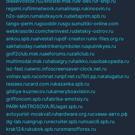
dieselvostok.ru
24hostel.msk.ru
w-dev.ru
f-ship.ru
regsmi.ru
filmnetwork.ru
malinasp.ru
kinosvin.ru
h2o-salon.ru
malutkayork.ru
deltaprim.spb.ru
tango-perm.ru
gooddir.ru
sgv.su
multiki-online.com
webkrasotki.com
cherinvest.ru
detskiy-ostrov.ru
ankou.spb.ru
alvesta1.ru
pdf-creator.ru
nix-files.org.ru
sakhatoday.ru
elektrikersymboler.ru
sputnikyes.ru
golf2club.msk.ru
aeforums.ru
zallclub.ru
multimodal.msk.ru
habaigry.ru
haikko.ru
sobakopedia.ru
isz-fest.ru
ewnc.info
screensaver-clock.net.ru
volnav.spb.ru
comnat.ru
npf.net.ru
7bit.pp.ru
kalugatur.ru
tesiaes.ru
card.com.ru
kazanka.spb.ru
gildiya-kuznecov.ru
kameryboavision.ru
griffoncom.spb.ru
fabrika-emotsiy.ru
PARK-MATROSOVA.RU
agat.spb.ru
avtoyurist-moskva1.ru
hardware.org.ru
схема-авто.рф
dg-lab.ru
angrup.ru
recruiter.spb.ru
music8.spb.ru
krsk124.ru
kubok.spb.ru
romanofforex.ru