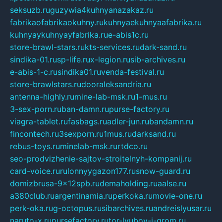
seksuzb.ru
guzywia4kuhnyanazakaz.ru
fabrikaofabrikaokuhny.ru
kuhnyaekuhnyaafabrika.ru
kuhnyaykuhnyayfabrika.ru
e-abis1c.ru
store-brawl-stars.ru
kts-services.ru
dark-sand.ru
sindika-01.ru
sp-life.ru
x-legion.ru
sib-archives.ru
e-abis-1-c.ru
sindika01.ru
venda-festival.ru
store-brawlstars.ru
dooraleksandria.ru
antenna-highly.ru
mine-lab-msk.ru
1-mus.ru
3-sex-porn.ru
ban-damn.ru
purse-factory.ru
viagra-tablet.ru
fasbags.ru
adler-jun.ru
bandamn.ru
fincontech.ru
3sexporn.ru
1mus.ru
darksand.ru
rebus-toys.ru
minelab-msk.ru
rtdco.ru
seo-prodvizhenie-sajtov-stroitelnyh-kompanij.ru
card-voice.ru
rulonnyygazon177.ru
snow-guard.ru
domizbrusa-9x12spb.ru
demaholding.ru
aalse.ru
a380club.ru
argentinamia.ru
perkoka.ru
movie-one.ru
perk-oka.ru
g-octopus.ru
sibarchives.ru
andreislyusar.ru
naruto-x.ru
pursefactory.ru
tor-lyubov-i-grom.ru