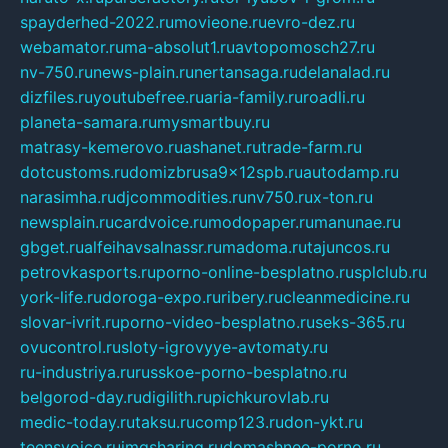
spayderhed-2022.ru
movieone.ru
evro-dez.ru
webamator.ru
ma-absolut1.ru
avtopomosch27.ru
nv-750.ru
news-plain.ru
nertansaga.ru
delanalad.ru
dizfiles.ru
youtubefree.ru
aria-family.ru
roadli.ru
planeta-samara.ru
mysmartbuy.ru
matrasy-kemerovo.ru
ashanet.ru
trade-farm.ru
dotcustoms.ru
domizbrusa9x12spb.ru
autodamp.ru
narasimha.ru
djcommodities.ru
nv750.ru
x-ton.ru
newsplain.ru
cardvoice.ru
modopaper.ru
manunae.ru
gbget.ru
alfeihavsalnassr.ru
madoma.ru
tajuncos.ru
petrovkasports.ru
porno-online-besplatno.ru
splclub.ru
york-life.ru
doroga-expo.ru
ribery.ru
cleanmedicine.ru
slovar-ivrit.ru
porno-video-besplatno.ru
seks-365.ru
ovucontrol.ru
sloty-igrovyye-avtomaty.ru
ru-industriya.ru
russkoe-porno-besplatno.ru
belgorod-day.ru
digilith.ru
pichkurovlab.ru
medic-today.ru
taksu.ru
comp123.ru
don-ykt.ru
teensvoice.ru
imgsharing.ru
domashnee-porno.ru