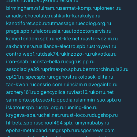
2bets.ru
vintovoykompressor.ru
birminghamvsfulham.ru
sarmat-komp.ru
pioneeri.ru
amadis-chocolate.ru
shkurki-karakulya.ru
kanotiforet.spb.ru
tutmassage.ru
ecolog.org.ru
praga.spb.ru
falcorussia.ru
autodoctorservis.ru
kamertondom.spb.ru
net-life.net.ru
avto-vozim.ru
sakhcamera.ru
alliance-electro.spb.ru
stroyavt.ru
controlweb1.ru
tdsak74.ru
kinzozo-ru.ru
kvotka.ru
iron-snab.ru
costa-bella.ru
eugrus.pp.ru
associaciya39.ru
primexpo.spb.ru
bezmorchin.ru
ia2.ru
cpt21.ru
ispecspb.ru
regahost.ru
kolosok-elita.ru
tae-kwon.ru
consrio.com.ru
insiam.ru
avegainfo.ru
archery161.ru
bigencyclica.ru
vlast16.ru
korru.net
sarmiento.spb.su
extelopedia.ru
lammin-suo.spb.ru
iskatour.spb.ru
snpi.org.ru
running-line.ru
krygeva-spa.ru
chel.net.ru
rust-loco.ru
dugshop.ru
hl-beta.spb.ru
school494.spb.ru
mymubaby.ru
epoha-metalband.ru
ngr.spb.ru
rusgosnews.com