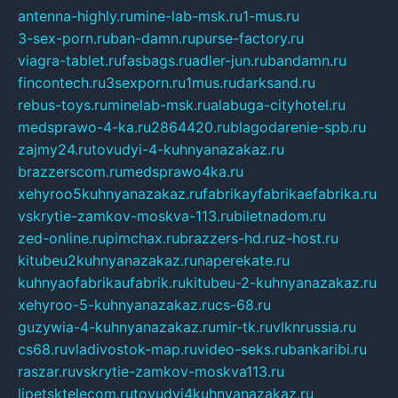
antenna-highly.ru
mine-lab-msk.ru
1-mus.ru
3-sex-porn.ru
ban-damn.ru
purse-factory.ru
viagra-tablet.ru
fasbags.ru
adler-jun.ru
bandamn.ru
fincontech.ru
3sexporn.ru
1mus.ru
darksand.ru
rebus-toys.ru
minelab-msk.ru
alabuga-cityhotel.ru
medsprawo-4-ka.ru
2864420.ru
blagodarenie-spb.ru
zajmy24.ru
tovudyi-4-kuhnyanazakaz.ru
brazzerscom.ru
medsprawo4ka.ru
xehyroo5kuhnyanazakaz.ru
fabrikayfabrikaefabrika.ru
vskrytie-zamkov-moskva-113.ru
biletnadom.ru
zed-online.ru
pimchax.ru
brazzers-hd.ru
z-host.ru
kitubeu2kuhnyanazakaz.ru
naperekate.ru
kuhnyaofabrikaufabrik.ru
kitubeu-2-kuhnyanazakaz.ru
xehyroo-5-kuhnyanazakaz.ru
cs-68.ru
guzywia-4-kuhnyanazakaz.ru
mir-tk.ru
vlknrussia.ru
cs68.ru
vladivostok-map.ru
video-seks.ru
bankaribi.ru
raszar.ru
vskrytie-zamkov-moskva113.ru
lipetsktelecom.ru
tovudyi4kuhnyanazakaz.ru