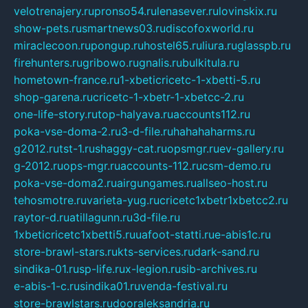
velotrenajery.ru
pronso54.ru
lenasever.ru
lovinskix.ru
show-pets.ru
smartnews03.ru
discofoxworld.ru
miraclecoon.ru
pongup.ru
hostel65.ru
liura.ru
glasspb.ru
firehunters.ru
gribowo.ru
gnalis.ru
bulkitula.ru
hometown-france.ru
1-xbeticricetc-1-xbetti-5.ru
shop-garena.ru
cricetc-1-xbetr-1-xbetcc-2.ru
one-life-story.ru
top-halyava.ru
accounts112.ru
poka-vse-doma-2.ru
3-d-file.ru
hahahaharms.ru
g2012.ru
tst-1.ru
shaggy-cat.ru
opsmgr.ru
ev-gallery.ru
g-2012.ru
ops-mgr.ru
accounts-112.ru
csm-demo.ru
poka-vse-doma2.ru
airgungames.ru
allseo-host.ru
tehosmotre.ru
varieta-yug.ru
cricetc1xbetr1xbetcc2.ru
raytor-d.ru
atillagunn.ru
3d-file.ru
1xbeticricetc1xbetti5.ru
uafoot-statti.ru
e-abis1c.ru
store-brawl-stars.ru
kts-services.ru
dark-sand.ru
sindika-01.ru
sp-life.ru
x-legion.ru
sib-archives.ru
e-abis-1-c.ru
sindika01.ru
venda-festival.ru
store-brawlstars.ru
dooraleksandria.ru