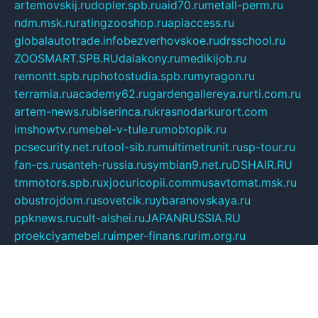
artemovskij.ru
dopler.spb.ru
aid70.ru
metall-perm.ru
ndm.msk.ru
ratingzooshop.ru
apiaccess.ru
globalautotrade.info
bezverhovskoe.ru
drsschool.ru
ZOOSMART.SPB.RU
dalakony.ru
medikijob.ru
remontt.spb.ru
photostudia.spb.ru
myragon.ru
terramia.ru
academy62.ru
gardengallereya.ru
rti.com.ru
artem-news.ru
biserinca.ru
krasnodarkurort.com
imshowtv.ru
mebel-v-tule.ru
mobtopik.ru
pcsecurity.net.ru
tool-sib.ru
multimetrunit.ru
sp-tour.ru
fan-cs.ru
santeh-russia.ru
symbian9.net.ru
DSHAIR.RU
tmmotors.spb.ru
xjocuricopii.com
musavtomat.msk.ru
obustrojdom.ru
sovetcik.ru
ybaranovskaya.ru
ppknews.ru
cult-alshei.ru
JAPANRUSSIA.RU
proekciyamebel.ru
imper-finans.ru
rim.org.ru
glamourai.ru
brassminus.ru
zabor-pro.ru
ftn.pp.ru
dorogoe58.ru
laimengpacker.ru
kuzova-zapchasti.ru
sageerp.ru
taxodrom.ru
dsrazvitie.ru
hardcity.net.ru
ratinghomegames.ru
topservice25.ru
gubernyan.ru