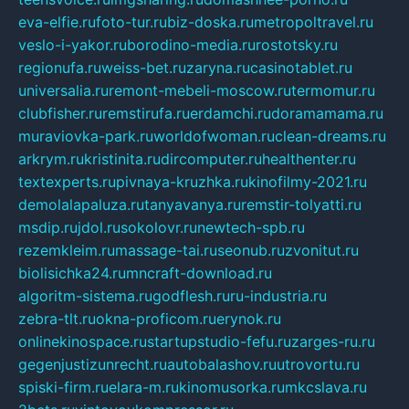
eva-elfie.ru
foto-tur.ru
biz-doska.ru
metropoltravel.ru
veslo-i-yakor.ru
borodino-media.ru
rostotsky.ru
regionufa.ru
weiss-bet.ru
zaryna.ru
casinotablet.ru
universalia.ru
remont-mebeli-moscow.ru
termomur.ru
clubfisher.ru
remstirufa.ru
erdamchi.ru
doramamama.ru
muraviovka-park.ru
worldofwoman.ru
clean-dreams.ru
arkrym.ru
kristinita.ru
dircomputer.ru
healthenter.ru
textexperts.ru
pivnaya-kruzhka.ru
kinofilmy-2021.ru
demolalapaluza.ru
tanyavanya.ru
remstir-tolyatti.ru
msdip.ru
jdol.ru
sokolovr.ru
newtech-spb.ru
rezemkleim.ru
massage-tai.ru
seonub.ru
zvonitut.ru
biolisichka24.ru
mncraft-download.ru
algoritm-sistema.ru
godflesh.ru
ru-industria.ru
zebra-tlt.ru
okna-proficom.ru
erynok.ru
onlinekinospace.ru
startupstudio-fefu.ru
zarges-ru.ru
gegenjustizunrecht.ru
autobalashov.ru
utrovortu.ru
spiski-firm.ru
elara-m.ru
kinomusorka.ru
mkcslava.ru