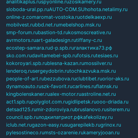
analitikaplus.ru
spyonline.ru
zosikamery.ru
sloboda-ural.pp.ru
AUTO-COM.SU
hohota.net
alimy.ru
online-z.com
aromat-vostoka.ru
otdelkaexp.ru
mobilvest.ru
bbd.net.ru
mebelshop.msk.ru
smp-forum.ru
bastion-td.ru
kosmoscreative.ru
avrmotors.ru
art-galadesign.ru
tiffany-c.ru
ecostep-samara.ru
d-p.spb.ru
галактика73.рф
sko.com.ru
davitamebel-spb.ru
fotsis.ru
tesiaes.ru
kokoroyari.spb.ru
blesna-kazan.ru
mossilver.ru
lenderoq.ru
sergeydobrin.ru
tochkazvuka.msk.ru
people-of-art.ru
bezzubova.ru
clubtibet.ru
orior-aks.ru
dynamoauto.ru
szk-favorit.ru
carlines.ru
flatnsk.ru
kingbolenskaner.ru
alex-motor.ru
astroline.net.ru
act1.spb.ru
polyglot.com.ru
gidlipetsk.ru
ooo-driada.ru
detsad125.ru
mir-zdoroviya.ru
bruslanovo.ru
siterem.ru
council.spb.ru
лодкипатриот.рф
kafekolizey.ru
iclub.net.ru
gazon-easy.ru
sugarepilekb.ru
grinox.ru
pylesostineco.ru
msts-ozarenie.ru
kameryjooan.ru