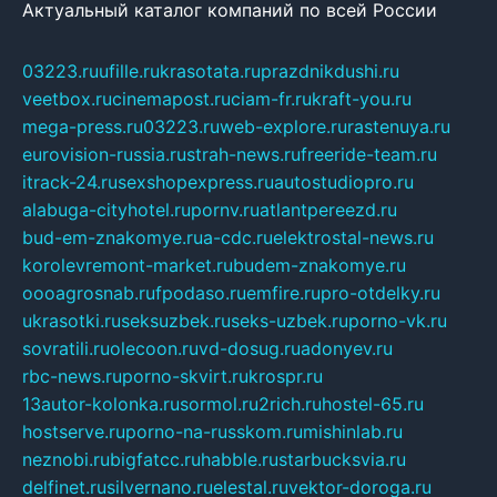
Актуальный каталог компаний по всей России
03223.ru
ufille.ru
krasotata.ru
prazdnikdushi.ru
veetbox.ru
cinemapost.ru
ciam-fr.ru
kraft-you.ru
mega-press.ru
03223.ru
web-explore.ru
rastenuya.ru
eurovision-russia.ru
strah-news.ru
freeride-team.ru
itrack-24.ru
sexshopexpress.ru
autostudiopro.ru
alabuga-cityhotel.ru
pornv.ru
atlantpereezd.ru
bud-em-znakomye.ru
a-cdc.ru
elektrostal-news.ru
korolevremont-market.ru
budem-znakomye.ru
oooagrosnab.ru
fpodaso.ru
emfire.ru
pro-otdelky.ru
ukrasotki.ru
seksuzbek.ru
seks-uzbek.ru
porno-vk.ru
sovratili.ru
olecoon.ru
vd-dosug.ru
adonyev.ru
rbc-news.ru
porno-skvirt.ru
krospr.ru
13autor-kolonka.ru
sormol.ru
2rich.ru
hostel-65.ru
hostserve.ru
porno-na-russkom.ru
mishinlab.ru
neznobi.ru
bigfatcc.ru
habble.ru
starbucksvia.ru
delfinet.ru
silvernano.ru
elestal.ru
vektor-doroga.ru