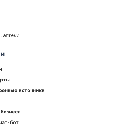
, аптеки
ми
и
арты
еренные источники
 бизнеса
чат-бот