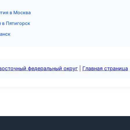
ятия в Москва
 в Пятигорск
манск
евосточный федеральный округ
|
Главная страница