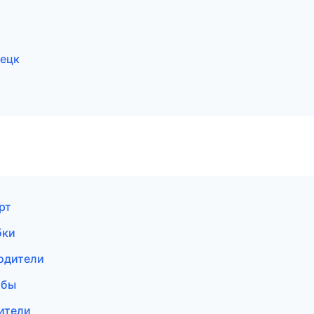
нецк
рт
бки
водители
жбы
дители