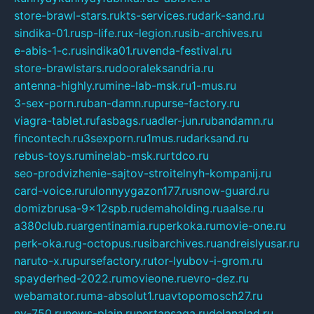
store-brawl-stars.ru
kts-services.ru
dark-sand.ru
sindika-01.ru
sp-life.ru
x-legion.ru
sib-archives.ru
e-abis-1-c.ru
sindika01.ru
venda-festival.ru
store-brawlstars.ru
dooraleksandria.ru
antenna-highly.ru
mine-lab-msk.ru
1-mus.ru
3-sex-porn.ru
ban-damn.ru
purse-factory.ru
viagra-tablet.ru
fasbags.ru
adler-jun.ru
bandamn.ru
fincontech.ru
3sexporn.ru
1mus.ru
darksand.ru
rebus-toys.ru
minelab-msk.ru
rtdco.ru
seo-prodvizhenie-sajtov-stroitelnyh-kompanij.ru
card-voice.ru
rulonnyygazon177.ru
snow-guard.ru
domizbrusa-9x12spb.ru
demaholding.ru
aalse.ru
a380club.ru
argentinamia.ru
perkoka.ru
movie-one.ru
perk-oka.ru
g-octopus.ru
sibarchives.ru
andreislyusar.ru
naruto-x.ru
pursefactory.ru
tor-lyubov-i-grom.ru
spayderhed-2022.ru
movieone.ru
evro-dez.ru
webamator.ru
ma-absolut1.ru
avtopomosch27.ru
nv-750.ru
news-plain.ru
nertansaga.ru
delanalad.ru