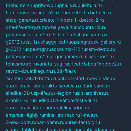
firehunters.ru
gribowo.ru
gnalis.ru
bulkitula.ru
hometown-france.ru
1-xbeticricetc-1-xbetti-5.ru
shop-garena.ru
cricetc-1-xbetr-1-xbetcc-2.ru
one-life-story.ru
top-halyava.ru
accounts112.ru
poka-vse-doma-2.ru
3-d-file.ru
hahahaharms.ru
g2012.ru
tst-1.ru
shaggy-cat.ru
opsmgr.ru
ev-gallery.ru
g-2012.ru
ops-mgr.ru
accounts-112.ru
csm-demo.ru
poka-vse-doma2.ru
airgungames.ru
allseo-host.ru
tehosmotre.ru
varieta-yug.ru
cricetc1xbetr1xbetcc2.ru
raytor-d.ru
atillagunn.ru
3d-file.ru
1xbeticricetc1xbetti5.ru
uafoot-statti.ru
e-abis1c.ru
store-brawl-stars.ru
kts-services.ru
dark-sand.ru
sindika-01.ru
sp-life.ru
x-legion.ru
sib-archives.ru
e-abis-1-c.ru
sindika01.ru
venda-festival.ru
store-brawlstars.ru
dooraleksandria.ru
antenna-highly.ru
mine-lab-msk.ru
1-mus.ru
3-sex-porn.ru
ban-damn.ru
purse-factory.ru
viagra-tablet.ru
fasbags.ru
adler-jun.ru
bandamn.ru