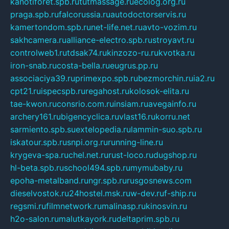
kanotiforet.spb.ru
tutmassage.ru
ecolog.org.ru
praga.spb.ru
falcorussia.ru
autodoctorservis.ru
kamertondom.spb.ru
net-life.net.ru
avto-vozim.ru
sakhcamera.ru
alliance-electro.spb.ru
stroyavt.ru
controlweb1.ru
tdsak74.ru
kinzozo-ru.ru
kvotka.ru
iron-snab.ru
costa-bella.ru
eugrus.pp.ru
associaciya39.ru
primexpo.spb.ru
bezmorchin.ru
ia2.ru
cpt21.ru
ispecspb.ru
regahost.ru
kolosok-elita.ru
tae-kwon.ru
consrio.com.ru
insiam.ru
avegainfo.ru
archery161.ru
bigencyclica.ru
vlast16.ru
korru.net
sarmiento.spb.su
extelopedia.ru
lammin-suo.spb.ru
iskatour.spb.ru
snpi.org.ru
running-line.ru
krygeva-spa.ru
chel.net.ru
rust-loco.ru
dugshop.ru
hl-beta.spb.ru
school494.spb.ru
mymubaby.ru
epoha-metalband.ru
ngr.spb.ru
rusgosnews.com
dieselvostok.ru
24hostel.msk.ru
w-dev.ru
f-ship.ru
regsmi.ru
filmnetwork.ru
malinasp.ru
kinosvin.ru
h2o-salon.ru
malutkayork.ru
deltaprim.spb.ru