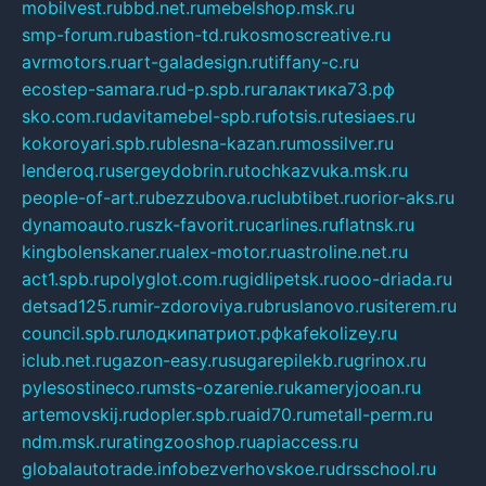
mobilvest.ru
bbd.net.ru
mebelshop.msk.ru
smp-forum.ru
bastion-td.ru
kosmoscreative.ru
avrmotors.ru
art-galadesign.ru
tiffany-c.ru
ecostep-samara.ru
d-p.spb.ru
галактика73.рф
sko.com.ru
davitamebel-spb.ru
fotsis.ru
tesiaes.ru
kokoroyari.spb.ru
blesna-kazan.ru
mossilver.ru
lenderoq.ru
sergeydobrin.ru
tochkazvuka.msk.ru
people-of-art.ru
bezzubova.ru
clubtibet.ru
orior-aks.ru
dynamoauto.ru
szk-favorit.ru
carlines.ru
flatnsk.ru
kingbolenskaner.ru
alex-motor.ru
astroline.net.ru
act1.spb.ru
polyglot.com.ru
gidlipetsk.ru
ooo-driada.ru
detsad125.ru
mir-zdoroviya.ru
bruslanovo.ru
siterem.ru
council.spb.ru
лодкипатриот.рф
kafekolizey.ru
iclub.net.ru
gazon-easy.ru
sugarepilekb.ru
grinox.ru
pylesostineco.ru
msts-ozarenie.ru
kameryjooan.ru
artemovskij.ru
dopler.spb.ru
aid70.ru
metall-perm.ru
ndm.msk.ru
ratingzooshop.ru
apiaccess.ru
globalautotrade.info
bezverhovskoe.ru
drsschool.ru