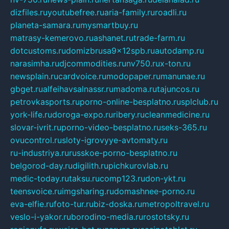
dizfiles.ru
youtubefree.ru
aria-family.ru
roadli.ru
planeta-samara.ru
mysmartbuy.ru
matrasy-kemerovo.ru
ashanet.ru
trade-farm.ru
dotcustoms.ru
domizbrusa9x12spb.ru
autodamp.ru
narasimha.ru
djcommodities.ru
nv750.ru
x-ton.ru
newsplain.ru
cardvoice.ru
modopaper.ru
manunae.ru
gbget.ru
alfeihavsalnassr.ru
madoma.ru
tajuncos.ru
petrovkasports.ru
porno-online-besplatno.ru
splclub.ru
york-life.ru
doroga-expo.ru
ribery.ru
cleanmedicine.ru
slovar-ivrit.ru
porno-video-besplatno.ru
seks-365.ru
ovucontrol.ru
sloty-igrovyye-avtomaty.ru
ru-industriya.ru
russkoe-porno-besplatno.ru
belgorod-day.ru
digilith.ru
pichkurovlab.ru
medic-today.ru
taksu.ru
comp123.ru
don-ykt.ru
teensvoice.ru
imgsharing.ru
domashnee-porno.ru
eva-elfie.ru
foto-tur.ru
biz-doska.ru
metropoltravel.ru
veslo-i-yakor.ru
borodino-media.ru
rostotsky.ru