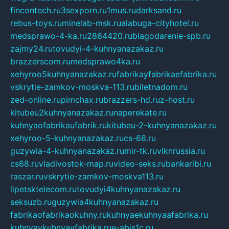
fincontech.ru
3sexporn.ru
1mus.ru
darksand.ru
rebus-toys.ru
minelab-msk.ru
alabuga-cityhotel.ru
medsprawo-4-ka.ru
2864420.ru
blagodarenie-spb.ru
zajmy24.ru
tovudyi-4-kuhnyanazakaz.ru
brazzerscom.ru
medsprawo4ka.ru
xehyroo5kuhnyanazakaz.ru
fabrikayfabrikaefabrika.ru
vskrytie-zamkov-moskva-113.ru
biletnadom.ru
zed-online.ru
pimchax.ru
brazzers-hd.ru
z-host.ru
kitubeu2kuhnyanazakaz.ru
naperekate.ru
kuhnyaofabrikaufabrik.ru
kitubeu-2-kuhnyanazakaz.ru
xehyroo-5-kuhnyanazakaz.ru
cs-68.ru
guzywia-4-kuhnyanazakaz.ru
mir-tk.ru
vlknrussia.ru
cs68.ru
vladivostok-map.ru
video-seks.ru
bankaribi.ru
raszar.ru
vskrytie-zamkov-moskva113.ru
lipetsktelecom.ru
tovudyi4kuhnyanazakaz.ru
seksuzb.ru
guzywia4kuhnyanazakaz.ru
fabrikaofabrikaokuhny.ru
kuhnyaekuhnyaafabrika.ru
kuhnyaykuhnyayfabrika.ru
e-abis1c.ru