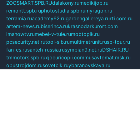
ZOOSMART.SPB.RU
dalakony.ru
medikijob.ru
remontt.spb.ru
photostudia.spb.ru
myragon.ru
terramia.ru
academy62.ru
gardengallereya.ru
rti.com.ru
artem-news.ru
biserinca.ru
krasnodarkurort.com
imshowtv.ru
mebel-v-tule.ru
mobtopik.ru
pcsecurity.net.ru
tool-sib.ru
multimetrunit.ru
sp-tour.ru
fan-cs.ru
santeh-russia.ru
symbian9.net.ru
DSHAIR.RU
tmmotors.spb.ru
xjocuricopii.com
musavtomat.msk.ru
obustrojdom.ru
sovetcik.ru
ybaranovskaya.ru
ppknews.ru
cult-alshei.ru
JAPANRUSSIA.RU
proekciyamebel.ru
imper-finans.ru
rim.org.ru
glamourai.ru
brassminus.ru
zabor-pro.ru
ftn.pp.ru
dorogoe58.ru
laimengpacker.ru
kuzova-zapchasti.ru
sageerp.ru
taxodrom.ru
dsrazvitie.ru
hardcity.net.ru
ratinghomegames.ru
topservice25.ru
gubernyan.ru
gtglasslined.ru
ii4.ru
tssport.spb.ru
andorra24.com
blackwallstreet.ru
oboimos.ru
optim-doors.com.ru
ikuch.ru
nycr.org.ru
npa21.ru
vremya-ch.spb.ru