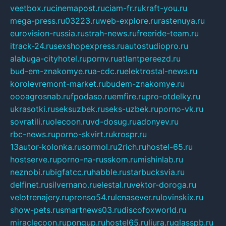
veetbox.ru
cinemapost.ru
ciam-fr.ru
kraft-you.ru
mega-press.ru
03223.ru
web-explore.ru
rastenuya.ru
eurovision-russia.ru
strah-news.ru
freeride-team.ru
itrack-24.ru
sexshopexpress.ru
autostudiopro.ru
alabuga-cityhotel.ru
pornv.ru
atlantpereezd.ru
bud-em-znakomye.ru
a-cdc.ru
elektrostal-news.ru
korolevremont-market.ru
budem-znakomye.ru
oooagrosnab.ru
fpodaso.ru
emfire.ru
pro-otdelky.ru
ukrasotki.ru
seksuzbek.ru
seks-uzbek.ru
porno-vk.ru
sovratili.ru
olecoon.ru
vd-dosug.ru
adonyev.ru
rbc-news.ru
porno-skvirt.ru
krospr.ru
13autor-kolonka.ru
sormol.ru
2rich.ru
hostel-65.ru
hostserve.ru
porno-na-russkom.ru
mishinlab.ru
neznobi.ru
bigfatcc.ru
habble.ru
starbucksvia.ru
delfinet.ru
silvernano.ru
elestal.ru
vektor-doroga.ru
velotrenajery.ru
pronso54.ru
lenasever.ru
lovinskix.ru
show-pets.ru
smartnews03.ru
discofoxworld.ru
miraclecoon.ru
pongup.ru
hostel65.ru
liura.ru
glasspb.ru