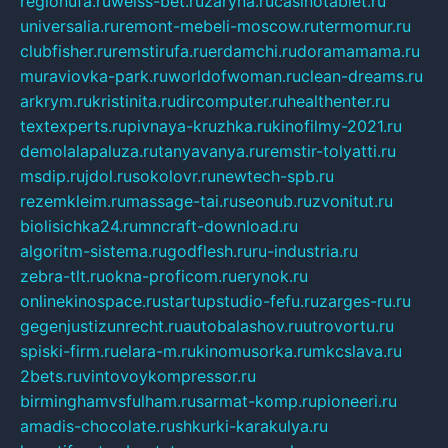
regionufa.ru
weiss-bet.ru
zaryna.ru
casinotablet.ru
universalia.ru
remont-mebeli-moscow.ru
termomur.ru
clubfisher.ru
remstirufa.ru
erdamchi.ru
doramamama.ru
muraviovka-park.ru
worldofwoman.ru
clean-dreams.ru
arkrym.ru
kristinita.ru
dircomputer.ru
healthenter.ru
textexperts.ru
pivnaya-kruzhka.ru
kinofilmy-2021.ru
demolalapaluza.ru
tanyavanya.ru
remstir-tolyatti.ru
msdip.ru
jdol.ru
sokolovr.ru
newtech-spb.ru
rezemkleim.ru
massage-tai.ru
seonub.ru
zvonitut.ru
biolisichka24.ru
mncraft-download.ru
algoritm-sistema.ru
godflesh.ru
ru-industria.ru
zebra-tlt.ru
okna-proficom.ru
erynok.ru
onlinekinospace.ru
startupstudio-fefu.ru
zarges-ru.ru
gegenjustizunrecht.ru
autobalashov.ru
utrovortu.ru
spiski-firm.ru
elara-m.ru
kinomusorka.ru
mkcslava.ru
2bets.ru
vintovoykompressor.ru
birminghamvsfulham.ru
sarmat-komp.ru
pioneeri.ru
amadis-chocolate.ru
shkurki-karakulya.ru