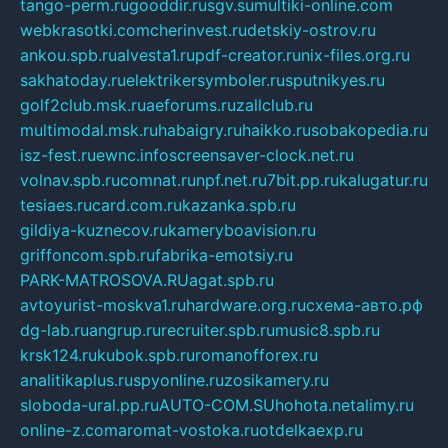
tango-perm.ru
gooddir.ru
sgv.su
multiki-online.com
webkrasotki.com
cherinvest.ru
detskiy-ostrov.ru
ankou.spb.ru
alvesta1.ru
pdf-creator.ru
nix-files.org.ru
sakhatoday.ru
elektrikersymboler.ru
sputnikyes.ru
golf2club.msk.ru
aeforums.ru
zallclub.ru
multimodal.msk.ru
habaigry.ru
haikko.ru
sobakopedia.ru
isz-fest.ru
ewnc.info
screensaver-clock.net.ru
volnav.spb.ru
comnat.ru
npf.net.ru
7bit.pp.ru
kalugatur.ru
tesiaes.ru
card.com.ru
kazanka.spb.ru
gildiya-kuznecov.ru
kameryboavision.ru
griffoncom.spb.ru
fabrika-emotsiy.ru
PARK-MATROSOVA.RU
agat.spb.ru
avtoyurist-moskva1.ru
hardware.org.ru
схема-авто.рф
dg-lab.ru
angrup.ru
recruiter.spb.ru
music8.spb.ru
krsk124.ru
kubok.spb.ru
romanofforex.ru
analitikaplus.ru
spyonline.ru
zosikamery.ru
sloboda-ural.pp.ru
AUTO-COM.SU
hohota.net
alimy.ru
online-z.com
aromat-vostoka.ru
otdelkaexp.ru