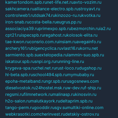
kamertondom.spb.ru
net-life.net.ru
avto-vozim.ru
sakhcamera.ru
alliance-electro.spb.ru
stroyavt.ru
controlweb1.ru
tdsak74.ru
kinzozo-ru.ru
kvotka.ru
iron-snab.ru
costa-bella.ru
eugrus.pp.ru
associaciya39.ru
primexpo.spb.ru
bezmorchin.ru
ia2.ru
cpt21.ru
ispecspb.ru
regahost.ru
kolosok-elita.ru
tae-kwon.ru
consrio.com.ru
insiam.ru
avegainfo.ru
archery161.ru
bigencyclica.ru
vlast16.ru
korru.net
sarmiento.spb.su
extelopedia.ru
lammin-suo.spb.ru
iskatour.spb.ru
snpi.org.ru
running-line.ru
krygeva-spa.ru
chel.net.ru
rust-loco.ru
dugshop.ru
hl-beta.spb.ru
school494.spb.ru
mymubaby.ru
epoha-metalband.ru
ngr.spb.ru
rusgosnews.com
dieselvostok.ru
24hostel.msk.ru
w-dev.ru
f-ship.ru
regsmi.ru
filmnetwork.ru
malinasp.ru
kinosvin.ru
h2o-salon.ru
malutkayork.ru
deltaprim.spb.ru
tango-perm.ru
gooddir.ru
sgv.su
multiki-online.com
webkrasotki.com
cherinvest.ru
detskiy-ostrov.ru