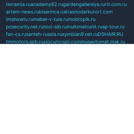
terramia.ru
academy62.ru
gardengallereya.ru
rti.com.ru
artem-news.ru
biserinca.ru
krasnodarkurort.com
imshowtv.ru
mebel-v-tule.ru
mobtopik.ru
pcsecurity.net.ru
tool-sib.ru
multimetrunit.ru
sp-tour.ru
fan-cs.ru
santeh-russia.ru
symbian9.net.ru
DSHAIR.RU
tmmotors.spb.ru
xjocuricopii.com
musavtomat.msk.ru
obustrojdom.ru
sovetcik.ru
ybaranovskaya.ru
ppknews.ru
cult-alshei.ru
JAPANRUSSIA.RU
proekciyamebel.ru
imper-finans.ru
rim.org.ru
glamourai.ru
brassminus.ru
zabor-pro.ru
ftn.pp.ru
dorogoe58.ru
laimengpacker.ru
kuzova-zapchasti.ru
sageerp.ru
taxodrom.ru
dsrazvitie.ru
hardcity.net.ru
ratinghomegames.ru
topservice25.ru
gubernyan.ru
gtglasslined.ru
ii4.ru
tssport.spb.ru
andorra24.com
blackwallstreet.ru
oboimos.ru
optim-doors.com.ru
ikuch.ru
nycr.org.ru
npa21.ru
vremya-ch.spb.ru
desert000.ru
ivtorgi.ru
ifiori.ru
catalog-statei.ru
dcv.org.ru
spetsmaster174.ru
ipkameryhiseeu.ru