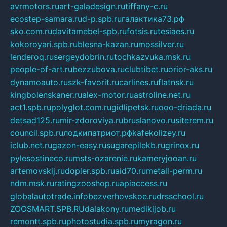
avrmotors.ru
art-galadesign.ru
tiffany-c.ru
ecostep-samara.ru
d-p.spb.ru
галактика73.рф
sko.com.ru
davitamebel-spb.ru
fotsis.ru
tesiaes.ru
kokoroyari.spb.ru
blesna-kazan.ru
mossilver.ru
lenderoq.ru
sergeydobrin.ru
tochkazvuka.msk.ru
people-of-art.ru
bezzubova.ru
clubtibet.ru
orior-aks.ru
dynamoauto.ru
szk-favorit.ru
carlines.ru
flatnsk.ru
kingbolenskaner.ru
alex-motor.ru
astroline.net.ru
act1.spb.ru
polyglot.com.ru
gidlipetsk.ru
ooo-driada.ru
detsad125.ru
mir-zdoroviya.ru
bruslanovo.ru
siterem.ru
council.spb.ru
лодкипатриот.рф
kafekolizey.ru
iclub.net.ru
gazon-easy.ru
sugarepilekb.ru
grinox.ru
pylesostineco.ru
msts-ozarenie.ru
kameryjooan.ru
artemovskij.ru
dopler.spb.ru
aid70.ru
metall-perm.ru
ndm.msk.ru
ratingzooshop.ru
apiaccess.ru
globalautotrade.info
bezverhovskoe.ru
drsschool.ru
ZOOSMART.SPB.RU
dalakony.ru
medikijob.ru
remontt.spb.ru
photostudia.spb.ru
myragon.ru