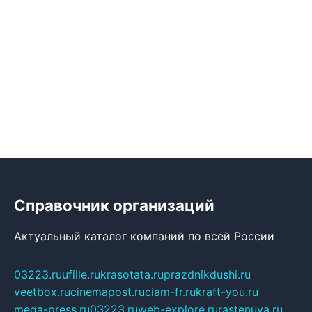
Справочник организаций
Актуальный каталог компаний по всей России
03223.ru
ufille.ru
krasotata.ru
prazdnikdushi.ru
veetbox.ru
cinemapost.ru
ciam-fr.ru
kraft-you.ru
mega-press.ru
03223.ru
web-explore.ru
rastenuya.ru