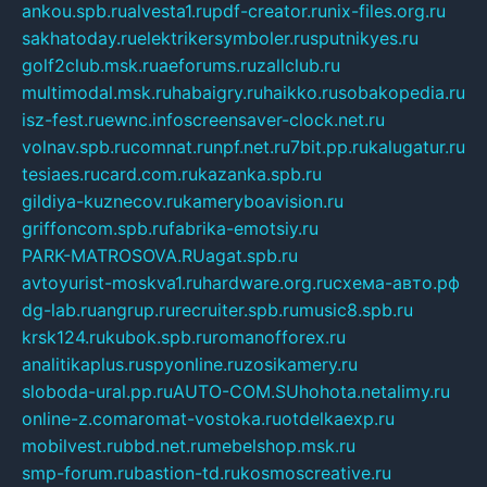
ankou.spb.ru
alvesta1.ru
pdf-creator.ru
nix-files.org.ru
sakhatoday.ru
elektrikersymboler.ru
sputnikyes.ru
golf2club.msk.ru
aeforums.ru
zallclub.ru
multimodal.msk.ru
habaigry.ru
haikko.ru
sobakopedia.ru
isz-fest.ru
ewnc.info
screensaver-clock.net.ru
volnav.spb.ru
comnat.ru
npf.net.ru
7bit.pp.ru
kalugatur.ru
tesiaes.ru
card.com.ru
kazanka.spb.ru
gildiya-kuznecov.ru
kameryboavision.ru
griffoncom.spb.ru
fabrika-emotsiy.ru
PARK-MATROSOVA.RU
agat.spb.ru
avtoyurist-moskva1.ru
hardware.org.ru
схема-авто.рф
dg-lab.ru
angrup.ru
recruiter.spb.ru
music8.spb.ru
krsk124.ru
kubok.spb.ru
romanofforex.ru
analitikaplus.ru
spyonline.ru
zosikamery.ru
sloboda-ural.pp.ru
AUTO-COM.SU
hohota.net
alimy.ru
online-z.com
aromat-vostoka.ru
otdelkaexp.ru
mobilvest.ru
bbd.net.ru
mebelshop.msk.ru
smp-forum.ru
bastion-td.ru
kosmoscreative.ru