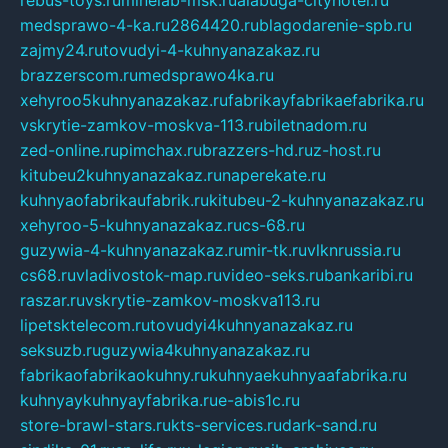
medsprawo-4-ka.ru
2864420.ru
blagodarenie-spb.ru
zajmy24.ru
tovudyi-4-kuhnyanazakaz.ru
brazzerscom.ru
medsprawo4ka.ru
xehyroo5kuhnyanazakaz.ru
fabrikayfabrikaefabrika.ru
vskrytie-zamkov-moskva-113.ru
biletnadom.ru
zed-online.ru
pimchax.ru
brazzers-hd.ru
z-host.ru
kitubeu2kuhnyanazakaz.ru
naperekate.ru
kuhnyaofabrikaufabrik.ru
kitubeu-2-kuhnyanazakaz.ru
xehyroo-5-kuhnyanazakaz.ru
cs-68.ru
guzywia-4-kuhnyanazakaz.ru
mir-tk.ru
vlknrussia.ru
cs68.ru
vladivostok-map.ru
video-seks.ru
bankaribi.ru
raszar.ru
vskrytie-zamkov-moskva113.ru
lipetsktelecom.ru
tovudyi4kuhnyanazakaz.ru
seksuzb.ru
guzywia4kuhnyanazakaz.ru
fabrikaofabrikaokuhny.ru
kuhnyaekuhnyaafabrika.ru
kuhnyaykuhnyayfabrika.ru
e-abis1c.ru
store-brawl-stars.ru
kts-services.ru
dark-sand.ru