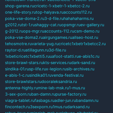
shop-garena.ru
cricetc-1-xbetr-1-xbetcc-2.ru
one-life-story.ru
top-halyava.ru
accounts112.ru
poka-vse-doma-2.ru
3-d-file.ru
hahahaharms.ru
g2012.ru
tst-1.ru
shaggy-cat.ru
opsmgr.ru
ev-gallery.ru
g-2012.ru
ops-mgr.ru
accounts-112.ru
csm-demo.ru
poka-vse-doma2.ru
airgungames.ru
allseo-host.ru
tehosmotre.ru
varieta-yug.ru
cricetc1xbetr1xbetcc2.ru
raytor-d.ru
atillagunn.ru
3d-file.ru
1xbeticricetc1xbetti5.ru
uafoot-statti.ru
e-abis1c.ru
store-brawl-stars.ru
kts-services.ru
dark-sand.ru
sindika-01.ru
sp-life.ru
x-legion.ru
sib-archives.ru
e-abis-1-c.ru
sindika01.ru
venda-festival.ru
store-brawlstars.ru
dooraleksandria.ru
antenna-highly.ru
mine-lab-msk.ru
1-mus.ru
3-sex-porn.ru
ban-damn.ru
purse-factory.ru
viagra-tablet.ru
fasbags.ru
adler-jun.ru
bandamn.ru
fincontech.ru
3sexporn.ru
1mus.ru
darksand.ru
rebus-toys.ru
minelab-msk.ru
alabuga-cityhotel.ru