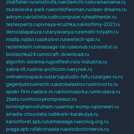
clubfisher.ru
remstirufa.ru
erdamchi.ru
doramamama.ru
muraviovka-park.ru
worldofwoman.ru
clean-dreams.ru
arkrym.ru
kristinita.ru
dircomputer.ru
healthenter.ru
textexperts.ru
pivnaya-kruzhka.ru
kinofilmy-2021.ru
demolalapaluza.ru
tanyavanya.ru
remstir-tolyatti.ru
msdip.ru
jdol.ru
sokolovr.ru
newtech-spb.ru
rezemkleim.ru
massage-tai.ru
seonub.ru
zvonitut.ru
biolisichka24.ru
mncraft-download.ru
algoritm-sistema.ru
godflesh.ru
ru-industria.ru
zebra-tlt.ru
okna-proficom.ru
erynok.ru
onlinekinospace.ru
startupstudio-fefu.ru
zarges-ru.ru
gegenjustizunrecht.ru
autobalashov.ru
utrovortu.ru
spiski-firm.ru
elara-m.ru
kinomusorka.ru
mkcslava.ru
2bets.ru
vintovoykompressor.ru
birminghamvsfulham.ru
sarmat-komp.ru
pioneeri.ru
amadis-chocolate.ru
shkurki-karakulya.ru
kanotiforet.spb.ru
tutmassage.ru
ecolog.org.ru
praga.spb.ru
falcorussia.ru
autodoctorservis.ru