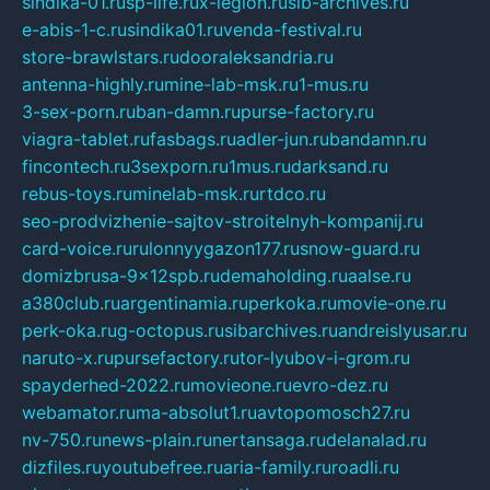
sindika-01.ru
sp-life.ru
x-legion.ru
sib-archives.ru
e-abis-1-c.ru
sindika01.ru
venda-festival.ru
store-brawlstars.ru
dooraleksandria.ru
antenna-highly.ru
mine-lab-msk.ru
1-mus.ru
3-sex-porn.ru
ban-damn.ru
purse-factory.ru
viagra-tablet.ru
fasbags.ru
adler-jun.ru
bandamn.ru
fincontech.ru
3sexporn.ru
1mus.ru
darksand.ru
rebus-toys.ru
minelab-msk.ru
rtdco.ru
seo-prodvizhenie-sajtov-stroitelnyh-kompanij.ru
card-voice.ru
rulonnyygazon177.ru
snow-guard.ru
domizbrusa-9x12spb.ru
demaholding.ru
aalse.ru
a380club.ru
argentinamia.ru
perkoka.ru
movie-one.ru
perk-oka.ru
g-octopus.ru
sibarchives.ru
andreislyusar.ru
naruto-x.ru
pursefactory.ru
tor-lyubov-i-grom.ru
spayderhed-2022.ru
movieone.ru
evro-dez.ru
webamator.ru
ma-absolut1.ru
avtopomosch27.ru
nv-750.ru
news-plain.ru
nertansaga.ru
delanalad.ru
dizfiles.ru
youtubefree.ru
aria-family.ru
roadli.ru