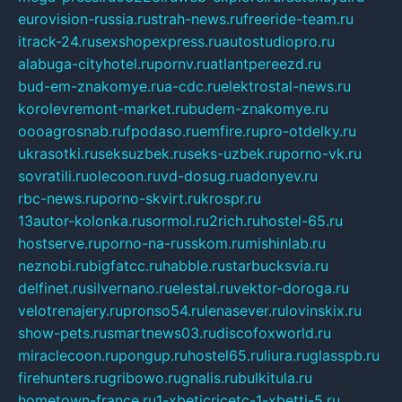
eurovision-russia.ru
strah-news.ru
freeride-team.ru
itrack-24.ru
sexshopexpress.ru
autostudiopro.ru
alabuga-cityhotel.ru
pornv.ru
atlantpereezd.ru
bud-em-znakomye.ru
a-cdc.ru
elektrostal-news.ru
korolevremont-market.ru
budem-znakomye.ru
oooagrosnab.ru
fpodaso.ru
emfire.ru
pro-otdelky.ru
ukrasotki.ru
seksuzbek.ru
seks-uzbek.ru
porno-vk.ru
sovratili.ru
olecoon.ru
vd-dosug.ru
adonyev.ru
rbc-news.ru
porno-skvirt.ru
krospr.ru
13autor-kolonka.ru
sormol.ru
2rich.ru
hostel-65.ru
hostserve.ru
porno-na-russkom.ru
mishinlab.ru
neznobi.ru
bigfatcc.ru
habble.ru
starbucksvia.ru
delfinet.ru
silvernano.ru
elestal.ru
vektor-doroga.ru
velotrenajery.ru
pronso54.ru
lenasever.ru
lovinskix.ru
show-pets.ru
smartnews03.ru
discofoxworld.ru
miraclecoon.ru
pongup.ru
hostel65.ru
liura.ru
glasspb.ru
firehunters.ru
gribowo.ru
gnalis.ru
bulkitula.ru
hometown-france.ru
1-xbeticricetc-1-xbetti-5.ru