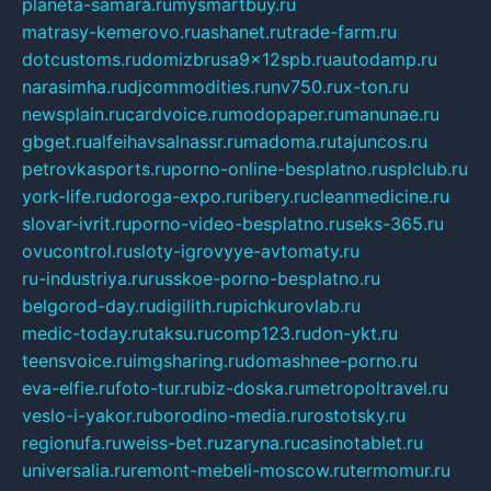
planeta-samara.ru
mysmartbuy.ru
matrasy-kemerovo.ru
ashanet.ru
trade-farm.ru
dotcustoms.ru
domizbrusa9x12spb.ru
autodamp.ru
narasimha.ru
djcommodities.ru
nv750.ru
x-ton.ru
newsplain.ru
cardvoice.ru
modopaper.ru
manunae.ru
gbget.ru
alfeihavsalnassr.ru
madoma.ru
tajuncos.ru
petrovkasports.ru
porno-online-besplatno.ru
splclub.ru
york-life.ru
doroga-expo.ru
ribery.ru
cleanmedicine.ru
slovar-ivrit.ru
porno-video-besplatno.ru
seks-365.ru
ovucontrol.ru
sloty-igrovyye-avtomaty.ru
ru-industriya.ru
russkoe-porno-besplatno.ru
belgorod-day.ru
digilith.ru
pichkurovlab.ru
medic-today.ru
taksu.ru
comp123.ru
don-ykt.ru
teensvoice.ru
imgsharing.ru
domashnee-porno.ru
eva-elfie.ru
foto-tur.ru
biz-doska.ru
metropoltravel.ru
veslo-i-yakor.ru
borodino-media.ru
rostotsky.ru
regionufa.ru
weiss-bet.ru
zaryna.ru
casinotablet.ru
universalia.ru
remont-mebeli-moscow.ru
termomur.ru