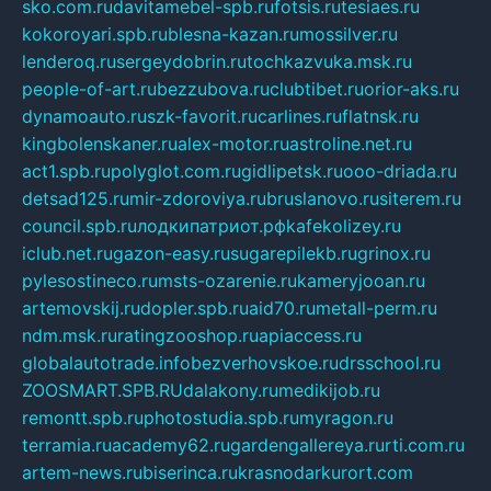
sko.com.ru
davitamebel-spb.ru
fotsis.ru
tesiaes.ru
kokoroyari.spb.ru
blesna-kazan.ru
mossilver.ru
lenderoq.ru
sergeydobrin.ru
tochkazvuka.msk.ru
people-of-art.ru
bezzubova.ru
clubtibet.ru
orior-aks.ru
dynamoauto.ru
szk-favorit.ru
carlines.ru
flatnsk.ru
kingbolenskaner.ru
alex-motor.ru
astroline.net.ru
act1.spb.ru
polyglot.com.ru
gidlipetsk.ru
ooo-driada.ru
detsad125.ru
mir-zdoroviya.ru
bruslanovo.ru
siterem.ru
council.spb.ru
лодкипатриот.рф
kafekolizey.ru
iclub.net.ru
gazon-easy.ru
sugarepilekb.ru
grinox.ru
pylesostineco.ru
msts-ozarenie.ru
kameryjooan.ru
artemovskij.ru
dopler.spb.ru
aid70.ru
metall-perm.ru
ndm.msk.ru
ratingzooshop.ru
apiaccess.ru
globalautotrade.info
bezverhovskoe.ru
drsschool.ru
ZOOSMART.SPB.RU
dalakony.ru
medikijob.ru
remontt.spb.ru
photostudia.spb.ru
myragon.ru
terramia.ru
academy62.ru
gardengallereya.ru
rti.com.ru
artem-news.ru
biserinca.ru
krasnodarkurort.com