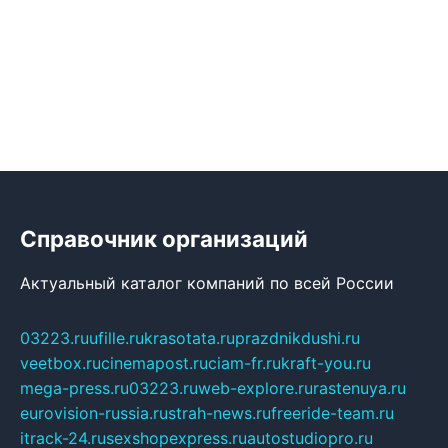
Справочник организаций
Актуальный каталог компаний по всей России
03223.ru
ufille.ru
krasotata.ru
prazdnikdushi.ru
veetbox.ru
cinemapost.ru
ciam-fr.ru
kraft-you.ru
mega-press.ru
03223.ru
web-explore.ru
rastenuya.ru
eurovision-russia.ru
strah-news.ru
freeride-team.ru
itrack-24.ru
sexshopexpress.ru
autostudiopro.ru