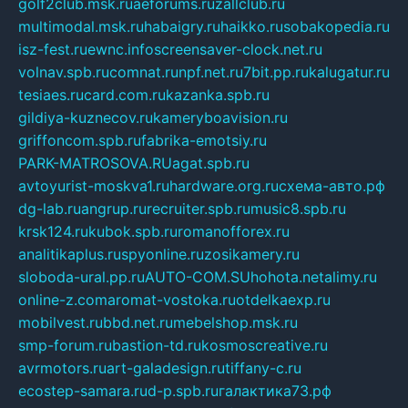
golf2club.msk.ru
aeforums.ru
zallclub.ru
multimodal.msk.ru
habaigry.ru
haikko.ru
sobakopedia.ru
isz-fest.ru
ewnc.info
screensaver-clock.net.ru
volnav.spb.ru
comnat.ru
npf.net.ru
7bit.pp.ru
kalugatur.ru
tesiaes.ru
card.com.ru
kazanka.spb.ru
gildiya-kuznecov.ru
kameryboavision.ru
griffoncom.spb.ru
fabrika-emotsiy.ru
PARK-MATROSOVA.RU
agat.spb.ru
avtoyurist-moskva1.ru
hardware.org.ru
схема-авто.рф
dg-lab.ru
angrup.ru
recruiter.spb.ru
music8.spb.ru
krsk124.ru
kubok.spb.ru
romanofforex.ru
analitikaplus.ru
spyonline.ru
zosikamery.ru
sloboda-ural.pp.ru
AUTO-COM.SU
hohota.net
alimy.ru
online-z.com
aromat-vostoka.ru
otdelkaexp.ru
mobilvest.ru
bbd.net.ru
mebelshop.msk.ru
smp-forum.ru
bastion-td.ru
kosmoscreative.ru
avrmotors.ru
art-galadesign.ru
tiffany-c.ru
ecostep-samara.ru
d-p.spb.ru
галактика73.рф