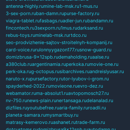
antenna-highly.ru
mine-lab-msk.ru
1-mus.ru
3-sex-porn.ru
ban-damn.ru
purse-factory.ru
viagra-tablet.ru
fasbags.ru
adler-jun.ru
bandamn.ru
fincontech.ru
3sexporn.ru
1mus.ru
darksand.ru
rebus-toys.ru
minelab-msk.ru
rtdco.ru
seo-prodvizhenie-sajtov-stroitelnyh-kompanij.ru
card-voice.ru
rulonnyygazon177.ru
snow-guard.ru
domizbrusa-9x12spb.ru
demaholding.ru
aalse.ru
a380club.ru
argentinamia.ru
perkoka.ru
movie-one.ru
perk-oka.ru
g-octopus.ru
sibarchives.ru
andreislyusar.ru
naruto-x.ru
pursefactory.ru
tor-lyubov-i-grom.ru
spayderhed-2022.ru
movieone.ru
evro-dez.ru
webamator.ru
ma-absolut1.ru
avtopomosch27.ru
nv-750.ru
news-plain.ru
nertansaga.ru
delanalad.ru
dizfiles.ru
youtubefree.ru
aria-family.ru
roadli.ru
planeta-samara.ru
mysmartbuy.ru
matrasy-kemerovo.ru
ashanet.ru
trade-farm.ru
dotcustoms.ru
domizbrusa9x12spb.ru
autodamp.ru