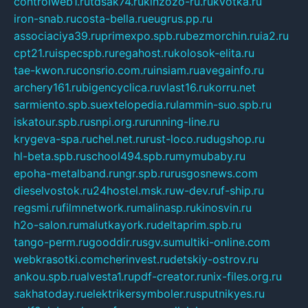
controlweb1.ru
tdsak74.ru
kinzozo-ru.ru
kvotka.ru
iron-snab.ru
costa-bella.ru
eugrus.pp.ru
associaciya39.ru
primexpo.spb.ru
bezmorchin.ru
ia2.ru
cpt21.ru
ispecspb.ru
regahost.ru
kolosok-elita.ru
tae-kwon.ru
consrio.com.ru
insiam.ru
avegainfo.ru
archery161.ru
bigencyclica.ru
vlast16.ru
korru.net
sarmiento.spb.su
extelopedia.ru
lammin-suo.spb.ru
iskatour.spb.ru
snpi.org.ru
running-line.ru
krygeva-spa.ru
chel.net.ru
rust-loco.ru
dugshop.ru
hl-beta.spb.ru
school494.spb.ru
mymubaby.ru
epoha-metalband.ru
ngr.spb.ru
rusgosnews.com
dieselvostok.ru
24hostel.msk.ru
w-dev.ru
f-ship.ru
regsmi.ru
filmnetwork.ru
malinasp.ru
kinosvin.ru
h2o-salon.ru
malutkayork.ru
deltaprim.spb.ru
tango-perm.ru
gooddir.ru
sgv.su
multiki-online.com
webkrasotki.com
cherinvest.ru
detskiy-ostrov.ru
ankou.spb.ru
alvesta1.ru
pdf-creator.ru
nix-files.org.ru
sakhatoday.ru
elektrikersymboler.ru
sputnikyes.ru