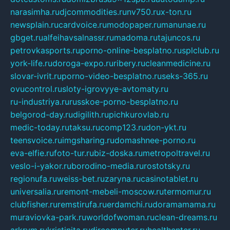
narasimha.ru
djcommodities.ru
nv750.ru
x-ton.ru
newsplain.ru
cardvoice.ru
modopaper.ru
manunae.ru
gbget.ru
alfeihavsalnassr.ru
madoma.ru
tajuncos.ru
petrovkasports.ru
porno-online-besplatno.ru
splclub.ru
york-life.ru
doroga-expo.ru
ribery.ru
cleanmedicine.ru
slovar-ivrit.ru
porno-video-besplatno.ru
seks-365.ru
ovucontrol.ru
sloty-igrovyye-avtomaty.ru
ru-industriya.ru
russkoe-porno-besplatno.ru
belgorod-day.ru
digilith.ru
pichkurovlab.ru
medic-today.ru
taksu.ru
comp123.ru
don-ykt.ru
teensvoice.ru
imgsharing.ru
domashnee-porno.ru
eva-elfie.ru
foto-tur.ru
biz-doska.ru
metropoltravel.ru
veslo-i-yakor.ru
borodino-media.ru
rostotsky.ru
regionufa.ru
weiss-bet.ru
zaryna.ru
casinotablet.ru
universalia.ru
remont-mebeli-moscow.ru
termomur.ru
clubfisher.ru
remstirufa.ru
erdamchi.ru
doramamama.ru
muraviovka-park.ru
worldofwoman.ru
clean-dreams.ru