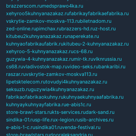
brazzerscom.ru
medsprawo4ka.ru
xehyroo5kuhnyanazakaz.ru
fabrikayfabrikaefabrika.ru
vskrytie-zamkov-moskva-113.ru
biletnadom.ru
zed-online.ru
pimchax.ru
brazzers-hd.ru
z-host.ru
kitubeu2kuhnyanazakaz.ru
naperekate.ru
kuhnyaofabrikaufabrik.ru
kitubeu-2-kuhnyanazakaz.ru
xehyroo-5-kuhnyanazakaz.ru
cs-68.ru
guzywia-4-kuhnyanazakaz.ru
mir-tk.ru
vlknrussia.ru
cs68.ru
vladivostok-map.ru
video-seks.ru
bankaribi.ru
raszar.ru
vskrytie-zamkov-moskva113.ru
lipetsktelecom.ru
tovudyi4kuhnyanazakaz.ru
seksuzb.ru
guzywia4kuhnyanazakaz.ru
fabrikaofabrikaokuhny.ru
kuhnyaekuhnyaafabrika.ru
kuhnyaykuhnyayfabrika.ru
e-abis1c.ru
store-brawl-stars.ru
kts-services.ru
dark-sand.ru
sindika-01.ru
sp-life.ru
x-legion.ru
sib-archives.ru
e-abis-1-c.ru
sindika01.ru
venda-festival.ru
store-brawlstars.ru
dooraleksandria.ru