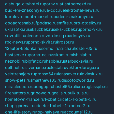
alabuga-cityhotel.ru
pornv.ru
atlantpereezd.ru
bud-em-znakomye.ru
a-cdc.ru
elektrostal-news.ru
korolevremont-market.ru
budem-znakomye.ru
oooagrosnab.ru
fpodaso.ru
emfire.ru
pro-otdelky.ru
ukrasotki.ru
seksuzbek.ru
seks-uzbek.ru
porno-vk.ru
sovratili.ru
olecoon.ru
vd-dosug.ru
adonyev.ru
rbc-news.ru
porno-skvirt.ru
krospr.ru
13autor-kolonka.ru
sormol.ru
2rich.ru
hostel-65.ru
hostserve.ru
porno-na-russkom.ru
mishinlab.ru
neznobi.ru
bigfatcc.ru
habble.ru
starbucksvia.ru
delfinet.ru
silvernano.ru
elestal.ru
vektor-doroga.ru
velotrenajery.ru
pronso54.ru
lenasever.ru
lovinskix.ru
show-pets.ru
smartnews03.ru
discofoxworld.ru
miraclecoon.ru
pongup.ru
hostel65.ru
liura.ru
glasspb.ru
firehunters.ru
gribowo.ru
gnalis.ru
bulkitula.ru
hometown-france.ru
1-xbeticricetc-1-xbetti-5.ru
shop-garena.ru
cricetc-1-xbetr-1-xbetcc-2.ru
one-life-story.ru
top-halyava.ru
accounts112.ru