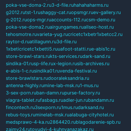
poka-vse-doma-2.ru
3-d-file.ru
hahahaharms.ru
g2012.ru
tst-1.ru
shaggy-cat.ru
opsmgr.ru
ev-gallery.ru
g-2012.ru
ops-mgr.ru
accounts-112.ru
csm-demo.ru
poka-vse-doma2.ru
airgungames.ru
allseo-host.ru
tehosmotre.ru
varieta-yug.ru
cricetc1xbetr1xbetcc2.ru
raytor-d.ru
atillagunn.ru
3d-file.ru
1xbeticricetc1xbetti5.ru
uafoot-statti.ru
e-abis1c.ru
store-brawl-stars.ru
kts-services.ru
dark-sand.ru
sindika-01.ru
sp-life.ru
x-legion.ru
sib-archives.ru
e-abis-1-c.ru
sindika01.ru
venda-festival.ru
store-brawlstars.ru
dooraleksandria.ru
antenna-highly.ru
mine-lab-msk.ru
1-mus.ru
3-sex-porn.ru
ban-damn.ru
purse-factory.ru
viagra-tablet.ru
fasbags.ru
adler-jun.ru
bandamn.ru
fincontech.ru
3sexporn.ru
1mus.ru
darksand.ru
rebus-toys.ru
minelab-msk.ru
alabuga-cityhotel.ru
medsprawo-4-ka.ru
2864420.ru
blagodarenie-spb.ru
zajmy24.ru
tovudyi-4-kuhnyanazakaz.ru