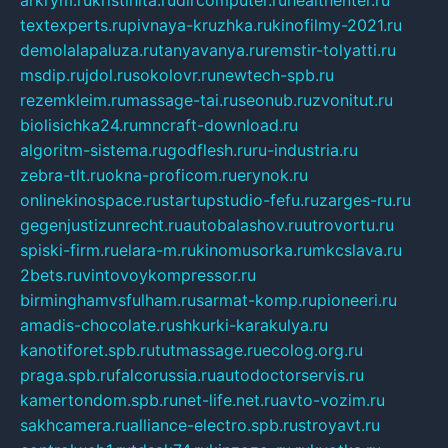
arkrym.ru
kristinita.ru
dircomputer.ru
healthenter.ru
textexperts.ru
pivnaya-kruzhka.ru
kinofilmy-2021.ru
demolalapaluza.ru
tanyavanya.ru
remstir-tolyatti.ru
msdip.ru
jdol.ru
sokolovr.ru
newtech-spb.ru
rezemkleim.ru
massage-tai.ru
seonub.ru
zvonitut.ru
biolisichka24.ru
mncraft-download.ru
algoritm-sistema.ru
godflesh.ru
ru-industria.ru
zebra-tlt.ru
okna-proficom.ru
erynok.ru
onlinekinospace.ru
startupstudio-fefu.ru
zarges-ru.ru
gegenjustizunrecht.ru
autobalashov.ru
utrovortu.ru
spiski-firm.ru
elara-m.ru
kinomusorka.ru
mkcslava.ru
2bets.ru
vintovoykompressor.ru
birminghamvsfulham.ru
sarmat-komp.ru
pioneeri.ru
amadis-chocolate.ru
shkurki-karakulya.ru
kanotiforet.spb.ru
tutmassage.ru
ecolog.org.ru
praga.spb.ru
falcorussia.ru
autodoctorservis.ru
kamertondom.spb.ru
net-life.net.ru
avto-vozim.ru
sakhcamera.ru
alliance-electro.spb.ru
stroyavt.ru