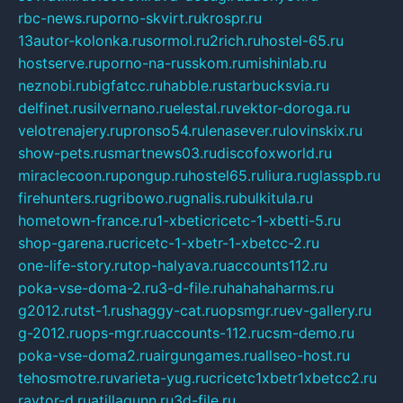
rbc-news.ru
porno-skvirt.ru
krospr.ru
13autor-kolonka.ru
sormol.ru
2rich.ru
hostel-65.ru
hostserve.ru
porno-na-russkom.ru
mishinlab.ru
neznobi.ru
bigfatcc.ru
habble.ru
starbucksvia.ru
delfinet.ru
silvernano.ru
elestal.ru
vektor-doroga.ru
velotrenajery.ru
pronso54.ru
lenasever.ru
lovinskix.ru
show-pets.ru
smartnews03.ru
discofoxworld.ru
miraclecoon.ru
pongup.ru
hostel65.ru
liura.ru
glasspb.ru
firehunters.ru
gribowo.ru
gnalis.ru
bulkitula.ru
hometown-france.ru
1-xbeticricetc-1-xbetti-5.ru
shop-garena.ru
cricetc-1-xbetr-1-xbetcc-2.ru
one-life-story.ru
top-halyava.ru
accounts112.ru
poka-vse-doma-2.ru
3-d-file.ru
hahahaharms.ru
g2012.ru
tst-1.ru
shaggy-cat.ru
opsmgr.ru
ev-gallery.ru
g-2012.ru
ops-mgr.ru
accounts-112.ru
csm-demo.ru
poka-vse-doma2.ru
airgungames.ru
allseo-host.ru
tehosmotre.ru
varieta-yug.ru
cricetc1xbetr1xbetcc2.ru
raytor-d.ru
atillagunn.ru
3d-file.ru