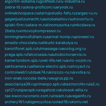
algoritm-sistema.ru
godflesh.ru
ru-industria.ru
zebra-tlt.ru
okna-proficom.ru
erynok.ru
onlinekinospace.ru
startupstudio-fefu.ru
zarges-ru.ru
gegenjustizunrecht.ru
autobalashov.ru
utrovortu.ru
spiski-firm.ru
elara-m.ru
kinomusorka.ru
mkcslava.ru
2bets.ru
vintovoykompressor.ru
birminghamvsfulham.ru
sarmat-komp.ru
pioneeri.ru
amadis-chocolate.ru
shkurki-karakulya.ru
kanotiforet.spb.ru
tutmassage.ru
ecolog.org.ru
praga.spb.ru
falcorussia.ru
autodoctorservis.ru
kamertondom.spb.ru
net-life.net.ru
avto-vozim.ru
sakhcamera.ru
alliance-electro.spb.ru
stroyavt.ru
controlweb1.ru
tdsak74.ru
kinzozo-ru.ru
kvotka.ru
iron-snab.ru
costa-bella.ru
eugrus.pp.ru
associaciya39.ru
primexpo.spb.ru
bezmorchin.ru
ia2.ru
cpt21.ru
ispecspb.ru
regahost.ru
kolosok-elita.ru
tae-kwon.ru
consrio.com.ru
insiam.ru
avegainfo.ru
archery161.ru
bigencyclica.ru
vlast16.ru
korru.net