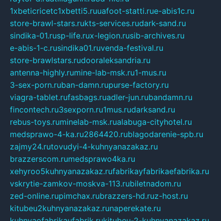
1xbeticricetc1xbetti5.ru
uafoot-statti.ru
e-abis1c.ru
store-brawl-stars.ru
kts-services.ru
dark-sand.ru
sindika-01.ru
sp-life.ru
x-legion.ru
sib-archives.ru
e-abis-1-c.ru
sindika01.ru
venda-festival.ru
store-brawlstars.ru
dooraleksandria.ru
antenna-highly.ru
mine-lab-msk.ru
1-mus.ru
3-sex-porn.ru
ban-damn.ru
purse-factory.ru
viagra-tablet.ru
fasbags.ru
adler-jun.ru
bandamn.ru
fincontech.ru
3sexporn.ru
1mus.ru
darksand.ru
rebus-toys.ru
minelab-msk.ru
alabuga-cityhotel.ru
medsprawo-4-ka.ru
2864420.ru
blagodarenie-spb.ru
zajmy24.ru
tovudyi-4-kuhnyanazakaz.ru
brazzerscom.ru
medsprawo4ka.ru
xehyroo5kuhnyanazakaz.ru
fabrikayfabrikaefabrika.ru
vskrytie-zamkov-moskva-113.ru
biletnadom.ru
zed-online.ru
pimchax.ru
brazzers-hd.ru
z-host.ru
kitubeu2kuhnyanazakaz.ru
naperekate.ru
kuhnyaofabrikaufabrik.ru
kitubeu-2-kuhnyanazakaz.ru