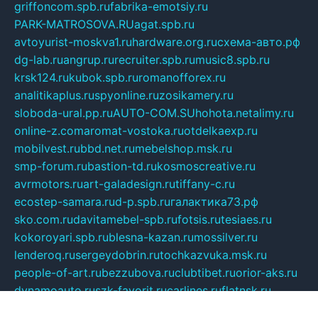
griffoncom.spb.ru
fabrika-emotsiy.ru
PARK-MATROSOVA.RU
agat.spb.ru
avtoyurist-moskva1.ru
hardware.org.ru
схема-авто.рф
dg-lab.ru
angrup.ru
recruiter.spb.ru
music8.spb.ru
krsk124.ru
kubok.spb.ru
romanofforex.ru
analitikaplus.ru
spyonline.ru
zosikamery.ru
sloboda-ural.pp.ru
AUTO-COM.SU
hohota.net
alimy.ru
online-z.com
aromat-vostoka.ru
otdelkaexp.ru
mobilvest.ru
bbd.net.ru
mebelshop.msk.ru
smp-forum.ru
bastion-td.ru
kosmoscreative.ru
avrmotors.ru
art-galadesign.ru
tiffany-c.ru
ecostep-samara.ru
d-p.spb.ru
галактика73.рф
sko.com.ru
davitamebel-spb.ru
fotsis.ru
tesiaes.ru
kokoroyari.spb.ru
blesna-kazan.ru
mossilver.ru
lenderoq.ru
sergeydobrin.ru
tochkazvuka.msk.ru
people-of-art.ru
bezzubova.ru
clubtibet.ru
orior-aks.ru
dynamoauto.ru
szk-favorit.ru
carlines.ru
flatnsk.ru
kingbolenskaner.ru
alex-motor.ru
astroline.net.ru