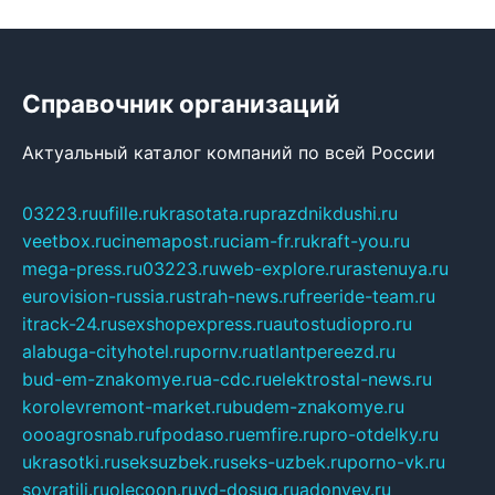
Справочник организаций
Актуальный каталог компаний по всей России
03223.ru
ufille.ru
krasotata.ru
prazdnikdushi.ru
veetbox.ru
cinemapost.ru
ciam-fr.ru
kraft-you.ru
mega-press.ru
03223.ru
web-explore.ru
rastenuya.ru
eurovision-russia.ru
strah-news.ru
freeride-team.ru
itrack-24.ru
sexshopexpress.ru
autostudiopro.ru
alabuga-cityhotel.ru
pornv.ru
atlantpereezd.ru
bud-em-znakomye.ru
a-cdc.ru
elektrostal-news.ru
korolevremont-market.ru
budem-znakomye.ru
oooagrosnab.ru
fpodaso.ru
emfire.ru
pro-otdelky.ru
ukrasotki.ru
seksuzbek.ru
seks-uzbek.ru
porno-vk.ru
sovratili.ru
olecoon.ru
vd-dosug.ru
adonyev.ru