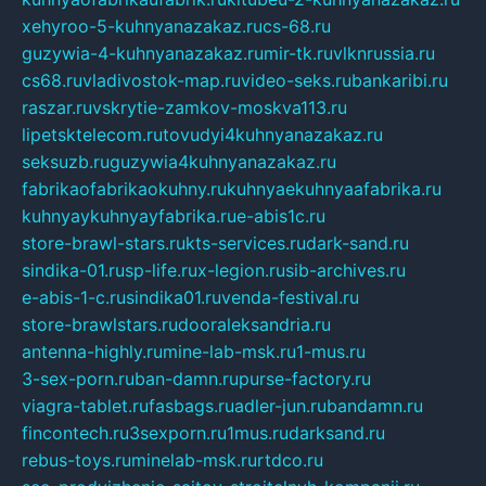
xehyroo-5-kuhnyanazakaz.ru
cs-68.ru
guzywia-4-kuhnyanazakaz.ru
mir-tk.ru
vlknrussia.ru
cs68.ru
vladivostok-map.ru
video-seks.ru
bankaribi.ru
raszar.ru
vskrytie-zamkov-moskva113.ru
lipetsktelecom.ru
tovudyi4kuhnyanazakaz.ru
seksuzb.ru
guzywia4kuhnyanazakaz.ru
fabrikaofabrikaokuhny.ru
kuhnyaekuhnyaafabrika.ru
kuhnyaykuhnyayfabrika.ru
e-abis1c.ru
store-brawl-stars.ru
kts-services.ru
dark-sand.ru
sindika-01.ru
sp-life.ru
x-legion.ru
sib-archives.ru
e-abis-1-c.ru
sindika01.ru
venda-festival.ru
store-brawlstars.ru
dooraleksandria.ru
antenna-highly.ru
mine-lab-msk.ru
1-mus.ru
3-sex-porn.ru
ban-damn.ru
purse-factory.ru
viagra-tablet.ru
fasbags.ru
adler-jun.ru
bandamn.ru
fincontech.ru
3sexporn.ru
1mus.ru
darksand.ru
rebus-toys.ru
minelab-msk.ru
rtdco.ru