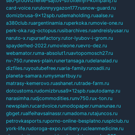
seo-prodvizhenie-sajtov-stroitelnyh-kompanij.ru
card-voice.ru
rulonnyygazon177.ru
snow-guard.ru
domizbrusa-9x12spb.ru
demaholding.ru
aalse.ru
a380club.ru
argentinamia.ru
perkoka.ru
movie-one.ru
perk-oka.ru
g-octopus.ru
sibarchives.ru
andreislyusar.ru
naruto-x.ru
pursefactory.ru
tor-lyubov-i-grom.ru
spayderhed-2022.ru
movieone.ru
evro-dez.ru
webamator.ru
ma-absolut1.ru
avtopomosch27.ru
nv-750.ru
news-plain.ru
nertansaga.ru
delanalad.ru
dizfiles.ru
youtubefree.ru
aria-family.ru
roadli.ru
planeta-samara.ru
mysmartbuy.ru
matrasy-kemerovo.ru
ashanet.ru
trade-farm.ru
dotcustoms.ru
domizbrusa9x12spb.ru
autodamp.ru
narasimha.ru
djcommodities.ru
nv750.ru
x-ton.ru
newsplain.ru
cardvoice.ru
modopaper.ru
manunae.ru
gbget.ru
alfeihavsalnassr.ru
madoma.ru
tajuncos.ru
petrovkasports.ru
porno-online-besplatno.ru
splclub.ru
york-life.ru
doroga-expo.ru
ribery.ru
cleanmedicine.ru