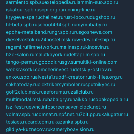
sarmiento.spb.su
extelopedia.ru
lammin-suo.spb.ru
iskatour.spb.ru
snpi.org.ru
running-line.ru
krygeva-spa.ru
chel.net.ru
rust-loco.ru
dugshop.ru
hl-beta.spb.ru
school494.spb.ru
mymubaby.ru
epoha-metalband.ru
ngr.spb.ru
rusgosnews.com
dieselvostok.ru
24hostel.msk.ru
w-dev.ru
f-ship.ru
regsmi.ru
filmnetwork.ru
malinasp.ru
kinosvin.ru
h2o-salon.ru
malutkayork.ru
deltaprim.spb.ru
tango-perm.ru
gooddir.ru
sgv.su
multiki-online.com
webkrasotki.com
cherinvest.ru
detskiy-ostrov.ru
ankou.spb.ru
alvesta1.ru
pdf-creator.ru
nix-files.org.ru
sakhatoday.ru
elektrikersymboler.ru
sputnikyes.ru
golf2club.msk.ru
aeforums.ru
zallclub.ru
multimodal.msk.ru
habaigry.ru
haikko.ru
sobakopedia.ru
isz-fest.ru
ewnc.info
screensaver-clock.net.ru
volnav.spb.ru
comnat.ru
npf.net.ru
7bit.pp.ru
kalugatur.ru
tesiaes.ru
card.com.ru
kazanka.spb.ru
gildiya-kuznecov.ru
kameryboavision.ru