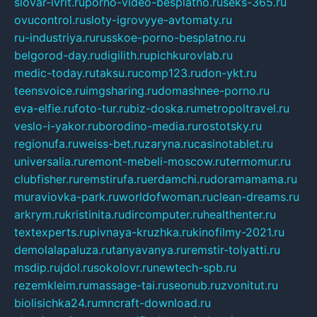
slovar-ivrit.ru
porno-video-besplatno.ru
seks-365.ru
ovucontrol.ru
sloty-igrovyye-avtomaty.ru
ru-industriya.ru
russkoe-porno-besplatno.ru
belgorod-day.ru
digilith.ru
pichkurovlab.ru
medic-today.ru
taksu.ru
comp123.ru
don-ykt.ru
teensvoice.ru
imgsharing.ru
domashnee-porno.ru
eva-elfie.ru
foto-tur.ru
biz-doska.ru
metropoltravel.ru
veslo-i-yakor.ru
borodino-media.ru
rostotsky.ru
regionufa.ru
weiss-bet.ru
zaryna.ru
casinotablet.ru
universalia.ru
remont-mebeli-moscow.ru
termomur.ru
clubfisher.ru
remstirufa.ru
erdamchi.ru
doramamama.ru
muraviovka-park.ru
worldofwoman.ru
clean-dreams.ru
arkrym.ru
kristinita.ru
dircomputer.ru
healthenter.ru
textexperts.ru
pivnaya-kruzhka.ru
kinofilmy-2021.ru
demolalapaluza.ru
tanyavanya.ru
remstir-tolyatti.ru
msdip.ru
jdol.ru
sokolovr.ru
newtech-spb.ru
rezemkleim.ru
massage-tai.ru
seonub.ru
zvonitut.ru
biolisichka24.ru
mncraft-download.ru