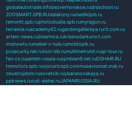
globalautotrade.info
bezverhovskoe.ru
drsschool.ru
ZOOSMART.SPB.RU
dalakony.ru
medikijob.ru
remontt.spb.ru
photostudia.spb.ru
myragon.ru
terramia.ru
academy62.ru
gardengallereya.ru
rti.com.ru
artem-news.ru
biserinca.ru
krasnodarkurort.com
imshowtv.ru
mebel-v-tule.ru
mobtopik.ru
pcsecurity.net.ru
tool-sib.ru
multimetrunit.ru
sp-tour.ru
fan-cs.ru
santeh-russia.ru
symbian9.net.ru
DSHAIR.RU
tmmotors.spb.ru
xjocuricopii.com
musavtomat.msk.ru
obustrojdom.ru
sovetcik.ru
ybaranovskaya.ru
ppknews.ru
cult-alshei.ru
JAPANRUSSIA.RU
proekciyamebel.ru
imper-finans.ru
rim.org.ru
glamourai.ru
brassminus.ru
zabor-pro.ru
ftn.pp.ru
dorogoe58.ru
laimengpacker.ru
kuzova-zapchasti.ru
sageerp.ru
taxodrom.ru
dsrazvitie.ru
hardcity.net.ru
ratinghomegames.ru
topservice25.ru
gubernyan.ru
gtglasslined.ru
ii4.ru
tssport.spb.ru
andorra24.com