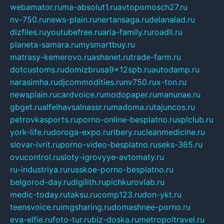
webamator.ru
ma-absolut1.ru
avtopomosch27.ru
nv-750.ru
news-plain.ru
nertansaga.ru
delanalad.ru
dizfiles.ru
youtubefree.ru
aria-family.ru
roadli.ru
planeta-samara.ru
mysmartbuy.ru
matrasy-kemerovo.ru
ashanet.ru
trade-farm.ru
dotcustoms.ru
domizbrusa9x12spb.ru
autodamp.ru
narasimha.ru
djcommodities.ru
nv750.ru
x-ton.ru
newsplain.ru
cardvoice.ru
modopaper.ru
manunae.ru
gbget.ru
alfeihavsalnassr.ru
madoma.ru
tajuncos.ru
petrovkasports.ru
porno-online-besplatno.ru
splclub.ru
york-life.ru
doroga-expo.ru
ribery.ru
cleanmedicine.ru
slovar-ivrit.ru
porno-video-besplatno.ru
seks-365.ru
ovucontrol.ru
sloty-igrovyye-avtomaty.ru
ru-industriya.ru
russkoe-porno-besplatno.ru
belgorod-day.ru
digilith.ru
pichkurovlab.ru
medic-today.ru
taksu.ru
comp123.ru
don-ykt.ru
teensvoice.ru
imgsharing.ru
domashnee-porno.ru
eva-elfie.ru
foto-tur.ru
biz-doska.ru
metropoltravel.ru