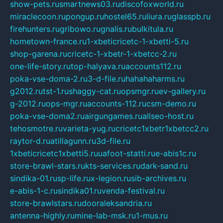
show-pets.ru
smartnews03.ru
discofoxworld.ru
miraclecoon.ru
pongup.ru
hostel65.ru
liura.ru
glasspb.ru
firehunters.ru
gribowo.ru
gnalis.ru
bulkitula.ru
hometown-france.ru
1-xbeticricetc-1-xbetti-5.ru
shop-garena.ru
cricetc-1-xbetr-1-xbetcc-2.ru
one-life-story.ru
top-halyava.ru
accounts112.ru
poka-vse-doma-2.ru
3-d-file.ru
hahahaharms.ru
g2012.ru
tst-1.ru
shaggy-cat.ru
opsmgr.ru
ev-gallery.ru
g-2012.ru
ops-mgr.ru
accounts-112.ru
csm-demo.ru
poka-vse-doma2.ru
airgungames.ru
allseo-host.ru
tehosmotre.ru
varieta-yug.ru
cricetc1xbetr1xbetcc2.ru
raytor-d.ru
atillagunn.ru
3d-file.ru
1xbeticricetc1xbetti5.ru
uafoot-statti.ru
e-abis1c.ru
store-brawl-stars.ru
kts-services.ru
dark-sand.ru
sindika-01.ru
sp-life.ru
x-legion.ru
sib-archives.ru
e-abis-1-c.ru
sindika01.ru
venda-festival.ru
store-brawlstars.ru
dooraleksandria.ru
antenna-highly.ru
mine-lab-msk.ru
1-mus.ru