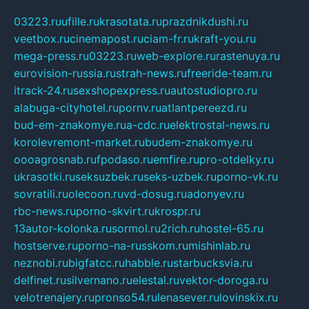
03223.ru
ufille.ru
krasotata.ru
prazdnikdushi.ru
veetbox.ru
cinemapost.ru
ciam-fr.ru
kraft-you.ru
mega-press.ru
03223.ru
web-explore.ru
rastenuya.ru
eurovision-russia.ru
strah-news.ru
freeride-team.ru
itrack-24.ru
sexshopexpress.ru
autostudiopro.ru
alabuga-cityhotel.ru
pornv.ru
atlantpereezd.ru
bud-em-znakomye.ru
a-cdc.ru
elektrostal-news.ru
korolevremont-market.ru
budem-znakomye.ru
oooagrosnab.ru
fpodaso.ru
emfire.ru
pro-otdelky.ru
ukrasotki.ru
seksuzbek.ru
seks-uzbek.ru
porno-vk.ru
sovratili.ru
olecoon.ru
vd-dosug.ru
adonyev.ru
rbc-news.ru
porno-skvirt.ru
krospr.ru
13autor-kolonka.ru
sormol.ru
2rich.ru
hostel-65.ru
hostserve.ru
porno-na-russkom.ru
mishinlab.ru
neznobi.ru
bigfatcc.ru
habble.ru
starbucksvia.ru
delfinet.ru
silvernano.ru
elestal.ru
vektor-doroga.ru
velotrenajery.ru
pronso54.ru
lenasever.ru
lovinskix.ru