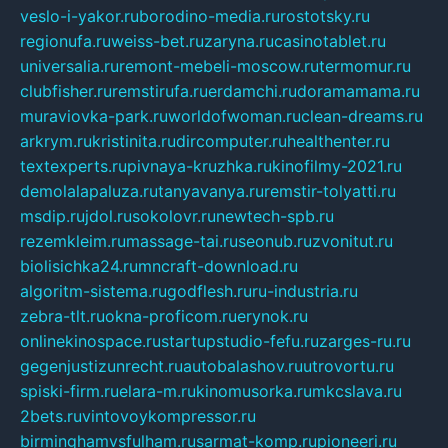
veslo-i-yakor.ru
borodino-media.ru
rostotsky.ru
regionufa.ru
weiss-bet.ru
zaryna.ru
casinotablet.ru
universalia.ru
remont-mebeli-moscow.ru
termomur.ru
clubfisher.ru
remstirufa.ru
erdamchi.ru
doramamama.ru
muraviovka-park.ru
worldofwoman.ru
clean-dreams.ru
arkrym.ru
kristinita.ru
dircomputer.ru
healthenter.ru
textexperts.ru
pivnaya-kruzhka.ru
kinofilmy-2021.ru
demolalapaluza.ru
tanyavanya.ru
remstir-tolyatti.ru
msdip.ru
jdol.ru
sokolovr.ru
newtech-spb.ru
rezemkleim.ru
massage-tai.ru
seonub.ru
zvonitut.ru
biolisichka24.ru
mncraft-download.ru
algoritm-sistema.ru
godflesh.ru
ru-industria.ru
zebra-tlt.ru
okna-proficom.ru
erynok.ru
onlinekinospace.ru
startupstudio-fefu.ru
zarges-ru.ru
gegenjustizunrecht.ru
autobalashov.ru
utrovortu.ru
spiski-firm.ru
elara-m.ru
kinomusorka.ru
mkcslava.ru
2bets.ru
vintovoykompressor.ru
birminghamvsfulham.ru
sarmat-komp.ru
pioneeri.ru