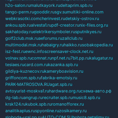
h2o-salon.ru
malutkayork.ru
deltaprim.spb.ru
tango-perm.ru
gooddir.ru
sgv.su
multiki-online.com
webkrasotki.com
cherinvest.ru
detskiy-ostrov.ru
ankou.spb.ru
alvesta1.ru
pdf-creator.ru
nix-files.org.ru
sakhatoday.ru
elektrikersymboler.ru
sputnikyes.ru
golf2club.msk.ru
aeforums.ru
zallclub.ru
multimodal.msk.ru
habaigry.ru
haikko.ru
sobakopedia.ru
isz-fest.ru
ewnc.info
screensaver-clock.net.ru
volnav.spb.ru
comnat.ru
npf.net.ru
7bit.pp.ru
kalugatur.ru
tesiaes.ru
card.com.ru
kazanka.spb.ru
gildiya-kuznecov.ru
kameryboavision.ru
griffoncom.spb.ru
fabrika-emotsiy.ru
PARK-MATROSOVA.RU
agat.spb.ru
avtoyurist-moskva1.ru
hardware.org.ru
схема-авто.рф
dg-lab.ru
angrup.ru
recruiter.spb.ru
music8.spb.ru
krsk124.ru
kubok.spb.ru
romanofforex.ru
analitikaplus.ru
spyonline.ru
zosikamery.ru
sloboda-ural.pp.ru
AUTO-COM.SU
hohota.net
alimy.ru