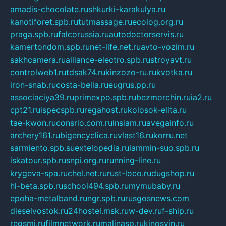
amadis-chocolate.ru
shkurki-karakulya.ru
kanotiforet.spb.ru
tutmassage.ru
ecolog.org.ru
praga.spb.ru
falcorussia.ru
autodoctorservis.ru
kamertondom.spb.ru
net-life.net.ru
avto-vozim.ru
sakhcamera.ru
alliance-electro.spb.ru
stroyavt.ru
controlweb1.ru
tdsak74.ru
kinzozo-ru.ru
kvotka.ru
iron-snab.ru
costa-bella.ru
eugrus.pp.ru
associaciya39.ru
primexpo.spb.ru
bezmorchin.ru
ia2.ru
cpt21.ru
ispecspb.ru
regahost.ru
kolosok-elita.ru
tae-kwon.ru
consrio.com.ru
insiam.ru
avegainfo.ru
archery161.ru
bigencyclica.ru
vlast16.ru
korru.net
sarmiento.spb.su
extelopedia.ru
lammin-suo.spb.ru
iskatour.spb.ru
snpi.org.ru
running-line.ru
krygeva-spa.ru
chel.net.ru
rust-loco.ru
dugshop.ru
hl-beta.spb.ru
school494.spb.ru
mymubaby.ru
epoha-metalband.ru
ngr.spb.ru
rusgosnews.com
dieselvostok.ru
24hostel.msk.ru
w-dev.ru
f-ship.ru
regsmi.ru
filmnetwork.ru
malinasp.ru
kinosvin.ru