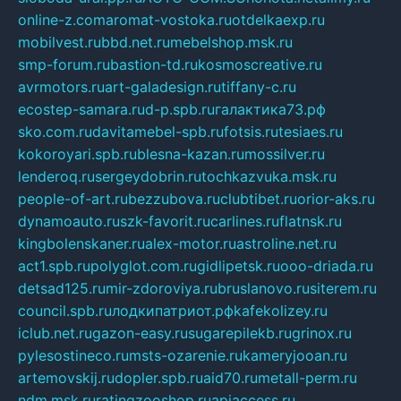
online-z.com
aromat-vostoka.ru
otdelkaexp.ru
mobilvest.ru
bbd.net.ru
mebelshop.msk.ru
smp-forum.ru
bastion-td.ru
kosmoscreative.ru
avrmotors.ru
art-galadesign.ru
tiffany-c.ru
ecostep-samara.ru
d-p.spb.ru
галактика73.рф
sko.com.ru
davitamebel-spb.ru
fotsis.ru
tesiaes.ru
kokoroyari.spb.ru
blesna-kazan.ru
mossilver.ru
lenderoq.ru
sergeydobrin.ru
tochkazvuka.msk.ru
people-of-art.ru
bezzubova.ru
clubtibet.ru
orior-aks.ru
dynamoauto.ru
szk-favorit.ru
carlines.ru
flatnsk.ru
kingbolenskaner.ru
alex-motor.ru
astroline.net.ru
act1.spb.ru
polyglot.com.ru
gidlipetsk.ru
ooo-driada.ru
detsad125.ru
mir-zdoroviya.ru
bruslanovo.ru
siterem.ru
council.spb.ru
лодкипатриот.рф
kafekolizey.ru
iclub.net.ru
gazon-easy.ru
sugarepilekb.ru
grinox.ru
pylesostineco.ru
msts-ozarenie.ru
kameryjooan.ru
artemovskij.ru
dopler.spb.ru
aid70.ru
metall-perm.ru
ndm.msk.ru
ratingzooshop.ru
apiaccess.ru