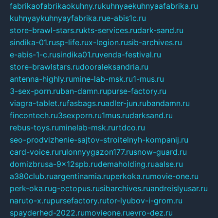
fabrikaofabrikaokuhny.ru
kuhnyaekuhnyaafabrika.ru
kuhnyaykuhnyayfabrika.ru
e-abis1c.ru
store-brawl-stars.ru
kts-services.ru
dark-sand.ru
sindika-01.ru
sp-life.ru
x-legion.ru
sib-archives.ru
e-abis-1-c.ru
sindika01.ru
venda-festival.ru
store-brawlstars.ru
dooraleksandria.ru
antenna-highly.ru
mine-lab-msk.ru
1-mus.ru
3-sex-porn.ru
ban-damn.ru
purse-factory.ru
viagra-tablet.ru
fasbags.ru
adler-jun.ru
bandamn.ru
fincontech.ru
3sexporn.ru
1mus.ru
darksand.ru
rebus-toys.ru
minelab-msk.ru
rtdco.ru
seo-prodvizhenie-sajtov-stroitelnyh-kompanij.ru
card-voice.ru
rulonnyygazon177.ru
snow-guard.ru
domizbrusa-9x12spb.ru
demaholding.ru
aalse.ru
a380club.ru
argentinamia.ru
perkoka.ru
movie-one.ru
perk-oka.ru
g-octopus.ru
sibarchives.ru
andreislyusar.ru
naruto-x.ru
pursefactory.ru
tor-lyubov-i-grom.ru
spayderhed-2022.ru
movieone.ru
evro-dez.ru