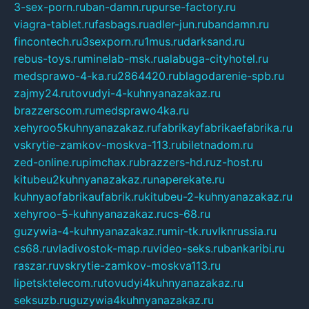
3-sex-porn.ru
ban-damn.ru
purse-factory.ru
viagra-tablet.ru
fasbags.ru
adler-jun.ru
bandamn.ru
fincontech.ru
3sexporn.ru
1mus.ru
darksand.ru
rebus-toys.ru
minelab-msk.ru
alabuga-cityhotel.ru
medsprawo-4-ka.ru
2864420.ru
blagodarenie-spb.ru
zajmy24.ru
tovudyi-4-kuhnyanazakaz.ru
brazzerscom.ru
medsprawo4ka.ru
xehyroo5kuhnyanazakaz.ru
fabrikayfabrikaefabrika.ru
vskrytie-zamkov-moskva-113.ru
biletnadom.ru
zed-online.ru
pimchax.ru
brazzers-hd.ru
z-host.ru
kitubeu2kuhnyanazakaz.ru
naperekate.ru
kuhnyaofabrikaufabrik.ru
kitubeu-2-kuhnyanazakaz.ru
xehyroo-5-kuhnyanazakaz.ru
cs-68.ru
guzywia-4-kuhnyanazakaz.ru
mir-tk.ru
vlknrussia.ru
cs68.ru
vladivostok-map.ru
video-seks.ru
bankaribi.ru
raszar.ru
vskrytie-zamkov-moskva113.ru
lipetsktelecom.ru
tovudyi4kuhnyanazakaz.ru
seksuzb.ru
guzywia4kuhnyanazakaz.ru