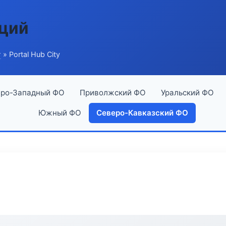
аций
г
» Portal Hub City
ро-Западный ФО
Приволжский ФО
Уральский ФО
Южный ФО
Северо-Кавказский ФО