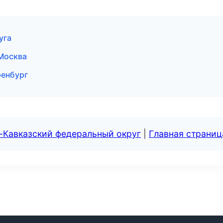
уга
 Москва
ренбург
-Кавказский федеральный округ
|
Главная страниц