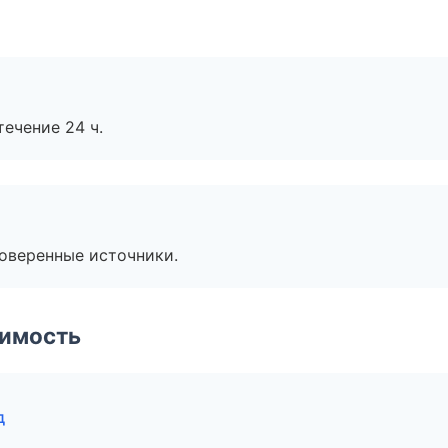
течение 24 ч.
роверенные источники.
имость
д