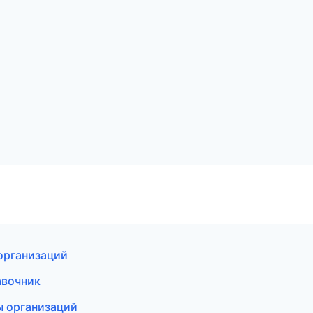
организаций
авочник
ы организаций