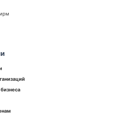
фирм
ми
и
ганизаций
 бизнеса
онам