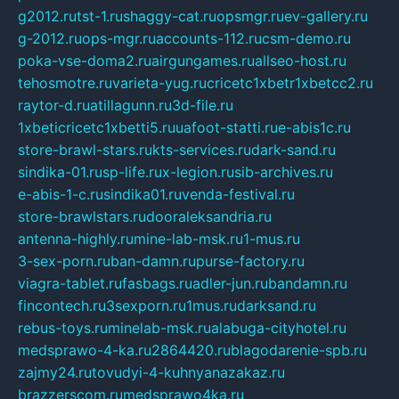
g2012.ru
tst-1.ru
shaggy-cat.ru
opsmgr.ru
ev-gallery.ru
g-2012.ru
ops-mgr.ru
accounts-112.ru
csm-demo.ru
poka-vse-doma2.ru
airgungames.ru
allseo-host.ru
tehosmotre.ru
varieta-yug.ru
cricetc1xbetr1xbetcc2.ru
raytor-d.ru
atillagunn.ru
3d-file.ru
1xbeticricetc1xbetti5.ru
uafoot-statti.ru
e-abis1c.ru
store-brawl-stars.ru
kts-services.ru
dark-sand.ru
sindika-01.ru
sp-life.ru
x-legion.ru
sib-archives.ru
e-abis-1-c.ru
sindika01.ru
venda-festival.ru
store-brawlstars.ru
dooraleksandria.ru
antenna-highly.ru
mine-lab-msk.ru
1-mus.ru
3-sex-porn.ru
ban-damn.ru
purse-factory.ru
viagra-tablet.ru
fasbags.ru
adler-jun.ru
bandamn.ru
fincontech.ru
3sexporn.ru
1mus.ru
darksand.ru
rebus-toys.ru
minelab-msk.ru
alabuga-cityhotel.ru
medsprawo-4-ka.ru
2864420.ru
blagodarenie-spb.ru
zajmy24.ru
tovudyi-4-kuhnyanazakaz.ru
brazzerscom.ru
medsprawo4ka.ru