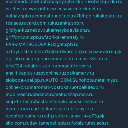
multimodal.msk.ru
habaigry.ru
haikko.ru
sobakopedia.ru
isz-fest.ru
ewnc.info
screensaver-clock.net.ru
volnav.spb.ru
comnat.ru
npf.net.ru
7bit.pp.ru
kalugatur.ru
tesiaes.ru
card.com.ru
kazanka.spb.ru
gildiya-kuznecov.ru
kameryboavision.ru
griffoncom.spb.ru
fabrika-emotsiy.ru
PARK-MATROSOVA.RU
agat.spb.ru
avtoyurist-moskva1.ru
hardware.org.ru
схема-авто.рф
dg-lab.ru
angrup.ru
recruiter.spb.ru
music8.spb.ru
krsk124.ru
kubok.spb.ru
romanofforex.ru
analitikaplus.ru
spyonline.ru
zosikamery.ru
sloboda-ural.pp.ru
AUTO-COM.SU
hohota.net
alimy.ru
online-z.com
aromat-vostoka.ru
otdelkaexp.ru
mobilvest.ru
bbd.net.ru
mebelshop.msk.ru
smp-forum.ru
bastion-td.ru
kosmoscreative.ru
avrmotors.ru
art-galadesign.ru
tiffany-c.ru
ecostep-samara.ru
d-p.spb.ru
галактика73.рф
sko.com.ru
davitamebel-spb.ru
fotsis.ru
tesiaes.ru