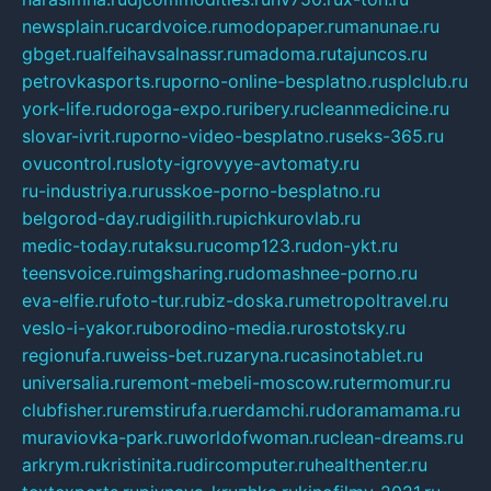
newsplain.ru
cardvoice.ru
modopaper.ru
manunae.ru
gbget.ru
alfeihavsalnassr.ru
madoma.ru
tajuncos.ru
petrovkasports.ru
porno-online-besplatno.ru
splclub.ru
york-life.ru
doroga-expo.ru
ribery.ru
cleanmedicine.ru
slovar-ivrit.ru
porno-video-besplatno.ru
seks-365.ru
ovucontrol.ru
sloty-igrovyye-avtomaty.ru
ru-industriya.ru
russkoe-porno-besplatno.ru
belgorod-day.ru
digilith.ru
pichkurovlab.ru
medic-today.ru
taksu.ru
comp123.ru
don-ykt.ru
teensvoice.ru
imgsharing.ru
domashnee-porno.ru
eva-elfie.ru
foto-tur.ru
biz-doska.ru
metropoltravel.ru
veslo-i-yakor.ru
borodino-media.ru
rostotsky.ru
regionufa.ru
weiss-bet.ru
zaryna.ru
casinotablet.ru
universalia.ru
remont-mebeli-moscow.ru
termomur.ru
clubfisher.ru
remstirufa.ru
erdamchi.ru
doramamama.ru
muraviovka-park.ru
worldofwoman.ru
clean-dreams.ru
arkrym.ru
kristinita.ru
dircomputer.ru
healthenter.ru