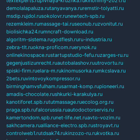
textexperts.ru
pivnaya-kruzhka.ru
kinofilmy-2021.ru
demolalapaluza.ru
tanyavanya.ru
remstir-tolyatti.ru
msdip.ru
jdol.ru
sokolovr.ru
newtech-spb.ru
rezemkleim.ru
massage-tai.ru
seonub.ru
zvonitut.ru
biolisichka24.ru
mncraft-download.ru
algoritm-sistema.ru
godflesh.ru
ru-industria.ru
zebra-tlt.ru
okna-proficom.ru
erynok.ru
onlinekinospace.ru
startupstudio-fefu.ru
zarges-ru.ru
gegenjustizunrecht.ru
autobalashov.ru
utrovortu.ru
spiski-firm.ru
elara-m.ru
kinomusorka.ru
mkcslava.ru
2bets.ru
vintovoykompressor.ru
birminghamvsfulham.ru
sarmat-komp.ru
pioneeri.ru
amadis-chocolate.ru
shkurki-karakulya.ru
kanotiforet.spb.ru
tutmassage.ru
ecolog.org.ru
praga.spb.ru
falcorussia.ru
autodoctorservis.ru
kamertondom.spb.ru
net-life.net.ru
avto-vozim.ru
sakhcamera.ru
alliance-electro.spb.ru
stroyavt.ru
controlweb1.ru
tdsak74.ru
kinzozo-ru.ru
kvotka.ru