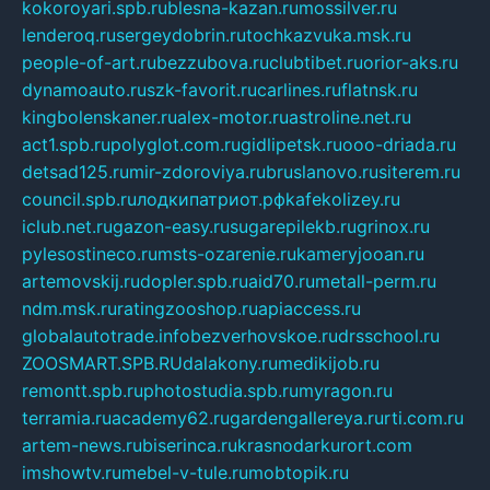
kokoroyari.spb.ru
blesna-kazan.ru
mossilver.ru
lenderoq.ru
sergeydobrin.ru
tochkazvuka.msk.ru
people-of-art.ru
bezzubova.ru
clubtibet.ru
orior-aks.ru
dynamoauto.ru
szk-favorit.ru
carlines.ru
flatnsk.ru
kingbolenskaner.ru
alex-motor.ru
astroline.net.ru
act1.spb.ru
polyglot.com.ru
gidlipetsk.ru
ooo-driada.ru
detsad125.ru
mir-zdoroviya.ru
bruslanovo.ru
siterem.ru
council.spb.ru
лодкипатриот.рф
kafekolizey.ru
iclub.net.ru
gazon-easy.ru
sugarepilekb.ru
grinox.ru
pylesostineco.ru
msts-ozarenie.ru
kameryjooan.ru
artemovskij.ru
dopler.spb.ru
aid70.ru
metall-perm.ru
ndm.msk.ru
ratingzooshop.ru
apiaccess.ru
globalautotrade.info
bezverhovskoe.ru
drsschool.ru
ZOOSMART.SPB.RU
dalakony.ru
medikijob.ru
remontt.spb.ru
photostudia.spb.ru
myragon.ru
terramia.ru
academy62.ru
gardengallereya.ru
rti.com.ru
artem-news.ru
biserinca.ru
krasnodarkurort.com
imshowtv.ru
mebel-v-tule.ru
mobtopik.ru