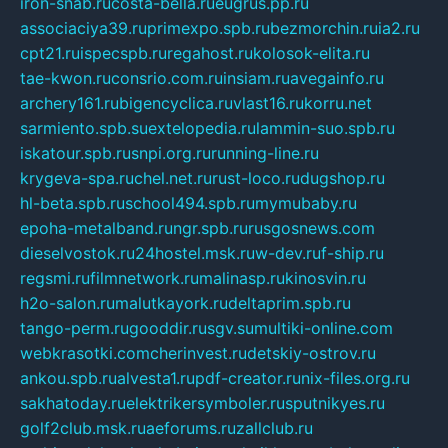
iron-snab.ru
costa-bella.ru
eugrus.pp.ru
associaciya39.ru
primexpo.spb.ru
bezmorchin.ru
ia2.ru
cpt21.ru
ispecspb.ru
regahost.ru
kolosok-elita.ru
tae-kwon.ru
consrio.com.ru
insiam.ru
avegainfo.ru
archery161.ru
bigencyclica.ru
vlast16.ru
korru.net
sarmiento.spb.su
extelopedia.ru
lammin-suo.spb.ru
iskatour.spb.ru
snpi.org.ru
running-line.ru
krygeva-spa.ru
chel.net.ru
rust-loco.ru
dugshop.ru
hl-beta.spb.ru
school494.spb.ru
mymubaby.ru
epoha-metalband.ru
ngr.spb.ru
rusgosnews.com
dieselvostok.ru
24hostel.msk.ru
w-dev.ru
f-ship.ru
regsmi.ru
filmnetwork.ru
malinasp.ru
kinosvin.ru
h2o-salon.ru
malutkayork.ru
deltaprim.spb.ru
tango-perm.ru
gooddir.ru
sgv.su
multiki-online.com
webkrasotki.com
cherinvest.ru
detskiy-ostrov.ru
ankou.spb.ru
alvesta1.ru
pdf-creator.ru
nix-files.org.ru
sakhatoday.ru
elektrikersymboler.ru
sputnikyes.ru
golf2club.msk.ru
aeforums.ru
zallclub.ru