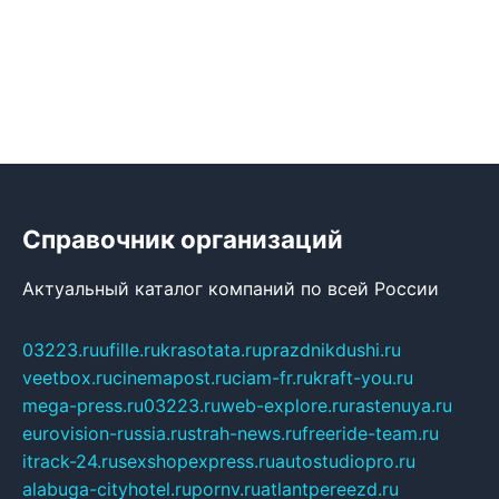
Справочник организаций
Актуальный каталог компаний по всей России
03223.ru
ufille.ru
krasotata.ru
prazdnikdushi.ru
veetbox.ru
cinemapost.ru
ciam-fr.ru
kraft-you.ru
mega-press.ru
03223.ru
web-explore.ru
rastenuya.ru
eurovision-russia.ru
strah-news.ru
freeride-team.ru
itrack-24.ru
sexshopexpress.ru
autostudiopro.ru
alabuga-cityhotel.ru
pornv.ru
atlantpereezd.ru