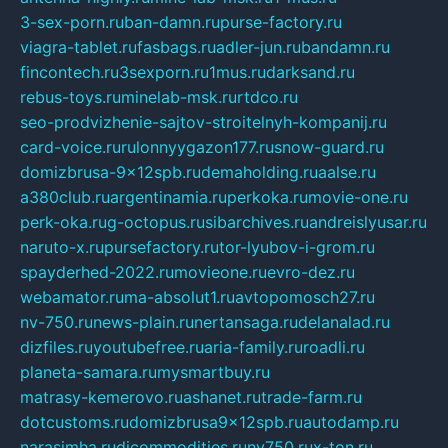
3-sex-porn.ru
ban-damn.ru
purse-factory.ru
viagra-tablet.ru
fasbags.ru
adler-jun.ru
bandamn.ru
fincontech.ru
3sexporn.ru
1mus.ru
darksand.ru
rebus-toys.ru
minelab-msk.ru
rtdco.ru
seo-prodvizhenie-sajtov-stroitelnyh-kompanij.ru
card-voice.ru
rulonnyygazon177.ru
snow-guard.ru
domizbrusa-9x12spb.ru
demaholding.ru
aalse.ru
a380club.ru
argentinamia.ru
perkoka.ru
movie-one.ru
perk-oka.ru
g-octopus.ru
sibarchives.ru
andreislyusar.ru
naruto-x.ru
pursefactory.ru
tor-lyubov-i-grom.ru
spayderhed-2022.ru
movieone.ru
evro-dez.ru
webamator.ru
ma-absolut1.ru
avtopomosch27.ru
nv-750.ru
news-plain.ru
nertansaga.ru
delanalad.ru
dizfiles.ru
youtubefree.ru
aria-family.ru
roadli.ru
planeta-samara.ru
mysmartbuy.ru
matrasy-kemerovo.ru
ashanet.ru
trade-farm.ru
dotcustoms.ru
domizbrusa9x12spb.ru
autodamp.ru
narasimha.ru
djcommodities.ru
nv750.ru
x-ton.ru