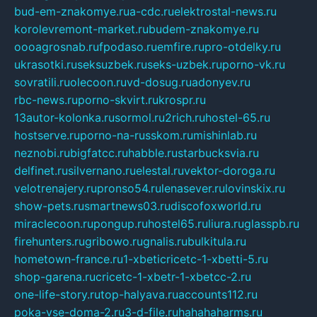
bud-em-znakomye.ru
a-cdc.ru
elektrostal-news.ru
korolevremont-market.ru
budem-znakomye.ru
oooagrosnab.ru
fpodaso.ru
emfire.ru
pro-otdelky.ru
ukrasotki.ru
seksuzbek.ru
seks-uzbek.ru
porno-vk.ru
sovratili.ru
olecoon.ru
vd-dosug.ru
adonyev.ru
rbc-news.ru
porno-skvirt.ru
krospr.ru
13autor-kolonka.ru
sormol.ru
2rich.ru
hostel-65.ru
hostserve.ru
porno-na-russkom.ru
mishinlab.ru
neznobi.ru
bigfatcc.ru
habble.ru
starbucksvia.ru
delfinet.ru
silvernano.ru
elestal.ru
vektor-doroga.ru
velotrenajery.ru
pronso54.ru
lenasever.ru
lovinskix.ru
show-pets.ru
smartnews03.ru
discofoxworld.ru
miraclecoon.ru
pongup.ru
hostel65.ru
liura.ru
glasspb.ru
firehunters.ru
gribowo.ru
gnalis.ru
bulkitula.ru
hometown-france.ru
1-xbeticricetc-1-xbetti-5.ru
shop-garena.ru
cricetc-1-xbetr-1-xbetcc-2.ru
one-life-story.ru
top-halyava.ru
accounts112.ru
poka-vse-doma-2.ru
3-d-file.ru
hahahaharms.ru