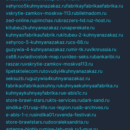
xehyroo5kuhnyanazakaz.ru
fabrikayfabrikaefabrika.ru
vskrytie-zamkov-moskva-113.ru
biletnadom.ru
zed-online.ru
pimchax.ru
brazzers-hd.ru
z-host.ru
kitubeu2kuhnyanazakaz.ru
naperekate.ru
kuhnyaofabrikaufabrik.ru
kitubeu-2-kuhnyanazakaz.ru
xehyroo-5-kuhnyanazakaz.ru
cs-68.ru
guzywia-4-kuhnyanazakaz.ru
mir-tk.ru
vlknrussia.ru
cs68.ru
vladivostok-map.ru
video-seks.ru
bankaribi.ru
raszar.ru
vskrytie-zamkov-moskva113.ru
lipetsktelecom.ru
tovudyi4kuhnyanazakaz.ru
seksuzb.ru
guzywia4kuhnyanazakaz.ru
fabrikaofabrikaokuhny.ru
kuhnyaekuhnyaafabrika.ru
kuhnyaykuhnyayfabrika.ru
e-abis1c.ru
store-brawl-stars.ru
kts-services.ru
dark-sand.ru
sindika-01.ru
sp-life.ru
x-legion.ru
sib-archives.ru
e-abis-1-c.ru
sindika01.ru
venda-festival.ru
store-brawlstars.ru
dooraleksandria.ru
antenna-highly.ru
mine-lab-msk.ru
1-mus.ru