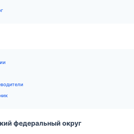
рг
сии
еводители
ник
ский федеральный округ