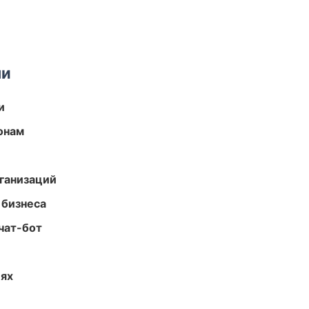
ми
и
онам
ганизаций
 бизнеса
чат-бот
иях