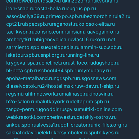
controlweb1.ru
tdsak74.ru
kinzozo-ru.ru
kvotka.ru
iron-snab.ru
costa-bella.ru
eugrus.pp.ru
associaciya39.ru
primexpo.spb.ru
bezmorchin.ru
ia2.ru
cpt21.ru
ispecspb.ru
regahost.ru
kolosok-elita.ru
tae-kwon.ru
consrio.com.ru
insiam.ru
avegainfo.ru
archery161.ru
bigencyclica.ru
vlast16.ru
korru.net
sarmiento.spb.su
extelopedia.ru
lammin-suo.spb.ru
iskatour.spb.ru
snpi.org.ru
running-line.ru
krygeva-spa.ru
chel.net.ru
rust-loco.ru
dugshop.ru
hl-beta.spb.ru
school494.spb.ru
mymubaby.ru
epoha-metalband.ru
ngr.spb.ru
rusgosnews.com
dieselvostok.ru
24hostel.msk.ru
w-dev.ru
f-ship.ru
regsmi.ru
filmnetwork.ru
malinasp.ru
kinosvin.ru
h2o-salon.ru
malutkayork.ru
deltaprim.spb.ru
tango-perm.ru
gooddir.ru
sgv.su
multiki-online.com
webkrasotki.com
cherinvest.ru
detskiy-ostrov.ru
ankou.spb.ru
alvesta1.ru
pdf-creator.ru
nix-files.org.ru
sakhatoday.ru
elektrikersymboler.ru
sputnikyes.ru