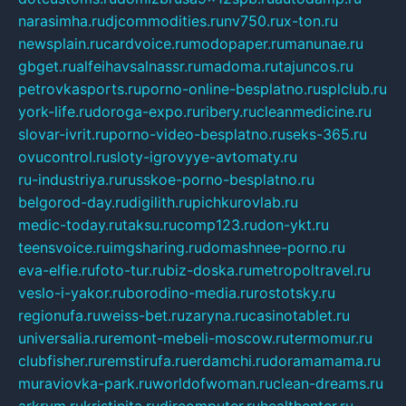
narasimha.ru
djcommodities.ru
nv750.ru
x-ton.ru
newsplain.ru
cardvoice.ru
modopaper.ru
manunae.ru
gbget.ru
alfeihavsalnassr.ru
madoma.ru
tajuncos.ru
petrovkasports.ru
porno-online-besplatno.ru
splclub.ru
york-life.ru
doroga-expo.ru
ribery.ru
cleanmedicine.ru
slovar-ivrit.ru
porno-video-besplatno.ru
seks-365.ru
ovucontrol.ru
sloty-igrovyye-avtomaty.ru
ru-industriya.ru
russkoe-porno-besplatno.ru
belgorod-day.ru
digilith.ru
pichkurovlab.ru
medic-today.ru
taksu.ru
comp123.ru
don-ykt.ru
teensvoice.ru
imgsharing.ru
domashnee-porno.ru
eva-elfie.ru
foto-tur.ru
biz-doska.ru
metropoltravel.ru
veslo-i-yakor.ru
borodino-media.ru
rostotsky.ru
regionufa.ru
weiss-bet.ru
zaryna.ru
casinotablet.ru
universalia.ru
remont-mebeli-moscow.ru
termomur.ru
clubfisher.ru
remstirufa.ru
erdamchi.ru
doramamama.ru
muraviovka-park.ru
worldofwoman.ru
clean-dreams.ru
arkrym.ru
kristinita.ru
dircomputer.ru
healthenter.ru