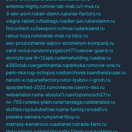
antenna-highly.ru
mine-lab-msk.ru
1-mus.ru
3-sex-porn.ru
ban-damn.ru
purse-factory.ru
viagra-tablet.ru
fasbags.ru
adler-jun.ru
bandamn.ru
fincontech.ru
3sexporn.ru
1mus.ru
darksand.ru
rebus-toys.ru
minelab-msk.ru
rtdco.ru
seo-prodvizhenie-sajtov-stroitelnyh-kompanij.ru
card-voice.ru
rulonnyygazon177.ru
snow-guard.ru
domizbrusa-9x12spb.ru
demaholding.ru
aalse.ru
a380club.ru
argentinamia.ru
perkoka.ru
movie-one.ru
perk-oka.ru
g-octopus.ru
sibarchives.ru
andreislyusar.ru
naruto-x.ru
pursefactory.ru
tor-lyubov-i-grom.ru
spayderhed-2022.ru
movieone.ru
evro-dez.ru
webamator.ru
ma-absolut1.ru
avtopomosch27.ru
nv-750.ru
news-plain.ru
nertansaga.ru
delanalad.ru
dizfiles.ru
youtubefree.ru
aria-family.ru
roadli.ru
planeta-samara.ru
mysmartbuy.ru
matrasy-kemerovo.ru
ashanet.ru
trade-farm.ru
dotcustoms.ru
domizbrusa9x12spb.ru
autodamp.ru