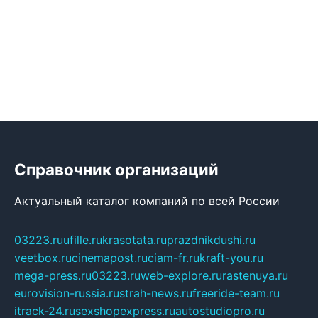
Справочник организаций
Актуальный каталог компаний по всей России
03223.ru
ufille.ru
krasotata.ru
prazdnikdushi.ru
veetbox.ru
cinemapost.ru
ciam-fr.ru
kraft-you.ru
mega-press.ru
03223.ru
web-explore.ru
rastenuya.ru
eurovision-russia.ru
strah-news.ru
freeride-team.ru
itrack-24.ru
sexshopexpress.ru
autostudiopro.ru