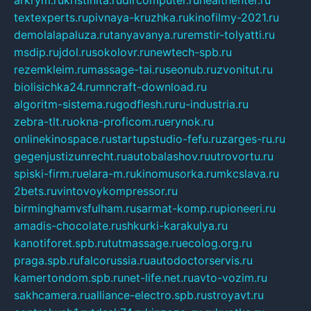
textexperts.ru
pivnaya-kruzhka.ru
kinofilmy-2021.ru
demolalapaluza.ru
tanyavanya.ru
remstir-tolyatti.ru
msdip.ru
jdol.ru
sokolovr.ru
newtech-spb.ru
rezemkleim.ru
massage-tai.ru
seonub.ru
zvonitut.ru
biolisichka24.ru
mncraft-download.ru
algoritm-sistema.ru
godflesh.ru
ru-industria.ru
zebra-tlt.ru
okna-proficom.ru
erynok.ru
onlinekinospace.ru
startupstudio-fefu.ru
zarges-ru.ru
gegenjustizunrecht.ru
autobalashov.ru
utrovortu.ru
spiski-firm.ru
elara-m.ru
kinomusorka.ru
mkcslava.ru
2bets.ru
vintovoykompressor.ru
birminghamvsfulham.ru
sarmat-komp.ru
pioneeri.ru
amadis-chocolate.ru
shkurki-karakulya.ru
kanotiforet.spb.ru
tutmassage.ru
ecolog.org.ru
praga.spb.ru
falcorussia.ru
autodoctorservis.ru
kamertondom.spb.ru
net-life.net.ru
avto-vozim.ru
sakhcamera.ru
alliance-electro.spb.ru
stroyavt.ru