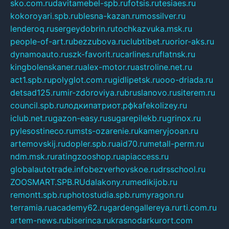
sko.com.ru
davitamebel-spb.ru
fotsis.ru
tesiaes.ru
kokoroyari.spb.ru
blesna-kazan.ru
mossilver.ru
lenderoq.ru
sergeydobrin.ru
tochkazvuka.msk.ru
people-of-art.ru
bezzubova.ru
clubtibet.ru
orior-aks.ru
dynamoauto.ru
szk-favorit.ru
carlines.ru
flatnsk.ru
kingbolenskaner.ru
alex-motor.ru
astroline.net.ru
act1.spb.ru
polyglot.com.ru
gidlipetsk.ru
ooo-driada.ru
detsad125.ru
mir-zdoroviya.ru
bruslanovo.ru
siterem.ru
council.spb.ru
лодкипатриот.рф
kafekolizey.ru
iclub.net.ru
gazon-easy.ru
sugarepilekb.ru
grinox.ru
pylesostineco.ru
msts-ozarenie.ru
kameryjooan.ru
artemovskij.ru
dopler.spb.ru
aid70.ru
metall-perm.ru
ndm.msk.ru
ratingzooshop.ru
apiaccess.ru
globalautotrade.info
bezverhovskoe.ru
drsschool.ru
ZOOSMART.SPB.RU
dalakony.ru
medikijob.ru
remontt.spb.ru
photostudia.spb.ru
myragon.ru
terramia.ru
academy62.ru
gardengallereya.ru
rti.com.ru
artem-news.ru
biserinca.ru
krasnodarkurort.com