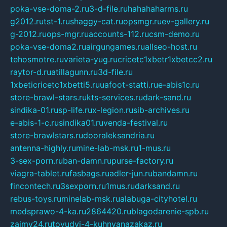
poka-vse-doma-2.ru
3-d-file.ru
hahahaharms.ru
g2012.ru
tst-1.ru
shaggy-cat.ru
opsmgr.ru
ev-gallery.ru
g-2012.ru
ops-mgr.ru
accounts-112.ru
csm-demo.ru
poka-vse-doma2.ru
airgungames.ru
allseo-host.ru
tehosmotre.ru
varieta-yug.ru
cricetc1xbetr1xbetcc2.ru
raytor-d.ru
atillagunn.ru
3d-file.ru
1xbeticricetc1xbetti5.ru
uafoot-statti.ru
e-abis1c.ru
store-brawl-stars.ru
kts-services.ru
dark-sand.ru
sindika-01.ru
sp-life.ru
x-legion.ru
sib-archives.ru
e-abis-1-c.ru
sindika01.ru
venda-festival.ru
store-brawlstars.ru
dooraleksandria.ru
antenna-highly.ru
mine-lab-msk.ru
1-mus.ru
3-sex-porn.ru
ban-damn.ru
purse-factory.ru
viagra-tablet.ru
fasbags.ru
adler-jun.ru
bandamn.ru
fincontech.ru
3sexporn.ru
1mus.ru
darksand.ru
rebus-toys.ru
minelab-msk.ru
alabuga-cityhotel.ru
medsprawo-4-ka.ru
2864420.ru
blagodarenie-spb.ru
zajmy24.ru
tovudyi-4-kuhnyanazakaz.ru