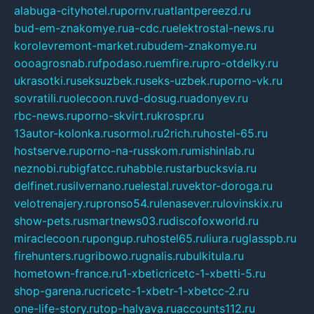
alabuga-cityhotel.ru
pornv.ru
atlantpereezd.ru
bud-em-znakomye.ru
a-cdc.ru
elektrostal-news.ru
korolevremont-market.ru
budem-znakomye.ru
oooagrosnab.ru
fpodaso.ru
emfire.ru
pro-otdelky.ru
ukrasotki.ru
seksuzbek.ru
seks-uzbek.ru
porno-vk.ru
sovratili.ru
olecoon.ru
vd-dosug.ru
adonyev.ru
rbc-news.ru
porno-skvirt.ru
krospr.ru
13autor-kolonka.ru
sormol.ru
2rich.ru
hostel-65.ru
hostserve.ru
porno-na-russkom.ru
mishinlab.ru
neznobi.ru
bigfatcc.ru
habble.ru
starbucksvia.ru
delfinet.ru
silvernano.ru
elestal.ru
vektor-doroga.ru
velotrenajery.ru
pronso54.ru
lenasever.ru
lovinskix.ru
show-pets.ru
smartnews03.ru
discofoxworld.ru
miraclecoon.ru
pongup.ru
hostel65.ru
liura.ru
glasspb.ru
firehunters.ru
gribowo.ru
gnalis.ru
bulkitula.ru
hometown-france.ru
1-xbeticricetc-1-xbetti-5.ru
shop-garena.ru
cricetc-1-xbetr-1-xbetcc-2.ru
one-life-story.ru
top-halyava.ru
accounts112.ru