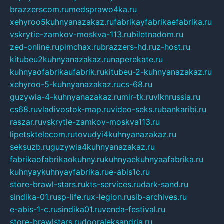
brazzerscom.ru
medsprawo4ka.ru
xehyroo5kuhnyanazakaz.ru
fabrikayfabrikaefabrika.ru
vskrytie-zamkov-moskva-113.ru
biletnadom.ru
zed-online.ru
pimchax.ru
brazzers-hd.ru
z-host.ru
kitubeu2kuhnyanazakaz.ru
naperekate.ru
kuhnyaofabrikaufabrik.ru
kitubeu-2-kuhnyanazakaz.ru
xehyroo-5-kuhnyanazakaz.ru
cs-68.ru
guzywia-4-kuhnyanazakaz.ru
mir-tk.ru
vlknrussia.ru
cs68.ru
vladivostok-map.ru
video-seks.ru
bankaribi.ru
raszar.ru
vskrytie-zamkov-moskva113.ru
lipetsktelecom.ru
tovudyi4kuhnyanazakaz.ru
seksuzb.ru
guzywia4kuhnyanazakaz.ru
fabrikaofabrikaokuhny.ru
kuhnyaekuhnyaafabrika.ru
kuhnyaykuhnyayfabrika.ru
e-abis1c.ru
store-brawl-stars.ru
kts-services.ru
dark-sand.ru
sindika-01.ru
sp-life.ru
x-legion.ru
sib-archives.ru
e-abis-1-c.ru
sindika01.ru
venda-festival.ru
store-brawlstars.ru
dooraleksandria.ru