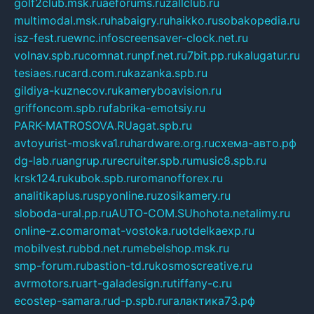
golf2club.msk.ru
aeforums.ru
zallclub.ru
multimodal.msk.ru
habaigry.ru
haikko.ru
sobakopedia.ru
isz-fest.ru
ewnc.info
screensaver-clock.net.ru
volnav.spb.ru
comnat.ru
npf.net.ru
7bit.pp.ru
kalugatur.ru
tesiaes.ru
card.com.ru
kazanka.spb.ru
gildiya-kuznecov.ru
kameryboavision.ru
griffoncom.spb.ru
fabrika-emotsiy.ru
PARK-MATROSOVA.RU
agat.spb.ru
avtoyurist-moskva1.ru
hardware.org.ru
схема-авто.рф
dg-lab.ru
angrup.ru
recruiter.spb.ru
music8.spb.ru
krsk124.ru
kubok.spb.ru
romanofforex.ru
analitikaplus.ru
spyonline.ru
zosikamery.ru
sloboda-ural.pp.ru
AUTO-COM.SU
hohota.net
alimy.ru
online-z.com
aromat-vostoka.ru
otdelkaexp.ru
mobilvest.ru
bbd.net.ru
mebelshop.msk.ru
smp-forum.ru
bastion-td.ru
kosmoscreative.ru
avrmotors.ru
art-galadesign.ru
tiffany-c.ru
ecostep-samara.ru
d-p.spb.ru
галактика73.рф