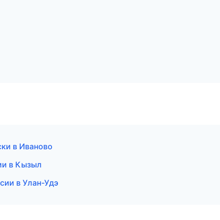
ски в Иваново
ии в Кызыл
нсии в Улан-Удэ