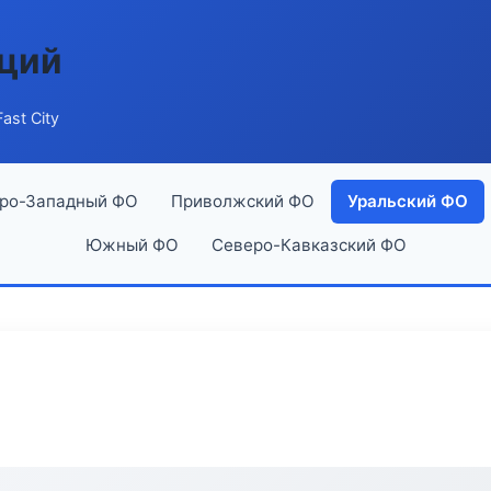
аций
Fast City
ро-Западный ФО
Приволжский ФО
Уральский ФО
Южный ФО
Северо-Кавказский ФО