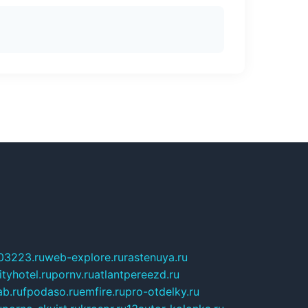
03223.ru
web-explore.ru
rastenuya.ru
tyhotel.ru
pornv.ru
atlantpereezd.ru
b.ru
fpodaso.ru
emfire.ru
pro-otdelky.ru