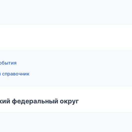
события
й справочник
ский федеральный округ