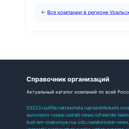
←
Все компании в регионе Уральс
Справочник организаций
Актуальный каталог компаний по всей Рос
03223.ru
ufille.ru
krasotata.ru
prazdnikdushi.ru
v
eurovision-russia.ru
strah-news.ru
freeride-team
bud-em-znakomye.ru
a-cdc.ru
elektrostal-news.