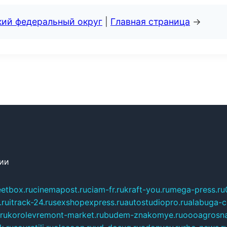
кий федеральный округ
|
Главная страница
→
сии
eetbox.ru
cinemapost.ru
ciam-fr.ru
kraft-you.ru
mega-press.ru
.ru
itrack-24.ru
sexshopexpress.ru
autostudiopro.ru
alabuga-ci
ru
korolevremont-market.ru
budem-znakomye.ru
oooagrosna