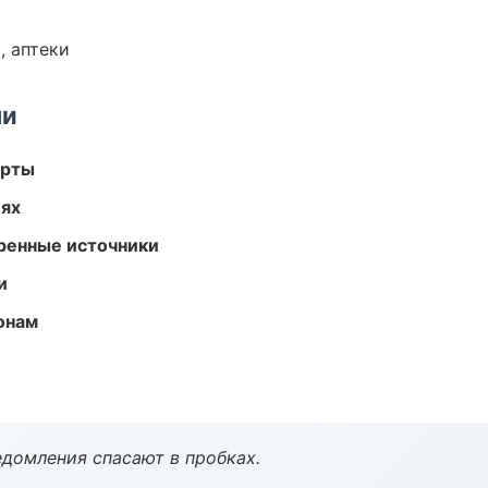
, аптеки
ми
арты
иях
еренные источники
и
онам
домления спасают в пробках.