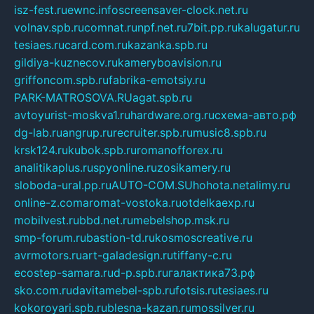
isz-fest.ru
ewnc.info
screensaver-clock.net.ru
volnav.spb.ru
comnat.ru
npf.net.ru
7bit.pp.ru
kalugatur.ru
tesiaes.ru
card.com.ru
kazanka.spb.ru
gildiya-kuznecov.ru
kameryboavision.ru
griffoncom.spb.ru
fabrika-emotsiy.ru
PARK-MATROSOVA.RU
agat.spb.ru
avtoyurist-moskva1.ru
hardware.org.ru
схема-авто.рф
dg-lab.ru
angrup.ru
recruiter.spb.ru
music8.spb.ru
krsk124.ru
kubok.spb.ru
romanofforex.ru
analitikaplus.ru
spyonline.ru
zosikamery.ru
sloboda-ural.pp.ru
AUTO-COM.SU
hohota.net
alimy.ru
online-z.com
aromat-vostoka.ru
otdelkaexp.ru
mobilvest.ru
bbd.net.ru
mebelshop.msk.ru
smp-forum.ru
bastion-td.ru
kosmoscreative.ru
avrmotors.ru
art-galadesign.ru
tiffany-c.ru
ecostep-samara.ru
d-p.spb.ru
галактика73.рф
sko.com.ru
davitamebel-spb.ru
fotsis.ru
tesiaes.ru
kokoroyari.spb.ru
blesna-kazan.ru
mossilver.ru