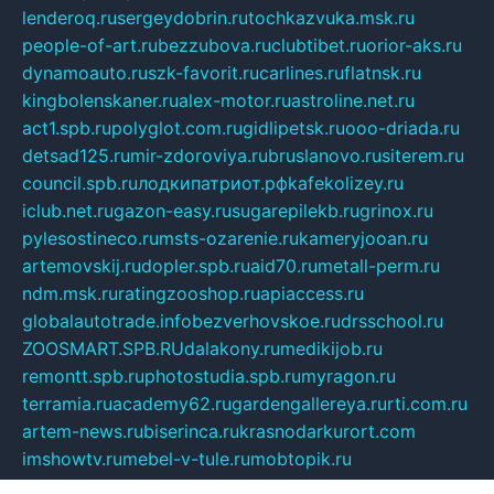
lenderoq.ru
sergeydobrin.ru
tochkazvuka.msk.ru
people-of-art.ru
bezzubova.ru
clubtibet.ru
orior-aks.ru
dynamoauto.ru
szk-favorit.ru
carlines.ru
flatnsk.ru
kingbolenskaner.ru
alex-motor.ru
astroline.net.ru
act1.spb.ru
polyglot.com.ru
gidlipetsk.ru
ooo-driada.ru
detsad125.ru
mir-zdoroviya.ru
bruslanovo.ru
siterem.ru
council.spb.ru
лодкипатриот.рф
kafekolizey.ru
iclub.net.ru
gazon-easy.ru
sugarepilekb.ru
grinox.ru
pylesostineco.ru
msts-ozarenie.ru
kameryjooan.ru
artemovskij.ru
dopler.spb.ru
aid70.ru
metall-perm.ru
ndm.msk.ru
ratingzooshop.ru
apiaccess.ru
globalautotrade.info
bezverhovskoe.ru
drsschool.ru
ZOOSMART.SPB.RU
dalakony.ru
medikijob.ru
remontt.spb.ru
photostudia.spb.ru
myragon.ru
terramia.ru
academy62.ru
gardengallereya.ru
rti.com.ru
artem-news.ru
biserinca.ru
krasnodarkurort.com
imshowtv.ru
mebel-v-tule.ru
mobtopik.ru
pcsecurity.net.ru
tool-sib.ru
multimetrunit.ru
sp-tour.ru