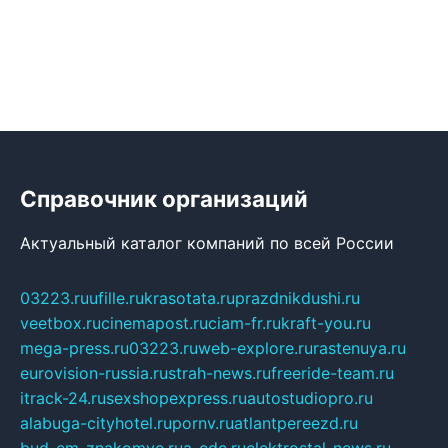
Справочник организаций
Актуальный каталог компаний по всей России
03223.ru
ufille.ru
krasotata.ru
prazdnikdushi.ru
veetbox.ru
cinemapost.ru
ciam-fr.ru
kraft-you.ru
mega-press.ru
03223.ru
web-explore.ru
rastenuya.ru
eurovision-russia.ru
strah-news.ru
freeride-team.ru
itrack-24.ru
sexshopexpress.ru
autostudiopro.ru
alabuga-cityhotel.ru
pornv.ru
atlantpereezd.ru
bud-em-znakomye.ru
a-cdc.ru
elektrostal-news.ru