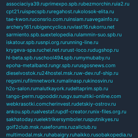
associaciya39.ru
primexpo.spb.ru
bezmorchin.ru
ia2.ru
cpt21.ru
ispecspb.ru
regahost.ru
kolosok-elita.ru
tae-kwon.ru
consrio.com.ru
insiam.ru
avegainfo.ru
archery161.ru
bigencyclica.ru
vlast16.ru
korru.net
sarmiento.spb.su
extelopedia.ru
lammin-suo.spb.ru
iskatour.spb.ru
snpi.org.ru
running-line.ru
krygeva-spa.ru
chel.net.ru
rust-loco.ru
dugshop.ru
hl-beta.spb.ru
school494.spb.ru
mymubaby.ru
epoha-metalband.ru
ngr.spb.ru
rusgosnews.com
dieselvostok.ru
24hostel.msk.ru
w-dev.ru
f-ship.ru
regsmi.ru
filmnetwork.ru
malinasp.ru
kinosvin.ru
h2o-salon.ru
malutkayork.ru
deltaprim.spb.ru
tango-perm.ru
gooddir.ru
sgv.su
multiki-online.com
webkrasotki.com
cherinvest.ru
detskiy-ostrov.ru
ankou.spb.ru
alvesta1.ru
pdf-creator.ru
nix-files.org.ru
sakhatoday.ru
elektrikersymboler.ru
sputnikyes.ru
golf2club.msk.ru
aeforums.ru
zallclub.ru
multimodal.msk.ru
habaigry.ru
haikko.ru
sobakopedia.ru