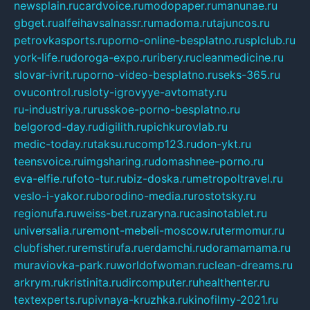
newsplain.ru
cardvoice.ru
modopaper.ru
manunae.ru
gbget.ru
alfeihavsalnassr.ru
madoma.ru
tajuncos.ru
petrovkasports.ru
porno-online-besplatno.ru
splclub.ru
york-life.ru
doroga-expo.ru
ribery.ru
cleanmedicine.ru
slovar-ivrit.ru
porno-video-besplatno.ru
seks-365.ru
ovucontrol.ru
sloty-igrovyye-avtomaty.ru
ru-industriya.ru
russkoe-porno-besplatno.ru
belgorod-day.ru
digilith.ru
pichkurovlab.ru
medic-today.ru
taksu.ru
comp123.ru
don-ykt.ru
teensvoice.ru
imgsharing.ru
domashnee-porno.ru
eva-elfie.ru
foto-tur.ru
biz-doska.ru
metropoltravel.ru
veslo-i-yakor.ru
borodino-media.ru
rostotsky.ru
regionufa.ru
weiss-bet.ru
zaryna.ru
casinotablet.ru
universalia.ru
remont-mebeli-moscow.ru
termomur.ru
clubfisher.ru
remstirufa.ru
erdamchi.ru
doramamama.ru
muraviovka-park.ru
worldofwoman.ru
clean-dreams.ru
arkrym.ru
kristinita.ru
dircomputer.ru
healthenter.ru
textexperts.ru
pivnaya-kruzhka.ru
kinofilmy-2021.ru