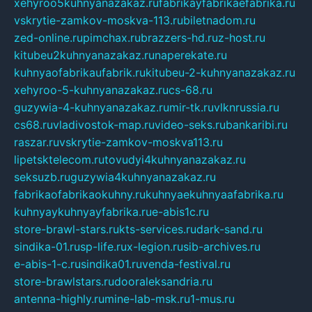
xehyroo5kuhnyanazakaz.ru
fabrikayfabrikaefabrika.ru
vskrytie-zamkov-moskva-113.ru
biletnadom.ru
zed-online.ru
pimchax.ru
brazzers-hd.ru
z-host.ru
kitubeu2kuhnyanazakaz.ru
naperekate.ru
kuhnyaofabrikaufabrik.ru
kitubeu-2-kuhnyanazakaz.ru
xehyroo-5-kuhnyanazakaz.ru
cs-68.ru
guzywia-4-kuhnyanazakaz.ru
mir-tk.ru
vlknrussia.ru
cs68.ru
vladivostok-map.ru
video-seks.ru
bankaribi.ru
raszar.ru
vskrytie-zamkov-moskva113.ru
lipetsktelecom.ru
tovudyi4kuhnyanazakaz.ru
seksuzb.ru
guzywia4kuhnyanazakaz.ru
fabrikaofabrikaokuhny.ru
kuhnyaekuhnyaafabrika.ru
kuhnyaykuhnyayfabrika.ru
e-abis1c.ru
store-brawl-stars.ru
kts-services.ru
dark-sand.ru
sindika-01.ru
sp-life.ru
x-legion.ru
sib-archives.ru
e-abis-1-c.ru
sindika01.ru
venda-festival.ru
store-brawlstars.ru
dooraleksandria.ru
antenna-highly.ru
mine-lab-msk.ru
1-mus.ru