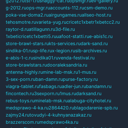
g2012.ru
tst-1.ru
shaggy-cat.ru
opsmgr.ru
ev-gallery.ru
g-2012.ru
ops-mgr.ru
accounts-112.ru
csm-demo.ru
poka-vse-doma2.ru
airgungames.ru
allseo-host.ru
tehosmotre.ru
varieta-yug.ru
cricetc1xbetr1xbetcc2.ru
raytor-d.ru
atillagunn.ru
3d-file.ru
1xbeticricetc1xbetti5.ru
uafoot-statti.ru
e-abis1c.ru
store-brawl-stars.ru
kts-services.ru
dark-sand.ru
sindika-01.ru
sp-life.ru
x-legion.ru
sib-archives.ru
e-abis-1-c.ru
sindika01.ru
venda-festival.ru
store-brawlstars.ru
dooraleksandria.ru
antenna-highly.ru
mine-lab-msk.ru
1-mus.ru
3-sex-porn.ru
ban-damn.ru
purse-factory.ru
viagra-tablet.ru
fasbags.ru
adler-jun.ru
bandamn.ru
fincontech.ru
3sexporn.ru
1mus.ru
darksand.ru
rebus-toys.ru
minelab-msk.ru
alabuga-cityhotel.ru
medsprawo-4-ka.ru
2864420.ru
blagodarenie-spb.ru
zajmy24.ru
tovudyi-4-kuhnyanazakaz.ru
brazzerscom.ru
medsprawo4ka.ru