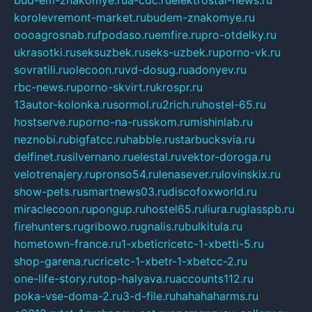
korolevremont-market.ru
budem-znakomye.ru
oooagrosnab.ru
fpodaso.ru
emfire.ru
pro-otdelky.ru
ukrasotki.ru
seksuzbek.ru
seks-uzbek.ru
porno-vk.ru
sovratili.ru
olecoon.ru
vd-dosug.ru
adonyev.ru
rbc-news.ru
porno-skvirt.ru
krospr.ru
13autor-kolonka.ru
sormol.ru
2rich.ru
hostel-65.ru
hostserve.ru
porno-na-russkom.ru
mishinlab.ru
neznobi.ru
bigfatcc.ru
habble.ru
starbucksvia.ru
delfinet.ru
silvernano.ru
elestal.ru
vektor-doroga.ru
velotrenajery.ru
pronso54.ru
lenasever.ru
lovinskix.ru
show-pets.ru
smartnews03.ru
discofoxworld.ru
miraclecoon.ru
pongup.ru
hostel65.ru
liura.ru
glasspb.ru
firehunters.ru
gribowo.ru
gnalis.ru
bulkitula.ru
hometown-france.ru
1-xbeticricetc-1-xbetti-5.ru
shop-garena.ru
cricetc-1-xbetr-1-xbetcc-2.ru
one-life-story.ru
top-halyava.ru
accounts112.ru
poka-vse-doma-2.ru
3-d-file.ru
hahahaharms.ru