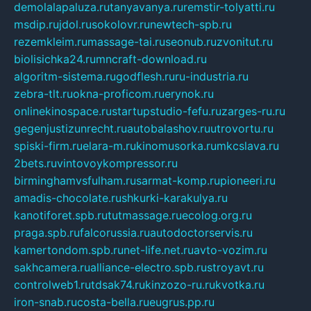
demolalapaluza.ru
tanyavanya.ru
remstir-tolyatti.ru
msdip.ru
jdol.ru
sokolovr.ru
newtech-spb.ru
rezemkleim.ru
massage-tai.ru
seonub.ru
zvonitut.ru
biolisichka24.ru
mncraft-download.ru
algoritm-sistema.ru
godflesh.ru
ru-industria.ru
zebra-tlt.ru
okna-proficom.ru
erynok.ru
onlinekinospace.ru
startupstudio-fefu.ru
zarges-ru.ru
gegenjustizunrecht.ru
autobalashov.ru
utrovortu.ru
spiski-firm.ru
elara-m.ru
kinomusorka.ru
mkcslava.ru
2bets.ru
vintovoykompressor.ru
birminghamvsfulham.ru
sarmat-komp.ru
pioneeri.ru
amadis-chocolate.ru
shkurki-karakulya.ru
kanotiforet.spb.ru
tutmassage.ru
ecolog.org.ru
praga.spb.ru
falcorussia.ru
autodoctorservis.ru
kamertondom.spb.ru
net-life.net.ru
avto-vozim.ru
sakhcamera.ru
alliance-electro.spb.ru
stroyavt.ru
controlweb1.ru
tdsak74.ru
kinzozo-ru.ru
kvotka.ru
iron-snab.ru
costa-bella.ru
eugrus.pp.ru