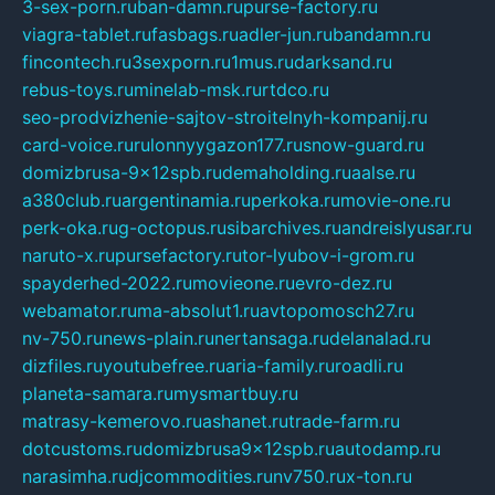
3-sex-porn.ru
ban-damn.ru
purse-factory.ru
viagra-tablet.ru
fasbags.ru
adler-jun.ru
bandamn.ru
fincontech.ru
3sexporn.ru
1mus.ru
darksand.ru
rebus-toys.ru
minelab-msk.ru
rtdco.ru
seo-prodvizhenie-sajtov-stroitelnyh-kompanij.ru
card-voice.ru
rulonnyygazon177.ru
snow-guard.ru
domizbrusa-9x12spb.ru
demaholding.ru
aalse.ru
a380club.ru
argentinamia.ru
perkoka.ru
movie-one.ru
perk-oka.ru
g-octopus.ru
sibarchives.ru
andreislyusar.ru
naruto-x.ru
pursefactory.ru
tor-lyubov-i-grom.ru
spayderhed-2022.ru
movieone.ru
evro-dez.ru
webamator.ru
ma-absolut1.ru
avtopomosch27.ru
nv-750.ru
news-plain.ru
nertansaga.ru
delanalad.ru
dizfiles.ru
youtubefree.ru
aria-family.ru
roadli.ru
planeta-samara.ru
mysmartbuy.ru
matrasy-kemerovo.ru
ashanet.ru
trade-farm.ru
dotcustoms.ru
domizbrusa9x12spb.ru
autodamp.ru
narasimha.ru
djcommodities.ru
nv750.ru
x-ton.ru