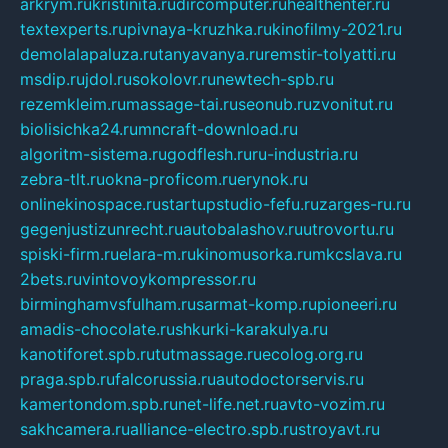
arkrym.ru
kristinita.ru
dircomputer.ru
healthenter.ru
textexperts.ru
pivnaya-kruzhka.ru
kinofilmy-2021.ru
demolalapaluza.ru
tanyavanya.ru
remstir-tolyatti.ru
msdip.ru
jdol.ru
sokolovr.ru
newtech-spb.ru
rezemkleim.ru
massage-tai.ru
seonub.ru
zvonitut.ru
biolisichka24.ru
mncraft-download.ru
algoritm-sistema.ru
godflesh.ru
ru-industria.ru
zebra-tlt.ru
okna-proficom.ru
erynok.ru
onlinekinospace.ru
startupstudio-fefu.ru
zarges-ru.ru
gegenjustizunrecht.ru
autobalashov.ru
utrovortu.ru
spiski-firm.ru
elara-m.ru
kinomusorka.ru
mkcslava.ru
2bets.ru
vintovoykompressor.ru
birminghamvsfulham.ru
sarmat-komp.ru
pioneeri.ru
amadis-chocolate.ru
shkurki-karakulya.ru
kanotiforet.spb.ru
tutmassage.ru
ecolog.org.ru
praga.spb.ru
falcorussia.ru
autodoctorservis.ru
kamertondom.spb.ru
net-life.net.ru
avto-vozim.ru
sakhcamera.ru
alliance-electro.spb.ru
stroyavt.ru