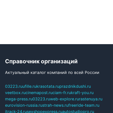
Справочник организаций
Актуальный каталог компаний по всей России
03223.ru
ufille.ru
krasotata.ru
prazdnikdushi.ru
veetbox.ru
cinemapost.ru
ciam-fr.ru
kraft-you.ru
mega-press.ru
03223.ru
web-explore.ru
rastenuya.ru
eurovision-russia.ru
strah-news.ru
freeride-team.ru
itrack-24.ru
sexshopexpress.ru
autostudiopro.ru