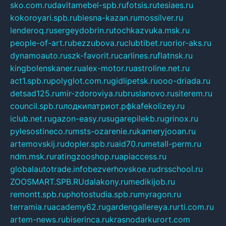
sko.com.ru
davitamebel-spb.ru
fotsis.ru
tesiaes.ru
kokoroyari.spb.ru
blesna-kazan.ru
mossilver.ru
lenderoq.ru
sergeydobrin.ru
tochkazvuka.msk.ru
people-of-art.ru
bezzubova.ru
clubtibet.ru
orior-aks.ru
dynamoauto.ru
szk-favorit.ru
carlines.ru
flatnsk.ru
kingbolenskaner.ru
alex-motor.ru
astroline.net.ru
act1.spb.ru
polyglot.com.ru
gidlipetsk.ru
ooo-driada.ru
detsad125.ru
mir-zdoroviya.ru
bruslanovo.ru
siterem.ru
council.spb.ru
лодкипатриот.рф
kafekolizey.ru
iclub.net.ru
gazon-easy.ru
sugarepilekb.ru
grinox.ru
pylesostineco.ru
msts-ozarenie.ru
kameryjooan.ru
artemovskij.ru
dopler.spb.ru
aid70.ru
metall-perm.ru
ndm.msk.ru
ratingzooshop.ru
apiaccess.ru
globalautotrade.info
bezverhovskoe.ru
drsschool.ru
ZOOSMART.SPB.RU
dalakony.ru
medikijob.ru
remontt.spb.ru
photostudia.spb.ru
myragon.ru
terramia.ru
academy62.ru
gardengallereya.ru
rti.com.ru
artem-news.ru
biserinca.ru
krasnodarkurort.com