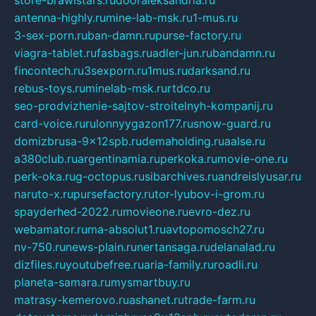
store-brawlstars.ru
dooraleksandria.ru
antenna-highly.ru
mine-lab-msk.ru
1-mus.ru
3-sex-porn.ru
ban-damn.ru
purse-factory.ru
viagra-tablet.ru
fasbags.ru
adler-jun.ru
bandamn.ru
fincontech.ru
3sexporn.ru
1mus.ru
darksand.ru
rebus-toys.ru
minelab-msk.ru
rtdco.ru
seo-prodvizhenie-sajtov-stroitelnyh-kompanij.ru
card-voice.ru
rulonnyygazon177.ru
snow-guard.ru
domizbrusa-9x12spb.ru
demaholding.ru
aalse.ru
a380club.ru
argentinamia.ru
perkoka.ru
movie-one.ru
perk-oka.ru
g-octopus.ru
sibarchives.ru
andreislyusar.ru
naruto-x.ru
pursefactory.ru
tor-lyubov-i-grom.ru
spayderhed-2022.ru
movieone.ru
evro-dez.ru
webamator.ru
ma-absolut1.ru
avtopomosch27.ru
nv-750.ru
news-plain.ru
nertansaga.ru
delanalad.ru
dizfiles.ru
youtubefree.ru
aria-family.ru
roadli.ru
planeta-samara.ru
mysmartbuy.ru
matrasy-kemerovo.ru
ashanet.ru
trade-farm.ru