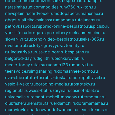
dotcustoms.ru
domizbrusa9x12spb.ru
autodamp.ru
narasimha.ru
djcommodities.ru
nv750.ru
x-ton.ru
newsplain.ru
cardvoice.ru
modopaper.ru
manunae.ru
gbget.ru
alfeihavsalnassr.ru
madoma.ru
tajuncos.ru
petrovkasports.ru
porno-online-besplatno.ru
splclub.ru
york-life.ru
doroga-expo.ru
ribery.ru
cleanmedicine.ru
slovar-ivrit.ru
porno-video-besplatno.ru
seks-365.ru
ovucontrol.ru
sloty-igrovyye-avtomaty.ru
ru-industriya.ru
russkoe-porno-besplatno.ru
belgorod-day.ru
digilith.ru
pichkurovlab.ru
medic-today.ru
taksu.ru
comp123.ru
don-ykt.ru
teensvoice.ru
imgsharing.ru
domashnee-porno.ru
eva-elfie.ru
foto-tur.ru
biz-doska.ru
metropoltravel.ru
veslo-i-yakor.ru
borodino-media.ru
rostotsky.ru
regionufa.ru
weiss-bet.ru
zaryna.ru
casinotablet.ru
universalia.ru
remont-mebeli-moscow.ru
termomur.ru
clubfisher.ru
remstirufa.ru
erdamchi.ru
doramamama.ru
muraviovka-park.ru
worldofwoman.ru
clean-dreams.ru