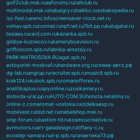
golf2club.msk.ru
aeforums.ru
zallclub.ru
multimodal.msk.ru
habaigry.ru
haikko.ru
sobakopedia.ru
isz-fest.ru
ewnc.info
screensaver-clock.net.ru
volnav.spb.ru
comnat.ru
npf.net.ru
7bit.pp.ru
kalugatur.ru
tesiaes.ru
card.com.ru
kazanka.spb.ru
gildiya-kuznecov.ru
kameryboavision.ru
griffoncom.spb.ru
fabrika-emotsiy.ru
PARK-MATROSOVA.RU
agat.spb.ru
avtoyurist-moskva1.ru
hardware.org.ru
схема-авто.рф
dg-lab.ru
angrup.ru
recruiter.spb.ru
music8.spb.ru
krsk124.ru
kubok.spb.ru
romanofforex.ru
analitikaplus.ru
spyonline.ru
zosikamery.ru
sloboda-ural.pp.ru
AUTO-COM.SU
hohota.net
alimy.ru
online-z.com
aromat-vostoka.ru
otdelkaexp.ru
mobilvest.ru
bbd.net.ru
mebelshop.msk.ru
smp-forum.ru
bastion-td.ru
kosmoscreative.ru
avrmotors.ru
art-galadesign.ru
tiffany-c.ru
ecostep-samara.ru
d-p.spb.ru
галактика73.рф