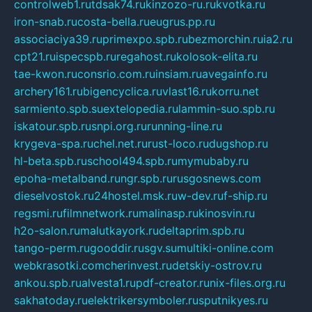
controlweb1.ru
tdsak74.ru
kinzozo-ru.ru
kvotka.ru
iron-snab.ru
costa-bella.ru
eugrus.pp.ru
associaciya39.ru
primexpo.spb.ru
bezmorchin.ru
ia2.ru
cpt21.ru
ispecspb.ru
regahost.ru
kolosok-elita.ru
tae-kwon.ru
consrio.com.ru
insiam.ru
avegainfo.ru
archery161.ru
bigencyclica.ru
vlast16.ru
korru.net
sarmiento.spb.su
extelopedia.ru
lammin-suo.spb.ru
iskatour.spb.ru
snpi.org.ru
running-line.ru
krygeva-spa.ru
chel.net.ru
rust-loco.ru
dugshop.ru
hl-beta.spb.ru
school494.spb.ru
mymubaby.ru
epoha-metalband.ru
ngr.spb.ru
rusgosnews.com
dieselvostok.ru
24hostel.msk.ru
w-dev.ru
f-ship.ru
regsmi.ru
filmnetwork.ru
malinasp.ru
kinosvin.ru
h2o-salon.ru
malutkayork.ru
deltaprim.spb.ru
tango-perm.ru
gooddir.ru
sgv.su
multiki-online.com
webkrasotki.com
cherinvest.ru
detskiy-ostrov.ru
ankou.spb.ru
alvesta1.ru
pdf-creator.ru
nix-files.org.ru
sakhatoday.ru
elektrikersymboler.ru
sputnikyes.ru