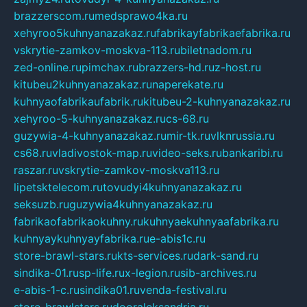
brazzerscom.ru
medsprawo4ka.ru
xehyroo5kuhnyanazakaz.ru
fabrikayfabrikaefabrika.ru
vskrytie-zamkov-moskva-113.ru
biletnadom.ru
zed-online.ru
pimchax.ru
brazzers-hd.ru
z-host.ru
kitubeu2kuhnyanazakaz.ru
naperekate.ru
kuhnyaofabrikaufabrik.ru
kitubeu-2-kuhnyanazakaz.ru
xehyroo-5-kuhnyanazakaz.ru
cs-68.ru
guzywia-4-kuhnyanazakaz.ru
mir-tk.ru
vlknrussia.ru
cs68.ru
vladivostok-map.ru
video-seks.ru
bankaribi.ru
raszar.ru
vskrytie-zamkov-moskva113.ru
lipetsktelecom.ru
tovudyi4kuhnyanazakaz.ru
seksuzb.ru
guzywia4kuhnyanazakaz.ru
fabrikaofabrikaokuhny.ru
kuhnyaekuhnyaafabrika.ru
kuhnyaykuhnyayfabrika.ru
e-abis1c.ru
store-brawl-stars.ru
kts-services.ru
dark-sand.ru
sindika-01.ru
sp-life.ru
x-legion.ru
sib-archives.ru
e-abis-1-c.ru
sindika01.ru
venda-festival.ru