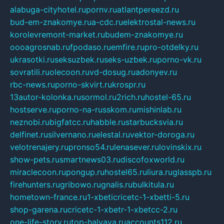
alabuga-cityhotel.ru
pornv.ru
atlantpereezd.ru
bud-em-znakomye.ru
a-cdc.ru
elektrostal-news.ru
korolevremont-market.ru
budem-znakomye.ru
oooagrosnab.ru
fpodaso.ru
emfire.ru
pro-otdelky.ru
ukrasotki.ru
seksuzbek.ru
seks-uzbek.ru
porno-vk.ru
sovratili.ru
olecoon.ru
vd-dosug.ru
adonyev.ru
rbc-news.ru
porno-skvirt.ru
krospr.ru
13autor-kolonka.ru
sormol.ru
2rich.ru
hostel-65.ru
hostserve.ru
porno-na-russkom.ru
mishinlab.ru
neznobi.ru
bigfatcc.ru
habble.ru
starbucksvia.ru
delfinet.ru
silvernano.ru
elestal.ru
vektor-doroga.ru
velotrenajery.ru
pronso54.ru
lenasever.ru
lovinskix.ru
show-pets.ru
smartnews03.ru
discofoxworld.ru
miraclecoon.ru
pongup.ru
hostel65.ru
liura.ru
glasspb.ru
firehunters.ru
gribowo.ru
gnalis.ru
bulkitula.ru
hometown-france.ru
1-xbeticricetc-1-xbetti-5.ru
shop-garena.ru
cricetc-1-xbetr-1-xbetcc-2.ru
one-life-story.ru
top-halyava.ru
accounts112.ru