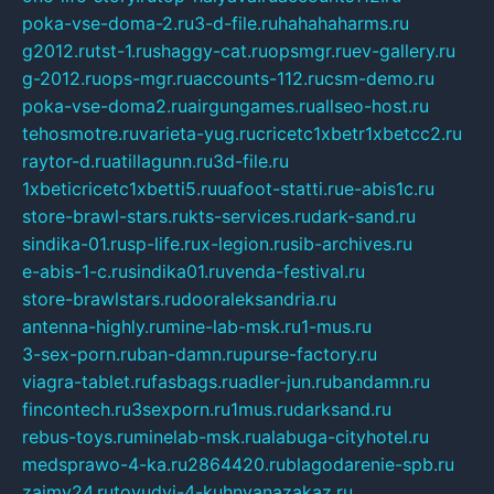
poka-vse-doma-2.ru
3-d-file.ru
hahahaharms.ru
g2012.ru
tst-1.ru
shaggy-cat.ru
opsmgr.ru
ev-gallery.ru
g-2012.ru
ops-mgr.ru
accounts-112.ru
csm-demo.ru
poka-vse-doma2.ru
airgungames.ru
allseo-host.ru
tehosmotre.ru
varieta-yug.ru
cricetc1xbetr1xbetcc2.ru
raytor-d.ru
atillagunn.ru
3d-file.ru
1xbeticricetc1xbetti5.ru
uafoot-statti.ru
e-abis1c.ru
store-brawl-stars.ru
kts-services.ru
dark-sand.ru
sindika-01.ru
sp-life.ru
x-legion.ru
sib-archives.ru
e-abis-1-c.ru
sindika01.ru
venda-festival.ru
store-brawlstars.ru
dooraleksandria.ru
antenna-highly.ru
mine-lab-msk.ru
1-mus.ru
3-sex-porn.ru
ban-damn.ru
purse-factory.ru
viagra-tablet.ru
fasbags.ru
adler-jun.ru
bandamn.ru
fincontech.ru
3sexporn.ru
1mus.ru
darksand.ru
rebus-toys.ru
minelab-msk.ru
alabuga-cityhotel.ru
medsprawo-4-ka.ru
2864420.ru
blagodarenie-spb.ru
zajmy24.ru
tovudyi-4-kuhnyanazakaz.ru