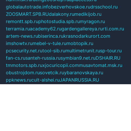
globalautotrade.info
bezverhovskoe.ru
drsschool.ru
ZOOSMART.SPB.RU
dalakony.ru
medikijob.ru
remontt.spb.ru
photostudia.spb.ru
myragon.ru
terramia.ru
academy62.ru
gardengallereya.ru
rti.com.ru
artem-news.ru
biserinca.ru
krasnodarkurort.com
imshowtv.ru
mebel-v-tule.ru
mobtopik.ru
pcsecurity.net.ru
tool-sib.ru
multimetrunit.ru
sp-tour.ru
fan-cs.ru
santeh-russia.ru
symbian9.net.ru
DSHAIR.RU
tmmotors.spb.ru
xjocuricopii.com
musavtomat.msk.ru
obustrojdom.ru
sovetcik.ru
ybaranovskaya.ru
ppknews.ru
cult-alshei.ru
JAPANRUSSIA.RU
proekciyamebel.ru
imper-finans.ru
rim.org.ru
glamourai.ru
brassminus.ru
zabor-pro.ru
ftn.pp.ru
dorogoe58.ru
laimengpacker.ru
kuzova-zapchasti.ru
sageerp.ru
taxodrom.ru
dsrazvitie.ru
hardcity.net.ru
ratinghomegames.ru
topservice25.ru
gubernyan.ru
gtglasslined.ru
ii4.ru
tssport.spb.ru
andorra24.com