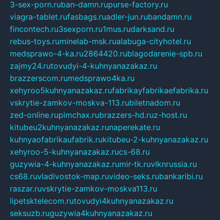
3-sex-porn.ru
ban-damn.ru
purse-factory.ru
viagra-tablet.ru
fasbags.ru
adler-jun.ru
bandamn.ru
fincontech.ru
3sexporn.ru
1mus.ru
darksand.ru
rebus-toys.ru
minelab-msk.ru
alabuga-cityhotel.ru
medsprawo-4-ka.ru
2864420.ru
blagodarenie-spb.ru
zajmy24.ru
tovudyi-4-kuhnyanazakaz.ru
brazzerscom.ru
medsprawo4ka.ru
xehyroo5kuhnyanazakaz.ru
fabrikayfabrikaefabrika.ru
vskrytie-zamkov-moskva-113.ru
biletnadom.ru
zed-online.ru
pimchax.ru
brazzers-hd.ru
z-host.ru
kitubeu2kuhnyanazakaz.ru
naperekate.ru
kuhnyaofabrikaufabrik.ru
kitubeu-2-kuhnyanazakaz.ru
xehyroo-5-kuhnyanazakaz.ru
cs-68.ru
guzywia-4-kuhnyanazakaz.ru
mir-tk.ru
vlknrussia.ru
cs68.ru
vladivostok-map.ru
video-seks.ru
bankaribi.ru
raszar.ru
vskrytie-zamkov-moskva113.ru
lipetsktelecom.ru
tovudyi4kuhnyanazakaz.ru
seksuzb.ru
guzywia4kuhnyanazakaz.ru