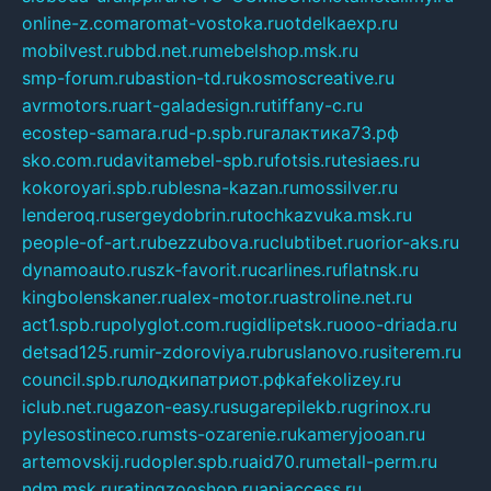
online-z.com
aromat-vostoka.ru
otdelkaexp.ru
mobilvest.ru
bbd.net.ru
mebelshop.msk.ru
smp-forum.ru
bastion-td.ru
kosmoscreative.ru
avrmotors.ru
art-galadesign.ru
tiffany-c.ru
ecostep-samara.ru
d-p.spb.ru
галактика73.рф
sko.com.ru
davitamebel-spb.ru
fotsis.ru
tesiaes.ru
kokoroyari.spb.ru
blesna-kazan.ru
mossilver.ru
lenderoq.ru
sergeydobrin.ru
tochkazvuka.msk.ru
people-of-art.ru
bezzubova.ru
clubtibet.ru
orior-aks.ru
dynamoauto.ru
szk-favorit.ru
carlines.ru
flatnsk.ru
kingbolenskaner.ru
alex-motor.ru
astroline.net.ru
act1.spb.ru
polyglot.com.ru
gidlipetsk.ru
ooo-driada.ru
detsad125.ru
mir-zdoroviya.ru
bruslanovo.ru
siterem.ru
council.spb.ru
лодкипатриот.рф
kafekolizey.ru
iclub.net.ru
gazon-easy.ru
sugarepilekb.ru
grinox.ru
pylesostineco.ru
msts-ozarenie.ru
kameryjooan.ru
artemovskij.ru
dopler.spb.ru
aid70.ru
metall-perm.ru
ndm.msk.ru
ratingzooshop.ru
apiaccess.ru