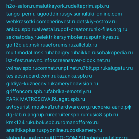
h2o-salon.ru
malutkayork.ru
deltaprim.spb.ru
tango-perm.ru
gooddir.ru
sgv.su
multiki-online.com
webkrasotki.com
cherinvest.ru
detskiy-ostrov.ru
ankou.spb.ru
alvesta1.ru
pdf-creator.ru
nix-files.org.ru
sakhatoday.ru
elektrikersymboler.ru
sputnikyes.ru
golf2club.msk.ru
aeforums.ru
zallclub.ru
multimodal.msk.ru
habaigry.ru
haikko.ru
sobakopedia.ru
isz-fest.ru
ewnc.info
screensaver-clock.net.ru
volnav.spb.ru
comnat.ru
npf.net.ru
7bit.pp.ru
kalugatur.ru
tesiaes.ru
card.com.ru
kazanka.spb.ru
gildiya-kuznecov.ru
kameryboavision.ru
griffoncom.spb.ru
fabrika-emotsiy.ru
PARK-MATROSOVA.RU
agat.spb.ru
avtoyurist-moskva1.ru
hardware.org.ru
схема-авто.рф
dg-lab.ru
angrup.ru
recruiter.spb.ru
music8.spb.ru
krsk124.ru
kubok.spb.ru
romanofforex.ru
analitikaplus.ru
spyonline.ru
zosikamery.ru
sloboda-ural.pp.ru
AUTO-COM.SU
hohota.net
alimy.ru