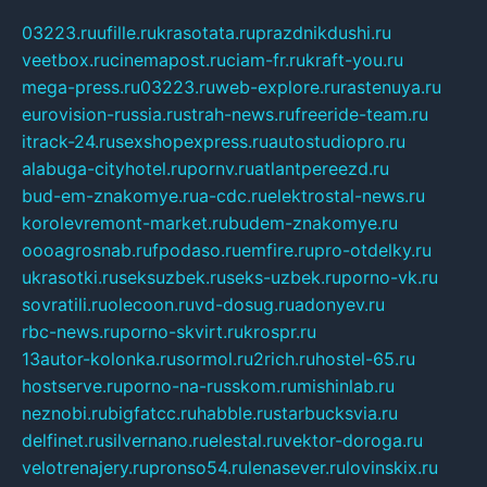
03223.ru
ufille.ru
krasotata.ru
prazdnikdushi.ru
veetbox.ru
cinemapost.ru
ciam-fr.ru
kraft-you.ru
mega-press.ru
03223.ru
web-explore.ru
rastenuya.ru
eurovision-russia.ru
strah-news.ru
freeride-team.ru
itrack-24.ru
sexshopexpress.ru
autostudiopro.ru
alabuga-cityhotel.ru
pornv.ru
atlantpereezd.ru
bud-em-znakomye.ru
a-cdc.ru
elektrostal-news.ru
korolevremont-market.ru
budem-znakomye.ru
oooagrosnab.ru
fpodaso.ru
emfire.ru
pro-otdelky.ru
ukrasotki.ru
seksuzbek.ru
seks-uzbek.ru
porno-vk.ru
sovratili.ru
olecoon.ru
vd-dosug.ru
adonyev.ru
rbc-news.ru
porno-skvirt.ru
krospr.ru
13autor-kolonka.ru
sormol.ru
2rich.ru
hostel-65.ru
hostserve.ru
porno-na-russkom.ru
mishinlab.ru
neznobi.ru
bigfatcc.ru
habble.ru
starbucksvia.ru
delfinet.ru
silvernano.ru
elestal.ru
vektor-doroga.ru
velotrenajery.ru
pronso54.ru
lenasever.ru
lovinskix.ru