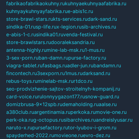
fabrikaofabrikaokuhny.ru
kuhnyaekuhnyaafabrika.ru
kuhnyaykuhnyayfabrika.ru
e-abis1c.ru
store-brawl-stars.ru
kts-services.ru
dark-sand.ru
sindika-01.ru
sp-life.ru
x-legion.ru
sib-archives.ru
e-abis-1-c.ru
sindika01.ru
venda-festival.ru
store-brawlstars.ru
dooraleksandria.ru
antenna-highly.ru
mine-lab-msk.ru
1-mus.ru
3-sex-porn.ru
ban-damn.ru
purse-factory.ru
viagra-tablet.ru
fasbags.ru
adler-jun.ru
bandamn.ru
fincontech.ru
3sexporn.ru
1mus.ru
darksand.ru
rebus-toys.ru
minelab-msk.ru
rtdco.ru
seo-prodvizhenie-sajtov-stroitelnyh-kompanij.ru
card-voice.ru
rulonnyygazon177.ru
snow-guard.ru
domizbrusa-9x12spb.ru
demaholding.ru
aalse.ru
a380club.ru
argentinamia.ru
perkoka.ru
movie-one.ru
perk-oka.ru
g-octopus.ru
sibarchives.ru
andreislyusar.ru
naruto-x.ru
pursefactory.ru
tor-lyubov-i-grom.ru
spayderhed-2022.ru
movieone.ru
evro-dez.ru