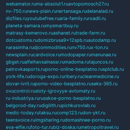
webamator.ru
ma-absolut1.ru
avtopomosch27.ru
nv-750.ru
news-plain.ru
nertansaga.ru
delanalad.ru
dizfiles.ru
youtubefree.ru
aria-family.ru
roadli.ru
planeta-samara.ru
mysmartbuy.ru
matrasy-kemerovo.ru
ashanet.ru
trade-farm.ru
dotcustoms.ru
domizbrusa9x12spb.ru
autodamp.ru
narasimha.ru
djcommodities.ru
nv750.ru
x-ton.ru
newsplain.ru
cardvoice.ru
modopaper.ru
manunae.ru
gbget.ru
alfeihavsalnassr.ru
madoma.ru
tajuncos.ru
petrovkasports.ru
porno-online-besplatno.ru
splclub.ru
york-life.ru
doroga-expo.ru
ribery.ru
cleanmedicine.ru
slovar-ivrit.ru
porno-video-besplatno.ru
seks-365.ru
ovucontrol.ru
sloty-igrovyye-avtomaty.ru
ru-industriya.ru
russkoe-porno-besplatno.ru
belgorod-day.ru
digilith.ru
pichkurovlab.ru
medic-today.ru
taksu.ru
comp123.ru
don-ykt.ru
teensvoice.ru
imgsharing.ru
domashnee-porno.ru
eva-elfie.ru
foto-tur.ru
biz-doska.ru
metropoltravel.ru