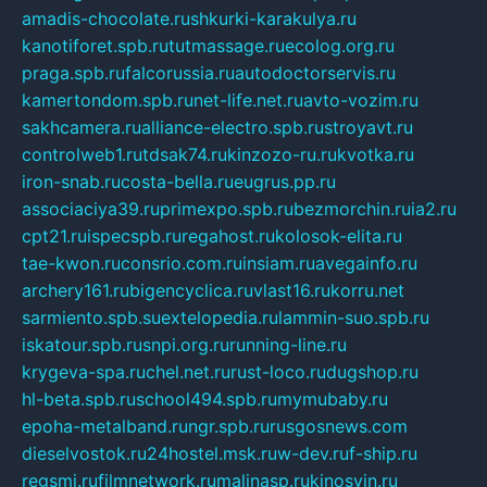
amadis-chocolate.ru
shkurki-karakulya.ru
kanotiforet.spb.ru
tutmassage.ru
ecolog.org.ru
praga.spb.ru
falcorussia.ru
autodoctorservis.ru
kamertondom.spb.ru
net-life.net.ru
avto-vozim.ru
sakhcamera.ru
alliance-electro.spb.ru
stroyavt.ru
controlweb1.ru
tdsak74.ru
kinzozo-ru.ru
kvotka.ru
iron-snab.ru
costa-bella.ru
eugrus.pp.ru
associaciya39.ru
primexpo.spb.ru
bezmorchin.ru
ia2.ru
cpt21.ru
ispecspb.ru
regahost.ru
kolosok-elita.ru
tae-kwon.ru
consrio.com.ru
insiam.ru
avegainfo.ru
archery161.ru
bigencyclica.ru
vlast16.ru
korru.net
sarmiento.spb.su
extelopedia.ru
lammin-suo.spb.ru
iskatour.spb.ru
snpi.org.ru
running-line.ru
krygeva-spa.ru
chel.net.ru
rust-loco.ru
dugshop.ru
hl-beta.spb.ru
school494.spb.ru
mymubaby.ru
epoha-metalband.ru
ngr.spb.ru
rusgosnews.com
dieselvostok.ru
24hostel.msk.ru
w-dev.ru
f-ship.ru
regsmi.ru
filmnetwork.ru
malinasp.ru
kinosvin.ru