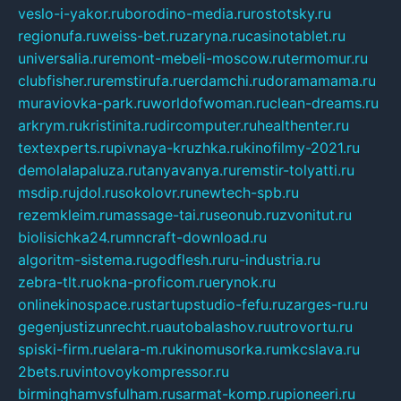
veslo-i-yakor.ru
borodino-media.ru
rostotsky.ru
regionufa.ru
weiss-bet.ru
zaryna.ru
casinotablet.ru
universalia.ru
remont-mebeli-moscow.ru
termomur.ru
clubfisher.ru
remstirufa.ru
erdamchi.ru
doramamama.ru
muraviovka-park.ru
worldofwoman.ru
clean-dreams.ru
arkrym.ru
kristinita.ru
dircomputer.ru
healthenter.ru
textexperts.ru
pivnaya-kruzhka.ru
kinofilmy-2021.ru
demolalapaluza.ru
tanyavanya.ru
remstir-tolyatti.ru
msdip.ru
jdol.ru
sokolovr.ru
newtech-spb.ru
rezemkleim.ru
massage-tai.ru
seonub.ru
zvonitut.ru
biolisichka24.ru
mncraft-download.ru
algoritm-sistema.ru
godflesh.ru
ru-industria.ru
zebra-tlt.ru
okna-proficom.ru
erynok.ru
onlinekinospace.ru
startupstudio-fefu.ru
zarges-ru.ru
gegenjustizunrecht.ru
autobalashov.ru
utrovortu.ru
spiski-firm.ru
elara-m.ru
kinomusorka.ru
mkcslava.ru
2bets.ru
vintovoykompressor.ru
birminghamvsfulham.ru
sarmat-komp.ru
pioneeri.ru