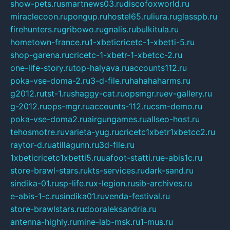
show-pets.ru
smartnews03.ru
discofoxworld.ru
miraclecoon.ru
pongup.ru
hostel65.ru
liura.ru
glasspb.ru
firehunters.ru
gribowo.ru
gnalis.ru
bulkitula.ru
hometown-france.ru
1-xbeticricetc-1-xbetti-5.ru
shop-garena.ru
cricetc-1-xbetr-1-xbetcc-2.ru
one-life-story.ru
top-halyava.ru
accounts112.ru
poka-vse-doma-2.ru
3-d-file.ru
hahahaharms.ru
g2012.ru
tst-1.ru
shaggy-cat.ru
opsmgr.ru
ev-gallery.ru
g-2012.ru
ops-mgr.ru
accounts-112.ru
csm-demo.ru
poka-vse-doma2.ru
airgungames.ru
allseo-host.ru
tehosmotre.ru
varieta-yug.ru
cricetc1xbetr1xbetcc2.ru
raytor-d.ru
atillagunn.ru
3d-file.ru
1xbeticricetc1xbetti5.ru
uafoot-statti.ru
e-abis1c.ru
store-brawl-stars.ru
kts-services.ru
dark-sand.ru
sindika-01.ru
sp-life.ru
x-legion.ru
sib-archives.ru
e-abis-1-c.ru
sindika01.ru
venda-festival.ru
store-brawlstars.ru
dooraleksandria.ru
antenna-highly.ru
mine-lab-msk.ru
1-mus.ru