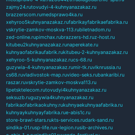
zajmy24.ru
tovudyi-4-kuhnyanazakaz.ru
brazzerscom.ru
medsprawo4ka.ru
xehyroo5kuhnyanazakaz.ru
fabrikayfabrikaefabrika.ru
vskrytie-zamkov-moskva-113.ru
biletnadom.ru
zed-online.ru
pimchax.ru
brazzers-hd.ru
z-host.ru
kitubeu2kuhnyanazakaz.ru
naperekate.ru
kuhnyaofabrikaufabrik.ru
kitubeu-2-kuhnyanazakaz.ru
xehyroo-5-kuhnyanazakaz.ru
cs-68.ru
guzywia-4-kuhnyanazakaz.ru
mir-tk.ru
vlknrussia.ru
cs68.ru
vladivostok-map.ru
video-seks.ru
bankaribi.ru
raszar.ru
vskrytie-zamkov-moskva113.ru
lipetsktelecom.ru
tovudyi4kuhnyanazakaz.ru
seksuzb.ru
guzywia4kuhnyanazakaz.ru
fabrikaofabrikaokuhny.ru
kuhnyaekuhnyaafabrika.ru
kuhnyaykuhnyayfabrika.ru
e-abis1c.ru
store-brawl-stars.ru
kts-services.ru
dark-sand.ru
sindika-01.ru
sp-life.ru
x-legion.ru
sib-archives.ru