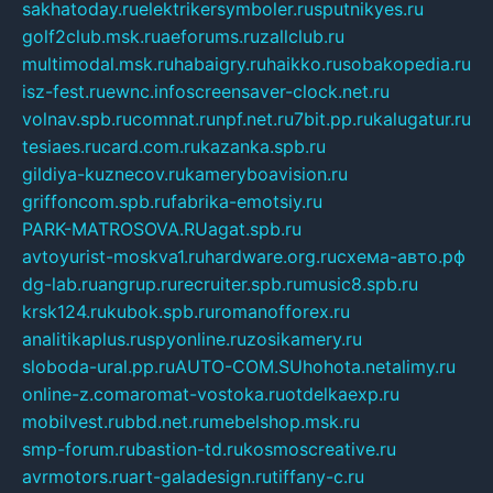
sakhatoday.ru
elektrikersymboler.ru
sputnikyes.ru
golf2club.msk.ru
aeforums.ru
zallclub.ru
multimodal.msk.ru
habaigry.ru
haikko.ru
sobakopedia.ru
isz-fest.ru
ewnc.info
screensaver-clock.net.ru
volnav.spb.ru
comnat.ru
npf.net.ru
7bit.pp.ru
kalugatur.ru
tesiaes.ru
card.com.ru
kazanka.spb.ru
gildiya-kuznecov.ru
kameryboavision.ru
griffoncom.spb.ru
fabrika-emotsiy.ru
PARK-MATROSOVA.RU
agat.spb.ru
avtoyurist-moskva1.ru
hardware.org.ru
схема-авто.рф
dg-lab.ru
angrup.ru
recruiter.spb.ru
music8.spb.ru
krsk124.ru
kubok.spb.ru
romanofforex.ru
analitikaplus.ru
spyonline.ru
zosikamery.ru
sloboda-ural.pp.ru
AUTO-COM.SU
hohota.net
alimy.ru
online-z.com
aromat-vostoka.ru
otdelkaexp.ru
mobilvest.ru
bbd.net.ru
mebelshop.msk.ru
smp-forum.ru
bastion-td.ru
kosmoscreative.ru
avrmotors.ru
art-galadesign.ru
tiffany-c.ru