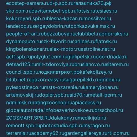
ecostep-samara.ru
d-p.spb.ru
галактика73.рф
sko.com.ru
davitamebel-spb.ru
fotsis.ru
tesiaes.ru
kokoroyari.spb.ru
blesna-kazan.ru
mossilver.ru
lenderoq.ru
sergeydobrin.ru
tochkazvuka.msk.ru
people-of-art.ru
bezzubova.ru
clubtibet.ru
orior-aks.ru
dynamoauto.ru
szk-favorit.ru
carlines.ru
flatnsk.ru
kingbolenskaner.ru
alex-motor.ru
astroline.net.ru
act1.spb.ru
polyglot.com.ru
gidlipetsk.ru
ooo-driada.ru
detsad125.ru
mir-zdoroviya.ru
bruslanovo.ru
siterem.ru
council.spb.ru
лодкипатриот.рф
kafekolizey.ru
iclub.net.ru
gazon-easy.ru
sugarepilekb.ru
grinox.ru
pylesostineco.ru
msts-ozarenie.ru
kameryjooan.ru
artemovskij.ru
dopler.spb.ru
aid70.ru
metall-perm.ru
ndm.msk.ru
ratingzooshop.ru
apiaccess.ru
globalautotrade.info
bezverhovskoe.ru
drsschool.ru
ZOOSMART.SPB.RU
dalakony.ru
medikijob.ru
remontt.spb.ru
photostudia.spb.ru
myragon.ru
terramia.ru
academy62.ru
gardengallereya.ru
rti.com.ru