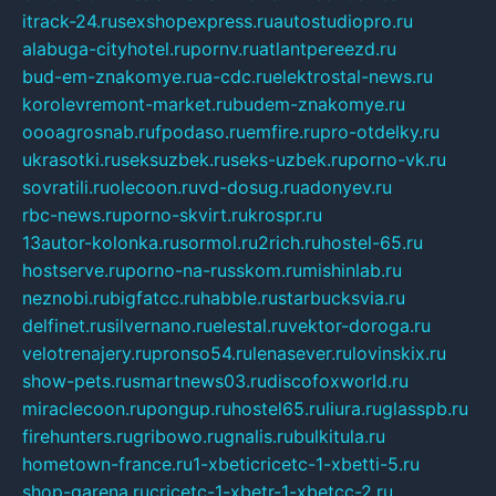
itrack-24.ru
sexshopexpress.ru
autostudiopro.ru
alabuga-cityhotel.ru
pornv.ru
atlantpereezd.ru
bud-em-znakomye.ru
a-cdc.ru
elektrostal-news.ru
korolevremont-market.ru
budem-znakomye.ru
oooagrosnab.ru
fpodaso.ru
emfire.ru
pro-otdelky.ru
ukrasotki.ru
seksuzbek.ru
seks-uzbek.ru
porno-vk.ru
sovratili.ru
olecoon.ru
vd-dosug.ru
adonyev.ru
rbc-news.ru
porno-skvirt.ru
krospr.ru
13autor-kolonka.ru
sormol.ru
2rich.ru
hostel-65.ru
hostserve.ru
porno-na-russkom.ru
mishinlab.ru
neznobi.ru
bigfatcc.ru
habble.ru
starbucksvia.ru
delfinet.ru
silvernano.ru
elestal.ru
vektor-doroga.ru
velotrenajery.ru
pronso54.ru
lenasever.ru
lovinskix.ru
show-pets.ru
smartnews03.ru
discofoxworld.ru
miraclecoon.ru
pongup.ru
hostel65.ru
liura.ru
glasspb.ru
firehunters.ru
gribowo.ru
gnalis.ru
bulkitula.ru
hometown-france.ru
1-xbeticricetc-1-xbetti-5.ru
shop-garena.ru
cricetc-1-xbetr-1-xbetcc-2.ru