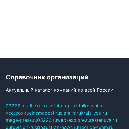
Справочник организаций
Актуальный каталог компаний по всей России
03223.ru
ufille.ru
krasotata.ru
prazdnikdushi.ru
veetbox.ru
cinemapost.ru
ciam-fr.ru
kraft-you.ru
mega-press.ru
03223.ru
web-explore.ru
rastenuya.ru
eurovision-russia.ru
strah-news.ru
freeride-team.ru