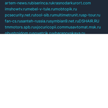
artem-news.ru
biserinca.ru
krasnodarkurort.com
imshowtv.ru
mebel-v-tule.ru
mobtopik.ru
pcsecurity.net.ru
tool-sib.ru
multimetrunit.ru
sp-tour.ru
fan-cs.ru
santeh-russia.ru
symbian9.net.ru
DSHAIR.RU
tmmotors.spb.ru
xjocuricopii.com
musavtomat.msk.ru
obustrojdom.ru
sovetcik.ru
ybaranovskaya.ru
ppknews.ru
cult-alshei.ru
JAPANRUSSIA.RU
proekciyamebel.ru
imper-finans.ru
rim.org.ru
glamourai.ru
brassminus.ru
zabor-pro.ru
ftn.pp.ru
dorogoe58.ru
laimengpacker.ru
kuzova-zapchasti.ru
sageerp.ru
taxodrom.ru
dsrazvitie.ru
hardcity.net.ru
ratinghomegames.ru
topservice25.ru
gubernyan.ru
gtglasslined.ru
ii4.ru
tssport.spb.ru
andorra24.com
blackwallstreet.ru
oboimos.ru
optim-doors.com.ru
ikuch.ru
nycr.org.ru
npa21.ru
vremya-ch.spb.ru
desert000.ru
ivtorgi.ru
ifiori.ru
catalog-statei.ru
dcv.org.ru
spetsmaster174.ru
ipkameryhiseeu.ru
dum26.ru
ruspol.spb.ru
fr-opendp.ru
kam-solnyshko.ru