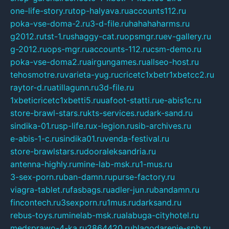
one-life-story.ru
top-halyava.ru
accounts112.ru
poka-vse-doma-2.ru
3-d-file.ru
hahahaharms.ru
g2012.ru
tst-1.ru
shaggy-cat.ru
opsmgr.ru
ev-gallery.ru
g-2012.ru
ops-mgr.ru
accounts-112.ru
csm-demo.ru
poka-vse-doma2.ru
airgungames.ru
allseo-host.ru
tehosmotre.ru
varieta-yug.ru
cricetc1xbetr1xbetcc2.ru
raytor-d.ru
atillagunn.ru
3d-file.ru
1xbeticricetc1xbetti5.ru
uafoot-statti.ru
e-abis1c.ru
store-brawl-stars.ru
kts-services.ru
dark-sand.ru
sindika-01.ru
sp-life.ru
x-legion.ru
sib-archives.ru
e-abis-1-c.ru
sindika01.ru
venda-festival.ru
store-brawlstars.ru
dooraleksandria.ru
antenna-highly.ru
mine-lab-msk.ru
1-mus.ru
3-sex-porn.ru
ban-damn.ru
purse-factory.ru
viagra-tablet.ru
fasbags.ru
adler-jun.ru
bandamn.ru
fincontech.ru
3sexporn.ru
1mus.ru
darksand.ru
rebus-toys.ru
minelab-msk.ru
alabuga-cityhotel.ru
medsprawo-4-ka.ru
2864420.ru
blagodarenie-spb.ru