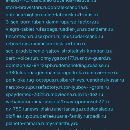
e-abis-1-c.ru
sindika01.ru
venda-festival.ru
store-brawlstars.ru
dooraleksandria.ru
antenna-highly.ru
mine-lab-msk.ru
1-mus.ru
3-sex-porn.ru
ban-damn.ru
purse-factory.ru
viagra-tablet.ru
fasbags.ru
adler-jun.ru
bandamn.ru
fincontech.ru
3sexporn.ru
1mus.ru
darksand.ru
rebus-toys.ru
minelab-msk.ru
rtdco.ru
seo-prodvizhenie-sajtov-stroitelnyh-kompanij.ru
card-voice.ru
rulonnyygazon177.ru
snow-guard.ru
domizbrusa-9x12spb.ru
demaholding.ru
aalse.ru
a380club.ru
argentinamia.ru
perkoka.ru
movie-one.ru
perk-oka.ru
g-octopus.ru
sibarchives.ru
andreislyusar.ru
naruto-x.ru
pursefactory.ru
tor-lyubov-i-grom.ru
spayderhed-2022.ru
movieone.ru
evro-dez.ru
webamator.ru
ma-absolut1.ru
avtopomosch27.ru
nv-750.ru
news-plain.ru
nertansaga.ru
delanalad.ru
dizfiles.ru
youtubefree.ru
aria-family.ru
roadli.ru
planeta-samara.ru
mysmartbuy.ru