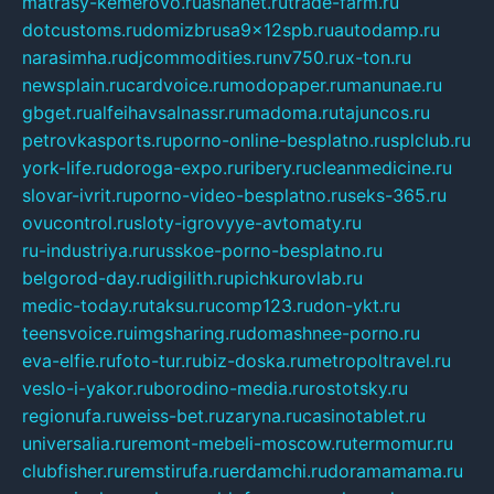
matrasy-kemerovo.ru
ashanet.ru
trade-farm.ru
dotcustoms.ru
domizbrusa9x12spb.ru
autodamp.ru
narasimha.ru
djcommodities.ru
nv750.ru
x-ton.ru
newsplain.ru
cardvoice.ru
modopaper.ru
manunae.ru
gbget.ru
alfeihavsalnassr.ru
madoma.ru
tajuncos.ru
petrovkasports.ru
porno-online-besplatno.ru
splclub.ru
york-life.ru
doroga-expo.ru
ribery.ru
cleanmedicine.ru
slovar-ivrit.ru
porno-video-besplatno.ru
seks-365.ru
ovucontrol.ru
sloty-igrovyye-avtomaty.ru
ru-industriya.ru
russkoe-porno-besplatno.ru
belgorod-day.ru
digilith.ru
pichkurovlab.ru
medic-today.ru
taksu.ru
comp123.ru
don-ykt.ru
teensvoice.ru
imgsharing.ru
domashnee-porno.ru
eva-elfie.ru
foto-tur.ru
biz-doska.ru
metropoltravel.ru
veslo-i-yakor.ru
borodino-media.ru
rostotsky.ru
regionufa.ru
weiss-bet.ru
zaryna.ru
casinotablet.ru
universalia.ru
remont-mebeli-moscow.ru
termomur.ru
clubfisher.ru
remstirufa.ru
erdamchi.ru
doramamama.ru