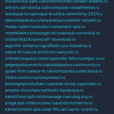
muraviovka-park.ru
worldofwoman.ru
clean-dreams.ru
arkrym.ru
kristinita.ru
dircomputer.ru
healthenter.ru
textexperts.ru
pivnaya-kruzhka.ru
kinofilmy-2021.ru
demolalapaluza.ru
tanyavanya.ru
remstir-tolyatti.ru
msdip.ru
jdol.ru
sokolovr.ru
newtech-spb.ru
rezemkleim.ru
massage-tai.ru
seonub.ru
zvonitut.ru
biolisichka24.ru
mncraft-download.ru
algoritm-sistema.ru
godflesh.ru
ru-industria.ru
zebra-tlt.ru
okna-proficom.ru
erynok.ru
onlinekinospace.ru
startupstudio-fefu.ru
zarges-ru.ru
gegenjustizunrecht.ru
autobalashov.ru
utrovortu.ru
spiski-firm.ru
elara-m.ru
kinomusorka.ru
mkcslava.ru
2bets.ru
vintovoykompressor.ru
birminghamvsfulham.ru
sarmat-komp.ru
pioneeri.ru
amadis-chocolate.ru
shkurki-karakulya.ru
kanotiforet.spb.ru
tutmassage.ru
ecolog.org.ru
praga.spb.ru
falcorussia.ru
autodoctorservis.ru
kamertondom.spb.ru
net-life.net.ru
avto-vozim.ru