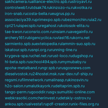
sakhcamera.ru
alliance-electro.spb.ru
stroyavt.ru
controlweb1.ru
tdsak74.ru
kinzozo-ru.ru
kvotka.ru
iron-snab.ru
costa-bella.ru
eugrus.pp.ru
associaciya39.ru
primexpo.spb.ru
bezmorchin.ru
ia2.ru
cpt21.ru
ispecspb.ru
regahost.ru
kolosok-elita.ru
tae-kwon.ru
consrio.com.ru
insiam.ru
avegainfo.ru
archery161.ru
bigencyclica.ru
vlast16.ru
korru.net
sarmiento.spb.su
extelopedia.ru
lammin-suo.spb.ru
iskatour.spb.ru
snpi.org.ru
running-line.ru
krygeva-spa.ru
chel.net.ru
rust-loco.ru
dugshop.ru
hl-beta.spb.ru
school494.spb.ru
mymubaby.ru
epoha-metalband.ru
ngr.spb.ru
rusgosnews.com
dieselvostok.ru
24hostel.msk.ru
w-dev.ru
f-ship.ru
regsmi.ru
filmnetwork.ru
malinasp.ru
kinosvin.ru
h2o-salon.ru
malutkayork.ru
deltaprim.spb.ru
tango-perm.ru
gooddir.ru
sgv.su
multiki-online.com
webkrasotki.com
cherinvest.ru
detskiy-ostrov.ru
ankou.spb.ru
alvesta1.ru
pdf-creator.ru
nix-files.org.ru