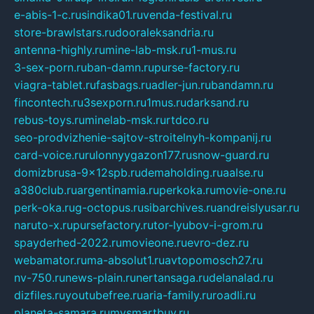
e-abis-1-c.ru
sindika01.ru
venda-festival.ru
store-brawlstars.ru
dooraleksandria.ru
antenna-highly.ru
mine-lab-msk.ru
1-mus.ru
3-sex-porn.ru
ban-damn.ru
purse-factory.ru
viagra-tablet.ru
fasbags.ru
adler-jun.ru
bandamn.ru
fincontech.ru
3sexporn.ru
1mus.ru
darksand.ru
rebus-toys.ru
minelab-msk.ru
rtdco.ru
seo-prodvizhenie-sajtov-stroitelnyh-kompanij.ru
card-voice.ru
rulonnyygazon177.ru
snow-guard.ru
domizbrusa-9x12spb.ru
demaholding.ru
aalse.ru
a380club.ru
argentinamia.ru
perkoka.ru
movie-one.ru
perk-oka.ru
g-octopus.ru
sibarchives.ru
andreislyusar.ru
naruto-x.ru
pursefactory.ru
tor-lyubov-i-grom.ru
spayderhed-2022.ru
movieone.ru
evro-dez.ru
webamator.ru
ma-absolut1.ru
avtopomosch27.ru
nv-750.ru
news-plain.ru
nertansaga.ru
delanalad.ru
dizfiles.ru
youtubefree.ru
aria-family.ru
roadli.ru
planeta-samara.ru
mysmartbuy.ru