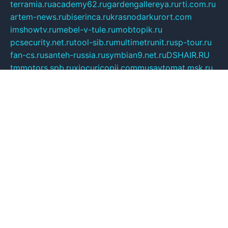
terramia.ru
academy62.ru
gardengallereya.ru
rti.com.ru
artem-news.ru
biserinca.ru
krasnodarkurort.com
imshowtv.ru
mebel-v-tule.ru
mobtopik.ru
pcsecurity.net.ru
tool-sib.ru
multimetrunit.ru
sp-tour.ru
fan-cs.ru
santeh-russia.ru
symbian9.net.ru
DSHAIR.RU
tmmotors.spb.ru
xjocuricopii.com
musavtomat.msk.ru
obustrojdom.ru
sovetcik.ru
ybaranovskaya.ru
ppknews.ru
cult-alshei.ru
JAPANRUSSIA.RU
proekciyamebel.ru
imper-finans.ru
rim.org.ru
glamourai.ru
brassminus.ru
zabor-pro.ru
ftn.pp.ru
dorogoe58.ru
laimengpacker.ru
kuzova-zapchasti.ru
sageerp.ru
taxodrom.ru
dsrazvitie.ru
hardcity.net.ru
ratinghomegames.ru
topservice25.ru
gubernyan.ru
gtglasslined.ru
ii4.ru
tssport.spb.ru
andorra24.com
blackwallstreet.ru
oboimos.ru
optim-doors.com.ru
ikuch.ru
nycr.org.ru
npa21.ru
vremya-ch.spb.ru
desert000.ru
ivtorgi.ru
ifiori.ru
catalog-statei.ru
dcv.org.ru
spetsmaster174.ru
ipkameryhiseeu.ru