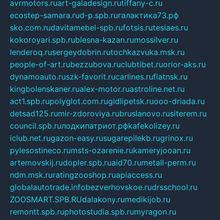
avrmotors.ru
art-galadesign.ru
tiffany-c.ru
ecostep-samara.ru
d-p.spb.ru
галактика73.рф
sko.com.ru
davitamebel-spb.ru
fotsis.ru
tesiaes.ru
kokoroyari.spb.ru
blesna-kazan.ru
mossilver.ru
lenderoq.ru
sergeydobrin.ru
tochkazvuka.msk.ru
people-of-art.ru
bezzubova.ru
clubtibet.ru
orior-aks.ru
dynamoauto.ru
szk-favorit.ru
carlines.ru
flatnsk.ru
kingbolenskaner.ru
alex-motor.ru
astroline.net.ru
act1.spb.ru
polyglot.com.ru
gidlipetsk.ru
ooo-driada.ru
detsad125.ru
mir-zdoroviya.ru
bruslanovo.ru
siterem.ru
council.spb.ru
лодкипатриот.рф
kafekolizey.ru
iclub.net.ru
gazon-easy.ru
sugarepilekb.ru
grinox.ru
pylesostineco.ru
msts-ozarenie.ru
kameryjooan.ru
artemovskij.ru
dopler.spb.ru
aid70.ru
metall-perm.ru
ndm.msk.ru
ratingzooshop.ru
apiaccess.ru
globalautotrade.info
bezverhovskoe.ru
drsschool.ru
ZOOSMART.SPB.RU
dalakony.ru
medikijob.ru
remontt.spb.ru
photostudia.spb.ru
myragon.ru