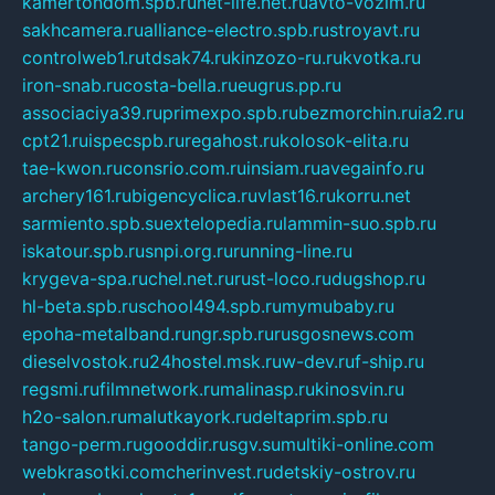
kamertondom.spb.ru
net-life.net.ru
avto-vozim.ru
sakhcamera.ru
alliance-electro.spb.ru
stroyavt.ru
controlweb1.ru
tdsak74.ru
kinzozo-ru.ru
kvotka.ru
iron-snab.ru
costa-bella.ru
eugrus.pp.ru
associaciya39.ru
primexpo.spb.ru
bezmorchin.ru
ia2.ru
cpt21.ru
ispecspb.ru
regahost.ru
kolosok-elita.ru
tae-kwon.ru
consrio.com.ru
insiam.ru
avegainfo.ru
archery161.ru
bigencyclica.ru
vlast16.ru
korru.net
sarmiento.spb.su
extelopedia.ru
lammin-suo.spb.ru
iskatour.spb.ru
snpi.org.ru
running-line.ru
krygeva-spa.ru
chel.net.ru
rust-loco.ru
dugshop.ru
hl-beta.spb.ru
school494.spb.ru
mymubaby.ru
epoha-metalband.ru
ngr.spb.ru
rusgosnews.com
dieselvostok.ru
24hostel.msk.ru
w-dev.ru
f-ship.ru
regsmi.ru
filmnetwork.ru
malinasp.ru
kinosvin.ru
h2o-salon.ru
malutkayork.ru
deltaprim.spb.ru
tango-perm.ru
gooddir.ru
sgv.su
multiki-online.com
webkrasotki.com
cherinvest.ru
detskiy-ostrov.ru