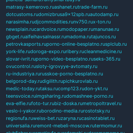
matrasy-kemerovo.ru
ashanet.ru
trade-farm.ru
dotcustoms.ru
domizbrusa9x12spb.ru
autodamp.ru
narasimha.ru
djcommodities.ru
nv750.ru
x-ton.ru
newsplain.ru
cardvoice.ru
modopaper.ru
manunae.ru
gbget.ru
alfeihavsalnassr.ru
madoma.ru
tajuncos.ru
petrovkasports.ru
porno-online-besplatno.ru
splclub.ru
york-life.ru
doroga-expo.ru
ribery.ru
cleanmedicine.ru
slovar-ivrit.ru
porno-video-besplatno.ru
seks-365.ru
ovucontrol.ru
sloty-igrovyye-avtomaty.ru
ru-industriya.ru
russkoe-porno-besplatno.ru
belgorod-day.ru
digilith.ru
pichkurovlab.ru
medic-today.ru
taksu.ru
comp123.ru
don-ykt.ru
teensvoice.ru
imgsharing.ru
domashnee-porno.ru
eva-elfie.ru
foto-tur.ru
biz-doska.ru
metropoltravel.ru
veslo-i-yakor.ru
borodino-media.ru
rostotsky.ru
regionufa.ru
weiss-bet.ru
zaryna.ru
casinotablet.ru
universalia.ru
remont-mebeli-moscow.ru
termomur.ru
clubfisher.ru
remstirufa.ru
erdamchi.ru
doramamama.ru