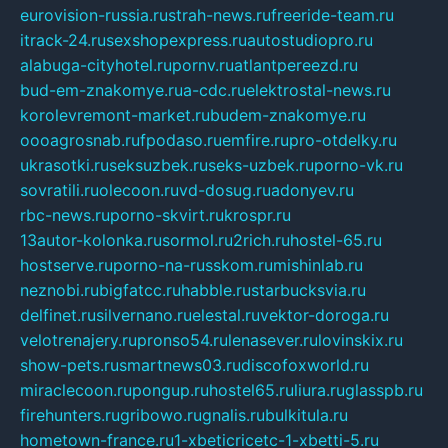
eurovision-russia.ru
strah-news.ru
freeride-team.ru
itrack-24.ru
sexshopexpress.ru
autostudiopro.ru
alabuga-cityhotel.ru
pornv.ru
atlantpereezd.ru
bud-em-znakomye.ru
a-cdc.ru
elektrostal-news.ru
korolevremont-market.ru
budem-znakomye.ru
oooagrosnab.ru
fpodaso.ru
emfire.ru
pro-otdelky.ru
ukrasotki.ru
seksuzbek.ru
seks-uzbek.ru
porno-vk.ru
sovratili.ru
olecoon.ru
vd-dosug.ru
adonyev.ru
rbc-news.ru
porno-skvirt.ru
krospr.ru
13autor-kolonka.ru
sormol.ru
2rich.ru
hostel-65.ru
hostserve.ru
porno-na-russkom.ru
mishinlab.ru
neznobi.ru
bigfatcc.ru
habble.ru
starbucksvia.ru
delfinet.ru
silvernano.ru
elestal.ru
vektor-doroga.ru
velotrenajery.ru
pronso54.ru
lenasever.ru
lovinskix.ru
show-pets.ru
smartnews03.ru
discofoxworld.ru
miraclecoon.ru
pongup.ru
hostel65.ru
liura.ru
glasspb.ru
firehunters.ru
gribowo.ru
gnalis.ru
bulkitula.ru
hometown-france.ru
1-xbeticricetc-1-xbetti-5.ru