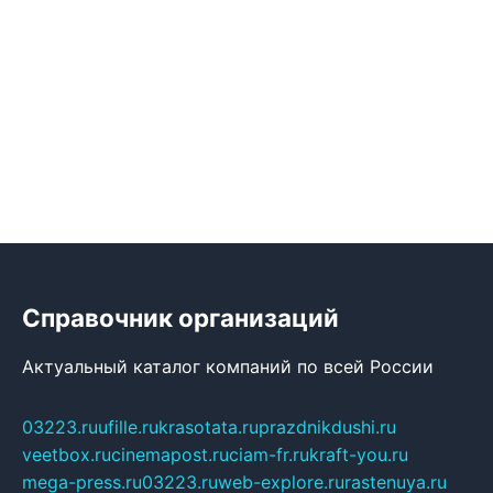
Справочник организаций
Актуальный каталог компаний по всей России
03223.ru
ufille.ru
krasotata.ru
prazdnikdushi.ru
veetbox.ru
cinemapost.ru
ciam-fr.ru
kraft-you.ru
mega-press.ru
03223.ru
web-explore.ru
rastenuya.ru