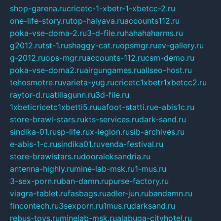
shop-garena.ru
cricetc-1-xbetr-1-xbetcc-2.ru
one-life-story.ru
top-halyava.ru
accounts112.ru
poka-vse-doma-2.ru
3-d-file.ru
hahahaharms.ru
g2012.ru
tst-1.ru
shaggy-cat.ru
opsmgr.ru
ev-gallery.ru
g-2012.ru
ops-mgr.ru
accounts-112.ru
csm-demo.ru
poka-vse-doma2.ru
airgungames.ru
allseo-host.ru
tehosmotre.ru
varieta-yug.ru
cricetc1xbetr1xbetcc2.ru
raytor-d.ru
atillagunn.ru
3d-file.ru
1xbeticricetc1xbetti5.ru
uafoot-statti.ru
e-abis1c.ru
store-brawl-stars.ru
kts-services.ru
dark-sand.ru
sindika-01.ru
sp-life.ru
x-legion.ru
sib-archives.ru
e-abis-1-c.ru
sindika01.ru
venda-festival.ru
store-brawlstars.ru
dooraleksandria.ru
antenna-highly.ru
mine-lab-msk.ru
1-mus.ru
3-sex-porn.ru
ban-damn.ru
purse-factory.ru
viagra-tablet.ru
fasbags.ru
adler-jun.ru
bandamn.ru
fincontech.ru
3sexporn.ru
1mus.ru
darksand.ru
rebus-toys.ru
minelab-msk.ru
alabuga-cityhotel.ru