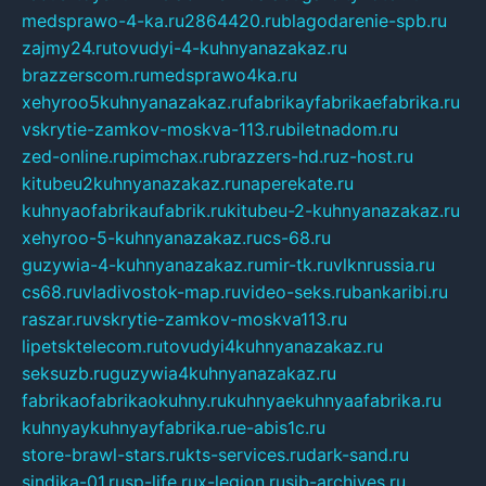
medsprawo-4-ka.ru
2864420.ru
blagodarenie-spb.ru
zajmy24.ru
tovudyi-4-kuhnyanazakaz.ru
brazzerscom.ru
medsprawo4ka.ru
xehyroo5kuhnyanazakaz.ru
fabrikayfabrikaefabrika.ru
vskrytie-zamkov-moskva-113.ru
biletnadom.ru
zed-online.ru
pimchax.ru
brazzers-hd.ru
z-host.ru
kitubeu2kuhnyanazakaz.ru
naperekate.ru
kuhnyaofabrikaufabrik.ru
kitubeu-2-kuhnyanazakaz.ru
xehyroo-5-kuhnyanazakaz.ru
cs-68.ru
guzywia-4-kuhnyanazakaz.ru
mir-tk.ru
vlknrussia.ru
cs68.ru
vladivostok-map.ru
video-seks.ru
bankaribi.ru
raszar.ru
vskrytie-zamkov-moskva113.ru
lipetsktelecom.ru
tovudyi4kuhnyanazakaz.ru
seksuzb.ru
guzywia4kuhnyanazakaz.ru
fabrikaofabrikaokuhny.ru
kuhnyaekuhnyaafabrika.ru
kuhnyaykuhnyayfabrika.ru
e-abis1c.ru
store-brawl-stars.ru
kts-services.ru
dark-sand.ru
sindika-01.ru
sp-life.ru
x-legion.ru
sib-archives.ru