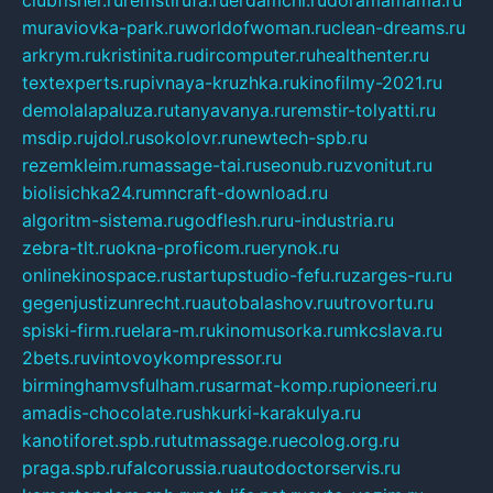
muraviovka-park.ru
worldofwoman.ru
clean-dreams.ru
arkrym.ru
kristinita.ru
dircomputer.ru
healthenter.ru
textexperts.ru
pivnaya-kruzhka.ru
kinofilmy-2021.ru
demolalapaluza.ru
tanyavanya.ru
remstir-tolyatti.ru
msdip.ru
jdol.ru
sokolovr.ru
newtech-spb.ru
rezemkleim.ru
massage-tai.ru
seonub.ru
zvonitut.ru
biolisichka24.ru
mncraft-download.ru
algoritm-sistema.ru
godflesh.ru
ru-industria.ru
zebra-tlt.ru
okna-proficom.ru
erynok.ru
onlinekinospace.ru
startupstudio-fefu.ru
zarges-ru.ru
gegenjustizunrecht.ru
autobalashov.ru
utrovortu.ru
spiski-firm.ru
elara-m.ru
kinomusorka.ru
mkcslava.ru
2bets.ru
vintovoykompressor.ru
birminghamvsfulham.ru
sarmat-komp.ru
pioneeri.ru
amadis-chocolate.ru
shkurki-karakulya.ru
kanotiforet.spb.ru
tutmassage.ru
ecolog.org.ru
praga.spb.ru
falcorussia.ru
autodoctorservis.ru