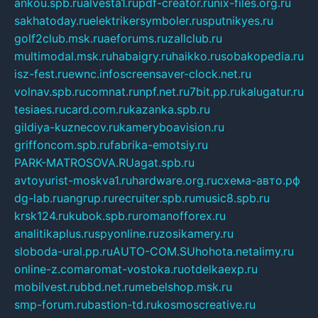
ankou.spb.ru
alvesta1.ru
pdf-creator.ru
nix-files.org.ru
sakhatoday.ru
elektrikersymboler.ru
sputnikyes.ru
golf2club.msk.ru
aeforums.ru
zallclub.ru
multimodal.msk.ru
habaigry.ru
haikko.ru
sobakopedia.ru
isz-fest.ru
ewnc.info
screensaver-clock.net.ru
volnav.spb.ru
comnat.ru
npf.net.ru
7bit.pp.ru
kalugatur.ru
tesiaes.ru
card.com.ru
kazanka.spb.ru
gildiya-kuznecov.ru
kameryboavision.ru
griffoncom.spb.ru
fabrika-emotsiy.ru
PARK-MATROSOVA.RU
agat.spb.ru
avtoyurist-moskva1.ru
hardware.org.ru
схема-авто.рф
dg-lab.ru
angrup.ru
recruiter.spb.ru
music8.spb.ru
krsk124.ru
kubok.spb.ru
romanofforex.ru
analitikaplus.ru
spyonline.ru
zosikamery.ru
sloboda-ural.pp.ru
AUTO-COM.SU
hohota.net
alimy.ru
online-z.com
aromat-vostoka.ru
otdelkaexp.ru
mobilvest.ru
bbd.net.ru
mebelshop.msk.ru
smp-forum.ru
bastion-td.ru
kosmoscreative.ru