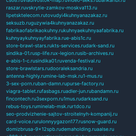
cs68.ru
vladivostok-map.ru
video-seks.ru
bankaribi.ru
raszar.ru
vskrytie-zamkov-moskva113.ru
lipetsktelecom.ru
tovudyi4kuhnyanazakaz.ru
seksuzb.ru
guzywia4kuhnyanazakaz.ru
fabrikaofabrikaokuhny.ru
kuhnyaekuhnyaafabrika.ru
kuhnyaykuhnyayfabrika.ru
e-abis1c.ru
store-brawl-stars.ru
kts-services.ru
dark-sand.ru
sindika-01.ru
sp-life.ru
x-legion.ru
sib-archives.ru
e-abis-1-c.ru
sindika01.ru
venda-festival.ru
store-brawlstars.ru
dooraleksandria.ru
antenna-highly.ru
mine-lab-msk.ru
1-mus.ru
3-sex-porn.ru
ban-damn.ru
purse-factory.ru
viagra-tablet.ru
fasbags.ru
adler-jun.ru
bandamn.ru
fincontech.ru
3sexporn.ru
1mus.ru
darksand.ru
rebus-toys.ru
minelab-msk.ru
rtdco.ru
seo-prodvizhenie-sajtov-stroitelnyh-kompanij.ru
card-voice.ru
rulonnyygazon177.ru
snow-guard.ru
domizbrusa-9x12spb.ru
demaholding.ru
aalse.ru