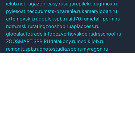
iclub.net.ru
gazon-easy.ru
sugarepilekb.ru
grinox.ru
pylesostineco.ru
msts-ozarenie.ru
kameryjooan.ru
artemovskij.ru
dopler.spb.ru
aid70.ru
metall-perm.ru
ndm.msk.ru
ratingzooshop.ru
apiaccess.ru
globalautotrade.info
bezverhovskoe.ru
drsschool.ru
ZOOSMART.SPB.RU
dalakony.ru
medikijob.ru
remontt.spb.ru
photostudia.spb.ru
myragon.ru
terramia.ru
academy62.ru
gardengallereya.ru
rti.com.ru
artem-news.ru
biserinca.ru
krasnodarkurort.com
imshowtv.ru
mebel-v-tule.ru
mobtopik.ru
pcsecurity.net.ru
tool-sib.ru
multimetrunit.ru
sp-tour.ru
fan-cs.ru
santeh-russia.ru
symbian9.net.ru
DSHAIR.RU
tmmotors.spb.ru
xjocuricopii.com
musavtomat.msk.ru
obustrojdom.ru
sovetcik.ru
ybaranovskaya.ru
ppknews.ru
cult-alshei.ru
JAPANRUSSIA.RU
proekciyamebel.ru
imper-finans.ru
rim.org.ru
glamourai.ru
brassminus.ru
zabor-pro.ru
ftn.pp.ru
dorogoe58.ru
laimengpacker.ru
kuzova-zapchasti.ru