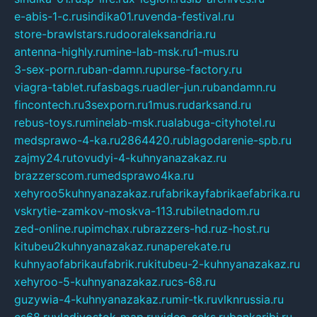
e-abis-1-c.ru
sindika01.ru
venda-festival.ru
store-brawlstars.ru
dooraleksandria.ru
antenna-highly.ru
mine-lab-msk.ru
1-mus.ru
3-sex-porn.ru
ban-damn.ru
purse-factory.ru
viagra-tablet.ru
fasbags.ru
adler-jun.ru
bandamn.ru
fincontech.ru
3sexporn.ru
1mus.ru
darksand.ru
rebus-toys.ru
minelab-msk.ru
alabuga-cityhotel.ru
medsprawo-4-ka.ru
2864420.ru
blagodarenie-spb.ru
zajmy24.ru
tovudyi-4-kuhnyanazakaz.ru
brazzerscom.ru
medsprawo4ka.ru
xehyroo5kuhnyanazakaz.ru
fabrikayfabrikaefabrika.ru
vskrytie-zamkov-moskva-113.ru
biletnadom.ru
zed-online.ru
pimchax.ru
brazzers-hd.ru
z-host.ru
kitubeu2kuhnyanazakaz.ru
naperekate.ru
kuhnyaofabrikaufabrik.ru
kitubeu-2-kuhnyanazakaz.ru
xehyroo-5-kuhnyanazakaz.ru
cs-68.ru
guzywia-4-kuhnyanazakaz.ru
mir-tk.ru
vlknrussia.ru