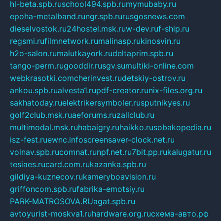
hl-beta.spb.ru
school494.spb.ru
mymubaby.ru
epoha-metalband.ru
ngr.spb.ru
rusgosnews.com
dieselvostok.ru
24hostel.msk.ru
w-dev.ru
f-ship.ru
regsmi.ru
filmnetwork.ru
malinasp.ru
kinosvin.ru
h2o-salon.ru
malutkayork.ru
deltaprim.spb.ru
tango-perm.ru
gooddir.ru
sgv.su
multiki-online.com
webkrasotki.com
cherinvest.ru
detskiy-ostrov.ru
ankou.spb.ru
alvesta1.ru
pdf-creator.ru
nix-files.org.ru
sakhatoday.ru
elektrikersymboler.ru
sputnikyes.ru
golf2club.msk.ru
aeforums.ru
zallclub.ru
multimodal.msk.ru
habaigry.ru
haikko.ru
sobakopedia.ru
isz-fest.ru
ewnc.info
screensaver-clock.net.ru
volnav.spb.ru
comnat.ru
npf.net.ru
7bit.pp.ru
kalugatur.ru
tesiaes.ru
card.com.ru
kazanka.spb.ru
gildiya-kuznecov.ru
kameryboavision.ru
griffoncom.spb.ru
fabrika-emotsiy.ru
PARK-MATROSOVA.RU
agat.spb.ru
avtoyurist-moskva1.ru
hardware.org.ru
схема-авто.рф