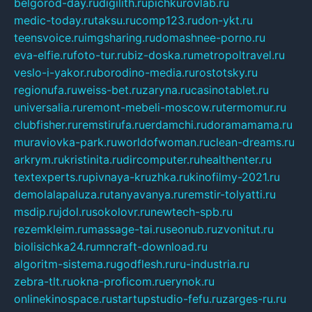
belgorod-day.ru
digilith.ru
pichkurovlab.ru
medic-today.ru
taksu.ru
comp123.ru
don-ykt.ru
teensvoice.ru
imgsharing.ru
domashnee-porno.ru
eva-elfie.ru
foto-tur.ru
biz-doska.ru
metropoltravel.ru
veslo-i-yakor.ru
borodino-media.ru
rostotsky.ru
regionufa.ru
weiss-bet.ru
zaryna.ru
casinotablet.ru
universalia.ru
remont-mebeli-moscow.ru
termomur.ru
clubfisher.ru
remstirufa.ru
erdamchi.ru
doramamama.ru
muraviovka-park.ru
worldofwoman.ru
clean-dreams.ru
arkrym.ru
kristinita.ru
dircomputer.ru
healthenter.ru
textexperts.ru
pivnaya-kruzhka.ru
kinofilmy-2021.ru
demolalapaluza.ru
tanyavanya.ru
remstir-tolyatti.ru
msdip.ru
jdol.ru
sokolovr.ru
newtech-spb.ru
rezemkleim.ru
massage-tai.ru
seonub.ru
zvonitut.ru
biolisichka24.ru
mncraft-download.ru
algoritm-sistema.ru
godflesh.ru
ru-industria.ru
zebra-tlt.ru
okna-proficom.ru
erynok.ru
onlinekinospace.ru
startupstudio-fefu.ru
zarges-ru.ru