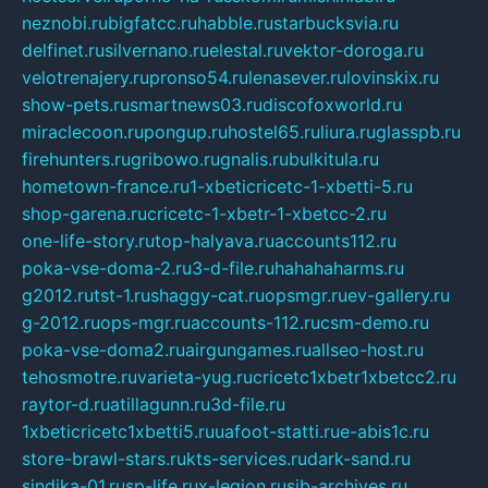
neznobi.ru
bigfatcc.ru
habble.ru
starbucksvia.ru
delfinet.ru
silvernano.ru
elestal.ru
vektor-doroga.ru
velotrenajery.ru
pronso54.ru
lenasever.ru
lovinskix.ru
show-pets.ru
smartnews03.ru
discofoxworld.ru
miraclecoon.ru
pongup.ru
hostel65.ru
liura.ru
glasspb.ru
firehunters.ru
gribowo.ru
gnalis.ru
bulkitula.ru
hometown-france.ru
1-xbeticricetc-1-xbetti-5.ru
shop-garena.ru
cricetc-1-xbetr-1-xbetcc-2.ru
one-life-story.ru
top-halyava.ru
accounts112.ru
poka-vse-doma-2.ru
3-d-file.ru
hahahaharms.ru
g2012.ru
tst-1.ru
shaggy-cat.ru
opsmgr.ru
ev-gallery.ru
g-2012.ru
ops-mgr.ru
accounts-112.ru
csm-demo.ru
poka-vse-doma2.ru
airgungames.ru
allseo-host.ru
tehosmotre.ru
varieta-yug.ru
cricetc1xbetr1xbetcc2.ru
raytor-d.ru
atillagunn.ru
3d-file.ru
1xbeticricetc1xbetti5.ru
uafoot-statti.ru
e-abis1c.ru
store-brawl-stars.ru
kts-services.ru
dark-sand.ru
sindika-01.ru
sp-life.ru
x-legion.ru
sib-archives.ru