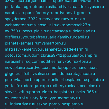
a380club.ru
argentinamia.ru
perkoka.ru
movie-one.ru
perk-oka.ru
g-octopus.ru
sibarchives.ru
andreislyusar.ru
naruto-x.ru
pursefactory.ru
tor-lyubov-i-grom.ru
spayderhed-2022.ru
movieone.ru
evro-dez.ru
webamator.ru
ma-absolut1.ru
avtopomosch27.ru
nv-750.ru
news-plain.ru
nertansaga.ru
delanalad.ru
dizfiles.ru
youtubefree.ru
aria-family.ru
roadli.ru
planeta-samara.ru
mysmartbuy.ru
matrasy-kemerovo.ru
ashanet.ru
trade-farm.ru
dotcustoms.ru
domizbrusa9x12spb.ru
autodamp.ru
narasimha.ru
djcommodities.ru
nv750.ru
x-ton.ru
newsplain.ru
cardvoice.ru
modopaper.ru
manunae.ru
gbget.ru
alfeihavsalnassr.ru
madoma.ru
tajuncos.ru
petrovkasports.ru
porno-online-besplatno.ru
splclub.ru
york-life.ru
doroga-expo.ru
ribery.ru
cleanmedicine.ru
slovar-ivrit.ru
porno-video-besplatno.ru
seks-365.ru
ovucontrol.ru
sloty-igrovyye-avtomaty.ru
ru-industriya.ru
russkoe-porno-besplatno.ru