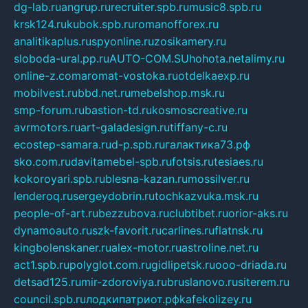
dg-lab.ru
angrup.ru
recruiter.spb.ru
music8.spb.ru
krsk124.ru
kubok.spb.ru
romanofforex.ru
analitikaplus.ru
spyonline.ru
zosikamery.ru
sloboda-ural.pp.ru
AUTO-COM.SU
hohota.net
alimy.ru
online-z.com
aromat-vostoka.ru
otdelkaexp.ru
mobilvest.ru
bbd.net.ru
mebelshop.msk.ru
smp-forum.ru
bastion-td.ru
kosmoscreative.ru
avrmotors.ru
art-galadesign.ru
tiffany-c.ru
ecostep-samara.ru
d-p.spb.ru
галактика73.рф
sko.com.ru
davitamebel-spb.ru
fotsis.ru
tesiaes.ru
kokoroyari.spb.ru
blesna-kazan.ru
mossilver.ru
lenderoq.ru
sergeydobrin.ru
tochkazvuka.msk.ru
people-of-art.ru
bezzubova.ru
clubtibet.ru
orior-aks.ru
dynamoauto.ru
szk-favorit.ru
carlines.ru
flatnsk.ru
kingbolenskaner.ru
alex-motor.ru
astroline.net.ru
act1.spb.ru
polyglot.com.ru
gidlipetsk.ru
ooo-driada.ru
detsad125.ru
mir-zdoroviya.ru
bruslanovo.ru
siterem.ru
council.spb.ru
лодкипатриот.рф
kafekolizey.ru