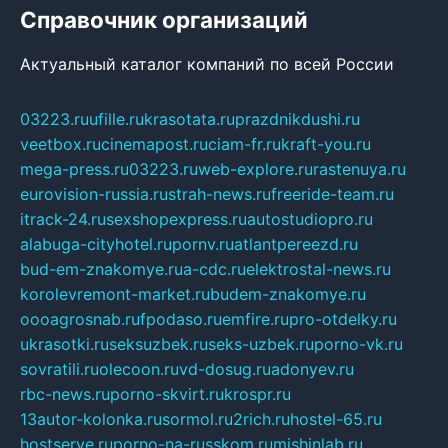
Справочник организаций
Актуальный каталог компаний по всей России
03223.ru
ufille.ru
krasotata.ru
prazdnikdushi.ru
veetbox.ru
cinemapost.ru
ciam-fr.ru
kraft-you.ru
mega-press.ru
03223.ru
web-explore.ru
rastenuya.ru
eurovision-russia.ru
strah-news.ru
freeride-team.ru
itrack-24.ru
sexshopexpress.ru
autostudiopro.ru
alabuga-cityhotel.ru
pornv.ru
atlantpereezd.ru
bud-em-znakomye.ru
a-cdc.ru
elektrostal-news.ru
korolevremont-market.ru
budem-znakomye.ru
oooagrosnab.ru
fpodaso.ru
emfire.ru
pro-otdelky.ru
ukrasotki.ru
seksuzbek.ru
seks-uzbek.ru
porno-vk.ru
sovratili.ru
olecoon.ru
vd-dosug.ru
adonyev.ru
rbc-news.ru
porno-skvirt.ru
krospr.ru
13autor-kolonka.ru
sormol.ru
2rich.ru
hostel-65.ru
hostserve.ru
porno-na-russkom.ru
mishinlab.ru