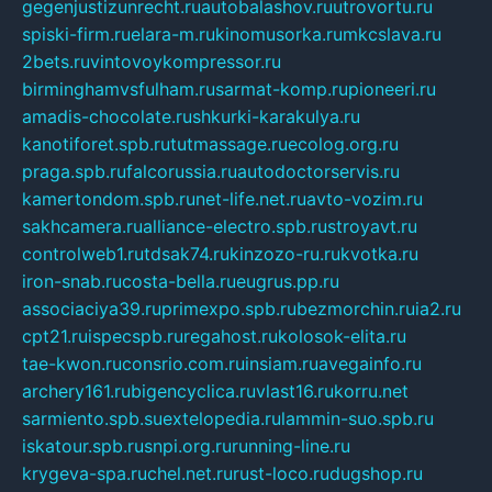
gegenjustizunrecht.ru
autobalashov.ru
utrovortu.ru
spiski-firm.ru
elara-m.ru
kinomusorka.ru
mkcslava.ru
2bets.ru
vintovoykompressor.ru
birminghamvsfulham.ru
sarmat-komp.ru
pioneeri.ru
amadis-chocolate.ru
shkurki-karakulya.ru
kanotiforet.spb.ru
tutmassage.ru
ecolog.org.ru
praga.spb.ru
falcorussia.ru
autodoctorservis.ru
kamertondom.spb.ru
net-life.net.ru
avto-vozim.ru
sakhcamera.ru
alliance-electro.spb.ru
stroyavt.ru
controlweb1.ru
tdsak74.ru
kinzozo-ru.ru
kvotka.ru
iron-snab.ru
costa-bella.ru
eugrus.pp.ru
associaciya39.ru
primexpo.spb.ru
bezmorchin.ru
ia2.ru
cpt21.ru
ispecspb.ru
regahost.ru
kolosok-elita.ru
tae-kwon.ru
consrio.com.ru
insiam.ru
avegainfo.ru
archery161.ru
bigencyclica.ru
vlast16.ru
korru.net
sarmiento.spb.su
extelopedia.ru
lammin-suo.spb.ru
iskatour.spb.ru
snpi.org.ru
running-line.ru
krygeva-spa.ru
chel.net.ru
rust-loco.ru
dugshop.ru